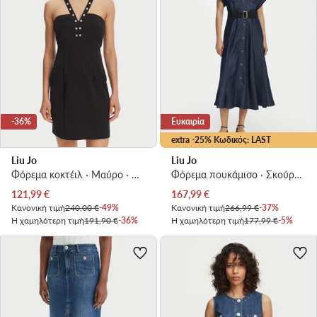
-36%
Ευκαιρία
extra -25% Κωδικός: LAST
Liu Jo
Liu Jo
Φόρεμα κοκτέιλ · Μαύρο · Mini
Φόρεμα πουκάμισο · Σκούρο μπλε · Midi
Τρέχουσα τιμή
Τρέχουσα τιμή
121,99
€
167,99
€
Κανονική τιμή
240,00 €
-49%
Κανονική τιμή
266,99 €
-37%
Η χαμηλότερη τιμή
191,90 €
-36%
Η χαμηλότερη τιμή
177,99 €
-5%