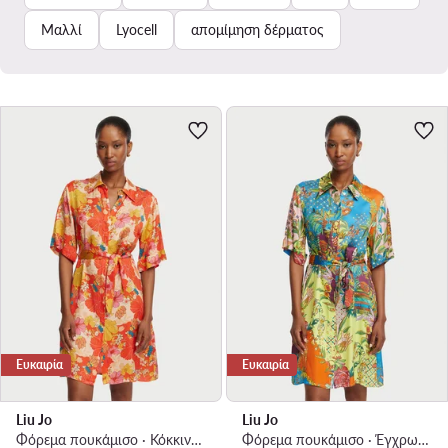
Μαλλί
Lyocell
απομίμηση δέρματος
Ευκαιρία
Ευκαιρία
Liu Jo
Liu Jo
Φόρεμα πουκάμισο · Κόκκινο · Mini
Φόρεμα πουκάμισο · Έγχρωμο · Mini