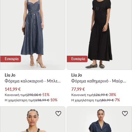
Ευκαιρία
Ευκαιρία
Liu Jo
Liu Jo
Φόρεμα καλοκαιρινό · Μπλε · Midi
Φόρεμα καθημερινό · Μαύρο · Midi
Τρέχουσα τιμή
Τρέχουσα τιμή
141,99
€
77,99
€
Κανονική τιμή
290,00 €
-51%
Κανονική τιμή
126,99 €
-38%
Η χαμηλότερη τιμή
158,99 €
-10%
Η χαμηλότερη τιμή
83,99 €
-7%