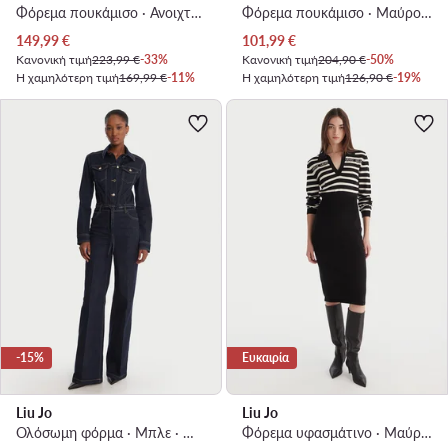
Φόρεμα πουκάμισο · Ανοιχτό μπλε · Midi
Φόρεμα πουκάμισο · Μαύρο · Midi
Τρέχουσα τιμή
Τρέχουσα τιμή
149,99
€
101,99
€
Κανονική τιμή
223,99 €
-33%
Κανονική τιμή
204,90 €
-50%
Η χαμηλότερη τιμή
169,99 €
-11%
Η χαμηλότερη τιμή
126,90 €
-19%
-15%
Ευκαιρία
Liu Jo
Liu Jo
Ολόσωμη φόρμα · Μπλε · Μακρύ
Φόρεμα υφασμάτινο · Μαύρο · Midi