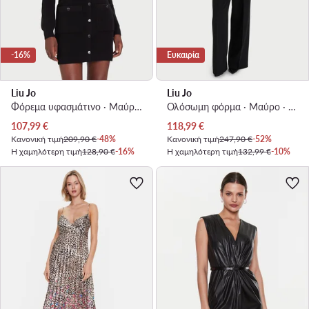
-16%
Ευκαιρία
Liu Jo
Liu Jo
Φόρεμα υφασμάτινο · Μαύρο · Mini
Ολόσωμη φόρμα · Μαύρο · Μακρύ
Τρέχουσα τιμή
Τρέχουσα τιμή
107,99
€
118,99
€
Κανονική τιμή
209,90 €
-48%
Κανονική τιμή
247,90 €
-52%
Η χαμηλότερη τιμή
128,90 €
-16%
Η χαμηλότερη τιμή
132,99 €
-10%