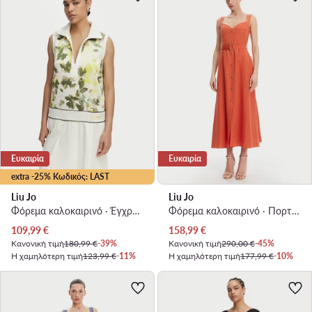
Ευκαιρία
Ευκαιρία
extra -25% Κωδικός: LAST
Liu Jo
Liu Jo
Φόρεμα καλοκαιρινό · Έγχρωμο · Mini
Φόρεμα καλοκαιρινό · Πορτοκαλί · Midi
Τρέχουσα τιμή
Τρέχουσα τιμή
109,99
€
158,99
€
Κανονική τιμή
180,99 €
-39%
Κανονική τιμή
290,00 €
-45%
Η χαμηλότερη τιμή
123,99 €
-11%
Η χαμηλότερη τιμή
177,99 €
-10%