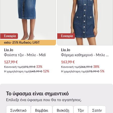
Ευκαιρία
Ευκαιρία
extra -25% Κωδικός: LAST
Liu Jo
Liu Jo
Φούστα τζιν · Μπλε · Midi
Φόρεμα καθημερινό · Μπλε · Mini
Τρέχουσα τιμή
Τρέχουσα τιμή
127,99
€
163,99
€
Κανονική τιμή
191,99 €
-33%
Κανονική τιμή
266,99 €
-38%
Η χαμηλότερη τιμή
145,99 €
-12%
Η χαμηλότερη τιμή
173,99 €
-5%
Το ύφασμα είναι σημαντικό
Επίλεξε ένα ύφασμα που θα το αγαπήσεις.
Συνθετικό
Βαμβάκι
Βισκόζη
Τζιν
Σατέν