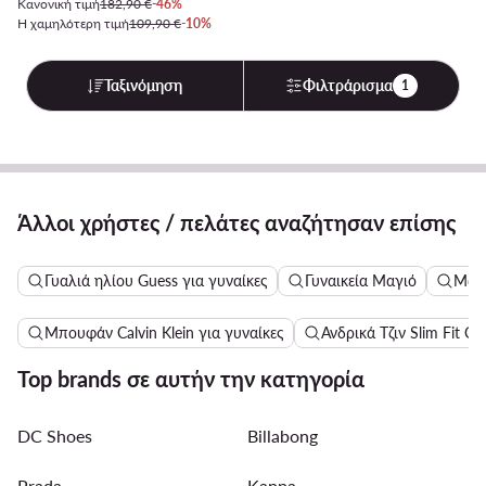
Κανονική τιμή
182,90 €
-46%
Η χαμηλότερη τιμή
109,90 €
-10%
Ταξινόμηση
Φιλτράρισμα
1
Άλλοι χρήστες / πελάτες αναζήτησαν επίσης
Γυαλιά ηλίου Guess για γυναίκες
Γυναικεία Μαγιό
Μακ
Μπουφάν Calvin Klein για γυναίκες
Ανδρικά Τζιν Slim Fit Cal
Top brands σε αυτήν την κατηγορία
DC Shoes
Billabong
Prada
Kappa