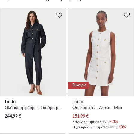
Ευκαιρία
Liu Jo
Liu Jo
Ολόσωμη φόρμα · Σκούρο μπλε · Μακρύ
Φόρεμα τζιν · Λευκό · Mini
Τρέχουσα τιμή
244,99
€
151,99
€
Κανονική τιμή
266,99 €
-43%
Η χαμηλότερη τιμή
169,99 €
-10%