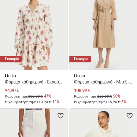
Ευκαιρία
Ευκαιρία
Liu Jo
Liu Jo
Φόρεμα καθημερινό · Εκρού · Mini
Φόρεμα καθημερινό · Μπεζ · Midi
Τρέχουσα τιμή
Τρέχουσα τιμή
94,90
€
108,99
€
Κανονική τιμή
180,00 €
-47%
Κανονική τιμή
220,00 €
-50%
Η χαμηλότερη τιμή
110,90 €
-14%
Η χαμηλότερη τιμή
116,90 €
-6%