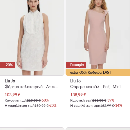
-20%
Ευκαιρία
extra -35% Κωδικός: LAST
Liu Jo
Liu Jo
Φόρεμα καλοκαιρινό · Λευκό · Mini
Φόρεμα κοκτέιλ · Ροζ · Mini
Τρέχουσα τιμή
Τρέχουσα τιμή
103,99
€
138,99
€
Κανονική τιμή
210,00 €
-50%
Κανονική τιμή
231,00 €
-39%
Η χαμηλότερη τιμή
130,99 €
-20%
Η χαμηλότερη τιμή
162,99 €
-14%