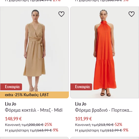
Ευκαιρία
Ευκαιρία
extra -25% Κωδικός: LAST
Liu Jo
Liu Jo
Φόρεμα κοκτέιλ · Μπεζ · Midi
Φόρεμα βραδινό · Πορτοκαλί · Maxi, Ασύμμετρο
Τρέχουσα τιμή
Τρέχουσα τιμή
148,99
€
101,99
€
Κανονική τιμή
200,00 €
-25%
Κανονική τιμή
213,90 €
-52%
Η χαμηλότερη τιμή
163,99 €
-9%
Η χαμηλότερη τιμή
112,99 €
-9%