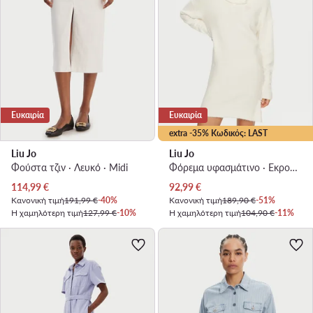
Ευκαιρία
Ευκαιρία
extra -35% Κωδικός: LAST
Liu Jo
Liu Jo
Φούστα τζιν · Λευκό · Midi
Φόρεμα υφασμάτινο · Εκρού · Mini
Τρέχουσα τιμή
Τρέχουσα τιμή
114,99
€
92,99
€
Κανονική τιμή
191,99 €
-40%
Κανονική τιμή
189,90 €
-51%
Η χαμηλότερη τιμή
127,99 €
-10%
Η χαμηλότερη τιμή
104,90 €
-11%