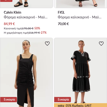
Calvin Klein
FIGL
Φόρεμα καλοκαιρινό · Μαύρο · Maxi
Φόρεμα καλοκαιρινό · Μαύρο · Maxi
Τρέχουσα τιμή
84,99
€
70,00
€
Κανονική τιμή
170,00 €
-50%
Η χαμηλότερη τιμή
116,99 €
-27%
Ευκαιρία
Ευκαιρία
extra -35% Κωδικός: LAST