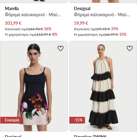
Marella
Desigual
Φόρεμα καλοκαιρινό · Μαύρο · Midi
Φόρεμα καλοκαιρινό · Μαύρο · Mini
Τρέχουσα τιμή
Τρέχουσα τιμή
103,99
€
59,99
€
Κανονική τιμή
164,90 €
-36%
Κανονική τιμή
99,95 €
-39%
Η χαμηλότερη τιμή
113,99 €
-8%
Η χαμηλότερη τιμή
66,99 €
-10%
Ευκαιρία
-15%
Desigual
Devotion TWINS