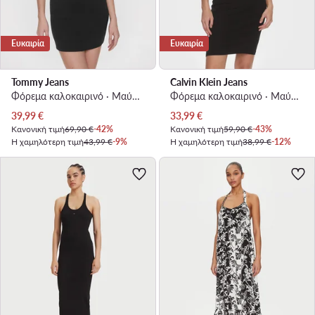
Ευκαιρία
Ευκαιρία
Tommy Jeans
Calvin Klein Jeans
Φόρεμα καλοκαιρινό · Μαύρο · Mini
Φόρεμα καλοκαιρινό · Μαύρο · Mini
Τρέχουσα τιμή
Τρέχουσα τιμή
39,99
€
33,99
€
Κανονική τιμή
69,90 €
-42%
Κανονική τιμή
59,90 €
-43%
Η χαμηλότερη τιμή
43,99 €
-9%
Η χαμηλότερη τιμή
38,99 €
-12%