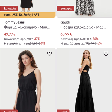
Ευκαιρία
Ευκαιρία
extra -25% Κωδικός: LAST
Tommy Jeans
Gaudi
Φόρεμα καλοκαιρινό · Μαύρο · Midi
Φόρεμα καλοκαιρινό · Μαύρο · Maxi
Τρέχουσα τιμή
Τρέχουσα τιμή
49,99
€
68,99
€
Κανονική τιμή
79,90 €
-37%
Κανονική τιμή
160,00 €
-56%
Η χαμηλότερη τιμή
54,99 €
-9%
Η χαμηλότερη τιμή
72,99 €
-5%