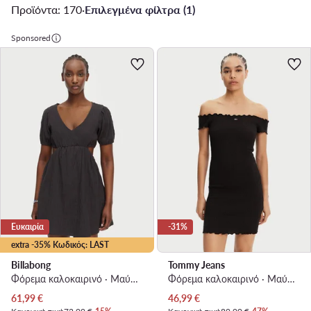
Προϊόντα: 170
·
Επιλεγμένα φίλτρα (1)
Sponsored
Ευκαιρία
-31%
extra -35% Κωδικός: LAST
Billabong
Tommy Jeans
Φόρεμα καλοκαιρινό · Μαύρο · Mini
Φόρεμα καλοκαιρινό · Μαύρο · Mini
Τρέχουσα τιμή
Τρέχουσα τιμή
61,99
€
46,99
€