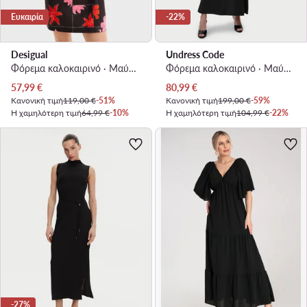
Ευκαιρία
-22%
Desigual
Undress Code
Φόρεμα καλοκαιρινό · Μαύρο · Mini
Φόρεμα καλοκαιρινό · Μαύρο · Maxi
Τρέχουσα τιμή
Τρέχουσα τιμή
57,99
€
80,99
€
Κανονική τιμή
119,00 €
-51%
Κανονική τιμή
199,00 €
-59%
Η χαμηλότερη τιμή
64,99 €
-10%
Η χαμηλότερη τιμή
104,99 €
-22%
-27%