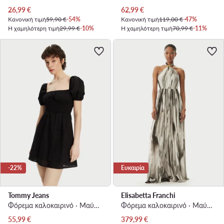
Τρέχουσα τιμή
Τρέχουσα τιμή
26,99
€
62,99
€
Κανονική τιμή
59,90 €
-54%
Κανονική τιμή
119,00 €
-47%
Η χαμηλότερη τιμή
29,99 €
-10%
Η χαμηλότερη τιμή
70,99 €
-11%
-22%
Ευκαιρία
Tommy Jeans
Elisabetta Franchi
Φόρεμα καλοκαιρινό · Μαύρο · Mini
Φόρεμα καλοκαιρινό · Μαύρο · Maxi
Τρέχουσα τιμή
Τρέχουσα τιμή
55,99
€
379,99
€