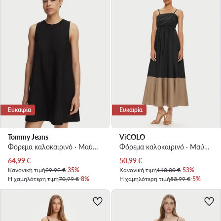
Ευκαιρία
Ευκαιρία
Tommy Jeans
ViCOLO
Φόρεμα καλοκαιρινό · Μαύρο · Mini
Φόρεμα καλοκαιρινό · Μαύρο · Maxi
Τρέχουσα τιμή
Τρέχουσα τιμή
64,99
€
50,99
€
Κανονική τιμή
99,99 €
-35%
Κανονική τιμή
110,00 €
-53%
Η χαμηλότερη τιμή
70,99 €
-8%
Η χαμηλότερη τιμή
53,99 €
-5%