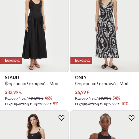
Ευκαιρία
Ευκαιρία
STAUD
ONLY
Φόρεμα καλοκαιρινό · Μαύρο · Maxi
Φόρεμα καλοκαιρινό · Μαύρο · Midi
Τρέχουσα τιμή
Τρέχουσα τιμή
233,99
€
26,99
€
Κανονική τιμή
434,90 €
-46%
Κανονική τιμή
59,90 €
-54%
Η χαμηλότερη τιμή
258,99 €
-9%
Η χαμηλότερη τιμή
29,99 €
-10%