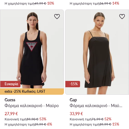
Η χαμηλότερη τιμή
49,99 €
-10%
Η χαμηλότερη τιμή
26,99 €
-14%
Ευκαιρία
-15%
extra -25% Κωδικός: LAST
Guess
Gap
Φόρεμα καλοκαιρινό · Μαύρο
Φόρεμα καλοκαιρινό · Μαύρο · Mini
Τρέχουσα τιμή
Τρέχουσα τιμή
27,99
€
33,99
€
Κανονική τιμή
59,90 €
-53%
Κανονική τιμή
71,99 €
-52%
Η χαμηλότερη τιμή
29,99 €
-6%
Η χαμηλότερη τιμή
39,99 €
-15%