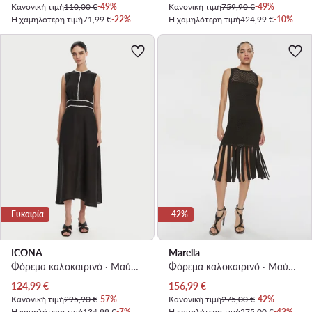
Κανονική τιμή
110,00 €
-49%
Κανονική τιμή
759,90 €
-49%
Η χαμηλότερη τιμή
71,99 €
-22%
Η χαμηλότερη τιμή
424,99 €
-10%
Ευκαιρία
-42%
ICONA
Marella
Φόρεμα καλοκαιρινό · Μαύρο · Midi
Φόρεμα καλοκαιρινό · Μαύρο · Midi
Τρέχουσα τιμή
Τρέχουσα τιμή
124,99
€
156,99
€
Κανονική τιμή
295,90 €
-57%
Κανονική τιμή
275,00 €
-42%
Η χαμηλότερη τιμή
134,99 €
-7%
Η χαμηλότερη τιμή
275,00 €
-42%