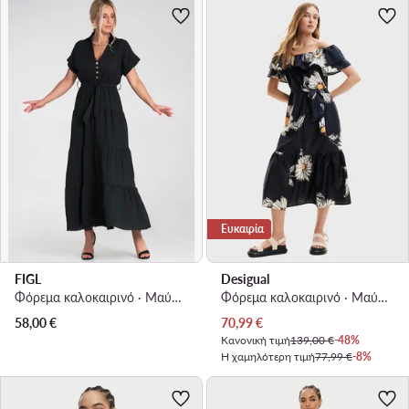
Ευκαιρία
FIGL
Desigual
Φόρεμα καλοκαιρινό · Μαύρο · Maxi
Φόρεμα καλοκαιρινό · Μαύρο · Midi
Τρέχουσα τιμή
58,00
€
70,99
€
Κανονική τιμή
139,00 €
-48%
Η χαμηλότερη τιμή
77,99 €
-8%