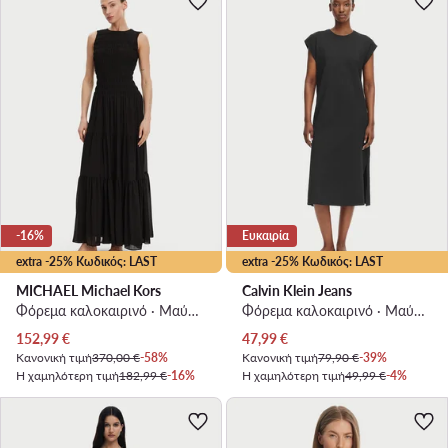
-16%
Ευκαιρία
extra -25% Κωδικός: LAST
extra -25% Κωδικός: LAST
MICHAEL Michael Kors
Calvin Klein Jeans
Φόρεμα καλοκαιρινό · Μαύρο · Maxi
Φόρεμα καλοκαιρινό · Μαύρο · Midi
Τρέχουσα τιμή
Τρέχουσα τιμή
152,99
€
47,99
€
Κανονική τιμή
370,00 €
-58%
Κανονική τιμή
79,90 €
-39%
Η χαμηλότερη τιμή
182,99 €
-16%
Η χαμηλότερη τιμή
49,99 €
-4%