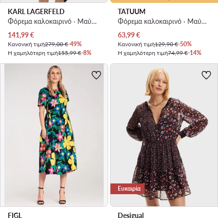
KARL LAGERFELD
TATUUM
Φόρεμα καλοκαιρινό · Μαύρο · Midi
Φόρεμα καλοκαιρινό · Μαύρο · Midi
Τρέχουσα τιμή
Τρέχουσα τιμή
141,99
€
63,99
€
Κανονική τιμή
279,00 €
-49%
Κανονική τιμή
129,90 €
-50%
Η χαμηλότερη τιμή
155,99 €
-8%
Η χαμηλότερη τιμή
74,99 €
-14%
Ευκαιρία
FIGL
Desigual