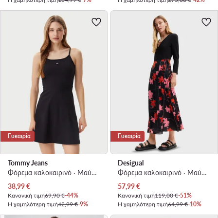
Ευκαιρία
Ευκαιρία
Tommy Jeans
Desigual
Φόρεμα καλοκαιρινό · Μαύρο · Mini
Φόρεμα καλοκαιρινό · Μαύρο · Midi
Τρέχουσα τιμή
Τρέχουσα τιμή
38,99
€
57,99
€
Κανονική τιμή
69,90 €
-44%
Κανονική τιμή
119,00 €
-51%
Η χαμηλότερη τιμή
42,99 €
-9%
Η χαμηλότερη τιμή
64,99 €
-10%