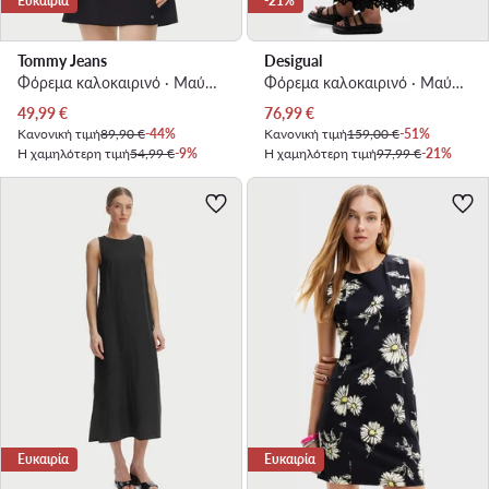
Ευκαιρία
-21%
Tommy Jeans
Desigual
Φόρεμα καλοκαιρινό · Μαύρο · Mini
Φόρεμα καλοκαιρινό · Μαύρο · Maxi
Τρέχουσα τιμή
Τρέχουσα τιμή
49,99
€
76,99
€
Κανονική τιμή
89,90 €
-44%
Κανονική τιμή
159,00 €
-51%
Η χαμηλότερη τιμή
54,99 €
-9%
Η χαμηλότερη τιμή
97,99 €
-21%
Ευκαιρία
Ευκαιρία