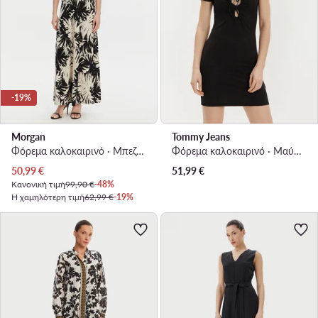
-19%
Morgan
Tommy Jeans
Φόρεμα καλοκαιρινό · Μπεζ · Maxi
Φόρεμα καλοκαιρινό · Μαύρο · Mini
Τρέχουσα τιμή
50,99
€
51,99
€
Κανονική τιμή
99,90 €
-48%
Η χαμηλότερη τιμή
62,99 €
-19%