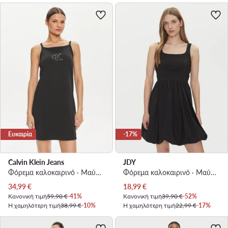
Ευκαιρία
-17%
Calvin Klein Jeans
JDY
Φόρεμα καλοκαιρινό · Μαύρο · Mini
Φόρεμα καλοκαιρινό · Μαύρο · Mini
Τρέχουσα τιμή
Τρέχουσα τιμή
34,99
€
18,99
€
Κανονική τιμή
59,90 €
-41%
Κανονική τιμή
39,90 €
-52%
Η χαμηλότερη τιμή
38,99 €
-10%
Η χαμηλότερη τιμή
22,99 €
-17%