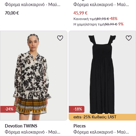
Φόρεμα καλοκαιρινό · Μαύρο · Midi
Φόρεμα καλοκαιρινό · Μαύρο · Mini
Τρέχουσα τιμή
70,00
€
45,99
€
Κανονική τιμή
89,95 €
-48%
Η χαμηλότερη τιμή
50,99 €
-9%
-24%
-18%
extra -25% Κωδικός: LAST
Devotion TWINS
Pieces
Φόρεμα καλοκαιρινό · Μαύρο · Mini
Φόρεμα καλοκαιρινό · Μαύρο · Midi