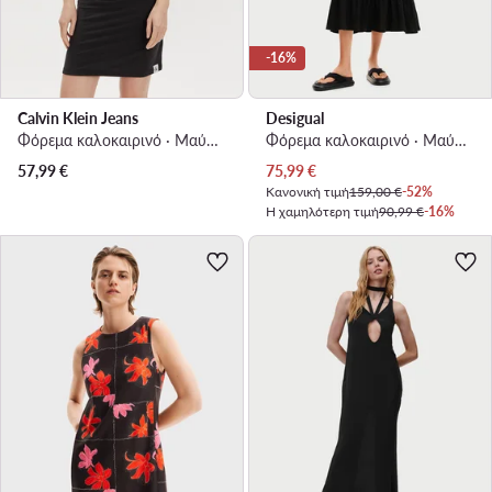
-16%
Calvin Klein Jeans
Desigual
Φόρεμα καλοκαιρινό · Μαύρο · Mini
Φόρεμα καλοκαιρινό · Μαύρο · Midi
Τρέχουσα τιμή
57,99
€
75,99
€
Κανονική τιμή
159,00 €
-52%
Η χαμηλότερη τιμή
90,99 €
-16%