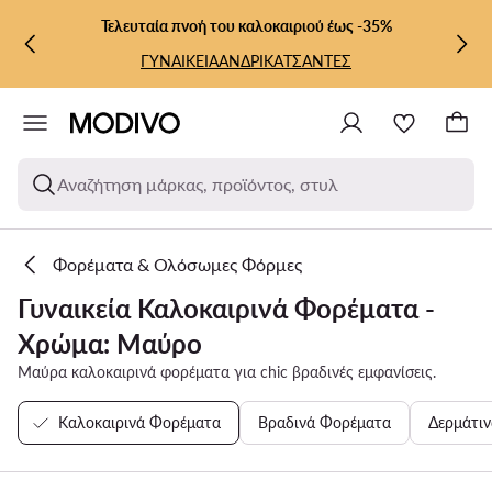
ΜΕΤΆΒΑΣΗ ΣΤΟ ΚΎΡΙΟ ΠΕΡΙΕΧΌΜΕΝΟ
ΜΕΤΆΒΑΣΗ ΣΤΗΝ ΑΝΑΖΉΤΗΣΗ
Τελευταία πνοή του καλοκαιριού έως -35%
ΓΥΝΑΙΚΕΙΑ
ΑΝΔΡΙΚΑ
ΤΣΑΝΤΕΣ
Αναζήτηση μάρκας, προϊόντος, στυλ
Φορέματα & Ολόσωμες Φόρμες
Γυναικεία Καλοκαιρινά Φορέματα -
Χρώμα: Μαύρο
Μαύρα καλοκαιρινά φορέματα για chic βραδινές εμφανίσεις.
Καλοκαιρινά Φορέματα
Βραδινά Φορέματα
Δερμάτι