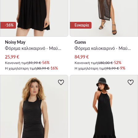
-16%
Ευκαιρία
Noisy May
Guess
Φόρεμα καλοκαιρινό · Μαύρο · Mini
Φόρεμα καλοκαιρινό · Μαύρο · Maxi
Τρέχουσα τιμή
Τρέχουσα τιμή
25,99
€
84,99
€
Κανονική τιμή
59,99 €
-56%
Κανονική τιμή
180,00 €
-52%
Η χαμηλότερη τιμή
30,99 €
-16%
Η χαμηλότερη τιμή
93,99 €
-9%