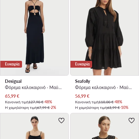
Ευκαιρία
Ευκαιρία
Desigual
Seafolly
Φόρεμα καλοκαιρινό · Μαύρο · Maxi
Φόρεμα καλοκαιρινό · Μαύρο · Mini
Τρέχουσα τιμή
Τρέχουσα τιμή
65,99
€
56,99
€
Κανονική τιμή
127,90 €
-48%
Κανονική τιμή
110,00 €
-48%
Η χαμηλότερη τιμή
67,99 €
-2%
Η χαμηλότερη τιμή
63,99 €
-10%