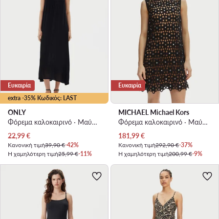
Ευκαιρία
Ευκαιρία
extra -35% Κωδικός: LAST
ONLY
MICHAEL Michael Kors
Φόρεμα καλοκαιρινό · Μαύρο · Maxi
Φόρεμα καλοκαιρινό · Μαύρο · Mini
Τρέχουσα τιμή
Τρέχουσα τιμή
22,99
€
181,99
€
Κανονική τιμή
39,90 €
-42%
Κανονική τιμή
292,90 €
-37%
Η χαμηλότερη τιμή
25,99 €
-11%
Η χαμηλότερη τιμή
200,99 €
-9%