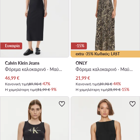
Ευκαιρία
-15%
extra -35% Κωδικός: LAST
Calvin Klein Jeans
ONLY
Φόρεμα καλοκαιρινό · Μαύρο · Midi
Φόρεμα καλοκαιρινό · Μαύρο · Maxi
Τρέχουσα τιμή
Τρέχουσα τιμή
46,99
€
21,99
€
Κανονική τιμή
89,90 €
-47%
Κανονική τιμή
39,90 €
-44%
Η χαμηλότερη τιμή
51,99 €
-9%
Η χαμηλότερη τιμή
25,99 €
-15%