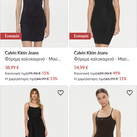
Ευκαιρία
Ευκαιρία
Calvin Klein Jeans
Calvin Klein Jeans
Φόρεμα καλοκαιρινό · Μαύρο · Mini
Φόρεμα καλοκαιρινό · Μαύρο · Mini
Τρέχουσα τιμή
Τρέχουσα τιμή
38,99
€
54,99
€
Κανονική τιμή
79,90 €
-51%
Κανονική τιμή
109,90 €
-49%
Η χαμηλότερη τιμή
44,99 €
-13%
Η χαμηλότερη τιμή
61,99 €
-11%