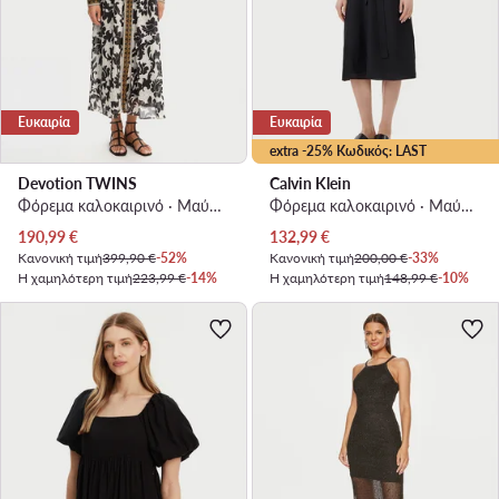
Ευκαιρία
Ευκαιρία
extra -25% Κωδικός: LAST
Devotion TWINS
Calvin Klein
Φόρεμα καλοκαιρινό · Μαύρο · Midi
Φόρεμα καλοκαιρινό · Μαύρο · Midi
Τρέχουσα τιμή
Τρέχουσα τιμή
190,99
€
132,99
€
Κανονική τιμή
399,90 €
-52%
Κανονική τιμή
200,00 €
-33%
Η χαμηλότερη τιμή
223,99 €
-14%
Η χαμηλότερη τιμή
148,99 €
-10%