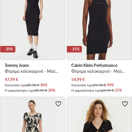
-20%
-21%
Tommy Jeans
Calvin Klein Performance
Φόρεμα καλοκαιρινό · Μαύρο · Midi
Φόρεμα καλοκαιρινό · Μαύρο · Mini
Τρέχουσα τιμή
Τρέχουσα τιμή
47,99
€
54,99
€
Κανονική τιμή
89,90 €
-46%
Κανονική τιμή
99,90 €
-44%
Η χαμηλότερη τιμή
59,99 €
-20%
Η χαμηλότερη τιμή
69,99 €
-21%