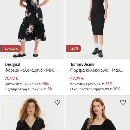
Ευκαιρία
-20%
Desigual
Tommy Jeans
Φόρεμα καλοκαιρινό · Μαύρο · Midi
Φόρεμα καλοκαιρινό · Μαύρο · Midi
Τρέχουσα τιμή
Τρέχουσα τιμή
70,99
€
47,99
€
Κανονική τιμή
139,00 €
-48%
Κανονική τιμή
89,90 €
-46%
Η χαμηλότερη τιμή
77,99 €
-8%
Η χαμηλότερη τιμή
59,99 €
-20%