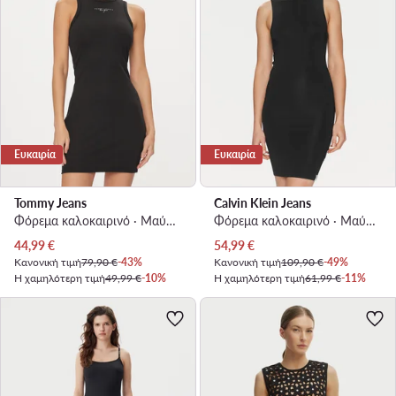
Ευκαιρία
Ευκαιρία
Tommy Jeans
Calvin Klein Jeans
Φόρεμα καλοκαιρινό · Μαύρο · Mini
Φόρεμα καλοκαιρινό · Μαύρο · Mini
Τρέχουσα τιμή
Τρέχουσα τιμή
44,99
€
54,99
€
Κανονική τιμή
79,90 €
-43%
Κανονική τιμή
109,90 €
-49%
Η χαμηλότερη τιμή
49,99 €
-10%
Η χαμηλότερη τιμή
61,99 €
-11%