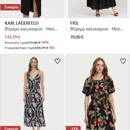
Ευκαιρία
KARL LAGERFELD
FIGL
Φόρεμα καλοκαιρινό · Μαύρο · Midi
Φόρεμα καλοκαιρινό · Μαύρο · Maxi
Τρέχουσα τιμή
141,99
€
70,00
€
Κανονική τιμή
279,00 €
-49%
Η χαμηλότερη τιμή
155,99 €
-8%
Ευκαιρία
-19%