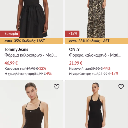
Ευκαιρία
-15%
extra -35% Κωδικός: LAST
extra -35% Κωδικός: LAST
Tommy Jeans
ONLY
Φόρεμα καλοκαιρινό · Μαύρο · Mini
Φόρεμα καλοκαιρινό · Μαύρο · Maxi
Τρέχουσα τιμή
Τρέχουσα τιμή
46,99
€
21,99
€
Κανονική τιμή
69,90 €
-32%
Κανονική τιμή
39,90 €
-44%
Η χαμηλότερη τιμή
51,99 €
-9%
Η χαμηλότερη τιμή
25,99 €
-15%