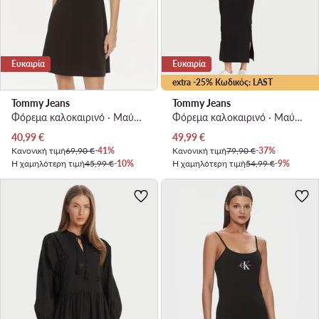
Ευκαιρία
Ευκαιρία
extra -25% Κωδικός: LAST
Tommy Jeans
Tommy Jeans
Φόρεμα καλοκαιρινό · Μαύρο · Mini
Φόρεμα καλοκαιρινό · Μαύρο · Midi
Τρέχουσα τιμή
Τρέχουσα τιμή
40,99
€
49,99
€
Κανονική τιμή
69,90 €
-41%
Κανονική τιμή
79,90 €
-37%
Η χαμηλότερη τιμή
45,99 €
-10%
Η χαμηλότερη τιμή
54,99 €
-9%