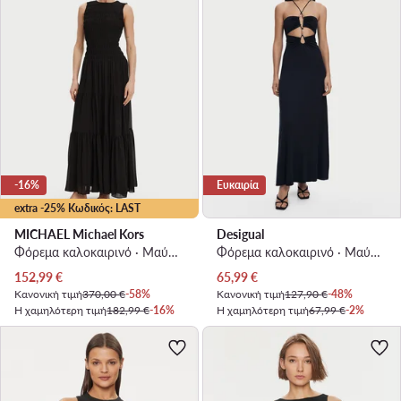
-16%
Ευκαιρία
extra -25% Κωδικός: LAST
MICHAEL Michael Kors
Desigual
Φόρεμα καλοκαιρινό · Μαύρο · Maxi
Φόρεμα καλοκαιρινό · Μαύρο · Maxi
Τρέχουσα τιμή
Τρέχουσα τιμή
152,99
€
65,99
€
Κανονική τιμή
370,00 €
-58%
Κανονική τιμή
127,90 €
-48%
Η χαμηλότερη τιμή
182,99 €
-16%
Η χαμηλότερη τιμή
67,99 €
-2%