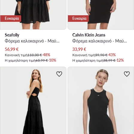
Ευκαιρία
Ευκαιρία
Seafolly
Calvin Klein Jeans
Φόρεμα καλοκαιρινό · Μαύρο · Mini
Φόρεμα καλοκαιρινό · Μαύρο · Mini
Τρέχουσα τιμή
Τρέχουσα τιμή
56,99
€
33,99
€
Κανονική τιμή
110,00 €
-48%
Κανονική τιμή
59,90 €
-43%
Η χαμηλότερη τιμή
63,99 €
-10%
Η χαμηλότερη τιμή
38,99 €
-12%