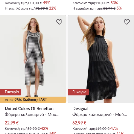
Κανονική τιμή
110,00 €
-49%
Κανονική τιμή
110,00 €
-53%
Η χαμηλότερη τιμή
71,99 €
-22%
Η χαμηλότερη τιμή
53,99 €
-5%
Ευκαιρία
Ευκαιρία
extra -25% Κωδικός: LAST
United Colors Of Benetton
Desigual
Φόρεμα καλοκαιρινό · Μαύρο · Midi
Φόρεμα καλοκαιρινό · Μαύρο · Mini
Τρέχουσα τιμή
Τρέχουσα τιμή
22,99
€
62,99
€
Κανονική τιμή
39,90 €
-42%
Κανονική τιμή
119,00 €
-47%
Η χαμηλότερη τιμή
26,99 €
-14%
Η χαμηλότερη τιμή
70,99 €
-11%