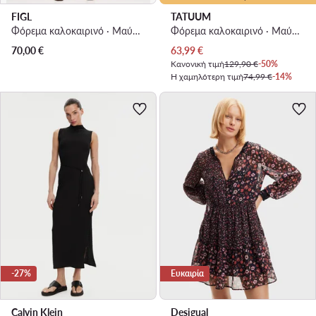
FIGL
TATUUM
Φόρεμα καλοκαιρινό · Μαύρο · Midi
Φόρεμα καλοκαιρινό · Μαύρο · Midi
Τρέχουσα τιμή
70,00
€
63,99
€
Κανονική τιμή
129,90 €
-50%
Η χαμηλότερη τιμή
74,99 €
-14%
-27%
Ευκαιρία
Calvin Klein
Desigual