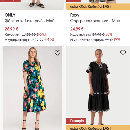
extra -35% Κωδικός: LAST
ONLY
Roxy
Φόρεμα καλοκαιρινό · Μαύρο · Midi
Φόρεμα καλοκαιρινό · Μαύρο · Mini
Τρέχουσα τιμή
Τρέχουσα τιμή
26,99
€
24,99
€
Κανονική τιμή
59,90 €
-54%
Κανονική τιμή
59,90 €
-58%
Η χαμηλότερη τιμή
29,99 €
-10%
Η χαμηλότερη τιμή
30,99 €
-19%
Ευκαιρία
extra -35% Κωδικός: LAST