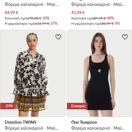
Φόρεμα καλοκαιρινό · Μαύρο · Maxi
Φόρεμα καλοκαιρινό · Μαύρο · Mini
Τρέχουσα τιμή
Τρέχουσα τιμή
84,99
€
45,99
€
Κανονική τιμή
170,00 €
-50%
Κανονική τιμή
89,95 €
-48%
Η χαμηλότερη τιμή
116,99 €
-27%
Η χαμηλότερη τιμή
50,99 €
-9%
-24%
Ευκαιρία
Devotion TWINS
One Teaspoon
Φόρεμα καλοκαιρινό · Μαύρο · Mini
Φόρεμα καλοκαιρινό · Μαύρο · Mini