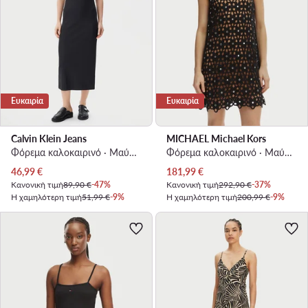
Ευκαιρία
Ευκαιρία
Calvin Klein Jeans
MICHAEL Michael Kors
Φόρεμα καλοκαιρινό · Μαύρο · Midi
Φόρεμα καλοκαιρινό · Μαύρο · Mini
Τρέχουσα τιμή
Τρέχουσα τιμή
46,99
€
181,99
€
Κανονική τιμή
89,90 €
-47%
Κανονική τιμή
292,90 €
-37%
Η χαμηλότερη τιμή
51,99 €
-9%
Η χαμηλότερη τιμή
200,99 €
-9%