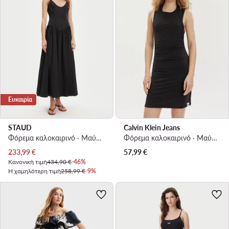
Ευκαιρία
STAUD
Calvin Klein Jeans
Φόρεμα καλοκαιρινό · Μαύρο · Maxi
Φόρεμα καλοκαιρινό · Μαύρο · Mini
Τρέχουσα τιμή
233,99
€
57,99
€
Κανονική τιμή
434,90 €
-46%
Η χαμηλότερη τιμή
258,99 €
-9%