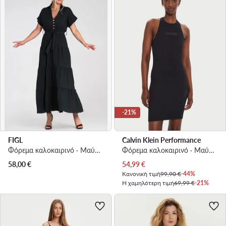
-21%
FIGL
Calvin Klein Performance
Φόρεμα καλοκαιρινό · Μαύρο · Maxi
Φόρεμα καλοκαιρινό · Μαύρο · Mini
Τρέχουσα τιμή
58,00
€
54,99
€
Κανονική τιμή
99,90 €
-44%
Η χαμηλότερη τιμή
69,99 €
-21%