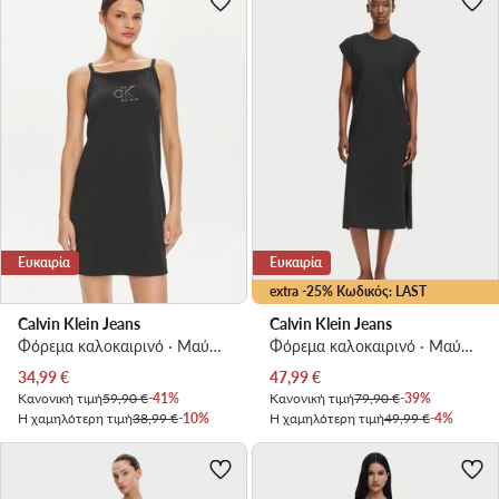
Ευκαιρία
Ευκαιρία
extra -25% Κωδικός: LAST
Calvin Klein Jeans
Calvin Klein Jeans
Φόρεμα καλοκαιρινό · Μαύρο · Mini
Φόρεμα καλοκαιρινό · Μαύρο · Midi
Τρέχουσα τιμή
Τρέχουσα τιμή
34,99
€
47,99
€
Κανονική τιμή
59,90 €
-41%
Κανονική τιμή
79,90 €
-39%
Η χαμηλότερη τιμή
38,99 €
-10%
Η χαμηλότερη τιμή
49,99 €
-4%