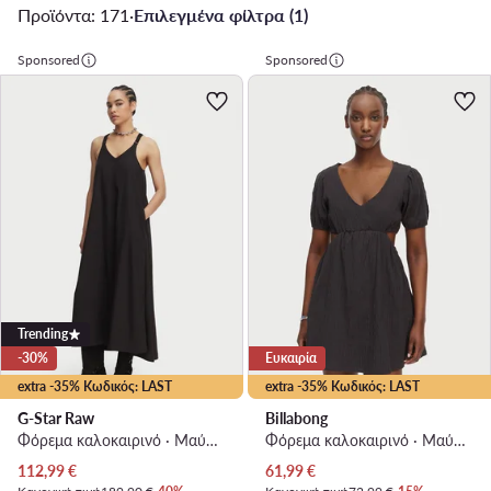
Προϊόντα: 171
·
Επιλεγμένα φίλτρα (1)
Sponsored
Sponsored
Trending
-30%
Ευκαιρία
extra -35% Κωδικός: LAST
extra -35% Κωδικός: LAST
G-Star Raw
Billabong
Φόρεμα καλοκαιρινό · Μαύρο · Maxi
Φόρεμα καλοκαιρινό · Μαύρο · Mini
Τρέχουσα τιμή
Τρέχουσα τιμή
112,99
€
61,99
€