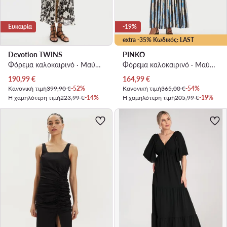
Ευκαιρία
-19%
extra -35% Κωδικός: LAST
Devotion TWINS
PINKO
Φόρεμα καλοκαιρινό · Μαύρο · Midi
Φόρεμα καλοκαιρινό · Μαύρο · Maxi
Τρέχουσα τιμή
Τρέχουσα τιμή
190,99
€
164,99
€
Κανονική τιμή
399,90 €
-52%
Κανονική τιμή
365,00 €
-54%
Η χαμηλότερη τιμή
223,99 €
-14%
Η χαμηλότερη τιμή
205,99 €
-19%