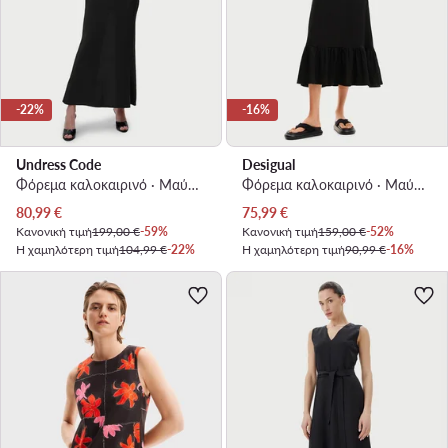
-22%
-16%
Undress Code
Desigual
Φόρεμα καλοκαιρινό · Μαύρο · Maxi
Φόρεμα καλοκαιρινό · Μαύρο · Midi
Τρέχουσα τιμή
Τρέχουσα τιμή
80,99
€
75,99
€
Κανονική τιμή
199,00 €
-59%
Κανονική τιμή
159,00 €
-52%
Η χαμηλότερη τιμή
104,99 €
-22%
Η χαμηλότερη τιμή
90,99 €
-16%