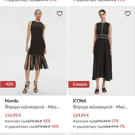
-42%
Ευκαιρία
Marella
ICONA
Φόρεμα καλοκαιρινό · Μαύρο · Midi
Φόρεμα καλοκαιρινό · Μαύρο · Midi
Τρέχουσα τιμή
Τρέχουσα τιμή
156,99
€
124,99
€
Κανονική τιμή
275,00 €
-42%
Κανονική τιμή
295,90 €
-57%
Η χαμηλότερη τιμή
275,00 €
-42%
Η χαμηλότερη τιμή
134,99 €
-7%