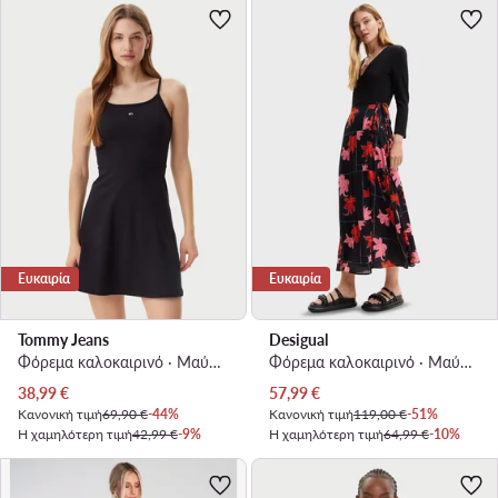
Ευκαιρία
Ευκαιρία
Tommy Jeans
Desigual
Φόρεμα καλοκαιρινό · Μαύρο · Mini
Φόρεμα καλοκαιρινό · Μαύρο · Midi
Τρέχουσα τιμή
Τρέχουσα τιμή
38,99
€
57,99
€
Κανονική τιμή
69,90 €
-44%
Κανονική τιμή
119,00 €
-51%
Η χαμηλότερη τιμή
42,99 €
-9%
Η χαμηλότερη τιμή
64,99 €
-10%