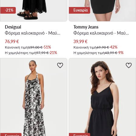
-21%
Ευκαιρία
Desigual
Tommy Jeans
Φόρεμα καλοκαιρινό · Μαύρο · Maxi
Φόρεμα καλοκαιρινό · Μαύρο · Mini
Τρέχουσα τιμή
Τρέχουσα τιμή
76,99
€
39,99
€
Κανονική τιμή
159,00 €
-51%
Κανονική τιμή
69,90 €
-42%
Η χαμηλότερη τιμή
97,99 €
-21%
Η χαμηλότερη τιμή
43,99 €
-9%