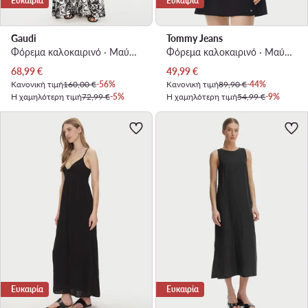
Ευκαιρία
Ευκαιρία
Gaudi
Tommy Jeans
Φόρεμα καλοκαιρινό · Μαύρο · Maxi
Φόρεμα καλοκαιρινό · Μαύρο · Mini
Τρέχουσα τιμή
Τρέχουσα τιμή
68,99
€
49,99
€
Κανονική τιμή
160,00 €
-56%
Κανονική τιμή
89,90 €
-44%
Η χαμηλότερη τιμή
72,99 €
-5%
Η χαμηλότερη τιμή
54,99 €
-9%
Ευκαιρία
Ευκαιρία