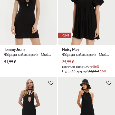
-16%
Tommy Jeans
Noisy May
Φόρεμα καλοκαιρινό · Μαύρο · Mini
Φόρεμα καλοκαιρινό · Μαύρο · Mini
Τρέχουσα τιμή
51,99
€
25,99
€
Κανονική τιμή
59,99 €
-56%
Η χαμηλότερη τιμή
30,99 €
-16%