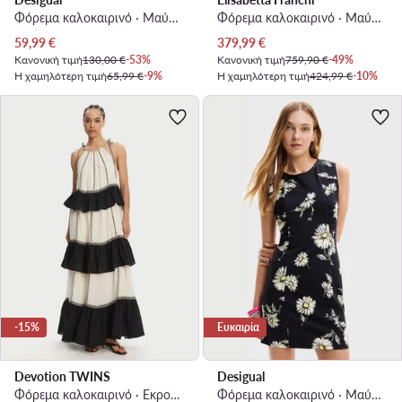
Φόρεμα καλοκαιρινό · Μαύρο · Mini
Φόρεμα καλοκαιρινό · Μαύρο · Maxi
Τρέχουσα τιμή
Τρέχουσα τιμή
59,99
€
379,99
€
Κανονική τιμή
130,00 €
-53%
Κανονική τιμή
759,90 €
-49%
Η χαμηλότερη τιμή
65,99 €
-9%
Η χαμηλότερη τιμή
424,99 €
-10%
-15%
Ευκαιρία
Devotion TWINS
Desigual
Φόρεμα καλοκαιρινό · Εκρού · Maxi
Φόρεμα καλοκαιρινό · Μαύρο · Mini