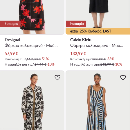
Ευκαιρία
Ευκαιρία
extra -25% Κωδικός: LAST
Desigual
Calvin Klein
Φόρεμα καλοκαιρινό · Μαύρο · Mini
Φόρεμα καλοκαιρινό · Μαύρο · Midi
Τρέχουσα τιμή
Τρέχουσα τιμή
57,99
€
132,99
€
Κανονική τιμή
119,00 €
-51%
Κανονική τιμή
200,00 €
-33%
Η χαμηλότερη τιμή
64,99 €
-10%
Η χαμηλότερη τιμή
148,99 €
-10%