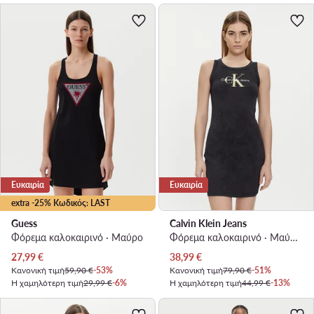
Ευκαιρία
Ευκαιρία
extra -25% Κωδικός: LAST
Guess
Calvin Klein Jeans
Φόρεμα καλοκαιρινό · Μαύρο
Φόρεμα καλοκαιρινό · Μαύρο · Mini
Τρέχουσα τιμή
Τρέχουσα τιμή
27,99
€
38,99
€
Κανονική τιμή
59,90 €
-53%
Κανονική τιμή
79,90 €
-51%
Η χαμηλότερη τιμή
29,99 €
-6%
Η χαμηλότερη τιμή
44,99 €
-13%