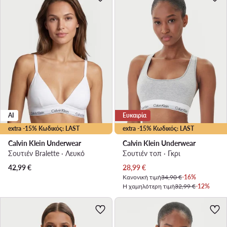
AI
Ευκαιρία
extra -15% Κωδικός: LAST
extra -15% Κωδικός: LAST
Calvin Klein Underwear
Calvin Klein Underwear
Σουτιέν Bralette · Λευκό
Σουτιέν τοπ · Γκρι
Τρέχουσα τιμή
42,99
€
28,99
€
Κανονική τιμή
34,90 €
-16%
Η χαμηλότερη τιμή
32,99 €
-12%