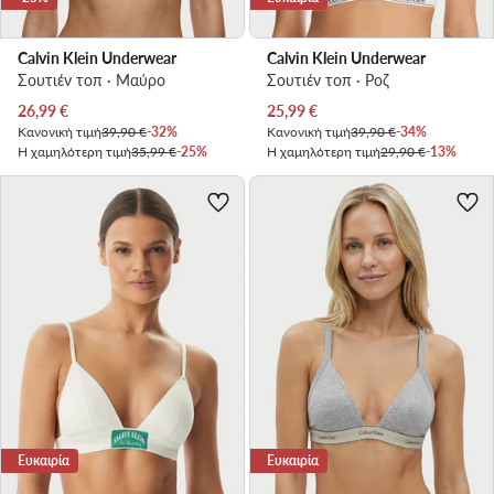
Calvin Klein Underwear
Calvin Klein Underwear
Σουτιέν τοπ · Μαύρο
Σουτιέν τοπ · Ροζ
Τρέχουσα τιμή
Τρέχουσα τιμή
26,99
€
25,99
€
Κανονική τιμή
39,90 €
-32%
Κανονική τιμή
39,90 €
-34%
Η χαμηλότερη τιμή
35,99 €
-25%
Η χαμηλότερη τιμή
29,90 €
-13%
Ευκαιρία
Ευκαιρία