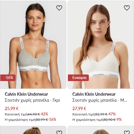
-16%
Ευκαιρία
Calvin Klein Underwear
Calvin Klein Underwear
Σουτιέν χωρίς μπανέλα · Γκρι
Σουτιέν χωρίς μπανέλα · Μπεζ
Τρέχουσα τιμή
Τρέχουσα τιμή
25,99
€
27,99
€
Κανονική τιμή
44,90 €
-42%
Κανονική τιμή
52,99 €
-47%
Η χαμηλότερη τιμή
30,99 €
-16%
Η χαμηλότερη τιμή
30,90 €
-9%