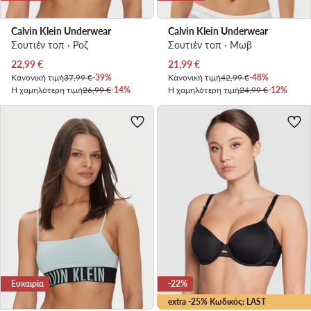
Calvin Klein Underwear
Calvin Klein Underwear
Σουτιέν τοπ · Ροζ
Σουτιέν τοπ · Μωβ
Τρέχουσα τιμή
Τρέχουσα τιμή
22,99
€
21,99
€
Κανονική τιμή
37,99 €
-39%
Κανονική τιμή
42,99 €
-48%
Η χαμηλότερη τιμή
26,99 €
-14%
Η χαμηλότερη τιμή
24,99 €
-12%
Ευκαιρία
-22%
extra -25% Κωδικός: LAST