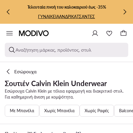
ΜΕΤΆΒΑΣΗ ΣΤΟ ΚΎΡΙΟ ΠΕΡΙΕΧΌΜΕΝΟ
ΜΕΤΆΒΑΣΗ ΣΤΗΝ ΑΝΑΖΉΤΗΣΗ
Τελευταία πνοή του καλοκαιριού έως -35%
ΓΥΝΑΙΚΕΙΑ
ΑΝΔΡΙΚΑ
ΤΣΑΝΤΕΣ
Αναζήτηση μάρκας, προϊόντος, στυλ
Εσώρουχα
Σουτιέν Calvin Klein Underwear
Εσώρουχα Calvin Klein με τέλεια εφαρμογή και διακριτικό στυλ.
Για καθημερινή άνεση με κομψότητα.
Με Μπανέλα
Χωρίς Μπανέλα
Χωρίς Ραφές
Balcone