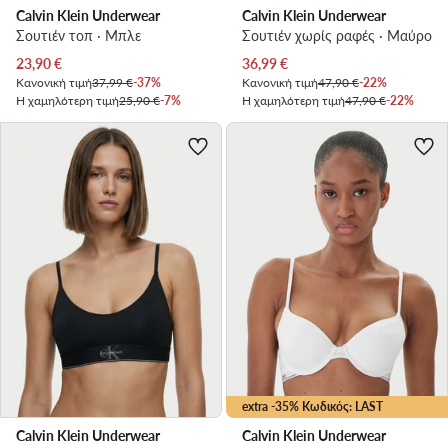
Calvin Klein Underwear
Calvin Klein Underwear
Σουτιέν τοπ · Μπλε
Σουτιέν χωρίς ραφές · Μαύρο
Τρέχουσα τιμή
Τρέχουσα τιμή
23,90
€
36,99
€
Κανονική τιμή
37,99 €
-37%
Κανονική τιμή
47,90 €
-22%
Η χαμηλότερη τιμή
25,90 €
-7%
Η χαμηλότερη τιμή
47,90 €
-22%
extra -35% Κωδικός: LAST
Calvin Klein Underwear
Calvin Klein Underwear