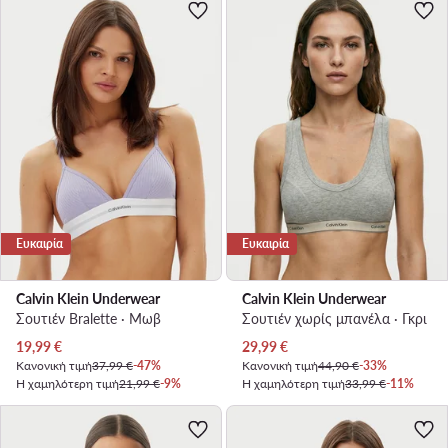
Ευκαιρία
Ευκαιρία
Calvin Klein Underwear
Calvin Klein Underwear
Σουτιέν Bralette · Μωβ
Σουτιέν χωρίς μπανέλα · Γκρι
Τρέχουσα τιμή
Τρέχουσα τιμή
19,99
€
29,99
€
Κανονική τιμή
37,99 €
-47%
Κανονική τιμή
44,90 €
-33%
Η χαμηλότερη τιμή
21,99 €
-9%
Η χαμηλότερη τιμή
33,99 €
-11%