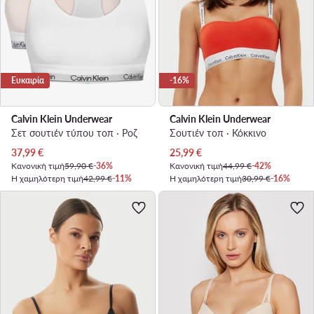
Ευκαιρία
-16%
Calvin Klein Underwear
Calvin Klein Underwear
Σετ σουτιέν τύπου τοπ · Ροζ
Σουτιέν τοπ · Κόκκινο
Τρέχουσα τιμή
Τρέχουσα τιμή
37,99
€
25,99
€
Κανονική τιμή
59,90 €
-36%
Κανονική τιμή
44,99 €
-42%
Η χαμηλότερη τιμή
42,99 €
-11%
Η χαμηλότερη τιμή
30,99 €
-16%