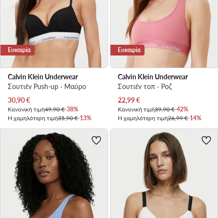
Ευκαιρία
Ευκαιρία
Calvin Klein Underwear
Calvin Klein Underwear
Σουτιέν Push-up · Μαύρο
Σουτιέν τοπ · Ροζ
Τρέχουσα τιμή
Τρέχουσα τιμή
30,90
€
22,99
€
Κανονική τιμή
49,90 €
-38%
Κανονική τιμή
39,90 €
-42%
Η χαμηλότερη τιμή
35,90 €
-13%
Η χαμηλότερη τιμή
26,99 €
-14%