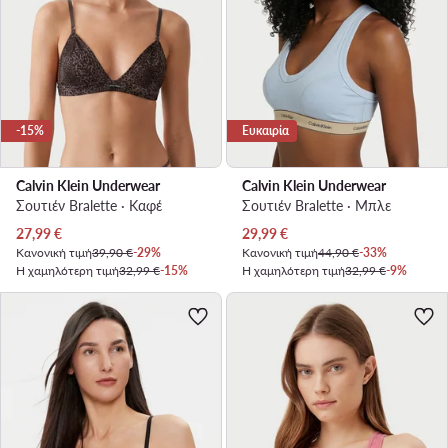
-15%
Ευκαιρία
Calvin Klein Underwear
Calvin Klein Underwear
Σουτιέν Bralette · Καφέ
Σουτιέν Bralette · Μπλε
Τρέχουσα τιμή
Τρέχουσα τιμή
27,99
€
29,99
€
Κανονική τιμή
39,90 €
-29%
Κανονική τιμή
44,90 €
-33%
Η χαμηλότερη τιμή
32,99 €
-15%
Η χαμηλότερη τιμή
32,99 €
-9%