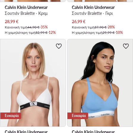
Calvin Klein Underwear
Calvin Klein Underwear
Σουτιέν Bralette · Κρεμ
Σουτιέν Bralette · Γκρι
Τρέχουσα τιμή
Τρέχουσα τιμή
28,99
€
26,99
€
Κανονική τιμή
44,90 €
-35%
Κανονική τιμή
37,90 €
-28%
Η χαμηλότερη τιμή
32,99 €
-12%
Η χαμηλότερη τιμή
29,99 €
-10%
Ευκαιρία
Ευκαιρία
Calvin Klein Underwear
Calvin Klein Underwear