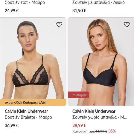
Σουτιέν τοπ · Μαύρο
Σουτιέν με μπανέλα · Λευκό
24,99
€
31,90
€
Ευκαιρία
extra -35% Κωδικός: LAST
Calvin Klein Underwear
Calvin Klein Underwear
Σουτιέν Bralette · Μαύρο
Σουτιέν χωρίς μπανέλα · Μαύρο
Τρέχουσα τιμή
36,99
€
28,99
€
Κανονική τιμή
44,99 €
-35%