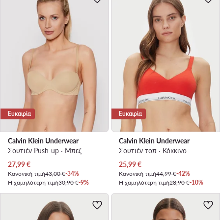
Ευκαιρία
Ευκαιρία
Calvin Klein Underwear
Calvin Klein Underwear
Σουτιέν Push-up · Μπεζ
Σουτιέν τοπ · Κόκκινο
Τρέχουσα τιμή
Τρέχουσα τιμή
27,99
€
25,99
€
Κανονική τιμή
43,00 €
-34%
Κανονική τιμή
44,99 €
-42%
Η χαμηλότερη τιμή
30,90 €
-9%
Η χαμηλότερη τιμή
28,90 €
-10%