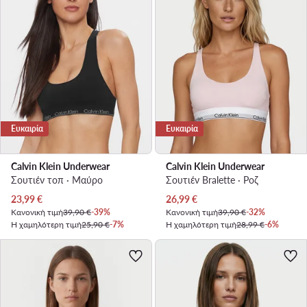
Ευκαιρία
Ευκαιρία
Calvin Klein Underwear
Calvin Klein Underwear
Σουτιέν τοπ · Μαύρο
Σουτιέν Bralette · Ροζ
Τρέχουσα τιμή
Τρέχουσα τιμή
23,99
€
26,99
€
Κανονική τιμή
39,90 €
-39%
Κανονική τιμή
39,90 €
-32%
Η χαμηλότερη τιμή
25,90 €
-7%
Η χαμηλότερη τιμή
28,99 €
-6%