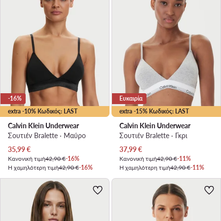
-16%
Ευκαιρία
extra -10% Κωδικός: LAST
extra -15% Κωδικός: LAST
Calvin Klein Underwear
Calvin Klein Underwear
Σουτιέν Bralette · Μαύρο
Σουτιέν Bralette · Γκρι
Τρέχουσα τιμή
Τρέχουσα τιμή
35,99
€
37,99
€
Κανονική τιμή
42,90 €
-16%
Κανονική τιμή
42,90 €
-11%
Η χαμηλότερη τιμή
42,90 €
-16%
Η χαμηλότερη τιμή
42,90 €
-11%