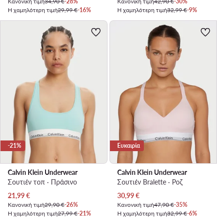
Κανονική τιμή
34,90 €
-28%
Κανονική τιμή
42,90 €
-30%
Η χαμηλότερη τιμή
29,99 €
-16%
Η χαμηλότερη τιμή
32,99 €
-9%
-21%
Ευκαιρία
Calvin Klein Underwear
Calvin Klein Underwear
Σουτιέν τοπ · Πράσινο
Σουτιέν Bralette · Ροζ
Τρέχουσα τιμή
Τρέχουσα τιμή
21,99
€
30,99
€
Κανονική τιμή
29,90 €
-26%
Κανονική τιμή
47,90 €
-35%
Η χαμηλότερη τιμή
27,99 €
-21%
Η χαμηλότερη τιμή
32,99 €
-6%