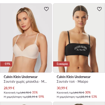
-19%
Ευκαιρία
Calvin Klein Underwear
Calvin Klein Underwear
Σουτιέν χωρίς μπανέλα · Μπεζ
Σουτιέν τοπ · Μαύρο
Τρέχουσα τιμή
Τρέχουσα τιμή
28,99
€
30,99
€
Κανονική τιμή
44,90 €
-35%
Κανονική τιμή
44,90 €
-30%
Η χαμηλότερη τιμή
35,99 €
-19%
Η χαμηλότερη τιμή
35,99 €
-13%