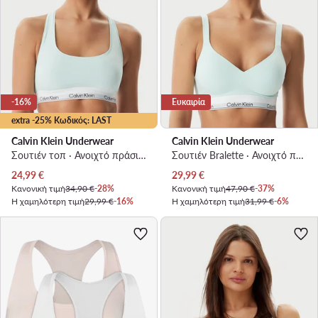
-16%
Ευκαιρία
extra -25% Κωδικός: LAST
Calvin Klein Underwear
Calvin Klein Underwear
Σουτιέν τοπ · Ανοιχτό πράσινο
Σουτιέν Bralette · Ανοιχτό πράσινο
Τρέχουσα τιμή
Τρέχουσα τιμή
24,99
€
29,99
€
Κανονική τιμή
34,90 €
-28%
Κανονική τιμή
47,90 €
-37%
Η χαμηλότερη τιμή
29,99 €
-16%
Η χαμηλότερη τιμή
31,99 €
-6%