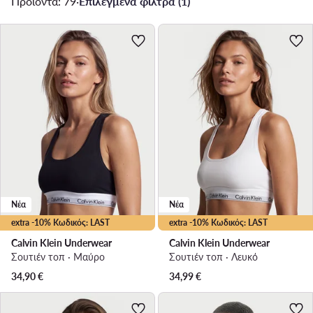
Προϊόντα: 79
·
Επιλεγμένα φίλτρα (1)
Νέα
Νέα
extra -10% Κωδικός: LAST
extra -10% Κωδικός: LAST
Calvin Klein Underwear
Calvin Klein Underwear
Σουτιέν τοπ · Μαύρο
Σουτιέν τοπ · Λευκό
34,90
€
34,99
€