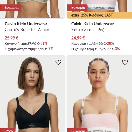
Ευκαιρία
Ευκαιρία
extra -25% Κωδικός: LAST
Calvin Klein Underwear
Calvin Klein Underwear
Σουτιέν Bralette · Λευκό
Σουτιέν τοπ · Ροζ
Τρέχουσα τιμή
Τρέχουσα τιμή
25,99
€
24,99
€
Κανονική τιμή
37,90 €
-31%
Κανονική τιμή
34,90 €
-28%
Η χαμηλότερη τιμή
27,99 €
-7%
Η χαμηλότερη τιμή
25,99 €
-3%
-25%
Ευκαιρία