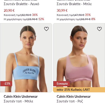
Σουτιέν Bralette · Λευκό
Σουτιέν Bralette · Μπλε
Τρέχουσα τιμή
Τρέχουσα τιμή
20,90
€
30,99
€
Κανονική τιμή
32,90 €
-36%
Κανονική τιμή
47,90 €
-35%
Η χαμηλότερη τιμή
23,90 €
-12%
Η χαμηλότερη τιμή
33,99 €
-8%
-23%
Ευκαιρία
extra -25% Κωδικός: LAST
Calvin Klein Underwear
Calvin Klein Underwear
Σουτιέν τοπ · Μπλε
Σουτιέν τοπ · Ροζ