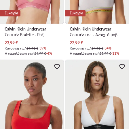
Ευκαιρία
Ευκαιρία
Calvin Klein Underwear
Calvin Klein Underwear
Σουτιέν Bralette · Ροζ
Σουτιέν τοπ · Ανοιχτό μοβ
Τρέχουσα τιμή
Τρέχουσα τιμή
23,99
€
22,99
€
Κανονική τιμή
39,90 €
-39%
Κανονική τιμή
34,90 €
-34%
Η χαμηλότερη τιμή
24,99 €
-4%
Η χαμηλότερη τιμή
25,99 €
-11%