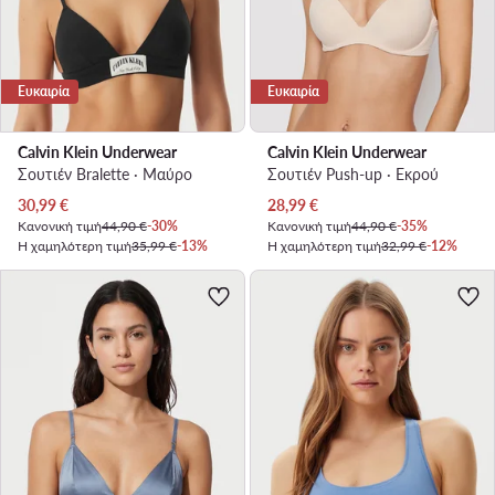
Ευκαιρία
Ευκαιρία
Calvin Klein Underwear
Calvin Klein Underwear
Σουτιέν Bralette · Μαύρο
Σουτιέν Push-up · Εκρού
Τρέχουσα τιμή
Τρέχουσα τιμή
30,99
€
28,99
€
Κανονική τιμή
44,90 €
-30%
Κανονική τιμή
44,90 €
-35%
Η χαμηλότερη τιμή
35,99 €
-13%
Η χαμηλότερη τιμή
32,99 €
-12%