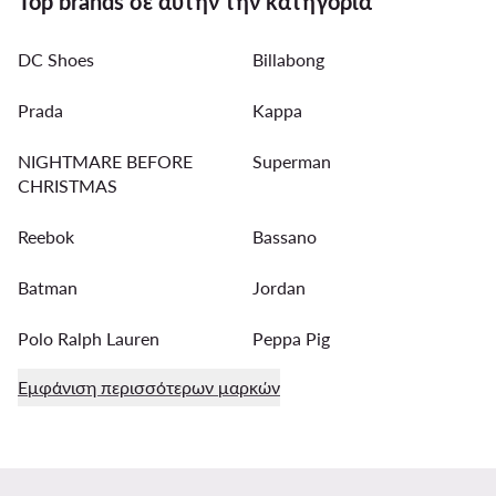
Top brands σε αυτήν την κατηγορία
DC Shoes
Billabong
Prada
Kappa
NIGHTMARE BEFORE
Superman
CHRISTMAS
Reebok
Bassano
Batman
Jordan
Polo Ralph Lauren
Peppa Pig
Εμφάνιση περισσότερων μαρκών