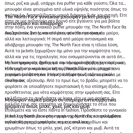
όπως ροζ και μωβ, υπάρχει ένα puffer για κάθε γούστο. Όλα τα
μπουφάν είναι φτιαγμένα από υλικά υψηλής ποιότητας όπως το
πούπουλο, διασφαλίζοντας μακρά διάρκεια ζωής και αντοχή. Είτε
The North Face γυναικείο μπουφάν jacket μαύρο
είστε σε μια πεζοπορία στο βουνό είτε βγαίνετε για μια βόλτα
αντιανεμικό και αδιάβροχο
στην πόλη, ένα γυναικείο puffer μπουφάν της The North Face θα
σας κρατούν ζεστές και στιλάτες σε κάθε προορισμό.
Αναζητώντας ένα γυναικείο μπουφάν που να είναι και μαύρο,
αλλά και λειτουργικό; Η σειρά από μαύρα αντιανεμικά και
αδιάβροχα μπουφάν της The North Face είναι η τέλεια λύση.
Αυτά τα jackets ξεχωρίζουν όχι μόνο για την κομψότητα τους,
αλλά και για τις τεχνολογίες που ενσωματώνονται σε αυτά όπως
τη διατήρηση της ζέστης και την ελαφριά αδιάβροχη επίστρωση.
Με τον κορυφαίο σχεδιασμό και την προσοχή στη λεπτομέρεια,
Η αντοχή στο νερό και ο αέρας διασφαλίζουν ότι μπορείτε να
κάθε μαύρο γυναικείο jacket της North Face με κυρίαρχο το
παραμείνετε ζεστή και στεγνή, ανεξαρτήτως των καιρικών
premium jacket evolve ii inlux triclimate συνδυάζεται εύκολα με
συνθηκών.
όλα τα σας αξεσουάρ. Από το πρωί έως το βράδυ, μπορείτε να το
φορέσετε σε οποιαδήποτε περιστασιακή ή πιο επίσημη έξοδο,
προσθέτοντας μια νότα κομψότητας στην εμφάνισή σας. Είτε
επιλέξετε να το συνδυάσετε με jeans, είτε με μια φούστα, η
Μπουφάν παρκά μακρύ σε υπέροχα αντισυμβατικά
ευελιξία τους σας επιτρέπει να δημιουργήσετε το στυλ που
χρώματα όπως μπλε, χακί, ροζ και μωβ
επιθυμείτε και να είστε πάντα in fashion. Προσθέστε το γυναικείο
jacket της North Face στην γκαρνταρόμπα σας και απολαύστε
Η συλλογή από μπουφάν παρκά της North Face περιλαμβάνει
την αίσθηση της ασφάλειας και της στιλ σας.
ανθεκτικά μακριά μπουφάν σε μια ποικιλία σχεδίων και
χρωμάτων όπως το μπλε, χακί, ροζ, κίτρινο και μωβ. Αυτά τα