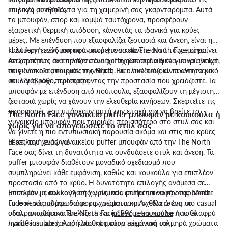
καιρικές συνθήκες.
επιλογή με προϊόντα για τη χειμερινή σας γκαρνταρόμπα. Αυτά
τα μπουφάν, σπορ και κομψά ταυτόχρονα, προσφέρουν
εξαιρετική θερμική απόδοση, κάνοντάς τα ιδανικά για κρύες
μέρες. Με επένδυση που εξασφαλίζει ζεστασιά και άνεση, είναι η
καλύτερη επένδυση που μπορείτε να κάνετε αυτό το χειμώνα.
Η επιλογή ενός μπουφάν από γυναικεία The North Face σημαίνει
Ανεξαρτήτως αν επιλέξετε ένα
ότι αποκτάτε ένα προϊόν που έχει σχεδιαστεί ειδικά για να αντέχει
puffer μπουφάν
ή ένα μακρύ jacket,
τα γυναικεία μπουφάν της North Face συνδυάζουν ποιότητα και
στις δύσκολες καιρικές συνθήκες. Το υλικό τους είναι αντιανεμικό
στυλ για κάθε περίσταση.
και αδιάβροχο, προσφέροντας την προστασία που χρειάζεστε. Τα
μπουφάν με επένδυση από πούπουλα, εξασφαλίζουν τη μέγιστη
ζεστασιά χωρίς να χάνουν την ελευθερία κινήσεων. Σκεφτείτε τις
προσφορές που υπάρχουν αυτή την εποχή για να βρείτε το
The North Face γυναικείο puffer μπουφάν με κουκούλα ή
γυναικείο μπουφάν που ταιριάζει περισσότερο στο στυλ σας και
χωρίς για να απογειώσετε το στυλ σας
να γίνετε η πιο εντυπωσιακή παρουσία ακόμα και στις πιο κρύες
μέρες του χειμώνα!
Η επιλογή ενός γυναικείου puffer μπουφάν από την The North
Face σας δίνει τη δυνατότητα να συνδυάσετε στυλ και άνεση. Τα
puffer μπουφάν διαθέτουν μοναδικό σχεδιασμό που
συμπληρώνει κάθε εμφάνιση, καθώς και κουκούλα για επιπλέον
προστασία από το κρύο. Η δυνατότητα επιλογής ανάμεσα σε
μπουφάν με κουκούλα ή χωρίς, σας επιτρέπει να προσαρμόσετε
Επιπλέον, η συλλογή από γυναικεία puffer μπουφάν της North
το look σας σύμφωνα με την περίσταση. Αν θέλετε ένα πιο casual
Face περιλαμβάνει διάφορα χρώματα και σχέδια όπως το
στυλ, μπορείτε να επιλέξετε ένα
υδατοαπωθητικό The North Face 1996 retro nuptse ή το ελαφρύ
jacket με κουκούλα
που θα
προσθέσει μια χαλαρή αίσθηση στην εμφάνισή σας.
hyalite insulated. Από κλασικά μαύρα μέχρι πιο τολμηρά χρώματα