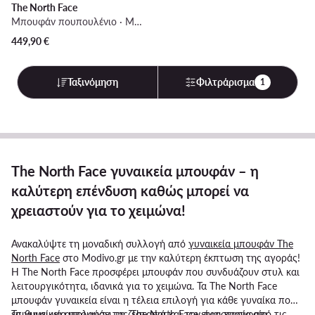
The North Face
Μπουφάν πουπουλένιο · Μαύρο
449,90
€
Ταξινόμηση
Φιλτράρισμα
1
The North Face γυναικεία μπουφάν – η
καλύτερη επένδυση καθώς μπορεί να
χρειαστούν για το χειμώνα!
Ανακαλύψτε τη μοναδική συλλογή από
γυναικεία μπουφάν The
North Face
στο Modivo.gr με την καλύτερη έκπτωση της αγοράς!
Η The North Face προσφέρει μπουφάν που συνδυάζουν στυλ και
λειτουργικότητα, ιδανικά για το χειμώνα. Τα The North Face
μπουφάν γυναικεία είναι η τέλεια επιλογή για κάθε γυναίκα που
επιθυμεί να απολαύσει τη ζεστασιά και την προστασία από τις
Τα γυναικεία μπουφάν της The North Face είναι κορυφαία