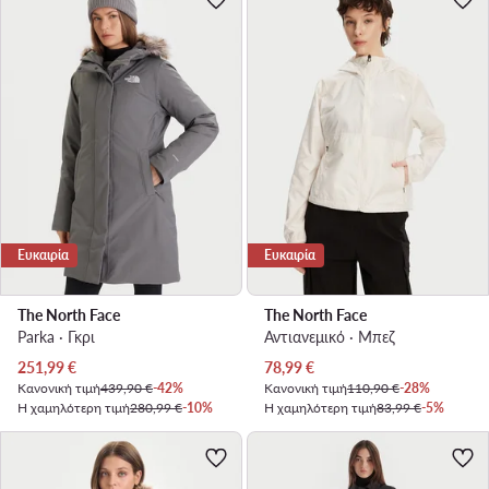
Ευκαιρία
Ευκαιρία
The North Face
The North Face
Parka · Γκρι
Αντιανεμικό · Μπεζ
Τρέχουσα τιμή
Τρέχουσα τιμή
251,99
€
78,99
€
Κανονική τιμή
439,90 €
-42%
Κανονική τιμή
110,90 €
-28%
Η χαμηλότερη τιμή
280,99 €
-10%
Η χαμηλότερη τιμή
83,99 €
-5%