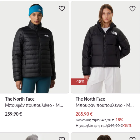
-18%
The North Face
The North Face
Μπουφάν πουπουλένιο · Μαύρο
Μπουφάν πουπουλένιο · Μαύρο
Τρέχουσα τιμή
259,90
€
285,90
€
Κανονική τιμή
349,90 €
-18%
Η χαμηλότερη τιμή
349,90 €
-18%