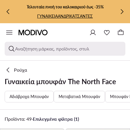
ΜΕΤΆΒΑΣΗ ΣΤΟ ΚΎΡΙΟ ΠΕΡΙΕΧΌΜΕΝΟ
ΜΕΤΆΒΑΣΗ ΣΤΗΝ ΑΝΑΖΉΤΗΣΗ
Τελευταία πνοή του καλοκαιριού έως -35%
ΓΥΝΑΙΚΕΙΑ
ΑΝΔΡΙΚΑ
ΤΣΑΝΤΕΣ
Αναζήτηση μάρκας, προϊόντος, στυλ
Ρούχα
Γυναικεία μπουφάν The North Face
Αδιάβροχα Μπουφάν
Μεταβατικά Μπουφάν
Μπουφάν 
Προϊόντα: 49
·
Επιλεγμένα φίλτρα (1)