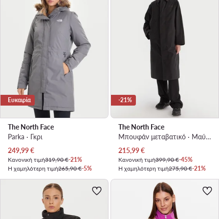
Ευκαιρία
-21%
The North Face
The North Face
Parka · Γκρι
Μπουφάν μεταβατικό · Μαύρο
Τρέχουσα τιμή
Τρέχουσα τιμή
249,99
€
215,99
€
Κανονική τιμή
319,90 €
-21%
Κανονική τιμή
399,90 €
-45%
Η χαμηλότερη τιμή
265,90 €
-5%
Η χαμηλότερη τιμή
275,90 €
-21%