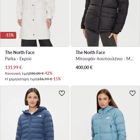
-15%
The North Face
The North Face
Parka · Εκρού
Μπουφάν πουπουλένιο · Μαύρο
Τρέχουσα τιμή
131,99
€
400,00
€
Κανονική τιμή
230,00 €
-42%
Η χαμηλότερη τιμή
156,99 €
-15%