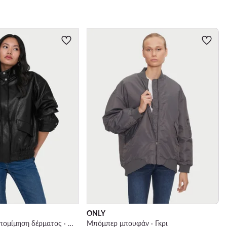
ONLY
Μπουφάν από απομίμηση δέρματος · Μαύρο
Μπόμπερ μπουφάν · Γκρι