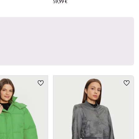
59,99
€