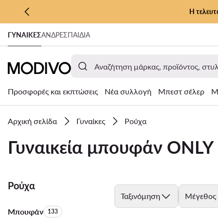
Η τελευτ
ΜΕΤΆΒΑΣΗ ΣΤΟ ΚΎΡΙΟ ΠΕΡΙΕΧΌΜΕΝΟ
ΓΥΝΑΊΚΕΣ
ΑΝΔΡΕΣ
ΠΑΙΔΙΑ
ΜΕΤΆΒΑΣΗ ΣΤΗΝ ΑΝΑΖΉΤΗΣΗ
Προσφορές και εκπτώσεις
Νέα συλλογή
Μπεστ σέλερ
Μ
Αρχική σελίδα
Γυναίκες
Ρούχα
Γυναικεία μπουφάν ONLY
Ρούχα
Ταξινόμηση
Μέγεθος
Μπουφάν
Αριθμός προϊόντων:
133