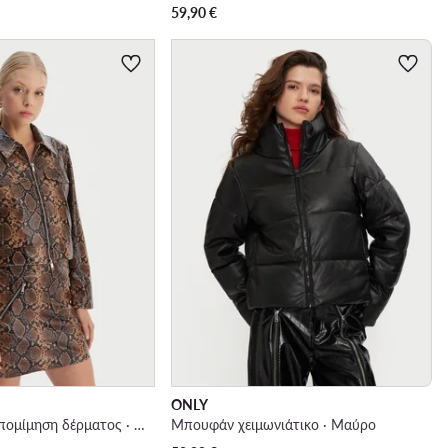
59,90
€
ONLY
Μπουφάν από απομίμηση δέρματος · Καφέ
Μπουφάν χειμωνιάτικο · Μαύρο