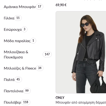
69,90
€
Αμάνικα Μπουφάν
Αριθμός προϊόντων:
17
Γιλέκα
Αριθμός προϊόντων:
11
Εσώρουχα
Αριθμός προϊόντων:
3
Μόδα παραλίας
Αριθμός προϊόντων:
1
Μπλουζάκια &
Αριθμός προϊόντων:
147
Πουκάμισα
Μπλούζες & Fleece
Αριθμός προϊόντων:
34
Παλτά
Αριθμός προϊόντων:
45
Παντελόνια
Αριθμός προϊόντων:
99
ONLY
Πουλόβερ
Αριθμός προϊόντων:
118