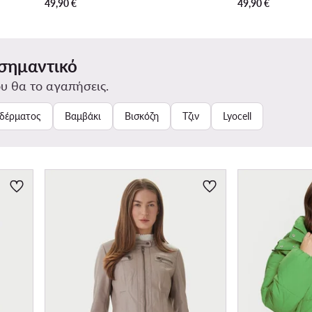
49,90
€
49,90
€
 σημαντικό
υ θα το αγαπήσεις.
δέρματος
Βαμβάκι
Βισκόζη
Τζιν
Lyocell