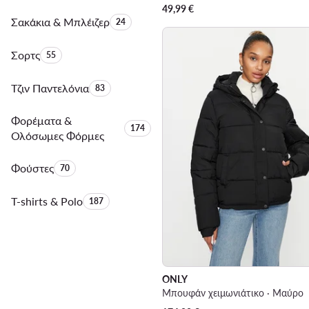
49,99
€
Σακάκια & Μπλέιζερ
Αριθμός προϊόντων:
24
Σορτς
Αριθμός προϊόντων:
55
Τζιν Παντελόνια
Αριθμός προϊόντων:
83
Φορέματα &
Αριθμός προϊόντων:
174
Ολόσωμες Φόρμες
Φούστες
Αριθμός προϊόντων:
70
T-shirts & Polo
Αριθμός προϊόντων:
187
ONLY
Μπουφάν χειμωνιάτικο · Μαύρο