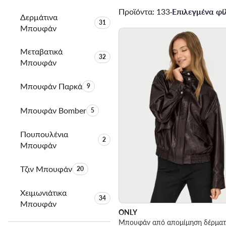
Προϊόντα: 133
·
Επιλεγμένα φίλ
Δερμάτινα
Αριθμός προϊόντων:
31
Μπουφάν
Μεταβατικά
Αριθμός προϊόντων:
32
Μπουφάν
Μπουφάν Παρκά
Αριθμός προϊόντων:
9
Μπουφάν Bomber
Αριθμός προϊόντων:
5
Πουπουλένια
Αριθμός προϊόντων:
2
Μπουφάν
Τζιν Μπουφάν
Αριθμός προϊόντων:
20
Χειμωνιάτικα
Αριθμός προϊόντων:
34
Μπουφάν
ONLY