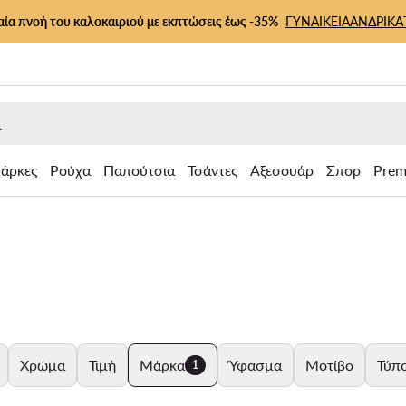
αία πνοή του καλοκαιριού με εκπτώσεις έως -35%
ΓΥΝΑΙΚΕΙΑ
ΑΝΔΡΙΚΑ
άρκες
Ρούχα
Παπούτσια
Τσάντες
Αξεσουάρ
Σπορ
Prem
Χρώμα
Τιμή
Μάρκα
Ύφασμα
Μοτίβο
Τύπο
1