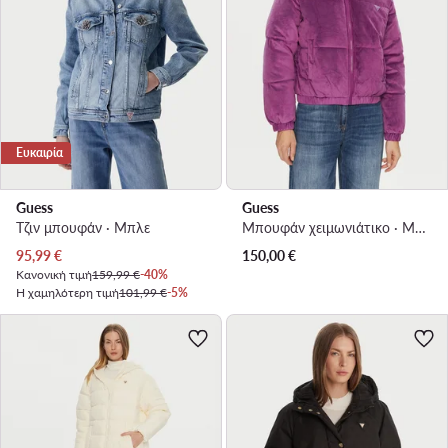
Ευκαιρία
Guess
Guess
Τζιν μπουφάν · Μπλε
Μπουφάν χειμωνιάτικο · Μωβ
Τρέχουσα τιμή
95,99
€
150,00
€
Κανονική τιμή
159,99 €
-40%
Η χαμηλότερη τιμή
101,99 €
-5%