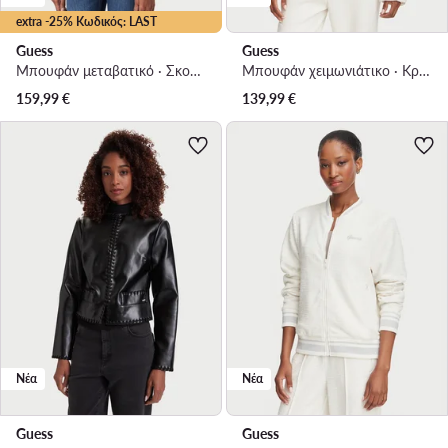
extra -25% Κωδικός: LAST
Guess
Guess
Μπουφάν μεταβατικό · Σκούρο καφέ
Μπουφάν χειμωνιάτικο · Κρεμ
159,99
€
139,99
€
Νέα
Νέα
Guess
Guess