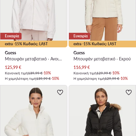
Ευκαιρία
Ευκαιρία
extra -15% Κωδικός: LAST
extra -15% Κωδικός: LAST
Guess
Guess
Μπουφάν μεταβατικό · Ανοιχτό ροζ
Μπουφάν μεταβατικό · Εκρού
Τρέχουσα τιμή
Τρέχουσα τιμή
125,99
€
116,99
€
Κανονική τιμή
139,99 €
-10%
Κανονική τιμή
129,99 €
-10%
Η χαμηλότερη τιμή
139,99 €
-10%
Η χαμηλότερη τιμή
129,99 €
-10%