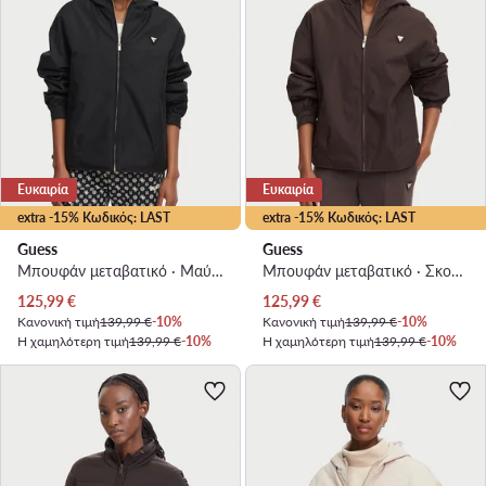
Ευκαιρία
Ευκαιρία
extra -15% Κωδικός: LAST
extra -15% Κωδικός: LAST
Guess
Guess
Μπουφάν μεταβατικό · Μαύρο
Μπουφάν μεταβατικό · Σκούρο μπεζ
Τρέχουσα τιμή
Τρέχουσα τιμή
125,99
€
125,99
€
Κανονική τιμή
139,99 €
-10%
Κανονική τιμή
139,99 €
-10%
Η χαμηλότερη τιμή
139,99 €
-10%
Η χαμηλότερη τιμή
139,99 €
-10%