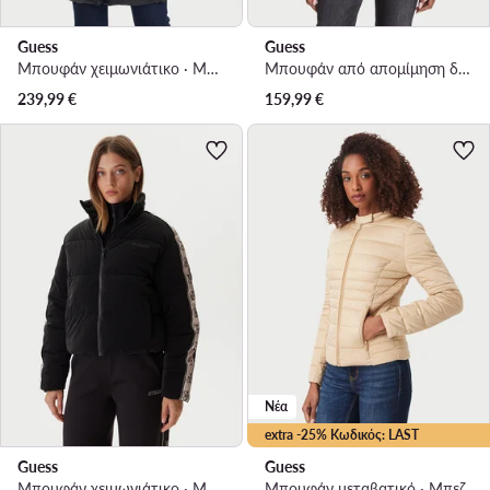
Guess
Guess
Μπουφάν χειμωνιάτικο · Μαύρο
Μπουφάν από απομίμηση δέρματος · Μαύρο
239,99
€
159,99
€
Νέα
extra -25% Κωδικός: LAST
Guess
Guess
Μπουφάν χειμωνιάτικο · Μαύρο
Μπουφάν μεταβατικό · Μπεζ