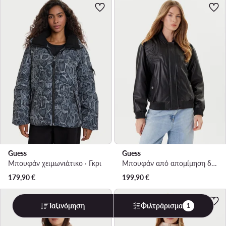
Guess
Guess
Μπουφάν χειμωνιάτικο · Γκρι
Μπουφάν από απομίμηση δέρματος · Μαύρο
179,90
€
199,90
€
Ταξινόμηση
Φιλτράρισμα
1