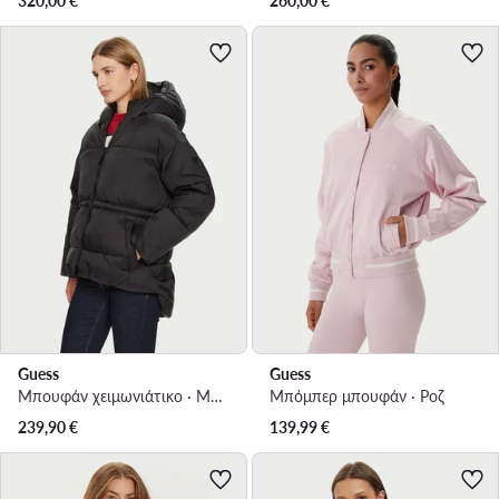
320,00
€
260,00
€
Guess
Guess
Μπουφάν χειμωνιάτικο · Μαύρο
Μπόμπερ μπουφάν · Ροζ
239,90
€
139,99
€