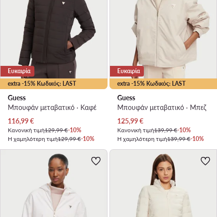
Ευκαιρία
Ευκαιρία
extra -15% Κωδικός: LAST
extra -15% Κωδικός: LAST
Guess
Guess
Μπουφάν μεταβατικό · Καφέ
Μπουφάν μεταβατικό · Μπεζ
Τρέχουσα τιμή
Τρέχουσα τιμή
116,99
€
125,99
€
Κανονική τιμή
129,99 €
-10%
Κανονική τιμή
139,99 €
-10%
Η χαμηλότερη τιμή
129,99 €
-10%
Η χαμηλότερη τιμή
139,99 €
-10%