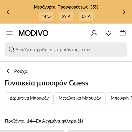
ΜΕΤΆΒΑΣΗ ΣΤΟ ΚΎΡΙΟ ΠΕΡΙΕΧΌΜΕΝΟ
ΜΕΤΆΒΑΣΗ ΣΤΗΝ ΑΝΑΖΉΤΗΣΗ
Μεσάνυχτα! Προσφορές έως -35%
14 Ώ
:
29 Λ
:
01 Δ
Αναζήτηση μάρκας, προϊόντος, στυλ
Ρούχα
Γυναικεία μπουφάν Guess
Δερμάτινα Μπουφάν
Μεταβατικά Μπουφάν
Μπουφάν 
Προϊόντα: 144
·
Επιλεγμένα φίλτρα (1)