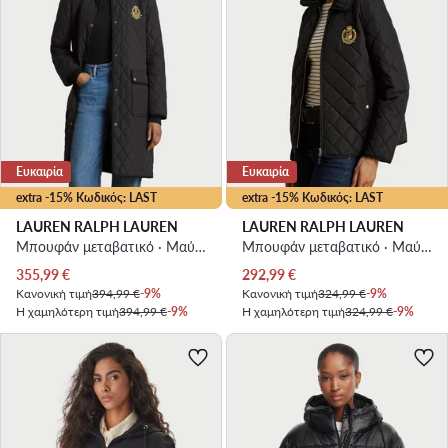
Ευκαιρία
Ευκαιρία
extra -15% Κωδικός: LAST
extra -15% Κωδικός: LAST
LAUREN RALPH LAUREN
LAUREN RALPH LAUREN
Μπουφάν μεταβατικό · Μαύρο
Μπουφάν μεταβατικό · Μαύρο
Τρέχουσα τιμή
Τρέχουσα τιμή
355,99
€
292,99
€
Κανονική τιμή
394,99 €
-9%
Κανονική τιμή
324,99 €
-9%
Η χαμηλότερη τιμή
394,99 €
-9%
Η χαμηλότερη τιμή
324,99 €
-9%