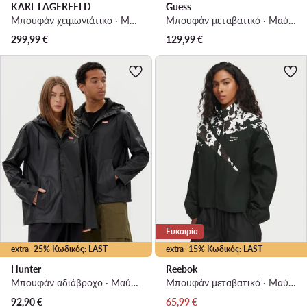
KARL LAGERFELD
Guess
Μπουφάν χειμωνιάτικο · Μαύρο
Μπουφάν μεταβατικό · Μαύρο
299,99
€
129,99
€
Ευκαιρία
extra -25% Κωδικός: LAST
extra -15% Κωδικός: LAST
Hunter
Reebok
Μπουφάν αδιάβροχο · Μαύρο
Μπουφάν μεταβατικό · Μαύρο
Τρέχουσα τιμή
92,90
€
65,99
€