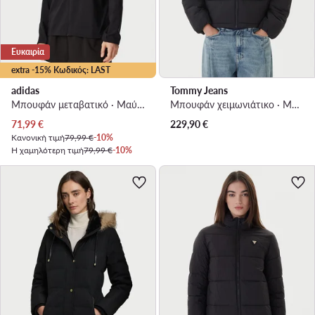
Ευκαιρία
extra -15% Κωδικός: LAST
adidas
Tommy Jeans
Μπουφάν μεταβατικό · Μαύρο
Μπουφάν χειμωνιάτικο · Μαύρο
Τρέχουσα τιμή
71,99
€
229,90
€
Κανονική τιμή
79,99 €
-10%
Η χαμηλότερη τιμή
79,99 €
-10%