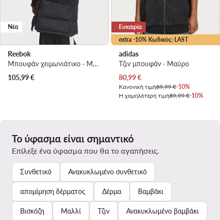
Νέα
Ευκαιρία
extra -10% Κωδικός: LAST
Reebok
adidas
Μπουφάν χειμωνιάτικο · Μαύρο
Τζιν μπουφάν · Μαύρο
Τρέχουσα τιμή
105,99
€
80,99
€
Κανονική τιμή
89,99 €
-10%
Η χαμηλότερη τιμή
89,99 €
-10%
Το ύφασμα είναι σημαντικό
Επίλεξε ένα ύφασμα που θα το αγαπήσεις.
Συνθετικό
Ανακυκλωμένο συνθετικό
απομίμηση δέρματος
Δέρμα
Βαμβάκι
Βισκόζη
Μαλλί
Τζιν
Ανακυκλωμένο βαμβάκι