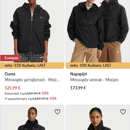
Ευκαιρία
extra -15% Κωδικός: LAST
extra -10% Κωδικός: LAST
Guess
Napapijri
Μπουφάν μεταβατικό · Μαύρο
Μπουφάν anorak · Μαύρο
Τρέχουσα τιμή
125,99
€
173,99
€
Κανονική τιμή
139,99 €
-10%
Η χαμηλότερη τιμή
139,99 €
-10%