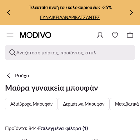
ΜΕΤΆΒΑΣΗ ΣΤΟ ΚΎΡΙΟ ΠΕΡΙΕΧΌΜΕΝΟ
ΜΕΤΆΒΑΣΗ ΣΤΗΝ ΑΝΑΖΉΤΗΣΗ
Τελευταία πνοή του καλοκαιριού έως -35%
ΓΥΝΑΙΚΕΙΑ
ΑΝΔΡΙΚΑ
ΤΣΑΝΤΕΣ
Αναζήτηση μάρκας, προϊόντος, στυλ
Ρούχα
Μαύρα γυναικεία μπουφάν
Αδιάβροχα Μπουφάν
Δερμάτινα Μπουφάν
Μεταβατικά
Προϊόντα: 844
·
Επιλεγμένα φίλτρα (1)