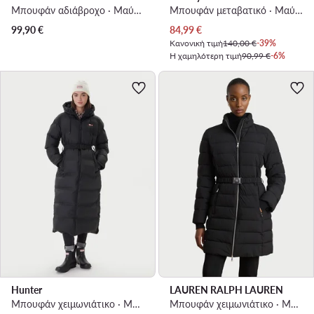
Μπουφάν αδιάβροχο · Μαύρο
Μπουφάν μεταβατικό · Μαύρο
Τρέχουσα τιμή
99,90
€
84,99
€
Κανονική τιμή
140,00 €
-39%
Η χαμηλότερη τιμή
90,99 €
-6%
Hunter
LAUREN RALPH LAUREN
Μπουφάν χειμωνιάτικο · Μαύρο
Μπουφάν χειμωνιάτικο · Μαύρο