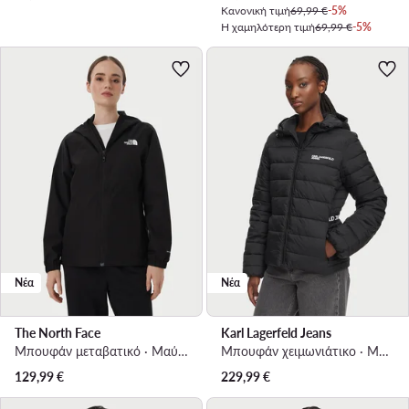
Κανονική τιμή
69,99 €
-5%
Η χαμηλότερη τιμή
69,99 €
-5%
Νέα
Νέα
The North Face
Karl Lagerfeld Jeans
Μπουφάν μεταβατικό · Μαύρο
Μπουφάν χειμωνιάτικο · Μαύρο
129,99
€
229,99
€