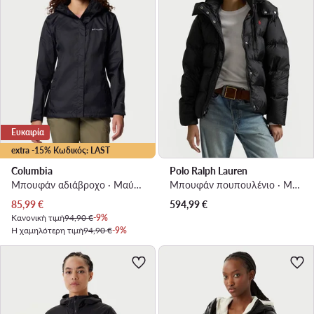
Ευκαιρία
extra -15% Κωδικός: LAST
Columbia
Polo Ralph Lauren
Μπουφάν αδιάβροχο · Μαύρο
Μπουφάν πουπουλένιο · Μαύρο
Τρέχουσα τιμή
85,99
€
594,99
€
Κανονική τιμή
94,90 €
-9%
Η χαμηλότερη τιμή
94,90 €
-9%