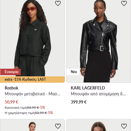
Ευκαιρία
Νέα
extra -15% Κωδικός: LAST
Reebok
KARL LAGERFELD
Μπουφάν μεταβατικό · Μαύρο
Μπουφάν από απομίμηση δέρματος · Μαύρο
Τρέχουσα τιμή
50,99
€
399,99
€
Κανονική τιμή
53,99 €
-5%
Η χαμηλότερη τιμή
53,99 €
-5%