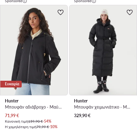
Sponsored
Sponsored
Ευκαιρία
Hunter
Hunter
Μπουφάν αδιάβροχο · Μαύρο
Μπουφάν χειμωνιάτικο · Μαύρο
Τρέχουσα τιμή
71,99
€
329,90
€
Κανονική τιμή
159,90 €
-54%
Η χαμηλότερη τιμή
79,99 €
-10%