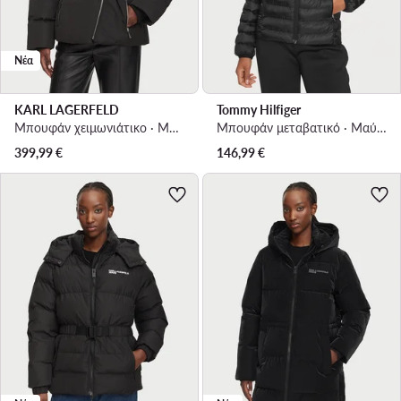
Νέα
KARL LAGERFELD
Tommy Hilfiger
Μπουφάν χειμωνιάτικο · Μαύρο
Μπουφάν μεταβατικό · Μαύρο
399,99
€
146,99
€