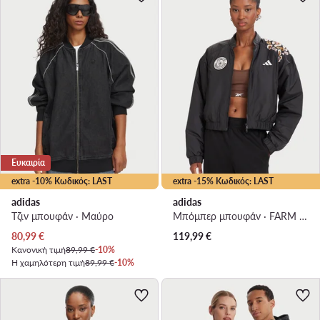
Ευκαιρία
extra -10% Κωδικός: LAST
extra -15% Κωδικός: LAST
adidas
adidas
Τζιν μπουφάν · Μαύρο
Μπόμπερ μπουφάν · FARM Rio · Μαύρο
Τρέχουσα τιμή
80,99
€
119,99
€
Κανονική τιμή
89,99 €
-10%
Η χαμηλότερη τιμή
89,99 €
-10%