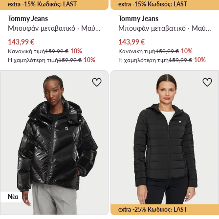
extra -15% Κωδικός: LAST
extra -15% Κωδικός: LAST
Tommy Jeans
Tommy Jeans
Μπουφάν μεταβατικό · Μαύρο
Μπουφάν μεταβατικό · Μαύρο
Τρέχουσα τιμή
Τρέχουσα τιμή
143,99
€
143,99
€
Κανονική τιμή
159,99 €
-10%
Κανονική τιμή
159,99 €
-10%
Η χαμηλότερη τιμή
159,99 €
-10%
Η χαμηλότερη τιμή
159,99 €
-10%
Νέα
extra -25% Κωδικός: LAST