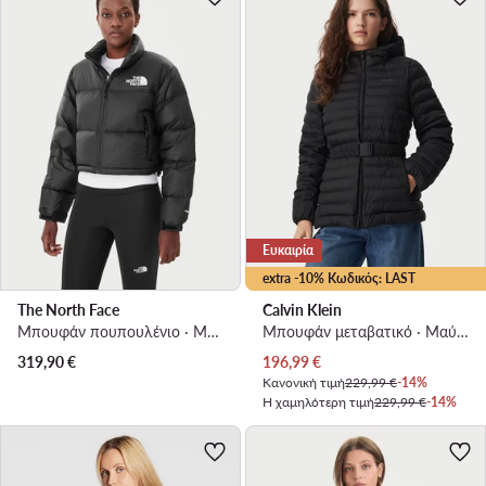
Ευκαιρία
extra -10% Κωδικός: LAST
The North Face
Calvin Klein
Μπουφάν πουπουλένιο · Μαύρο
Μπουφάν μεταβατικό · Μαύρο
Τρέχουσα τιμή
319,90
€
196,99
€
Κανονική τιμή
229,99 €
-14%
Η χαμηλότερη τιμή
229,99 €
-14%