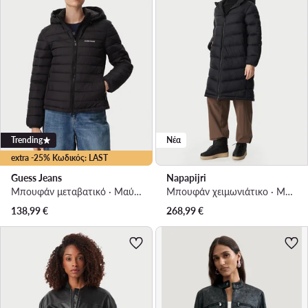
Trending
Νέα
extra -25% Κωδικός: LAST
Guess Jeans
Napapijri
Μπουφάν μεταβατικό · Μαύρο
Μπουφάν χειμωνιάτικο · Μαύρο
138,99
€
268,99
€