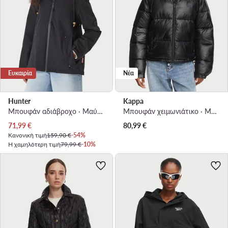
Ευκαιρία
Νέα
Hunter
Kappa
Μπουφάν αδιάβροχο · Μαύρο
Μπουφάν χειμωνιάτικο · Μαύρο
Τρέχουσα τιμή
71,99
€
80,99
€
Κανονική τιμή
159,90 €
-54%
Η χαμηλότερη τιμή
79,99 €
-10%