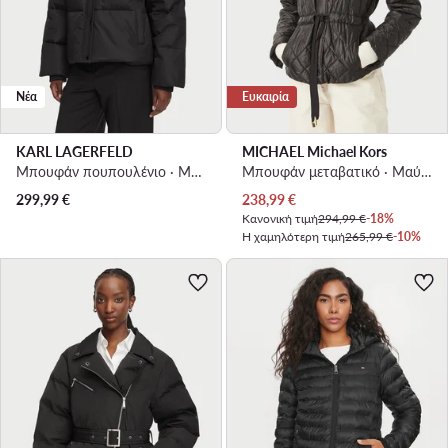
Νέα
Ευκαιρία
KARL LAGERFELD
MICHAEL Michael Kors
Μπουφάν πουπουλένιο · Μαύρο
Μπουφάν μεταβατικό · Μαύρο
Τρέχουσα τιμή
299,99
€
238,99
€
Κανονική τιμή
294,99 €
-18%
Η χαμηλότερη τιμή
265,99 €
-10%