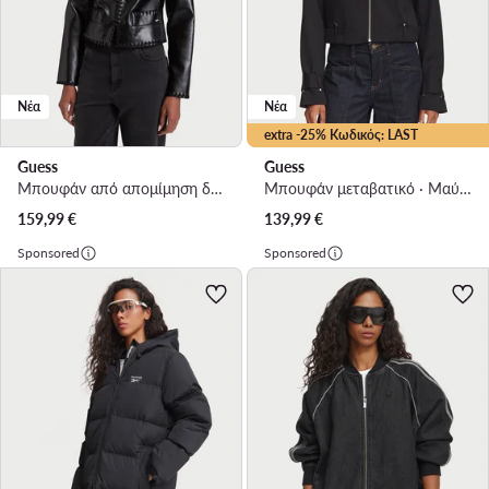
Νέα
Νέα
extra -25% Κωδικός: LAST
Guess
Guess
Μπουφάν από απομίμηση δέρματος · Μαύρο
Μπουφάν μεταβατικό · Μαύρο
159,99
€
139,99
€
Sponsored
Sponsored