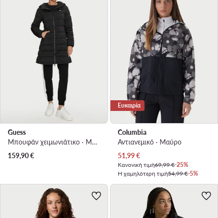
Ευκαιρία
Guess
Columbia
Μπουφάν χειμωνιάτικο · Μαύρο
Αντιανεμικό · Μαύρο
Τρέχουσα τιμή
159,90
€
51,99
€
Κανονική τιμή
69,99 €
-25%
Η χαμηλότερη τιμή
54,99 €
-5%