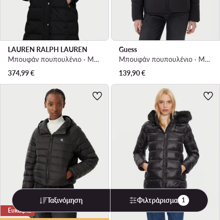
LAUREN RALPH LAUREN
Guess
Μπουφάν πουπουλένιο · Μαύρο
Μπουφάν πουπουλένιο · Μαύρο
374,99
€
139,90
€
Ταξινόμηση
Φιλτράρισμα
1
Ευκαιρία