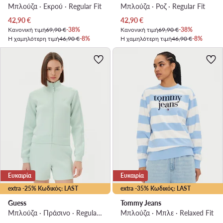
Μπλούζα · Εκρού · Regular Fit
Μπλούζα · Ροζ · Regular Fit
Τρέχουσα τιμή
Τρέχουσα τιμή
42,90
€
42,90
€
Κανονική τιμή
69,90 €
-38%
Κανονική τιμή
69,90 €
-38%
Η χαμηλότερη τιμή
46,90 €
-8%
Η χαμηλότερη τιμή
46,90 €
-8%
Ευκαιρία
Ευκαιρία
extra -25% Κωδικός: LAST
extra -35% Κωδικός: LAST
Guess
Tommy Jeans
Μπλούζα · Πράσινο · Regular Fit
Μπλούζα · Μπλε · Relaxed Fit