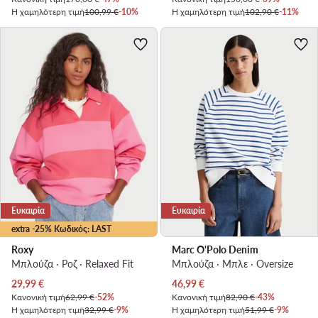
Η χαμηλότερη τιμή
100,99 €
-10%
Η χαμηλότερη τιμή
102,90 €
-11%
Ευκαιρία
Ευκαιρία
extra -25% Κωδικός: LAST
Roxy
Marc O'Polo Denim
Μπλούζα · Ροζ · Relaxed Fit
Μπλούζα · Μπλε · Oversize
Τρέχουσα τιμή
Τρέχουσα τιμή
29,99
€
46,99
€
Κανονική τιμή
62,99 €
-52%
Κανονική τιμή
82,90 €
-43%
Η χαμηλότερη τιμή
32,99 €
-9%
Η χαμηλότερη τιμή
51,99 €
-9%