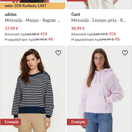
extra -35% Κωδικός: LAST
adidas
Gant
Μπλούζα · Μαύρο · Regular Fit
Μπλούζα · Σκούρο μπλε · Regular Fit
Τρέχουσα τιμή
Τρέχουσα τιμή
37,99
€
90,99
€
Κανονική τιμή
65,00 €
-41%
Κανονική τιμή
139,99 €
-35%
Η χαμηλότερη τιμή
39,90 €
-4%
Η χαμηλότερη τιμή
94,99 €
-4%
Ευκαιρία
Ευκαιρία