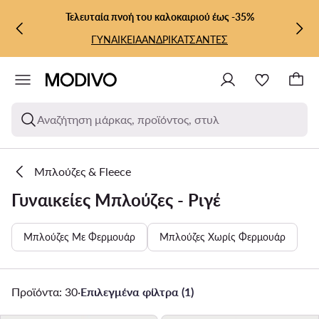
ΜΕΤΆΒΑΣΗ ΣΤΟ ΚΎΡΙΟ ΠΕΡΙΕΧΌΜΕΝΟ
ΜΕΤΆΒΑΣΗ ΣΤΗΝ ΑΝΑΖΉΤΗΣΗ
Τελευταία πνοή του καλοκαιριού έως -35%
ΓΥΝΑΙΚΕΙΑ
ΑΝΔΡΙΚΑ
ΤΣΑΝΤΕΣ
Αναζήτηση μάρκας, προϊόντος, στυλ
Μπλούζες & Fleece
Γυναικείες Μπλούζες - Ριγέ
Μπλούζες Με Φερμουάρ
Μπλούζες Χωρίς Φερμουάρ
Προϊόντα: 30
·
Επιλεγμένα φίλτρα (1)