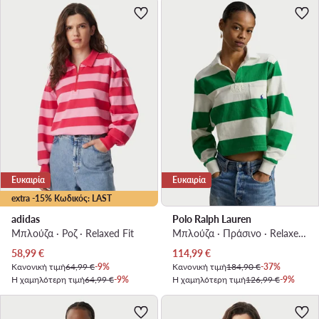
Ευκαιρία
Ευκαιρία
extra -15% Κωδικός: LAST
adidas
Polo Ralph Lauren
Μπλούζα · Ροζ · Relaxed Fit
Μπλούζα · Πράσινο · Relaxed Fit
Τρέχουσα τιμή
Τρέχουσα τιμή
58,99
€
114,99
€
Κανονική τιμή
64,99 €
-9%
Κανονική τιμή
184,90 €
-37%
Η χαμηλότερη τιμή
64,99 €
-9%
Η χαμηλότερη τιμή
126,99 €
-9%