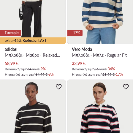
Ευκαιρία
-17%
extra -15% Κωδικός: LAST
adidas
Vero Moda
Μπλούζα · Μαύρο · Relaxed Fit
Μπλούζα · Μπλε · Regular Fit
Τρέχουσα τιμή
Τρέχουσα τιμή
58,99
€
23,99
€
Κανονική τιμή
64,99 €
-9%
Κανονική τιμή
36,90 €
-34%
Η χαμηλότερη τιμή
64,99 €
-9%
Η χαμηλότερη τιμή
28,99 €
-17%