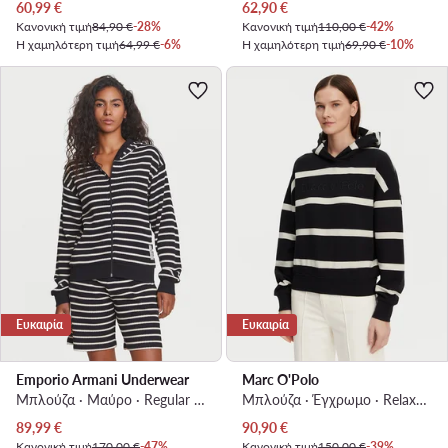
Τρέχουσα τιμή
Τρέχουσα τιμή
60,99
€
62,90
€
Κανονική τιμή
84,90 €
-28%
Κανονική τιμή
110,00 €
-42%
Η χαμηλότερη τιμή
64,99 €
-6%
Η χαμηλότερη τιμή
69,90 €
-10%
Ευκαιρία
Ευκαιρία
Emporio Armani Underwear
Marc O'Polo
Μπλούζα · Μαύρο · Regular Fit
Μπλούζα · Έγχρωμο · Relaxed Fit
Τρέχουσα τιμή
Τρέχουσα τιμή
89,99
€
90,90
€
Κανονική τιμή
170,00 €
-47%
Κανονική τιμή
150,00 €
-39%