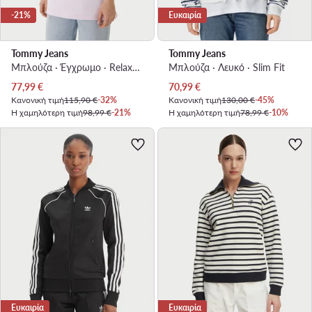
-21%
Ευκαιρία
Tommy Jeans
Tommy Jeans
Μπλούζα · Έγχρωμο · Relaxed Fit
Μπλούζα · Λευκό · Slim Fit
Τρέχουσα τιμή
Τρέχουσα τιμή
77,99
€
70,99
€
Κανονική τιμή
115,90 €
-32%
Κανονική τιμή
130,00 €
-45%
Η χαμηλότερη τιμή
98,99 €
-21%
Η χαμηλότερη τιμή
78,99 €
-10%
Ευκαιρία
Ευκαιρία