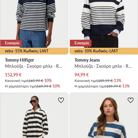
Ευκαιρία
Ευκαιρία
extra -15% Κωδικός: LAST
extra -10% Κωδικός: LAST
Tommy Hilfiger
Tommy Jeans
Μπλούζα · Σκούρο μπλε · Regular Fit
Μπλούζα · Σκούρο μπλε · Regular Fit
Τρέχουσα τιμή
Τρέχουσα τιμή
152,99
€
94,99
€
Κανονική τιμή
169,99 €
-10%
Κανονική τιμή
109,99 €
-13%
Η χαμηλότερη τιμή
169,99 €
-10%
Η χαμηλότερη τιμή
109,99 €
-13%