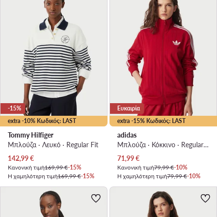
-15%
Ευκαιρία
extra -10% Κωδικός: LAST
extra -15% Κωδικός: LAST
Tommy Hilfiger
adidas
Μπλούζα · Λευκό · Regular Fit
Μπλούζα · Κόκκινο · Regular Fit
Τρέχουσα τιμή
Τρέχουσα τιμή
142,99
€
71,99
€
Κανονική τιμή
169,99 €
-15%
Κανονική τιμή
79,99 €
-10%
Η χαμηλότερη τιμή
169,99 €
-15%
Η χαμηλότερη τιμή
79,99 €
-10%