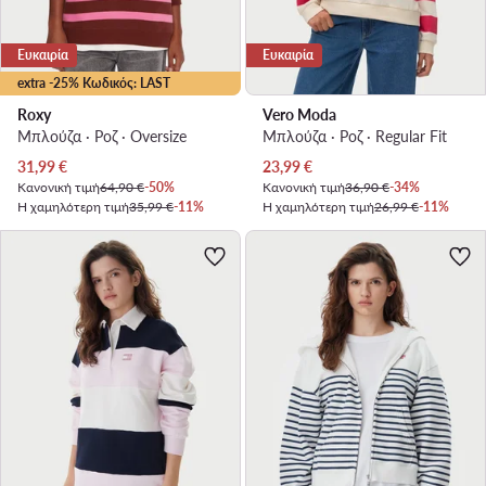
Ευκαιρία
Ευκαιρία
extra -25% Κωδικός: LAST
Roxy
Vero Moda
Μπλούζα · Ροζ · Oversize
Μπλούζα · Ροζ · Regular Fit
Τρέχουσα τιμή
Τρέχουσα τιμή
31,99
€
23,99
€
Κανονική τιμή
64,90 €
-50%
Κανονική τιμή
36,90 €
-34%
Η χαμηλότερη τιμή
35,99 €
-11%
Η χαμηλότερη τιμή
26,99 €
-11%