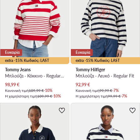
Ευκαιρία
Ευκαιρία
extra -15% Κωδικός: LAST
extra -15% Κωδικός: LAST
Tommy Jeans
Tommy Hilfiger
Μπλούζα · Κόκκινο · Regular Fit
Μπλούζα · Λευκό · Regular Fit
Τρέχουσα τιμή
Τρέχουσα τιμή
98,99
€
92,99
€
Κανονική τιμή
109,99 €
-10%
Κανονική τιμή
99,99 €
-7%
Η χαμηλότερη τιμή
109,99 €
-10%
Η χαμηλότερη τιμή
99,99 €
-7%