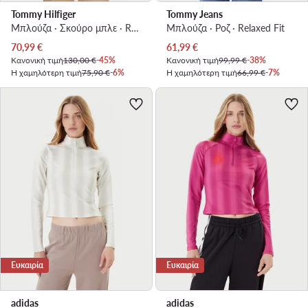
Tommy Hilfiger
Tommy Jeans
Μπλούζα · Σκούρο μπλε · Relaxed Fit
Μπλούζα · Ροζ · Relaxed Fit
Τρέχουσα τιμή
Τρέχουσα τιμή
70,99
€
61,99
€
Κανονική τιμή
130,00 €
-45%
Κανονική τιμή
99,99 €
-38%
Η χαμηλότερη τιμή
75,90 €
-6%
Η χαμηλότερη τιμή
66,99 €
-7%
Ευκαιρία
Ευκαιρία
adidas
adidas