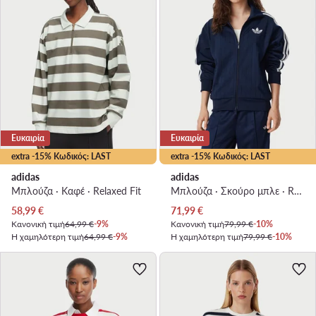
Ευκαιρία
Ευκαιρία
extra -15% Κωδικός: LAST
extra -15% Κωδικός: LAST
adidas
adidas
Μπλούζα · Καφέ · Relaxed Fit
Μπλούζα · Σκούρο μπλε · Relaxed Fit
Τρέχουσα τιμή
Τρέχουσα τιμή
58,99
€
71,99
€
Κανονική τιμή
64,99 €
-9%
Κανονική τιμή
79,99 €
-10%
Η χαμηλότερη τιμή
64,99 €
-9%
Η χαμηλότερη τιμή
79,99 €
-10%