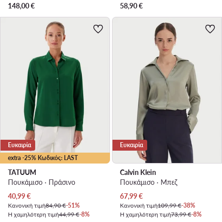
148,00
€
58,90
€
Ευκαιρία
Ευκαιρία
extra -25% Κωδικός: LAST
TATUUM
Calvin Klein
Πουκάμισο · Πράσινο
Πουκάμισο · Μπεζ
Τρέχουσα τιμή
Τρέχουσα τιμή
40,99
€
67,99
€
Κανονική τιμή
84,90 €
-51%
Κανονική τιμή
109,99 €
-38%
Η χαμηλότερη τιμή
44,99 €
-8%
Η χαμηλότερη τιμή
73,99 €
-8%