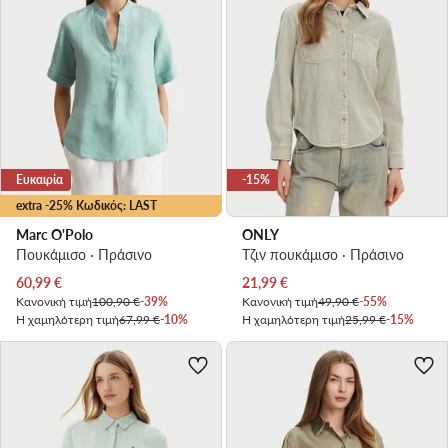
Ευκαιρία
-15%
extra -25% Κωδικός: LAST
Marc O'Polo
ONLY
Πουκάμισο · Πράσινο
Τζιν πουκάμισο · Πράσινο
Τρέχουσα τιμή
Τρέχουσα τιμή
60,99
€
21,99
€
Κανονική τιμή
100,90 €
-39%
Κανονική τιμή
49,90 €
-55%
Η χαμηλότερη τιμή
67,99 €
-10%
Η χαμηλότερη τιμή
25,99 €
-15%