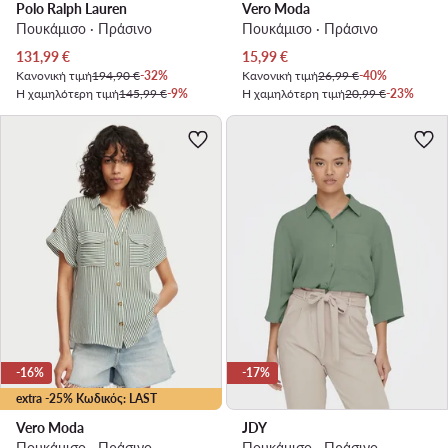
Polo Ralph Lauren
Vero Moda
Πουκάμισο · Πράσινο
Πουκάμισο · Πράσινο
Τρέχουσα τιμή
Τρέχουσα τιμή
131,99
€
15,99
€
Κανονική τιμή
194,90 €
-32%
Κανονική τιμή
26,99 €
-40%
Η χαμηλότερη τιμή
145,99 €
-9%
Η χαμηλότερη τιμή
20,99 €
-23%
-16%
-17%
extra -25% Κωδικός: LAST
Vero Moda
JDY
Πουκάμισο · Πράσινο
Πουκάμισο · Πράσινο