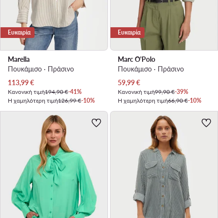
Ευκαιρία
Ευκαιρία
Marella
Marc O'Polo
Πουκάμισο · Πράσινο
Πουκάμισο · Πράσινο
Τρέχουσα τιμή
Τρέχουσα τιμή
113,99
€
59,99
€
Κανονική τιμή
194,90 €
-41%
Κανονική τιμή
99,90 €
-39%
Η χαμηλότερη τιμή
126,99 €
-10%
Η χαμηλότερη τιμή
66,90 €
-10%