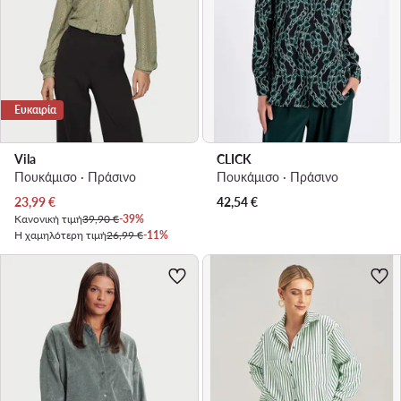
Ευκαιρία
Vila
CLICK
Πουκάμισο · Πράσινο
Πουκάμισο · Πράσινο
Τρέχουσα τιμή
23,99
€
42,54
€
Κανονική τιμή
39,90 €
-39%
Η χαμηλότερη τιμή
26,99 €
-11%