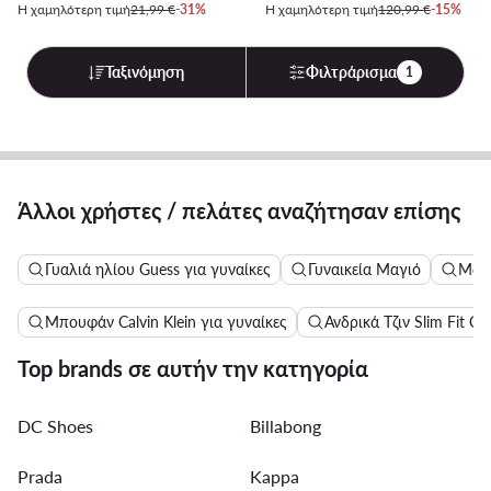
Η χαμηλότερη τιμή
21,99 €
-31%
Η χαμηλότερη τιμή
120,99 €
-15%
Ταξινόμηση
Φιλτράρισμα
1
Άλλοι χρήστες / πελάτες αναζήτησαν επίσης
Γυαλιά ηλίου Guess για γυναίκες
Γυναικεία Μαγιό
Μακ
Μπουφάν Calvin Klein για γυναίκες
Ανδρικά Τζιν Slim Fit Cal
Top brands σε αυτήν την κατηγορία
DC Shoes
Billabong
Prada
Kappa