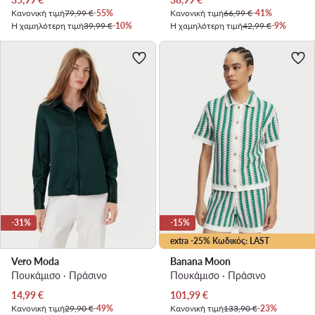
Κανονική τιμή
79,99 €
-55%
Κανονική τιμή
66,99 €
-41%
Η χαμηλότερη τιμή
39,99 €
-10%
Η χαμηλότερη τιμή
42,99 €
-9%
-31%
-15%
extra -25% Κωδικός: LAST
Vero Moda
Banana Moon
Πουκάμισο · Πράσινο
Πουκάμισο · Πράσινο
Τρέχουσα τιμή
Τρέχουσα τιμή
14,99
€
101,99
€
Κανονική τιμή
29,90 €
-49%
Κανονική τιμή
133,90 €
-23%