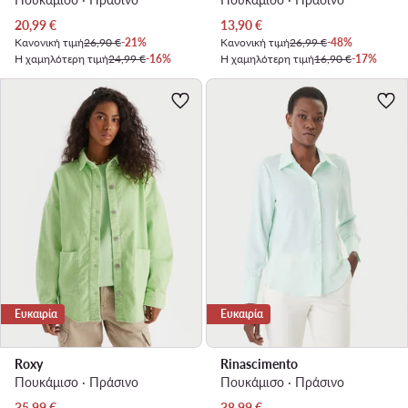
Τρέχουσα τιμή
Τρέχουσα τιμή
20,99
€
13,90
€
Κανονική τιμή
26,90 €
-21%
Κανονική τιμή
26,99 €
-48%
Η χαμηλότερη τιμή
24,99 €
-16%
Η χαμηλότερη τιμή
16,90 €
-17%
Ευκαιρία
Ευκαιρία
Roxy
Rinascimento
Πουκάμισο · Πράσινο
Πουκάμισο · Πράσινο
Τρέχουσα τιμή
Τρέχουσα τιμή
35,99
€
38,99
€