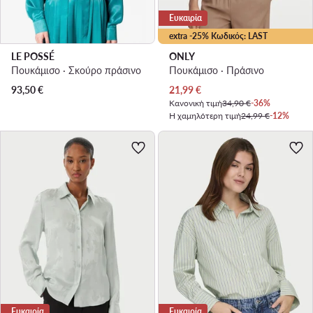
Ευκαιρία
extra -25% Κωδικός: LAST
LE POSSÉ
ONLY
Πουκάμισο · Σκούρο πράσινο
Πουκάμισο · Πράσινο
Τρέχουσα τιμή
93,50
€
21,99
€
Κανονική τιμή
34,90 €
-36%
Η χαμηλότερη τιμή
24,99 €
-12%
Ευκαιρία
Ευκαιρία