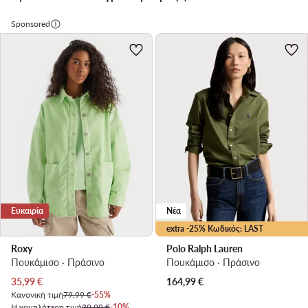
Sponsored
Ευκαιρία
Νέα
extra -25% Κωδικός: LAST
Roxy
Polo Ralph Lauren
Πουκάμισο · Πράσινο
Πουκάμισο · Πράσινο
Τρέχουσα τιμή
35,99
€
164,99
€
Κανονική τιμή
79,99 €
-55%
Η χαμηλότερη τιμή
39,99 €
-10%