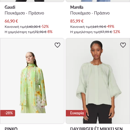
Gaudi
Marella
Πουκάμισο · Πράσινο
Πουκάμισο · Πράσινο
Τρέχουσα τιμή
Τρέχουσα τιμή
66,90
€
85,99
€
Κανονική τιμή
140,00 €
-52%
Κανονική τιμή
169,90 €
-49%
Η χαμηλότερη τιμή
72,90 €
-8%
Η χαμηλότερη τιμή
97,99 €
-12%
-28%
Ευκαιρία
PINKO
DAY BIRGER ÉT MIKKELSEN