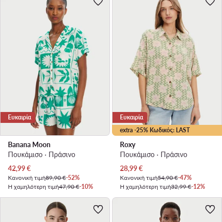
Ευκαιρία
Ευκαιρία
extra -25% Κωδικός: LAST
Banana Moon
Roxy
Πουκάμισο · Πράσινο
Πουκάμισο · Πράσινο
Τρέχουσα τιμή
Τρέχουσα τιμή
42,99
€
28,99
€
Κανονική τιμή
89,90 €
-52%
Κανονική τιμή
54,90 €
-47%
Η χαμηλότερη τιμή
47,90 €
-10%
Η χαμηλότερη τιμή
32,99 €
-12%