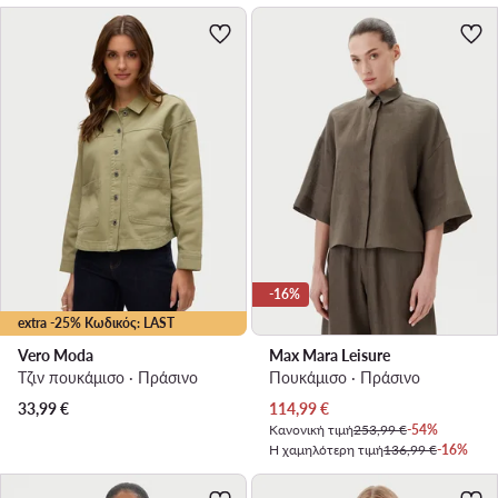
-16%
extra -25% Κωδικός: LAST
Vero Moda
Max Mara Leisure
Τζιν πουκάμισο · Πράσινο
Πουκάμισο · Πράσινο
Τρέχουσα τιμή
33,99
€
114,99
€
Κανονική τιμή
253,99 €
-54%
Η χαμηλότερη τιμή
136,99 €
-16%