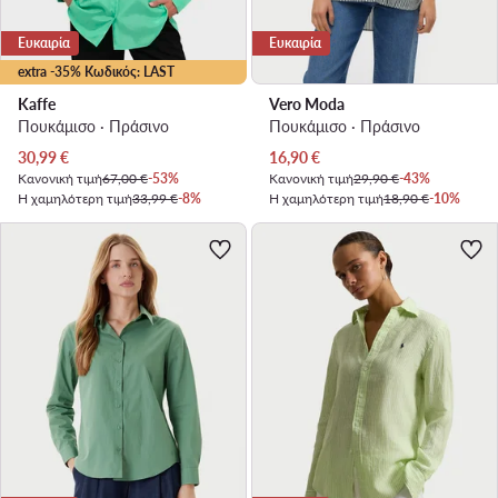
Ευκαιρία
Ευκαιρία
extra -35% Κωδικός: LAST
Kaffe
Vero Moda
Πουκάμισο · Πράσινο
Πουκάμισο · Πράσινο
Τρέχουσα τιμή
Τρέχουσα τιμή
30,99
€
16,90
€
Κανονική τιμή
67,00 €
-53%
Κανονική τιμή
29,90 €
-43%
Η χαμηλότερη τιμή
33,99 €
-8%
Η χαμηλότερη τιμή
18,90 €
-10%