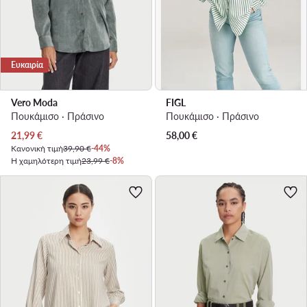
Ευκαιρία
Vero Moda
FIGL
Πουκάμισο · Πράσινο
Πουκάμισο · Πράσινο
Τρέχουσα τιμή
21,99
€
58,00
€
Κανονική τιμή
39,90 €
-44%
Η χαμηλότερη τιμή
23,99 €
-8%