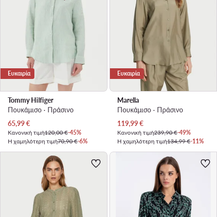
Ευκαιρία
Ευκαιρία
Tommy Hilfiger
Marella
Πουκάμισο · Πράσινο
Πουκάμισο · Πράσινο
Τρέχουσα τιμή
Τρέχουσα τιμή
65,99
€
119,99
€
Κανονική τιμή
120,00 €
-45%
Κανονική τιμή
239,90 €
-49%
Η χαμηλότερη τιμή
70,90 €
-6%
Η χαμηλότερη τιμή
134,99 €
-11%