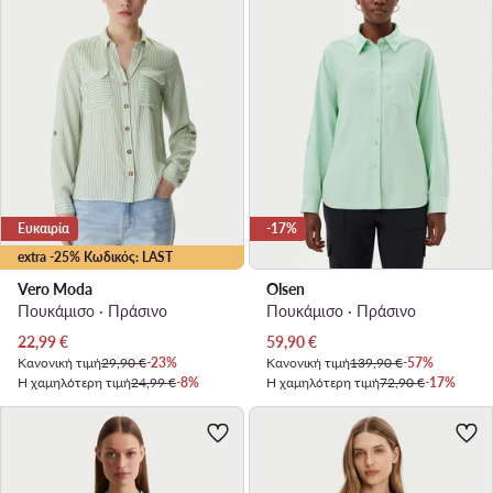
Ευκαιρία
-17%
extra -25% Κωδικός: LAST
Vero Moda
Olsen
Πουκάμισο · Πράσινο
Πουκάμισο · Πράσινο
Τρέχουσα τιμή
Τρέχουσα τιμή
22,99
€
59,90
€
Κανονική τιμή
29,90 €
-23%
Κανονική τιμή
139,90 €
-57%
Η χαμηλότερη τιμή
24,99 €
-8%
Η χαμηλότερη τιμή
72,90 €
-17%