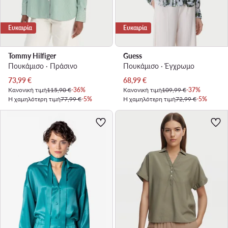
Ευκαιρία
Ευκαιρία
Tommy Hilfiger
Guess
Πουκάμισο · Πράσινο
Πουκάμισο · Έγχρωμο
Τρέχουσα τιμή
Τρέχουσα τιμή
73,99
€
68,99
€
Κανονική τιμή
115,90 €
-36%
Κανονική τιμή
109,99 €
-37%
Η χαμηλότερη τιμή
77,99 €
-5%
Η χαμηλότερη τιμή
72,99 €
-5%