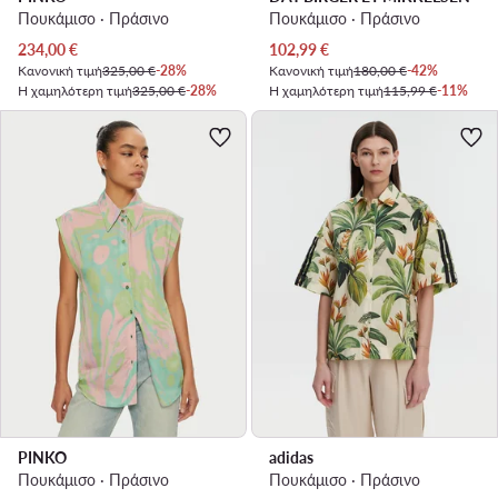
Πουκάμισο · Πράσινο
Πουκάμισο · Πράσινο
Τρέχουσα τιμή
Τρέχουσα τιμή
234,00
€
102,99
€
Κανονική τιμή
325,00 €
-28%
Κανονική τιμή
180,00 €
-42%
Η χαμηλότερη τιμή
325,00 €
-28%
Η χαμηλότερη τιμή
115,99 €
-11%
PINKO
adidas
Πουκάμισο · Πράσινο
Πουκάμισο · Πράσινο