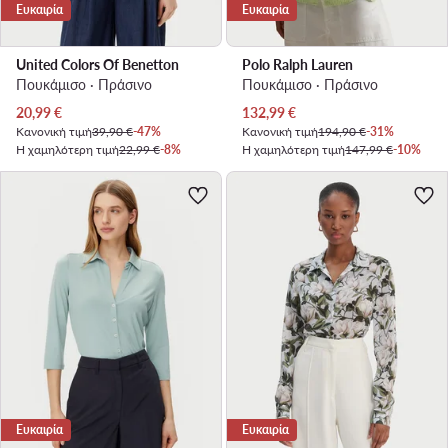
Ευκαιρία
Ευκαιρία
United Colors Of Benetton
Polo Ralph Lauren
Πουκάμισο · Πράσινο
Πουκάμισο · Πράσινο
Τρέχουσα τιμή
Τρέχουσα τιμή
20,99
€
132,99
€
Κανονική τιμή
39,90 €
-47%
Κανονική τιμή
194,90 €
-31%
Η χαμηλότερη τιμή
22,99 €
-8%
Η χαμηλότερη τιμή
147,99 €
-10%
Ευκαιρία
Ευκαιρία