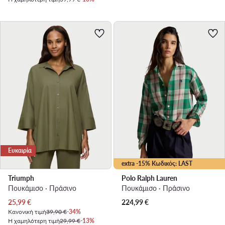
Ευκαιρία
extra -15% Κωδικός: LAST
Triumph
Polo Ralph Lauren
Πουκάμισο · Πράσινο
Πουκάμισο · Πράσινο
Τρέχουσα τιμή
25,99
€
224,99
€
Κανονική τιμή
39,90 €
-34%
Η χαμηλότερη τιμή
29,99 €
-13%