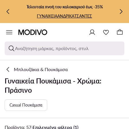
ΜΕΤΆΒΑΣΗ ΣΤΟ ΚΎΡΙΟ ΠΕΡΙΕΧΌΜΕΝΟ
ΜΕΤΆΒΑΣΗ ΣΤΗΝ ΑΝΑΖΉΤΗΣΗ
Τελευταία πνοή του καλοκαιριού έως -35%
ΓΥΝΑΙΚΕΙΑ
ΑΝΔΡΙΚΑ
ΤΣΑΝΤΕΣ
Αναζήτηση μάρκας, προϊόντος, στυλ
Μπλουζάκια & Πουκάμισα
Γυναικεία Πουκάμισα - Χρώμα:
Πράσινο
Casual Πουκάμισα
Προϊόντα: 57
·
Επιλεγμένα φίλτρα (1)