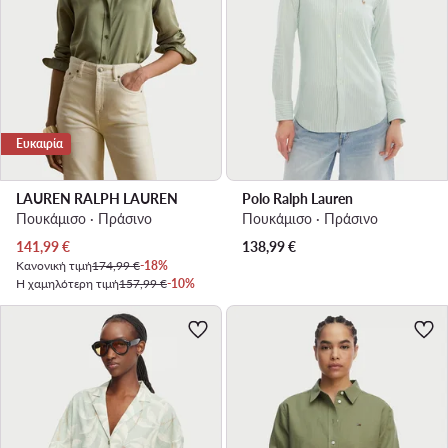
Ευκαιρία
LAUREN RALPH LAUREN
Polo Ralph Lauren
Πουκάμισο · Πράσινο
Πουκάμισο · Πράσινο
Τρέχουσα τιμή
141,99
€
138,99
€
Κανονική τιμή
174,99 €
-18%
Η χαμηλότερη τιμή
157,99 €
-10%