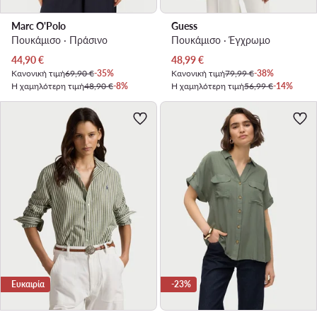
Marc O'Polo
Guess
Πουκάμισο · Πράσινο
Πουκάμισο · Έγχρωμο
Τρέχουσα τιμή
Τρέχουσα τιμή
44,90
€
48,99
€
Κανονική τιμή
69,90 €
-35%
Κανονική τιμή
79,99 €
-38%
Η χαμηλότερη τιμή
48,90 €
-8%
Η χαμηλότερη τιμή
56,99 €
-14%
Ευκαιρία
-23%