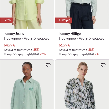
-26%
Ευκαιρία
Tommy Jeans
Tommy Hilfiger
Πουκάμισο · Ανοιχτό πράσινο
Πουκάμισο · Ανοιχτό πράσινο
Τρέχουσα τιμή
Τρέχουσα τιμή
64,99
€
61,99
€
Κανονική τιμή
99,99 €
-35%
Κανονική τιμή
99,99 €
-38%
Η χαμηλότερη τιμή
88,99 €
-26%
Η χαμηλότερη τιμή
66,99 €
-7%