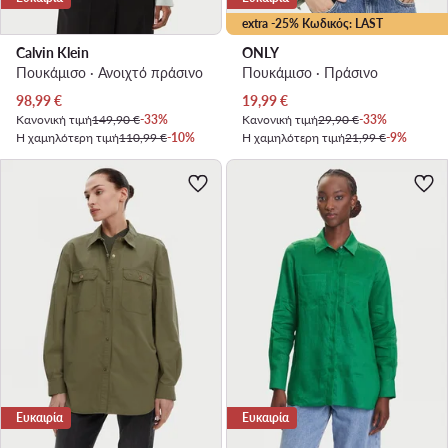
extra -25% Κωδικός: LAST
Calvin Klein
ONLY
Πουκάμισο · Ανοιχτό πράσινο
Πουκάμισο · Πράσινο
Τρέχουσα τιμή
Τρέχουσα τιμή
98,99
€
19,99
€
Κανονική τιμή
149,90 €
-33%
Κανονική τιμή
29,90 €
-33%
Η χαμηλότερη τιμή
110,99 €
-10%
Η χαμηλότερη τιμή
21,99 €
-9%
Ευκαιρία
Ευκαιρία