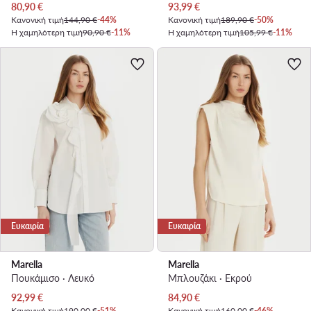
Τρέχουσα τιμή
Τρέχουσα τιμή
80,90
€
93,99
€
Κανονική τιμή
144,90 €
-44%
Κανονική τιμή
189,90 €
-50%
Η χαμηλότερη τιμή
90,90 €
-11%
Η χαμηλότερη τιμή
105,99 €
-11%
Ευκαιρία
Ευκαιρία
Marella
Marella
Πουκάμισο · Λευκό
Μπλουζάκι · Εκρού
Τρέχουσα τιμή
Τρέχουσα τιμή
92,99
€
84,90
€
Κανονική τιμή
190,00 €
-51%
Κανονική τιμή
160,00 €
-46%