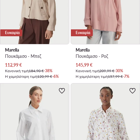
Ευκαιρία
Ευκαιρία
Marella
Marella
Πουκάμισο · Μπεζ
Πουκάμισο · Ροζ
Τρέχουσα τιμή
Τρέχουσα τιμή
112,99
€
145,99
€
Κανονική τιμή
184,90 €
-38%
Κανονική τιμή
209,99 €
-30%
Η χαμηλότερη τιμή
120,99 €
-6%
Η χαμηλότερη τιμή
157,99 €
-7%