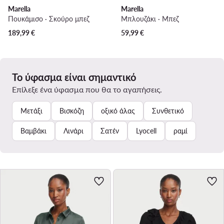
Marella
Marella
Πουκάμισο · Σκούρο μπεζ
Μπλουζάκι · Μπεζ
189,99
€
59,99
€
Το ύφασμα είναι σημαντικό
Επίλεξε ένα ύφασμα που θα το αγαπήσεις.
Μετάξι
Βισκόζη
οξικό άλας
Συνθετικό
Βαμβάκι
Λινάρι
Σατέν
Lyocell
ραμί