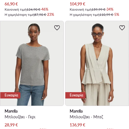
Τρέχουσα τιμή
Τρέχουσα τιμή
66,90
€
104,99
€
Κανονική τιμή
124,90 €
-46%
Κανονική τιμή
159,99 €
-34%
Η χαμηλότερη τιμή
87,90 €
-23%
Η χαμηλότερη τιμή
110,99 €
-5%
Ευκαιρία
Ευκαιρία
Marella
Marella
Μπλουζάκι · Γκρι
Μπλουζάκι · Μπεζ
Τρέχουσα τιμή
Τρέχουσα τιμή
28,99
€
136,99
€