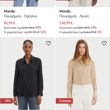
Marella
Marella
Πουκάμισο · Πράσινο
Πουκάμισο · Λευκό
Τρέχουσα τιμή
Τρέχουσα τιμή
85,99
€
136,99
€
Κανονική τιμή
169,90 €
-49%
Κανονική τιμή
209,90 €
-34%
Η χαμηλότερη τιμή
97,99 €
-12%
Η χαμηλότερη τιμή
144,99 €
-5%
-34%
Ευκαιρία