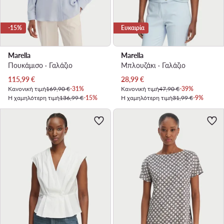
-15%
Ευκαιρία
Marella
Marella
Πουκάμισο · Γαλάζιο
Μπλουζάκι · Γαλάζιο
Τρέχουσα τιμή
Τρέχουσα τιμή
115,99
€
28,99
€
Κανονική τιμή
169,90 €
-31%
Κανονική τιμή
47,90 €
-39%
Η χαμηλότερη τιμή
136,99 €
-15%
Η χαμηλότερη τιμή
31,99 €
-9%