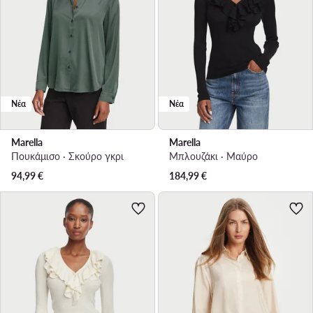
Νέα
Νέα
Marella
Marella
Πουκάμισο · Σκούρο γκρι
Μπλουζάκι · Μαύρο
94,99
€
184,99
€