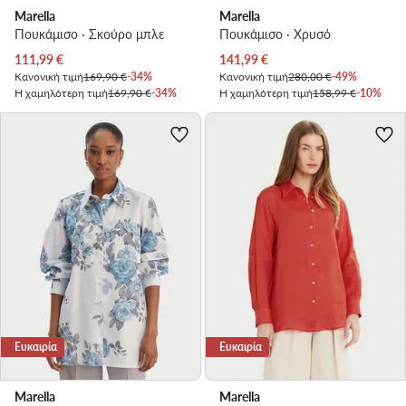
Marella
Marella
Πουκάμισο · Σκούρο μπλε
Πουκάμισο · Χρυσό
Τρέχουσα τιμή
Τρέχουσα τιμή
111,99
€
141,99
€
Κανονική τιμή
169,90 €
-34%
Κανονική τιμή
280,00 €
-49%
Η χαμηλότερη τιμή
169,90 €
-34%
Η χαμηλότερη τιμή
158,99 €
-10%
Ευκαιρία
Ευκαιρία
Marella
Marella