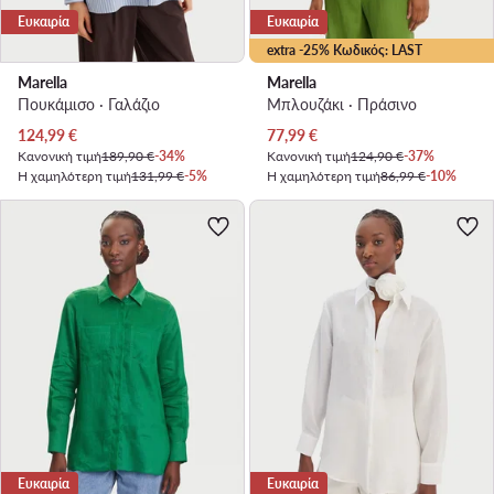
Ευκαιρία
Ευκαιρία
extra -25% Κωδικός: LAST
Marella
Marella
Πουκάμισο · Γαλάζιο
Μπλουζάκι · Πράσινο
Τρέχουσα τιμή
Τρέχουσα τιμή
124,99
€
77,99
€
Κανονική τιμή
189,90 €
-34%
Κανονική τιμή
124,90 €
-37%
Η χαμηλότερη τιμή
131,99 €
-5%
Η χαμηλότερη τιμή
86,99 €
-10%
Ευκαιρία
Ευκαιρία