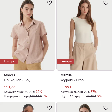
Ευκαιρία
Ευκαιρία
Marella
Marella
Πουκάμισο · Ροζ
κορμάκι · Εκρού
Τρέχουσα τιμή
Τρέχουσα τιμή
113,99
€
55,99
€
Κανονική τιμή
169,90 €
-32%
Κανονική τιμή
88,99 €
-37%
Η χαμηλότερη τιμή
119,99 €
-5%
Η χαμηλότερη τιμή
61,99 €
-9%