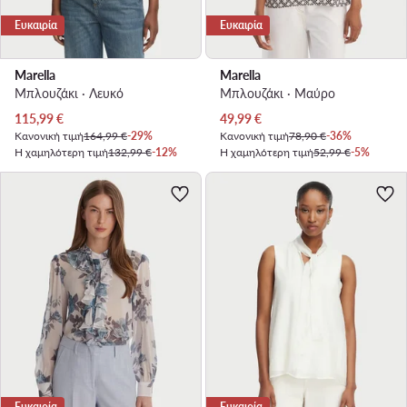
Ευκαιρία
Ευκαιρία
Marella
Marella
Μπλουζάκι · Λευκό
Μπλουζάκι · Μαύρο
Τρέχουσα τιμή
Τρέχουσα τιμή
115,99
€
49,99
€
Κανονική τιμή
164,99 €
-29%
Κανονική τιμή
78,90 €
-36%
Η χαμηλότερη τιμή
132,99 €
-12%
Η χαμηλότερη τιμή
52,99 €
-5%
Ευκαιρία
Ευκαιρία