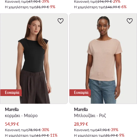
Κανονική τιμή
47,90 €
-39%
Κανονική τιμή
194,99 €
-29%
Η χαμηλότερη τιμή
31,99 €
-9%
Η χαμηλότερη τιμή
146,99 €
-6%
Ευκαιρία
Ευκαιρία
Marella
Marella
κορμάκι · Μαύρο
Μπλουζάκι · Ροζ
Τρέχουσα τιμή
Τρέχουσα τιμή
54,99
€
28,99
€
Κανονική τιμή
78,90 €
-30%
Κανονική τιμή
47,90 €
-39%
Η χαμηλότερη τιμή
61,99 €
-11%
Η χαμηλότερη τιμή
31,99 €
-9%