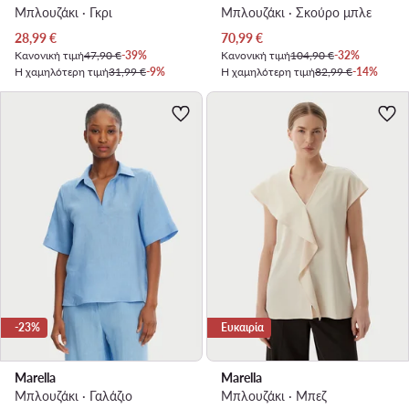
Μπλουζάκι · Γκρι
Μπλουζάκι · Σκούρο μπλε
Τρέχουσα τιμή
Τρέχουσα τιμή
28,99
€
70,99
€
Κανονική τιμή
47,90 €
-39%
Κανονική τιμή
104,90 €
-32%
Η χαμηλότερη τιμή
31,99 €
-9%
Η χαμηλότερη τιμή
82,99 €
-14%
-23%
Ευκαιρία
Marella
Marella
Μπλουζάκι · Γαλάζιο
Μπλουζάκι · Μπεζ