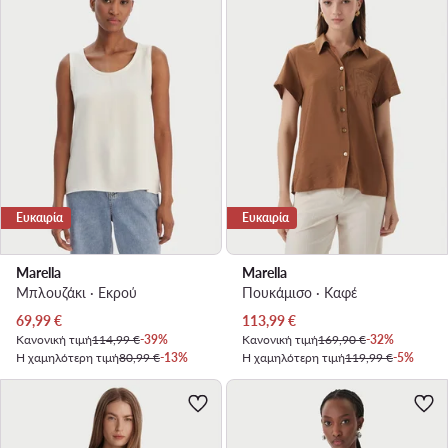
Ευκαιρία
Ευκαιρία
Marella
Marella
Μπλουζάκι · Εκρού
Πουκάμισο · Καφέ
Τρέχουσα τιμή
Τρέχουσα τιμή
69,99
€
113,99
€
Κανονική τιμή
114,99 €
-39%
Κανονική τιμή
169,90 €
-32%
Η χαμηλότερη τιμή
80,99 €
-13%
Η χαμηλότερη τιμή
119,99 €
-5%