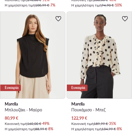
Η χαμηλότερη τιμή
100,99 €
-7%
Η χαμηλότερη τιμή
94,90 €
-10%
Ευκαιρία
Ευκαιρία
Marella
Marella
Μπλουζάκι · Μαύρο
Πουκάμισο · Μπεζ
Τρέχουσα τιμή
Τρέχουσα τιμή
80,99
€
122,99
€
Κανονική τιμή
160,00 €
-49%
Κανονική τιμή
189,99 €
-35%
Η χαμηλότερη τιμή
88,99 €
-8%
Η χαμηλότερη τιμή
134,99 €
-8%