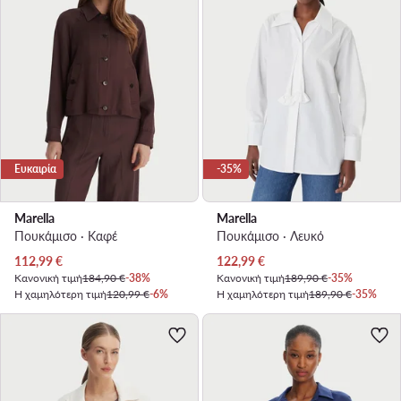
Ευκαιρία
-35%
Marella
Marella
Πουκάμισο · Καφέ
Πουκάμισο · Λευκό
Τρέχουσα τιμή
Τρέχουσα τιμή
112,99
€
122,99
€
Κανονική τιμή
184,90 €
-38%
Κανονική τιμή
189,90 €
-35%
Η χαμηλότερη τιμή
120,99 €
-6%
Η χαμηλότερη τιμή
189,90 €
-35%