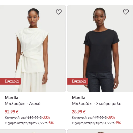
Ευκαιρία
Ευκαιρία
Marella
Marella
Μπλουζάκι · Λευκό
Μπλουζάκι · Σκούρο μπλε
Τρέχουσα τιμή
Τρέχουσα τιμή
92,99
€
28,99
€
Κανονική τιμή
139,99 €
-33%
Κανονική τιμή
47,90 €
-39%
Η χαμηλότερη τιμή
97,99 €
-5%
Η χαμηλότερη τιμή
31,99 €
-9%