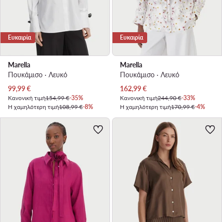
Ευκαιρία
Ευκαιρία
Marella
Marella
Πουκάμισο · Λευκό
Πουκάμισο · Λευκό
Τρέχουσα τιμή
Τρέχουσα τιμή
99,99
€
162,99
€
Κανονική τιμή
154,99 €
-35%
Κανονική τιμή
244,90 €
-33%
Η χαμηλότερη τιμή
108,99 €
-8%
Η χαμηλότερη τιμή
170,99 €
-4%