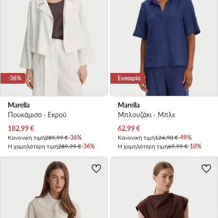
-36%
Ευκαιρία
Marella
Marella
Πουκάμισο · Εκρού
Μπλουζάκι · Μπλε
Τρέχουσα τιμή
Τρέχουσα τιμή
182,99
€
62,99
€
Κανονική τιμή
289,99 €
-36%
Κανονική τιμή
124,90 €
-49%
Η χαμηλότερη τιμή
289,99 €
-36%
Η χαμηλότερη τιμή
69,99 €
-10%