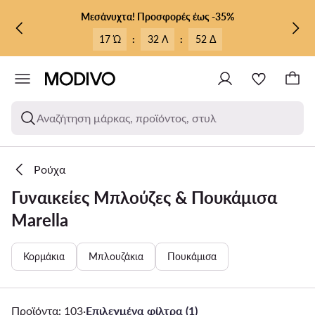
ΜΕΤΆΒΑΣΗ ΣΤΟ ΚΎΡΙΟ ΠΕΡΙΕΧΌΜΕΝΟ
ΜΕΤΆΒΑΣΗ ΣΤΗΝ ΑΝΑΖΉΤΗΣΗ
Μεσάνυχτα! Προσφορές έως -35%
17 Ώ
:
32 Λ
:
50 Δ
Αναζήτηση μάρκας, προϊόντος, στυλ
Ρούχα
Γυναικείες Μπλούζες & Πουκάμισα
Marella
Κορμάκια
Μπλουζάκια
Πουκάμισα
Προϊόντα: 103
·
Επιλεγμένα φίλτρα (1)