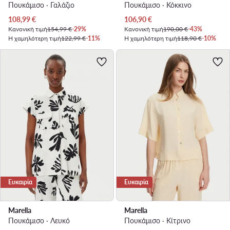
Πουκάμισο · Γαλάζιο
Πουκάμισο · Κόκκινο
Τρέχουσα τιμή
Τρέχουσα τιμή
108,99
€
106,90
€
Κανονική τιμή
154,99 €
-29%
Κανονική τιμή
190,00 €
-43%
Η χαμηλότερη τιμή
122,99 €
-11%
Η χαμηλότερη τιμή
118,90 €
-10%
Ευκαιρία
Ευκαιρία
Marella
Marella
Πουκάμισο · Λευκό
Πουκάμισο · Κίτρινο