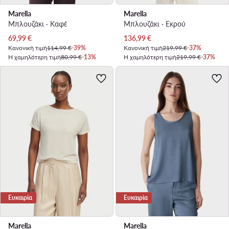
Marella
Marella
Μπλουζάκι · Καφέ
Μπλουζάκι · Εκρού
Τρέχουσα τιμή
Τρέχουσα τιμή
69,99
€
136,99
€
Κανονική τιμή
114,99 €
-39%
Κανονική τιμή
219,99 €
-37%
Η χαμηλότερη τιμή
80,99 €
-13%
Η χαμηλότερη τιμή
219,99 €
-37%
Ευκαιρία
Ευκαιρία
Marella
Marella