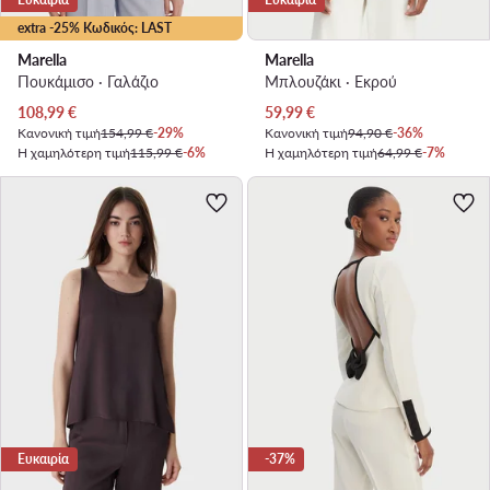
extra -25% Κωδικός: LAST
Marella
Marella
Πουκάμισο · Γαλάζιο
Μπλουζάκι · Εκρού
Τρέχουσα τιμή
Τρέχουσα τιμή
108,99
€
59,99
€
Κανονική τιμή
154,99 €
-29%
Κανονική τιμή
94,90 €
-36%
Η χαμηλότερη τιμή
115,99 €
-6%
Η χαμηλότερη τιμή
64,99 €
-7%
Ευκαιρία
-37%