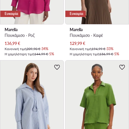
Ευκαιρία
Ευκαιρία
Marella
Marella
Πουκάμισο · Ροζ
Πουκάμισο · Καφέ
Τρέχουσα τιμή
Τρέχουσα τιμή
136,99
€
129,99
€
Κανονική τιμή
209,90 €
-34%
Κανονική τιμή
194,99 €
-33%
Η χαμηλότερη τιμή
144,99 €
-5%
Η χαμηλότερη τιμή
136,99 €
-5%