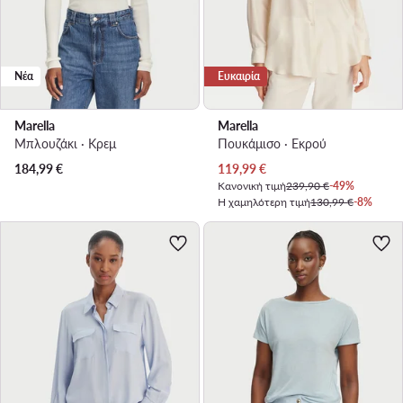
Νέα
Ευκαιρία
Marella
Marella
Μπλουζάκι · Κρεμ
Πουκάμισο · Εκρού
Τρέχουσα τιμή
184,99
€
119,99
€
Κανονική τιμή
239,90 €
-49%
Η χαμηλότερη τιμή
130,99 €
-8%