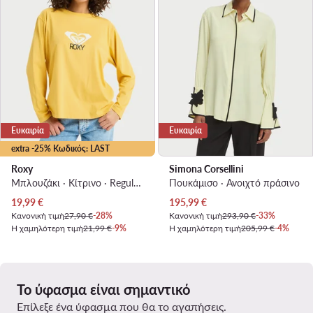
Ευκαιρία
Ευκαιρία
extra -25% Κωδικός: LAST
Roxy
Simona Corsellini
Μπλουζάκι · Κίτρινο · Regular Fit
Πουκάμισο · Ανοιχτό πράσινο
Τρέχουσα τιμή
Τρέχουσα τιμή
19,99
€
195,99
€
Κανονική τιμή
27,90 €
-28%
Κανονική τιμή
293,90 €
-33%
Η χαμηλότερη τιμή
21,99 €
-9%
Η χαμηλότερη τιμή
205,99 €
-4%
Το ύφασμα είναι σημαντικό
Επίλεξε ένα ύφασμα που θα το αγαπήσεις.