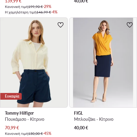
Τρέχουσα τιμή
139,99
€
40,00
€
Κανονική τιμή
199,90 €
-29%
Η χαμηλότερη τιμή
146,99 €
-4%
Ευκαιρία
Tommy Hilfiger
FIGL
Πουκάμισο · Κίτρινο
Μπλουζάκι · Κίτρινο
Τρέχουσα τιμή
70,99
€
40,00
€
Κανονική τιμή
130,00 €
-45%