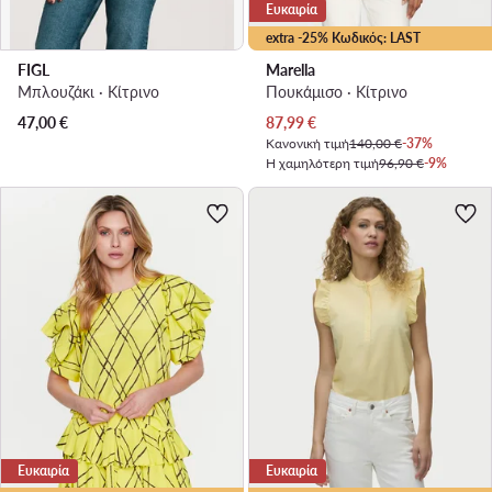
Ευκαιρία
extra -25% Κωδικός: LAST
FIGL
Marella
Μπλουζάκι · Κίτρινο
Πουκάμισο · Κίτρινο
Τρέχουσα τιμή
47,00
€
87,99
€
Κανονική τιμή
140,00 €
-37%
Η χαμηλότερη τιμή
96,90 €
-9%
Ευκαιρία
Ευκαιρία