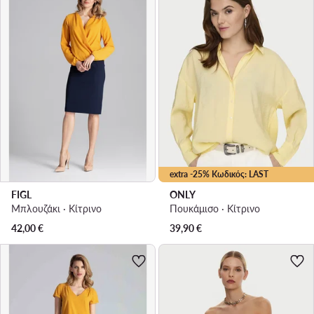
extra -25% Κωδικός: LAST
FIGL
ONLY
Μπλουζάκι · Κίτρινο
Πουκάμισο · Κίτρινο
42,00
€
39,90
€