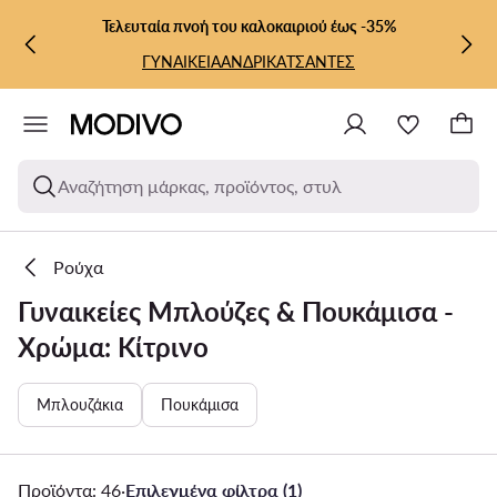
ΜΕΤΆΒΑΣΗ ΣΤΟ ΚΎΡΙΟ ΠΕΡΙΕΧΌΜΕΝΟ
ΜΕΤΆΒΑΣΗ ΣΤΗΝ ΑΝΑΖΉΤΗΣΗ
Τελευταία πνοή του καλοκαιριού έως -35%
ΓΥΝΑΙΚΕΙΑ
ΑΝΔΡΙΚΑ
ΤΣΑΝΤΕΣ
Αναζήτηση μάρκας, προϊόντος, στυλ
Ρούχα
Γυναικείες Μπλούζες & Πουκάμισα -
Χρώμα: Κίτρινο
Μπλουζάκια
Πουκάμισα
Προϊόντα: 46
·
Επιλεγμένα φίλτρα (1)