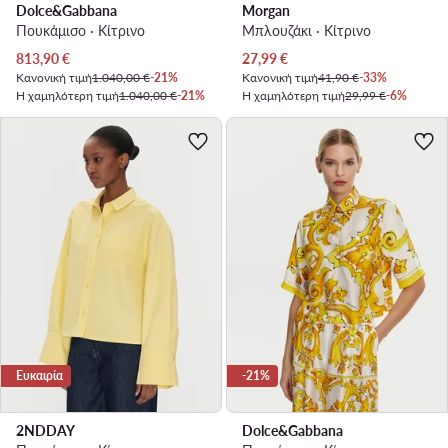
Dolce&Gabbana
Morgan
Πουκάμισο · Κίτρινο
Μπλουζάκι · Κίτρινο
Τρέχουσα τιμή
Τρέχουσα τιμή
813,90
€
27,99
€
Κανονική τιμή
1.040,00 €
-21%
Κανονική τιμή
41,90 €
-33%
Η χαμηλότερη τιμή
1.040,00 €
-21%
Η χαμηλότερη τιμή
29,99 €
-6%
Ευκαιρία
-21%
2NDDAY
Dolce&Gabbana