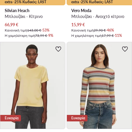
extra -25% Κωδικός: LAST
extra -25% Κωδικός: LAST
Silvian Heach
Vero Moda
Μπλουζάκι · Κίτρινο
Μπλουζάκι · Ανοιχτό κίτρινο
Τρέχουσα τιμή
Τρέχουσα τιμή
66,99
€
15,99
€
Κανονική τιμή
143,00 €
-53%
Κανονική τιμή
29,90 €
-46%
Η χαμηλότερη τιμή
73,99 €
-9%
Η χαμηλότερη τιμή
17,99 €
-11%
Ευκαιρία
Ευκαιρία