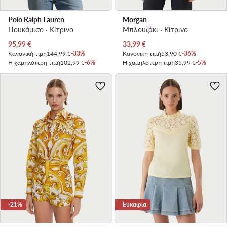
Polo Ralph Lauren
Morgan
Πουκάμισο · Κίτρινο
Μπλουζάκι · Κίτρινο
Τρέχουσα τιμή
Τρέχουσα τιμή
95,99
€
33,99
€
Κανονική τιμή
144,99 €
-33%
Κανονική τιμή
53,90 €
-36%
Η χαμηλότερη τιμή
102,99 €
-6%
Η χαμηλότερη τιμή
35,99 €
-5%
-21%
Ευκαιρία