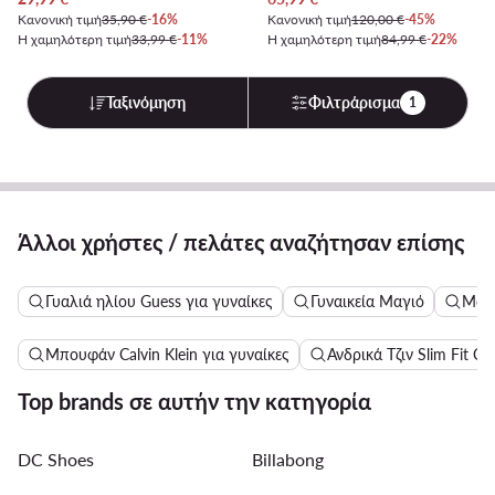
Κανονική τιμή
35,90 €
-16%
Κανονική τιμή
120,00 €
-45%
Η χαμηλότερη τιμή
33,99 €
-11%
Η χαμηλότερη τιμή
84,99 €
-22%
Ταξινόμηση
Φιλτράρισμα
1
Άλλοι χρήστες / πελάτες αναζήτησαν επίσης
Γυαλιά ηλίου Guess για γυναίκες
Γυναικεία Μαγιό
Μακ
Μπουφάν Calvin Klein για γυναίκες
Ανδρικά Τζιν Slim Fit Cal
Top brands σε αυτήν την κατηγορία
DC Shoes
Billabong