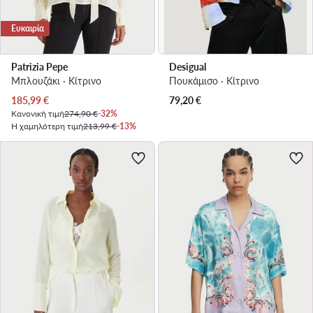
Ευκαιρία
Patrizia Pepe
Desigual
Μπλουζάκι · Κίτρινο
Πουκάμισο · Κίτρινο
Τρέχουσα τιμή
185,99
€
79,20
€
Κανονική τιμή
274,90 €
-32%
Η χαμηλότερη τιμή
213,99 €
-13%