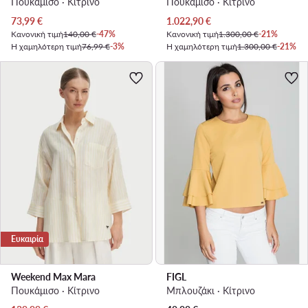
Πουκάμισο · Κίτρινο
Πουκάμισο · Κίτρινο
Τρέχουσα τιμή
Τρέχουσα τιμή
73,99
€
1.022,90
€
Κανονική τιμή
140,00 €
-47%
Κανονική τιμή
1.300,00 €
-21%
Η χαμηλότερη τιμή
76,99 €
-3%
Η χαμηλότερη τιμή
1.300,00 €
-21%
Ευκαιρία
Weekend Max Mara
FIGL
Πουκάμισο · Κίτρινο
Μπλουζάκι · Κίτρινο