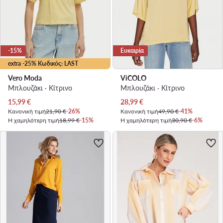
-15%
Ευκαιρία
extra -25% Κωδικός: LAST
Vero Moda
ViCOLO
Μπλουζάκι · Κίτρινο
Μπλουζάκι · Κίτρινο
Τρέχουσα τιμή
Τρέχουσα τιμή
15,99
€
28,99
€
Κανονική τιμή
21,90 €
-26%
Κανονική τιμή
49,90 €
-41%
Η χαμηλότερη τιμή
18,99 €
-15%
Η χαμηλότερη τιμή
30,90 €
-6%