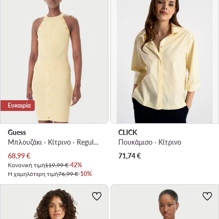
Ευκαιρία
Guess
CLICK
Μπλουζάκι · Κίτρινο · Regular Fit
Πουκάμισο · Κίτρινο
Τρέχουσα τιμή
68,99
€
71,74
€
Κανονική τιμή
119,99 €
-42%
Η χαμηλότερη τιμή
76,99 €
-10%