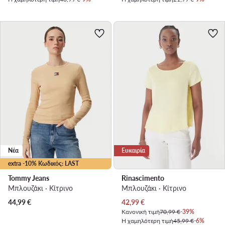
Νέα
Ευκαιρία
extra -10% Κωδικός: LAST
Tommy Jeans
Rinascimento
Μπλουζάκι · Κίτρινο
Μπλουζάκι · Κίτρινο
Τρέχουσα τιμή
44,99
€
42,99
€
Κανονική τιμή
70,99 €
-39%
Η χαμηλότερη τιμή
45,99 €
-6%