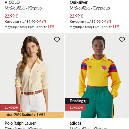
ViCOLO
Quiksilver
Μπλουζάκι · Κίτρινο
Μπλουζάκι · Έγχρωμο
Τρέχουσα τιμή
Τρέχουσα τιμή
22,99
€
22,99
€
Κανονική τιμή
39,90 €
-42%
Κανονική τιμή
39,90 €
-42%
Η χαμηλότερη τιμή
25,99 €
-11%
Η χαμηλότερη τιμή
25,99 €
-11%
Trending
Ευκαιρία
Ευκαιρία
extra -25% Κωδικός: LAST
Polo Ralph Lauren
adidas
Πουκάμισο · Κίτρινο
Μπλουζάκι · Κίτρινο