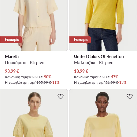
Ευκαιρία
Ευκαιρία
Marella
United Colors Of Benetton
Πουκάμισο · Κίτρινο
Μπλουζάκι · Κίτρινο
Τρέχουσα τιμή
Τρέχουσα τιμή
93,99
€
18,99
€
Κανονική τιμή
189,90 €
-50%
Κανονική τιμή
35,90 €
-47%
Η χαμηλότερη τιμή
105,99 €
-11%
Η χαμηλότερη τιμή
21,99 €
-13%