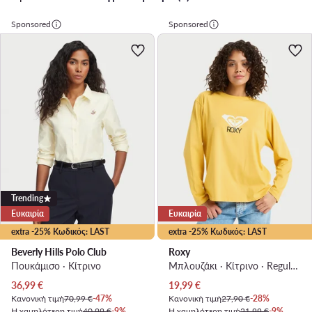
Sponsored
Sponsored
Trending
Ευκαιρία
Ευκαιρία
extra -25% Κωδικός: LAST
extra -25% Κωδικός: LAST
Beverly Hills Polo Club
Roxy
Πουκάμισο · Κίτρινο
Μπλουζάκι · Κίτρινο · Regular Fit
Τρέχουσα τιμή
Τρέχουσα τιμή
36,99
€
19,99
€
Κανονική τιμή
70,99 €
-47%
Κανονική τιμή
27,90 €
-28%
Η χαμηλότερη τιμή
40,99 €
-9%
Η χαμηλότερη τιμή
21,99 €
-9%