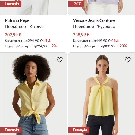
Ευκαιρία
-20%
Patrizia Pepe
Versace Jeans Couture
Πουκάμισο · Κίτρινο
Πουκάμισο · Έγχρωμο
Τρέχουσα τιμή
Τρέχουσα τιμή
202,99
€
238,99
€
Κανονική τιμή
294,90 €
-31%
Κανονική τιμή
449,90 €
-46%
Η χαμηλότερη τιμή
224,99 €
-9%
Η χαμηλότερη τιμή
300,99 €
-20%
Ευκαιρία
Ευκαιρία