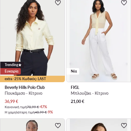
Trending
Ευκαιρία
Νέα
extra -25% Κωδικός: LAST
Beverly Hills Polo Club
FIGL
Πουκάμισο · Κίτρινο
Μπλουζάκι · Κίτρινο
Τρέχουσα τιμή
36,99
€
21,00
€
Κανονική τιμή
70,99 €
-47%
Η χαμηλότερη τιμή
40,99 €
-9%