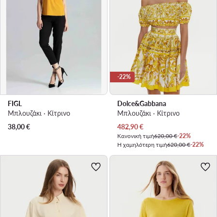
-22%
FIGL
Dolce&Gabbana
Μπλουζάκι · Κίτρινο
Μπλουζάκι · Κίτρινο
Τρέχουσα τιμή
38,00
€
482,90
€
Κανονική τιμή
620,00 €
-22%
Η χαμηλότερη τιμή
620,00 €
-22%