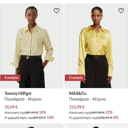
Ευκαιρία
Ευκαιρία
Tommy Hilfiger
MAX&Co.
Πουκάμισο · Κίτρινο
Πουκάμισο · Κίτρινο
Τρέχουσα τιμή
Τρέχουσα τιμή
76,99
€
155,99
€
Κανονική τιμή
89,99 €
-14%
Κανονική τιμή
249,90 €
-37%
Η χαμηλότερη τιμή
89,99 €
-14%
Η χαμηλότερη τιμή
170,99 €
-8%