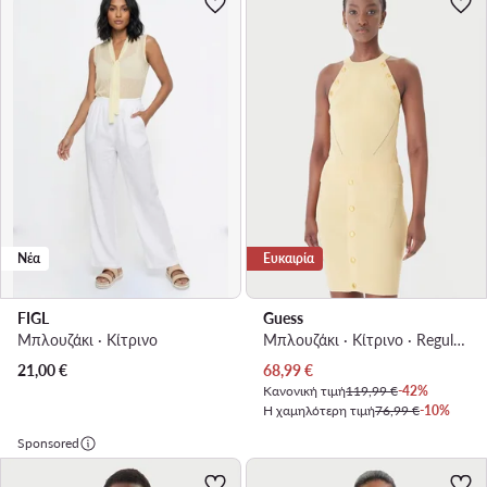
Νέα
Ευκαιρία
FIGL
Guess
Μπλουζάκι · Κίτρινο
Μπλουζάκι · Κίτρινο · Regular Fit
Τρέχουσα τιμή
21,00
€
68,99
€
Κανονική τιμή
119,99 €
-42%
Η χαμηλότερη τιμή
76,99 €
-10%
Sponsored