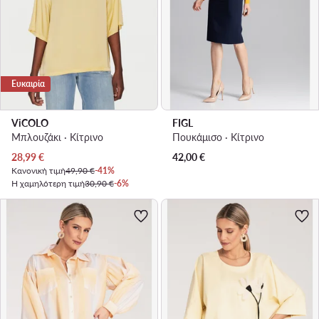
Ευκαιρία
ViCOLO
FIGL
Μπλουζάκι · Κίτρινο
Πουκάμισο · Κίτρινο
Τρέχουσα τιμή
28,99
€
42,00
€
Κανονική τιμή
49,90 €
-41%
Η χαμηλότερη τιμή
30,90 €
-6%