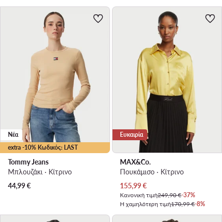
Νέα
Ευκαιρία
extra -10% Κωδικός: LAST
Tommy Jeans
MAX&Co.
Μπλουζάκι · Κίτρινο
Πουκάμισο · Κίτρινο
Τρέχουσα τιμή
44,99
€
155,99
€
Κανονική τιμή
249,90 €
-37%
Η χαμηλότερη τιμή
170,99 €
-8%