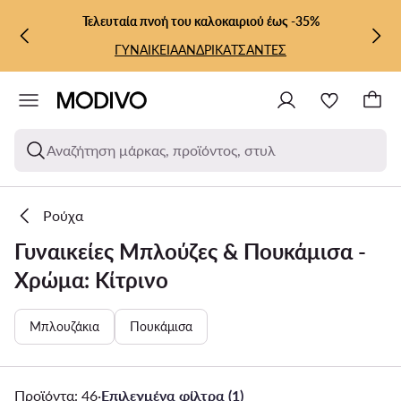
ΜΕΤΆΒΑΣΗ ΣΤΟ ΚΎΡΙΟ ΠΕΡΙΕΧΌΜΕΝΟ
ΜΕΤΆΒΑΣΗ ΣΤΗΝ ΑΝΑΖΉΤΗΣΗ
Τελευταία πνοή του καλοκαιριού έως -35%
ΓΥΝΑΙΚΕΙΑ
ΑΝΔΡΙΚΑ
ΤΣΑΝΤΕΣ
Αναζήτηση μάρκας, προϊόντος, στυλ
Ρούχα
Γυναικείες Μπλούζες & Πουκάμισα -
Χρώμα: Κίτρινο
Μπλουζάκια
Πουκάμισα
Προϊόντα: 46
·
Επιλεγμένα φίλτρα (1)