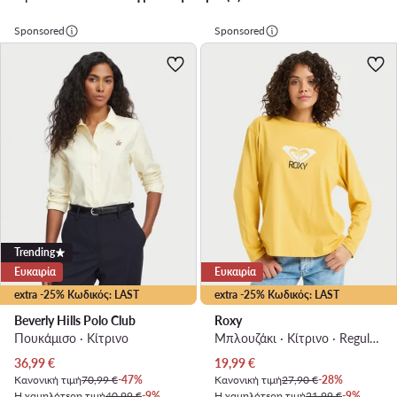
Sponsored
Sponsored
Trending
Ευκαιρία
Ευκαιρία
extra -25% Κωδικός: LAST
extra -25% Κωδικός: LAST
Beverly Hills Polo Club
Roxy
Πουκάμισο · Κίτρινο
Μπλουζάκι · Κίτρινο · Regular Fit
Τρέχουσα τιμή
Τρέχουσα τιμή
36,99
€
19,99
€
Κανονική τιμή
70,99 €
-47%
Κανονική τιμή
27,90 €
-28%
Η χαμηλότερη τιμή
40,99 €
-9%
Η χαμηλότερη τιμή
21,99 €
-9%