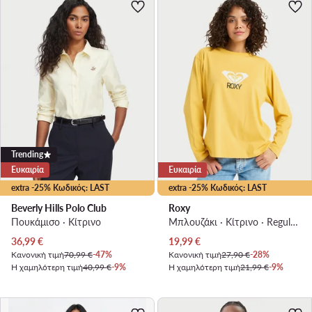
Trending
Ευκαιρία
Ευκαιρία
extra -25% Κωδικός: LAST
extra -25% Κωδικός: LAST
Beverly Hills Polo Club
Roxy
Πουκάμισο · Κίτρινο
Μπλουζάκι · Κίτρινο · Regular Fit
Τρέχουσα τιμή
Τρέχουσα τιμή
36,99
€
19,99
€
Κανονική τιμή
70,99 €
-47%
Κανονική τιμή
27,90 €
-28%
Η χαμηλότερη τιμή
40,99 €
-9%
Η χαμηλότερη τιμή
21,99 €
-9%