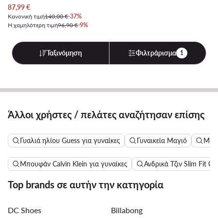
Τρέχουσα τιμή
87,99
€
Κανονική τιμή
140,00 €
-37%
Η χαμηλότερη τιμή
96,90 €
-9%
Ταξινόμηση
Φιλτράρισμα
1
Άλλοι χρήστες / πελάτες αναζήτησαν επίσης
Γυαλιά ηλίου Guess για γυναίκες
Γυναικεία Μαγιό
Μακ
Μπουφάν Calvin Klein για γυναίκες
Ανδρικά Τζιν Slim Fit Cal
Top brands σε αυτήν την κατηγορία
DC Shoes
Billabong