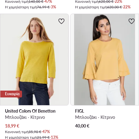
Κανονική τιμή
140,00 €
-47%
Κανονική τιμή
620,00 €
-22%
Η χαμηλότερη τιμή
76,99 €
-3%
Η χαμηλότερη τιμή
620,00 €
-22%
Ευκαιρία
United Colors Of Benetton
FIGL
Μπλουζάκι · Κίτρινο
Μπλουζάκι · Κίτρινο
Τρέχουσα τιμή
18,99
€
40,00
€
Κανονική τιμή
35,90 €
-47%
Η χαμηλότερη τιμή
21,99 €
-13%