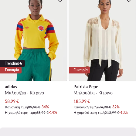
Trending
Ευκαιρία
Ευκαιρία
adidas
Patrizia Pepe
Μπλουζάκι · Κίτρινο
Μπλουζάκι · Κίτρινο
Τρέχουσα τιμή
Τρέχουσα τιμή
58,99
€
185,99
€
Κανονική τιμή
89,90 €
-34%
Κανονική τιμή
274,90 €
-32%
Η χαμηλότερη τιμή
68,99 €
-14%
Η χαμηλότερη τιμή
213,99 €
-13%