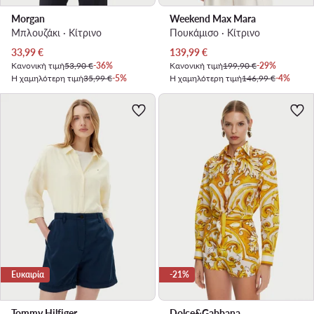
Morgan
Weekend Max Mara
Μπλουζάκι · Κίτρινο
Πουκάμισο · Κίτρινο
Τρέχουσα τιμή
Τρέχουσα τιμή
33,99
€
139,99
€
Κανονική τιμή
53,90 €
-36%
Κανονική τιμή
199,90 €
-29%
Η χαμηλότερη τιμή
35,99 €
-5%
Η χαμηλότερη τιμή
146,99 €
-4%
Ευκαιρία
-21%
Tommy Hilfiger
Dolce&Gabbana