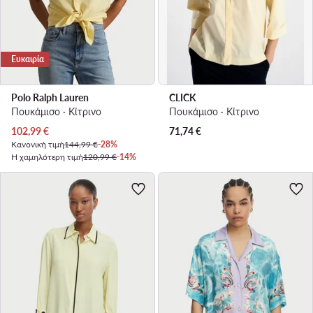
Ευκαιρία
Polo Ralph Lauren
CLICK
Πουκάμισο · Κίτρινο
Πουκάμισο · Κίτρινο
Τρέχουσα τιμή
102,99
€
71,74
€
Κανονική τιμή
144,99 €
-28%
Η χαμηλότερη τιμή
120,99 €
-14%