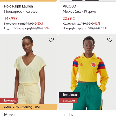
Polo Ralph Lauren
ViCOLO
Πουκάμισο · Κίτρινο
Μπλουζάκι · Κίτρινο
Τρέχουσα τιμή
Τρέχουσα τιμή
147,99
€
22,99
€
Κανονική τιμή
174,90 €
-15%
Κανονική τιμή
39,90 €
-42%
Η χαμηλότερη τιμή
155,99 €
-5%
Η χαμηλότερη τιμή
25,99 €
-11%
Trending
Ευκαιρία
Ευκαιρία
extra -25% Κωδικός: LAST
Morgan
adidas