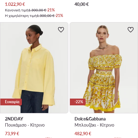
Τρέχουσα τιμή
1.022,90
€
40,00
€
Κανονική τιμή
1.300,00 €
-21%
Η χαμηλότερη τιμή
1.300,00 €
-21%
Ευκαιρία
-22%
2NDDAY
Dolce&Gabbana
Πουκάμισο · Κίτρινο
Μπλουζάκι · Κίτρινο
Τρέχουσα τιμή
Τρέχουσα τιμή
73,99
€
482,90
€