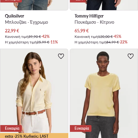
Quiksilver
Tommy Hilfiger
Μπλουζάκι · Έγχρωμο
Πουκάμισο · Κίτρινο
Τρέχουσα τιμή
Τρέχουσα τιμή
22,99
€
65,99
€
Κανονική τιμή
39,90 €
-42%
Κανονική τιμή
120,00 €
-45%
Η χαμηλότερη τιμή
25,99 €
-11%
Η χαμηλότερη τιμή
84,99 €
-22%
Ευκαιρία
Ευκαιρία
extra -25% Κωδικός: LAST