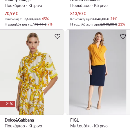
Πουκάμισο · Κίτρινο
Πουκάμισο · Κίτρινο
Τρέχουσα τιμή
Τρέχουσα τιμή
70,99
€
813,90
€
Κανονική τιμή
130,00 €
-45%
Κανονική τιμή
1.040,00 €
-21%
Η χαμηλότερη τιμή
76,99 €
-7%
Η χαμηλότερη τιμή
1.040,00 €
-21%
-21%
Dolce&Gabbana
FIGL
Πουκάμισο · Κίτρινο
Μπλουζάκι · Κίτρινο