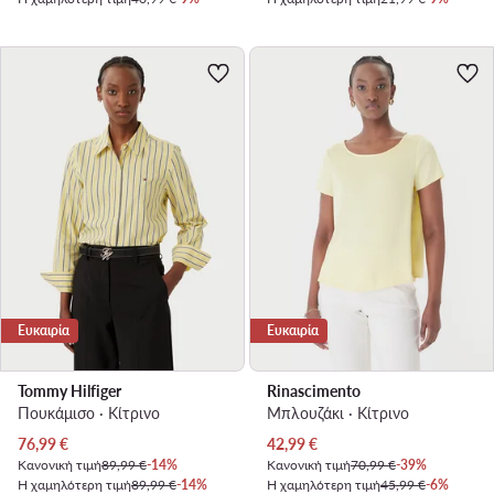
Ευκαιρία
Ευκαιρία
Tommy Hilfiger
Rinascimento
Πουκάμισο · Κίτρινο
Μπλουζάκι · Κίτρινο
Τρέχουσα τιμή
Τρέχουσα τιμή
76,99
€
42,99
€
Κανονική τιμή
89,99 €
-14%
Κανονική τιμή
70,99 €
-39%
Η χαμηλότερη τιμή
89,99 €
-14%
Η χαμηλότερη τιμή
45,99 €
-6%