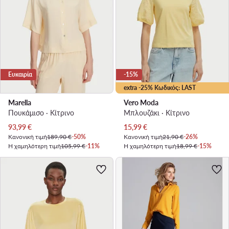
Ευκαιρία
-15%
extra -25% Κωδικός: LAST
Marella
Vero Moda
Πουκάμισο · Κίτρινο
Μπλουζάκι · Κίτρινο
Τρέχουσα τιμή
Τρέχουσα τιμή
93,99
€
15,99
€
Κανονική τιμή
189,90 €
-50%
Κανονική τιμή
21,90 €
-26%
Η χαμηλότερη τιμή
105,99 €
-11%
Η χαμηλότερη τιμή
18,99 €
-15%