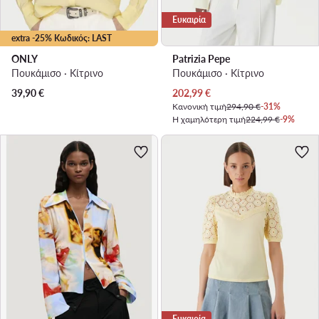
Ευκαιρία
extra -25% Κωδικός: LAST
ONLY
Patrizia Pepe
Πουκάμισο · Κίτρινο
Πουκάμισο · Κίτρινο
Τρέχουσα τιμή
39,90
€
202,99
€
Κανονική τιμή
294,90 €
-31%
Η χαμηλότερη τιμή
224,99 €
-9%
Ευκαιρία