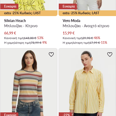
Ευκαιρία
Ευκαιρία
extra -25% Κωδικός: LAST
extra -25% Κωδικός: LAST
Silvian Heach
Vero Moda
Μπλουζάκι · Κίτρινο
Μπλουζάκι · Ανοιχτό κίτρινο
Τρέχουσα τιμή
Τρέχουσα τιμή
66,99
€
15,99
€
Κανονική τιμή
143,00 €
-53%
Κανονική τιμή
29,90 €
-46%
Η χαμηλότερη τιμή
73,99 €
-9%
Η χαμηλότερη τιμή
17,99 €
-11%
Ευκαιρία
-22%