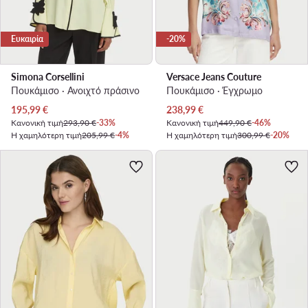
Ευκαιρία
-20%
Simona Corsellini
Versace Jeans Couture
Πουκάμισο · Ανοιχτό πράσινο
Πουκάμισο · Έγχρωμο
Τρέχουσα τιμή
Τρέχουσα τιμή
195,99
€
238,99
€
Κανονική τιμή
293,90 €
-33%
Κανονική τιμή
449,90 €
-46%
Η χαμηλότερη τιμή
205,99 €
-4%
Η χαμηλότερη τιμή
300,99 €
-20%