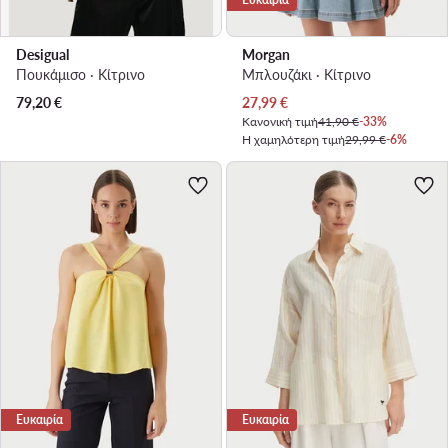
Desigual
Morgan
Πουκάμισο · Κίτρινο
Μπλουζάκι · Κίτρινο
Τρέχουσα τιμή
79,20
€
27,99
€
Κανονική τιμή
41,90 €
-33%
Η χαμηλότερη τιμή
29,99 €
-6%
Ευκαιρία
Ευκαιρία