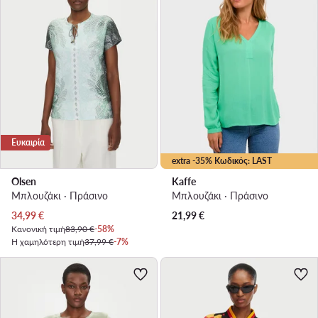
Ευκαιρία
extra -35% Κωδικός: LAST
Olsen
Kaffe
Μπλουζάκι · Πράσινο
Μπλουζάκι · Πράσινο
Τρέχουσα τιμή
34,99
€
21,99
€
Κανονική τιμή
83,90 €
-58%
Η χαμηλότερη τιμή
37,99 €
-7%