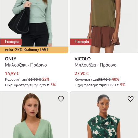
Ευκαιρία
Ευκαιρία
extra -25% Κωδικός: LAST
ONLY
ViCOLO
Μπλουζάκι · Πράσινο
Μπλουζάκι · Πράσινο
Τρέχουσα τιμή
Τρέχουσα τιμή
16,99
€
27,90
€
Κανονική τιμή
21,90 €
-22%
Κανονική τιμή
53,90 €
-48%
Η χαμηλότερη τιμή
17,99 €
-5%
Η χαμηλότερη τιμή
30,90 €
-9%