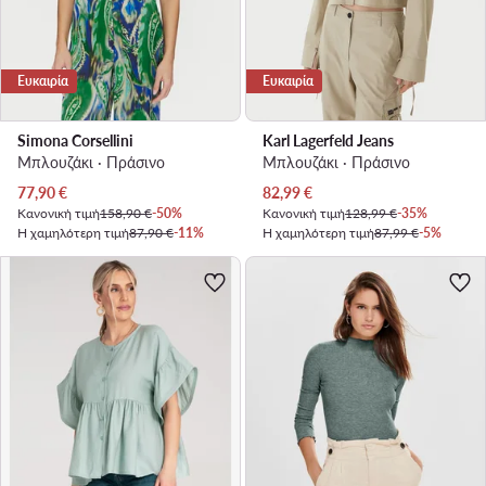
Ευκαιρία
Ευκαιρία
Simona Corsellini
Karl Lagerfeld Jeans
Μπλουζάκι · Πράσινο
Μπλουζάκι · Πράσινο
Τρέχουσα τιμή
Τρέχουσα τιμή
77,90
€
82,99
€
Κανονική τιμή
158,90 €
-50%
Κανονική τιμή
128,99 €
-35%
Η χαμηλότερη τιμή
87,90 €
-11%
Η χαμηλότερη τιμή
87,99 €
-5%