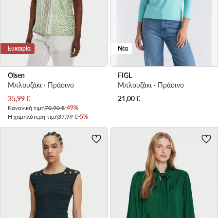
Ευκαιρία
Νέα
Olsen
FIGL
Μπλουζάκι · Πράσινο
Μπλουζάκι · Πράσινο
Τρέχουσα τιμή
35,99
€
21,00
€
Κανονική τιμή
70,90 €
-49%
Η χαμηλότερη τιμή
37,99 €
-5%