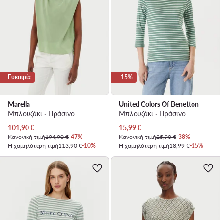
Ευκαιρία
-15%
Marella
United Colors Of Benetton
Μπλουζάκι · Πράσινο
Μπλουζάκι · Πράσινο
Τρέχουσα τιμή
Τρέχουσα τιμή
101,90
€
15,99
€
Κανονική τιμή
194,90 €
-47%
Κανονική τιμή
25,90 €
-38%
Η χαμηλότερη τιμή
113,90 €
-10%
Η χαμηλότερη τιμή
18,99 €
-15%