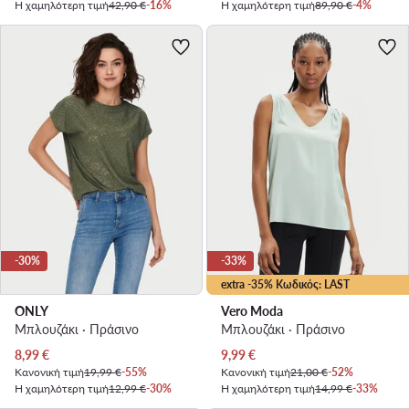
Η χαμηλότερη τιμή
42,90 €
-16%
Η χαμηλότερη τιμή
89,90 €
-4%
-30%
-33%
extra -35% Κωδικός: LAST
ONLY
Vero Moda
Μπλουζάκι · Πράσινο
Μπλουζάκι · Πράσινο
Τρέχουσα τιμή
Τρέχουσα τιμή
8,99
€
9,99
€
Κανονική τιμή
19,99 €
-55%
Κανονική τιμή
21,00 €
-52%
Η χαμηλότερη τιμή
12,99 €
-30%
Η χαμηλότερη τιμή
14,99 €
-33%