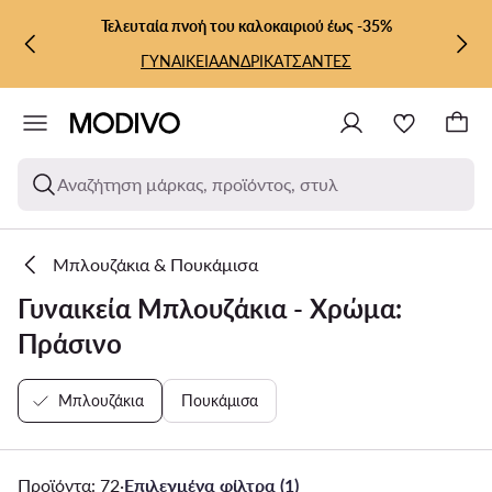
ΜΕΤΆΒΑΣΗ ΣΤΟ ΚΎΡΙΟ ΠΕΡΙΕΧΌΜΕΝΟ
ΜΕΤΆΒΑΣΗ ΣΤΗΝ ΑΝΑΖΉΤΗΣΗ
Τελευταία πνοή του καλοκαιριού έως -35%
ΓΥΝΑΙΚΕΙΑ
ΑΝΔΡΙΚΑ
ΤΣΑΝΤΕΣ
Αναζήτηση μάρκας, προϊόντος, στυλ
Μπλουζάκια & Πουκάμισα
Γυναικεία Μπλουζάκια - Χρώμα:
Πράσινο
Μπλουζάκια
Πουκάμισα
Προϊόντα: 72
·
Επιλεγμένα φίλτρα (1)