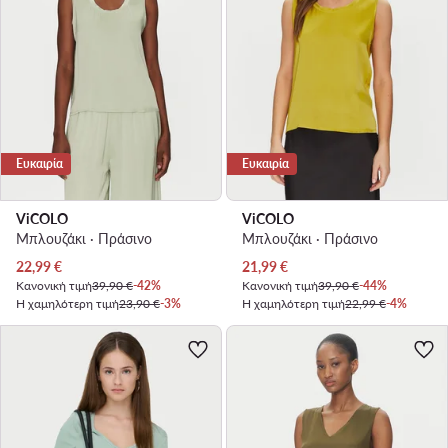
Ευκαιρία
Ευκαιρία
ViCOLO
ViCOLO
Μπλουζάκι · Πράσινο
Μπλουζάκι · Πράσινο
Τρέχουσα τιμή
Τρέχουσα τιμή
22,99
€
21,99
€
Κανονική τιμή
39,90 €
-42%
Κανονική τιμή
39,90 €
-44%
Η χαμηλότερη τιμή
23,90 €
-3%
Η χαμηλότερη τιμή
22,99 €
-4%