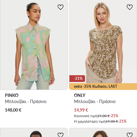
-21%
extra -35% Κωδικός: LAST
PINKO
ONLY
Μπλουζάκι · Πράσινο
Μπλουζάκι · Πράσινο
Τρέχουσα τιμή
148,00
€
14,99
€
Κανονική τιμή
19,00 €
-21%
Η χαμηλότερη τιμή
19,00 €
-21%