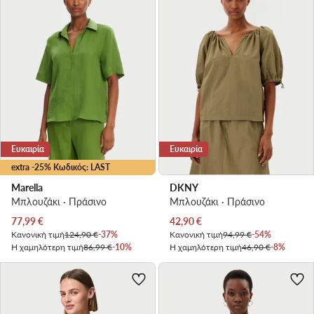
Ευκαιρία
Ευκαιρία
extra -25% Κωδικός: LAST
Marella
DKNY
Μπλουζάκι · Πράσινο
Μπλουζάκι · Πράσινο
Τρέχουσα τιμή
Τρέχουσα τιμή
77,99
€
42,90
€
Κανονική τιμή
124,90 €
-37%
Κανονική τιμή
94,99 €
-54%
Η χαμηλότερη τιμή
86,99 €
-10%
Η χαμηλότερη τιμή
46,90 €
-8%