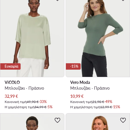
Ευκαιρία
-15%
ViCOLO
Vero Moda
Μπλουζάκι · Πράσινο
Μπλουζάκι · Πράσινο
Τρέχουσα τιμή
Τρέχουσα τιμή
32,99
€
10,99
€
Κανονική τιμή
49,90 €
-33%
Κανονική τιμή
21,90 €
-49%
Η χαμηλότερη τιμή
34,99 €
-5%
Η χαμηλότερη τιμή
12,99 €
-15%