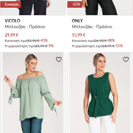
Ευκαιρία
-15%
ViCOLO
ONLY
Μπλουζάκι · Πράσινο
Μπλουζάκι · Πράσινο
Τρέχουσα τιμή
Τρέχουσα τιμή
29,99
€
15,99
€
Κανονική τιμή
52,90 €
-43%
Κανονική τιμή
26,90 €
-40%
Η χαμηλότερη τιμή
32,99 €
-9%
Η χαμηλότερη τιμή
18,99 €
-15%