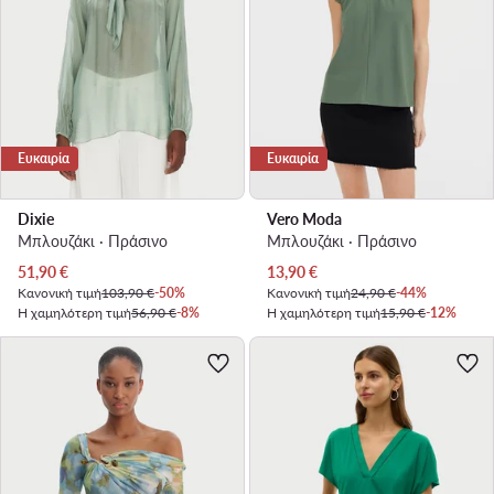
Ευκαιρία
Ευκαιρία
Dixie
Vero Moda
Μπλουζάκι · Πράσινο
Μπλουζάκι · Πράσινο
Τρέχουσα τιμή
Τρέχουσα τιμή
51,90
€
13,90
€
Κανονική τιμή
103,90 €
-50%
Κανονική τιμή
24,90 €
-44%
Η χαμηλότερη τιμή
56,90 €
-8%
Η χαμηλότερη τιμή
15,90 €
-12%