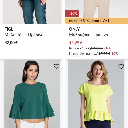
-16%
extra -25% Κωδικός: LAST
FIGL
ONLY
Μπλουζάκι · Πράσινο
Μπλουζάκι · Πράσινο
Τρέχουσα τιμή
42,00
€
14,99
€
Κανονική τιμή
19,90 €
-24%
Η χαμηλότερη τιμή
17,99 €
-16%