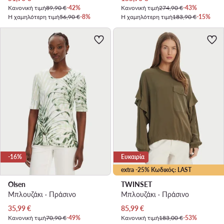
Κανονική τιμή
89,90 €
-42%
Κανονική τιμή
274,90 €
-43%
Η χαμηλότερη τιμή
56,90 €
-8%
Η χαμηλότερη τιμή
183,90 €
-15%
-16%
Ευκαιρία
extra -25% Κωδικός: LAST
Olsen
TWINSET
Μπλουζάκι · Πράσινο
Μπλουζάκι · Πράσινο
Τρέχουσα τιμή
Τρέχουσα τιμή
35,99
€
85,99
€
Κανονική τιμή
70,90 €
-49%
Κανονική τιμή
183,00 €
-53%