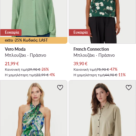
Ευκαιρία
Ευκαιρία
extra -25% Κωδικός: LAST
Vero Moda
French Connection
Μπλουζάκι · Πράσινο
Μπλουζάκι · Πράσινο
Τρέχουσα τιμή
Τρέχουσα τιμή
21,99
€
39,90
€
Κανονική τιμή
29,90 €
-26%
Κανονική τιμή
75,90 €
-47%
Η χαμηλότερη τιμή
22,99 €
-4%
Η χαμηλότερη τιμή
44,90 €
-11%