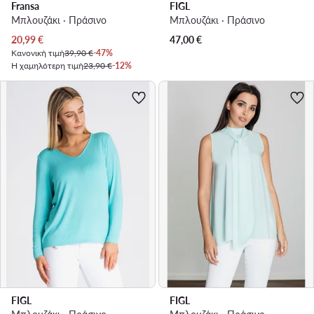
Fransa
FIGL
Μπλουζάκι · Πράσινο
Μπλουζάκι · Πράσινο
Τρέχουσα τιμή
20,99
€
47,00
€
Κανονική τιμή
39,90 €
-47%
Η χαμηλότερη τιμή
23,90 €
-12%
FIGL
FIGL