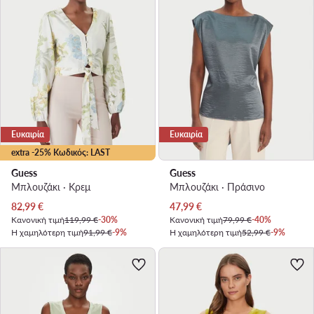
Ευκαιρία
Ευκαιρία
extra -25% Κωδικός: LAST
Guess
Guess
Μπλουζάκι · Κρεμ
Μπλουζάκι · Πράσινο
Τρέχουσα τιμή
Τρέχουσα τιμή
82,99
€
47,99
€
Κανονική τιμή
119,99 €
-30%
Κανονική τιμή
79,99 €
-40%
Η χαμηλότερη τιμή
91,99 €
-9%
Η χαμηλότερη τιμή
52,99 €
-9%