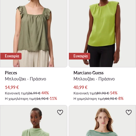
Ευκαιρία
Ευκαιρία
Pieces
Marciano Guess
Μπλουζάκι · Πράσινο
Μπλουζάκι · Πράσινο
Τρέχουσα τιμή
Τρέχουσα τιμή
14,99
€
40,99
€
Κανονική τιμή
26,99 €
-44%
Κανονική τιμή
89,90 €
-54%
Η χαμηλότερη τιμή
16,90 €
-11%
Η χαμηλότερη τιμή
44,90 €
-8%