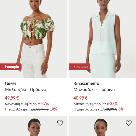
Ευκαιρία
Ευκαιρία
Guess
Rinascimento
Μπλουζάκι · Πράσινο
Μπλουζάκι · Πράσινο
Τρέχουσα τιμή
Τρέχουσα τιμή
49,99
€
40,99
€
Κανονική τιμή
79,99 €
-37%
Κανονική τιμή
66,99 €
-38%
Η χαμηλότερη τιμή
55,99 €
-10%
Η χαμηλότερη τιμή
43,99 €
-6%