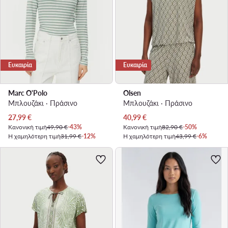
Ευκαιρία
Ευκαιρία
Marc O'Polo
Olsen
Μπλουζάκι · Πράσινο
Μπλουζάκι · Πράσινο
Τρέχουσα τιμή
Τρέχουσα τιμή
27,99
€
40,99
€
Κανονική τιμή
49,90 €
-43%
Κανονική τιμή
82,90 €
-50%
Η χαμηλότερη τιμή
31,99 €
-12%
Η χαμηλότερη τιμή
43,99 €
-6%