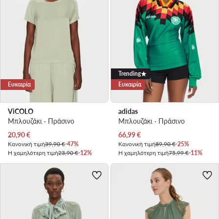
Trending
Ευκαιρία
Ευκαιρία
ViCOLO
adidas
Μπλουζάκι · Πράσινο
Μπλουζάκι · Πράσινο
Τρέχουσα τιμή
Τρέχουσα τιμή
20,90
€
66,99
€
Κανονική τιμή
39,90 €
-47%
Κανονική τιμή
89,90 €
-25%
Η χαμηλότερη τιμή
23,90 €
-12%
Η χαμηλότερη τιμή
75,99 €
-11%