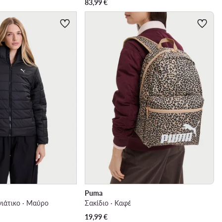
83,99
€
Puma
ιάτικο · Μαύρο
Σακίδιο · Καφέ
19,99
€