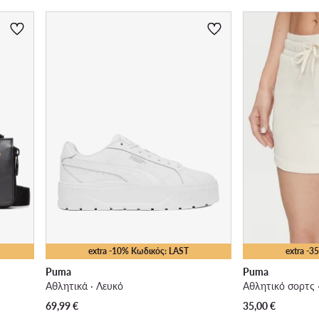
extra -10% Κωδικός: LAST
extra -
Puma
Puma
Αθλητικά · Λευκό
Αθλητικό σορτς 
69,99
€
35,00
€