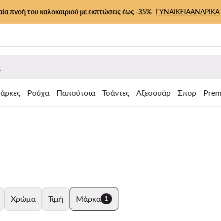
αία πνοή του καλοκαιριού με εκπτώσεις έως -35%
ΓΥΝΑΙΚΕΙΑ
ΑΝΔΡΙΚΑ
άρκες
Ρούχα
Παπούτσια
Τσάντες
Αξεσουάρ
Σπορ
Prem
Χρώμα
Τιμή
Μάρκα
1