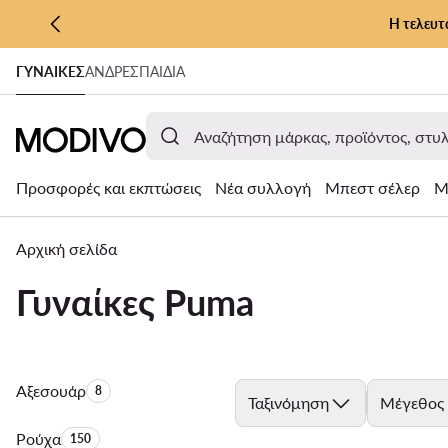
Η τελευτ
ΜΕΤΆΒΑΣΗ ΣΤΟ ΚΎΡΙΟ ΠΕΡΙΕΧΌΜΕΝΟ
ΓΥΝΑΊΚΕΣ
ΑΝΔΡΕΣ
ΠΑΙΔΙΑ
ΜΕΤΆΒΑΣΗ ΣΤΗΝ ΑΝΑΖΉΤΗΣΗ
Προσφορές και εκπτώσεις
Νέα συλλογή
Μπεστ σέλερ
Μ
Αρχική σελίδα
Γυναίκες Puma
Αξεσουάρ
Αριθμός προϊόντων:
8
Ταξινόμηση
Μέγεθος
Ρούχα
Αριθμός προϊόντων:
150