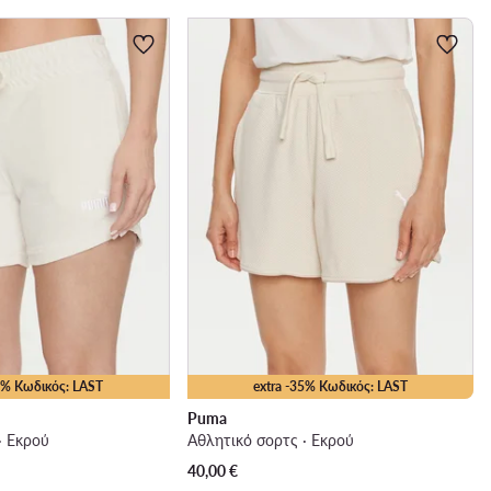
35% Κωδικός: LAST
extra -35% Κωδικός: LAST
Puma
· Εκρού
Αθλητικό σορτς · Εκρού
40,00
€