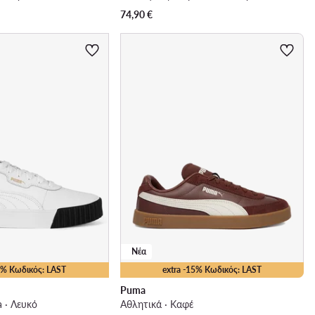
74,90
€
Νέα
15% Κωδικός: LAST
extra -15% Κωδικός: LAST
Puma
a · Λευκό
Αθλητικά · Καφέ