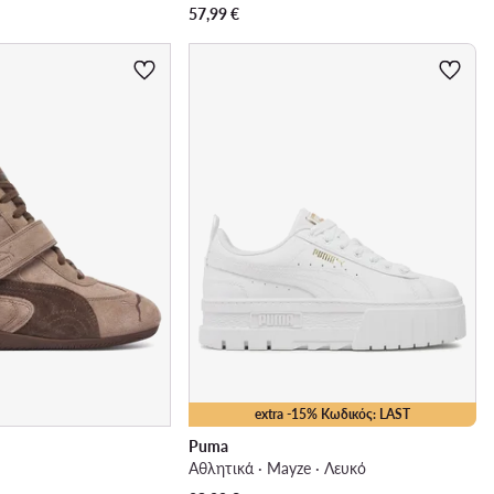
57,99
€
extra -15% Κωδικός: LAST
Puma
Αθλητικά · Mayze · Λευκό