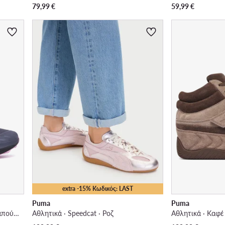
79,99
€
59,99
€
extra -15% Κωδικός: LAST
Puma
Puma
Pounce Lite 2 Trail 313736 05 · Παπούτσια για Τρέξιμο
Αθλητικά · Speedcat · Ροζ
Αθλητικά · Καφέ