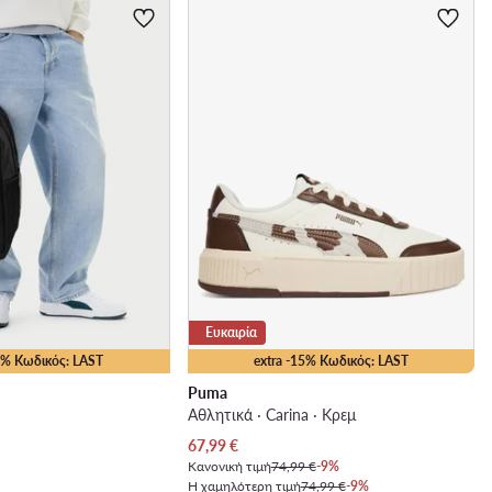
Ευκαιρία
15% Κωδικός: LAST
extra -15% Κωδικός: LAST
Puma
Αθλητικά · Carina · Κρεμ
Τρέχουσα τιμή
67,99
€
Κανονική τιμή
74,99 €
-9%
Η χαμηλότερη τιμή
74,99 €
-9%