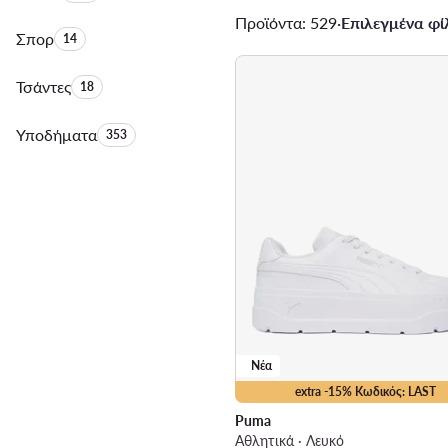
Προϊόντα: 529
·
Επιλεγμένα φίλ
Σπορ
Αριθμός προϊόντων:
14
Τσάντες
Αριθμός προϊόντων:
18
Υποδήματα
Αριθμός προϊόντων:
353
Νέα
extra -15% Κωδικός: LAST
Puma
Αθλητικά · Λευκό