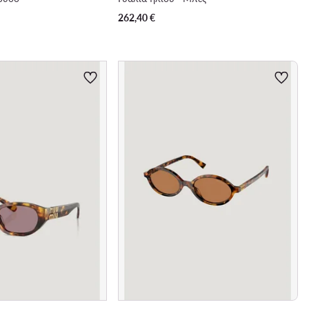
262,40
€