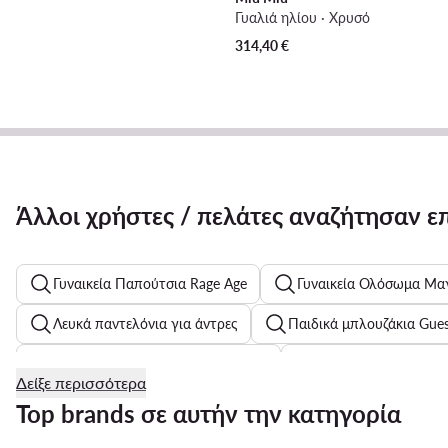
Γυαλιά ηλίου · Χρυσό
314,40
€
Άλλοι χρήστες / πελάτες αναζήτησαν ε
Γυναικεία Παπούτσια Rage Age
Γυναικεία Ολόσωμα Μα
Λευκά παντελόνια για άντρες
Παιδικά μπλουζάκια Gue
Γυναικεία Sneakers - Χρώμα: Καφέ
Γυναικεία Παπούτσι
Δείξε περισσότερα
Λευκά παντελόνια για γυναίκες
Ανδρικές Καπαρντίνες
Top brands σε αυτήν την κατηγορία
Παιδικά μαγιό μπλούζες
Ανδρικά Αθλητικά Beverly Hills