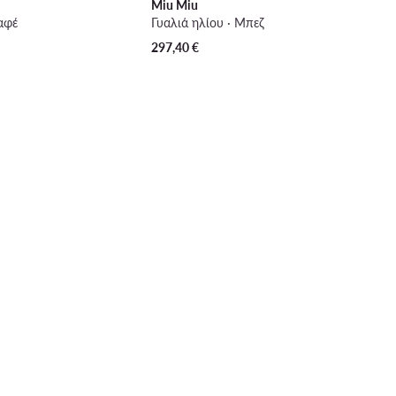
Miu Miu
Καφέ
Γυαλιά ηλίου · Μπεζ
297,40
€