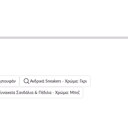
 μπουφάν
Ανδρικά Sneakers - Χρώμα: Γκρι
Γυναικεία Σανδάλια & Πέδιλα - Χρώμα: Μπεζ
Ανδρικά Παπούτσια Επίσημα
λες JENNY
Ανδρικά εσώρουχα Tommy Hilfiger