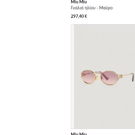
Miu Miu
Γυαλιά ηλίου · Μαύρο
297,40
€
Miu Miu