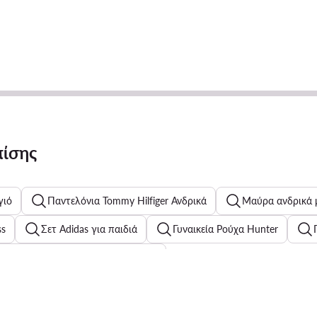
πίσης
γιό
Παντελόνια Tommy Hilfiger Ανδρικά
Μαύρα ανδρικά
ss
Σετ Adidas για παιδιά
Γυναικεία Ρούχα Hunter
α για Τρέξιμο στην Άσφαλτο Reebok
Ανδρικά τζιν πουκάμισα
Γυναικεία Ρολόγια με Μπρασελέ
 Polo Club
Χρυσά γυναικεία ρολόγια
Γυναικείες Παντόφ