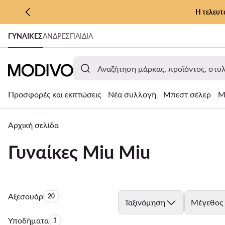
Η τελευτ
ΜΕΤΆΒΑΣΗ ΣΤΟ ΚΎΡΙΟ ΠΕΡΙΕΧΌΜΕΝΟ
ΓΥΝΑΊΚΕΣ
ΑΝΔΡΕΣ
ΠΑΙΔΙΑ
ΜΕΤΆΒΑΣΗ ΣΤΗΝ ΑΝΑΖΉΤΗΣΗ
Προσφορές και εκπτώσεις
Νέα συλλογή
Μπεστ σέλερ
Μ
Αρχική σελίδα
Γυναίκες Miu Miu
Αξεσουάρ
Αριθμός προϊόντων:
20
Ταξινόμηση
Μέγεθος
Υποδήματα
Αριθμός προϊόντων:
1