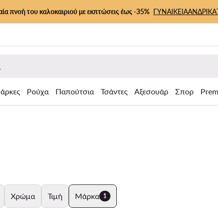
αία πνοή του καλοκαιριού με εκπτώσεις έως -35%
ΓΥΝΑΙΚΕΙΑ
ΑΝΔΡΙΚΑ
άρκες
Ρούχα
Παπούτσια
Τσάντες
Αξεσουάρ
Σπορ
Prem
Χρώμα
Τιμή
Μάρκα
1