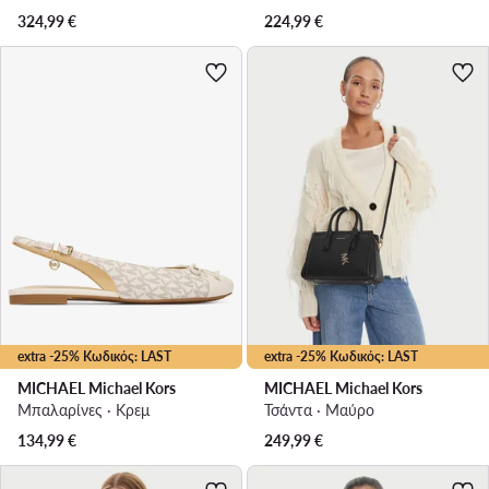
324,99
€
224,99
€
extra -25% Κωδικός: LAST
extra -25% Κωδικός: LAST
MICHAEL Michael Kors
MICHAEL Michael Kors
Μπαλαρίνες · Κρεμ
Τσάντα · Μαύρο
134,99
€
249,99
€