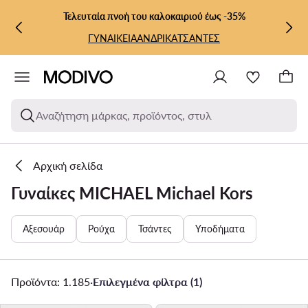
ΜΕΤΆΒΑΣΗ ΣΤΟ ΚΎΡΙΟ ΠΕΡΙΕΧΌΜΕΝΟ
ΜΕΤΆΒΑΣΗ ΣΤΗΝ ΑΝΑΖΉΤΗΣΗ
Τελευταία πνοή του καλοκαιριού έως -35%
ΓΥΝΑΙΚΕΙΑ
ΑΝΔΡΙΚΑ
ΤΣΑΝΤΕΣ
Αναζήτηση μάρκας, προϊόντος, στυλ
Αρχική σελίδα
Γυναίκες MICHAEL Michael Kors
Αξεσουάρ
Ρούχα
Τσάντες
Υποδήματα
Προϊόντα: 1.185
·
Επιλεγμένα φίλτρα (1)