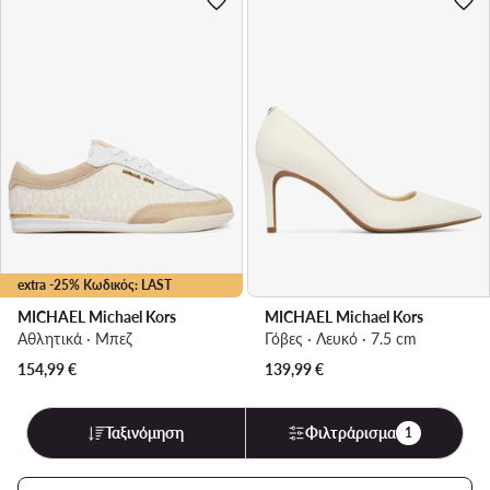
extra -25% Κωδικός: LAST
MICHAEL Michael Kors
MICHAEL Michael Kors
Αθλητικά · Μπεζ
Γόβες · Λευκό · 7.5 cm
154,99
€
139,99
€
Ταξινόμηση
Φιλτράρισμα
1