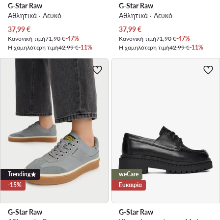
G-Star Raw
G-Star Raw
Αθλητικά · Λευκό
Αθλητικά · Λευκό
Τρέχουσα τιμή
Τρέχουσα τιμή
37,99
€
37,99
€
Κανονική τιμή
71,90 €
-47%
Κανονική τιμή
71,90 €
-47%
Η χαμηλότερη τιμή
42,99 €
-11%
Η χαμηλότερη τιμή
42,99 €
-11%
Trending
weCare
-15%
Ευκαιρία
G-Star Raw
G-Star Raw