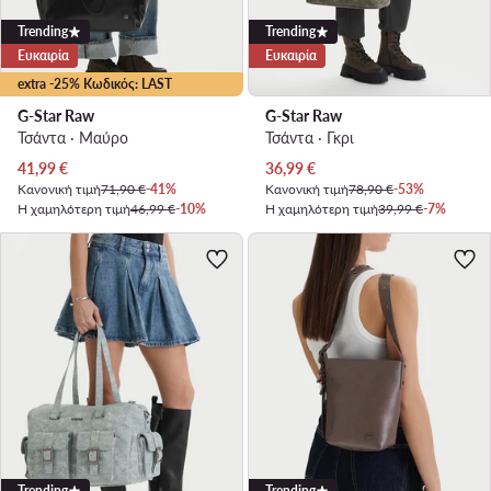
Trending
Trending
Ευκαιρία
Ευκαιρία
extra -25% Κωδικός: LAST
G-Star Raw
G-Star Raw
Τσάντα · Μαύρο
Τσάντα · Γκρι
Τρέχουσα τιμή
Τρέχουσα τιμή
41,99
€
36,99
€
Κανονική τιμή
71,90 €
-41%
Κανονική τιμή
78,90 €
-53%
Η χαμηλότερη τιμή
46,99 €
-10%
Η χαμηλότερη τιμή
39,99 €
-7%
Trending
Trending