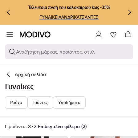
ΜΕΤΆΒΑΣΗ ΣΤΟ ΚΎΡΙΟ ΠΕΡΙΕΧΌΜΕΝΟ
ΜΕΤΆΒΑΣΗ ΣΤΗΝ ΑΝΑΖΉΤΗΣΗ
Τελευταία πνοή του καλοκαιριού έως -35%
ΓΥΝΑΙΚΕΙΑ
ΑΝΔΡΙΚΑ
ΤΣΑΝΤΕΣ
Αναζήτηση μάρκας, προϊόντος, στυλ
Αρχική σελίδα
Γυναίκες
Ρούχα
Τσάντες
Υποδήματα
Προϊόντα: 372
·
Επιλεγμένα φίλτρα (2)