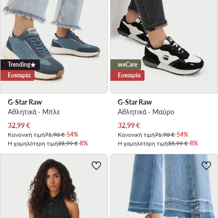
Trending
weCare
Ευκαιρία
Ευκαιρία
G-Star Raw
G-Star Raw
Αθλητικά · Μπλε
Αθλητικά · Μαύρο
Τρέχουσα τιμή
Τρέχουσα τιμή
32,99
€
32,99
€
Κανονική τιμή
71,90 €
-54%
Κανονική τιμή
71,90 €
-54%
Η χαμηλότερη τιμή
35,99 €
-8%
Η χαμηλότερη τιμή
35,99 €
-8%