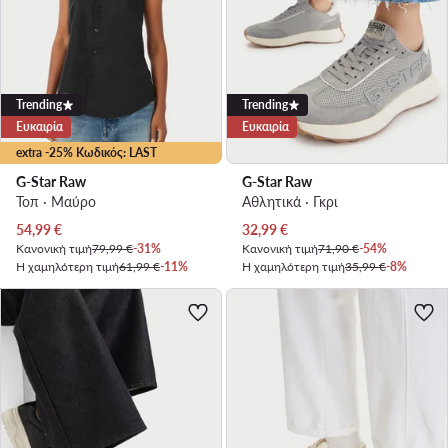
Trending
Trending
Ευκαιρία
Ευκαιρία
extra -25% Κωδικός: LAST
G-Star Raw
G-Star Raw
Τοπ · Μαύρο
Αθλητικά · Γκρι
Τρέχουσα τιμή
Τρέχουσα τιμή
54,99
€
32,99
€
Κανονική τιμή
79,99 €
-31%
Κανονική τιμή
71,90 €
-54%
Η χαμηλότερη τιμή
61,99 €
-11%
Η χαμηλότερη τιμή
35,99 €
-8%