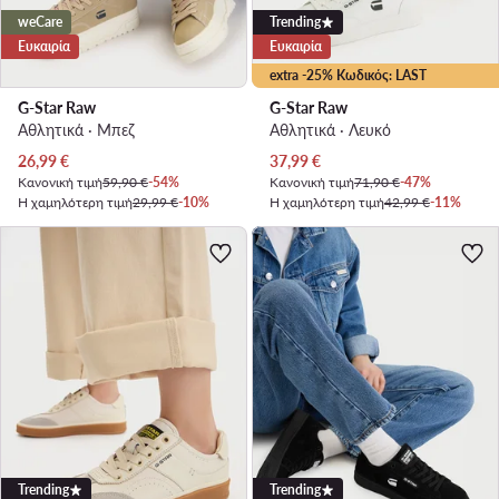
weCare
Trending
Ευκαιρία
Ευκαιρία
extra -25% Κωδικός: LAST
G-Star Raw
G-Star Raw
Αθλητικά · Μπεζ
Αθλητικά · Λευκό
Τρέχουσα τιμή
Τρέχουσα τιμή
26,99
€
37,99
€
Κανονική τιμή
59,90 €
-54%
Κανονική τιμή
71,90 €
-47%
Η χαμηλότερη τιμή
29,99 €
-10%
Η χαμηλότερη τιμή
42,99 €
-11%
Trending
Trending