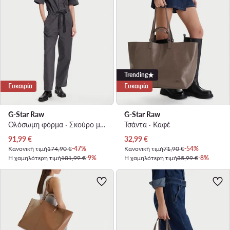
Trending
Ευκαιρία
Ευκαιρία
G-Star Raw
G-Star Raw
Ολόσωμη φόρμα · Σκούρο μπλε · Μακρύ
Τσάντα · Καφέ
Τρέχουσα τιμή
Τρέχουσα τιμή
91,99
€
32,99
€
Κανονική τιμή
174,90 €
-47%
Κανονική τιμή
71,90 €
-54%
Η χαμηλότερη τιμή
101,99 €
-9%
Η χαμηλότερη τιμή
35,99 €
-8%