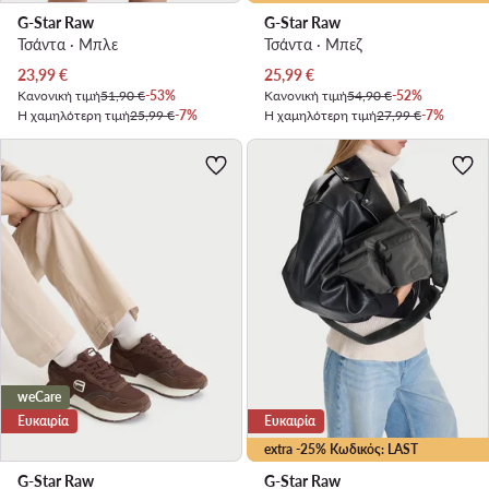
G-Star Raw
G-Star Raw
Τσάντα · Μπλε
Τσάντα · Μπεζ
Τρέχουσα τιμή
Τρέχουσα τιμή
23,99
€
25,99
€
Κανονική τιμή
51,90 €
-53%
Κανονική τιμή
54,90 €
-52%
Η χαμηλότερη τιμή
25,99 €
-7%
Η χαμηλότερη τιμή
27,99 €
-7%
weCare
Ευκαιρία
Ευκαιρία
extra -25% Κωδικός: LAST
G-Star Raw
G-Star Raw