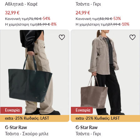
Αθλητικά · Καφέ
Τσάντα · Γκρι
Τρέχουσα τιμή
Τρέχουσα τιμή
32,99
€
24,99
€
Κανονική τιμή
71,90 €
-54%
Κανονική τιμή
53,90 €
-53%
Η χαμηλότερη τιμή
35,99 €
-8%
Η χαμηλότερη τιμή
27,99 €
-10%
Ευκαιρία
Ευκαιρία
extra -25% Κωδικός: LAST
extra -25% Κωδικός: LAST
G-Star Raw
G-Star Raw
Τσάντα · Σκούρο μπλε
Τσάντα · Γκρι