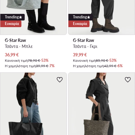
Trending
Trending
Ευκαιρία
Ευκαιρία
G-Star Raw
G-Star Raw
Τσάντα · Μπλε
Τσάντα · Γκρι
Τρέχουσα τιμή
Τρέχουσα τιμή
36,99
€
39,99
€
Κανονική τιμή
78,90 €
-53%
Κανονική τιμή
85,90 €
-53%
Η χαμηλότερη τιμή
39,99 €
-7%
Η χαμηλότερη τιμή
42,99 €
-6%