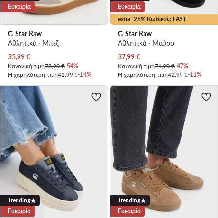
Ευκαιρία
Ευκαιρία
extra -25% Κωδικός: LAST
G-Star Raw
G-Star Raw
Αθλητικά · Μπεζ
Αθλητικά · Μαύρο
Τρέχουσα τιμή
Τρέχουσα τιμή
35,99
€
37,99
€
Κανονική τιμή
78,90 €
-54%
Κανονική τιμή
71,90 €
-47%
Η χαμηλότερη τιμή
41,99 €
-14%
Η χαμηλότερη τιμή
42,99 €
-11%
Trending
Trending
Ευκαιρία
Ευκαιρία