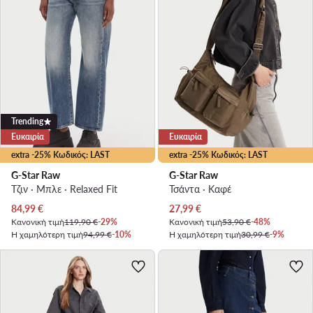
Trending
Ευκαιρία
Ευκαιρία
extra -25% Κωδικός: LAST
extra -25% Κωδικός: LAST
G-Star Raw
G-Star Raw
Τζιν · Μπλε · Relaxed Fit
Τσάντα · Καφέ
Τρέχουσα τιμή
Τρέχουσα τιμή
84,99
€
27,99
€
Κανονική τιμή
119,90 €
-29%
Κανονική τιμή
53,90 €
-48%
Η χαμηλότερη τιμή
94,99 €
-10%
Η χαμηλότερη τιμή
30,99 €
-9%