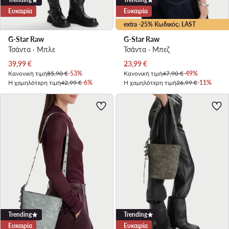
Ευκαιρία
Ευκαιρία
extra -25% Κωδικός: LAST
G-Star Raw
G-Star Raw
Τσάντα · Μπλε
Τσάντα · Μπεζ
Τρέχουσα τιμή
Τρέχουσα τιμή
39,99
€
23,99
€
Κανονική τιμή
85,90 €
-53%
Κανονική τιμή
47,90 €
-49%
Η χαμηλότερη τιμή
42,99 €
-6%
Η χαμηλότερη τιμή
26,99 €
-11%
Trending
Trending
Ευκαιρία
Ευκαιρία