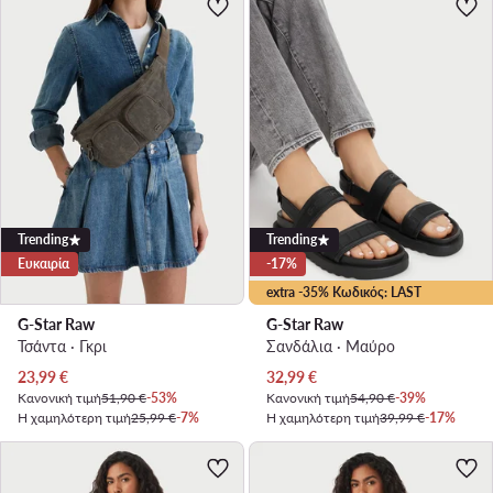
Trending
Trending
Ευκαιρία
-17%
extra -35% Κωδικός: LAST
G-Star Raw
G-Star Raw
Τσάντα · Γκρι
Σανδάλια · Μαύρο
Τρέχουσα τιμή
Τρέχουσα τιμή
23,99
€
32,99
€
Κανονική τιμή
51,90 €
-53%
Κανονική τιμή
54,90 €
-39%
Η χαμηλότερη τιμή
25,99 €
-7%
Η χαμηλότερη τιμή
39,99 €
-17%