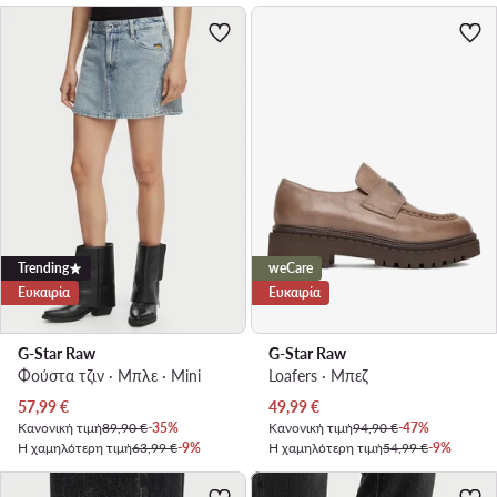
Trending
weCare
Ευκαιρία
Ευκαιρία
G-Star Raw
G-Star Raw
Φούστα τζιν · Μπλε · Mini
Loafers · Μπεζ
Τρέχουσα τιμή
Τρέχουσα τιμή
57,99
€
49,99
€
Κανονική τιμή
89,90 €
-35%
Κανονική τιμή
94,90 €
-47%
Η χαμηλότερη τιμή
63,99 €
-9%
Η χαμηλότερη τιμή
54,99 €
-9%