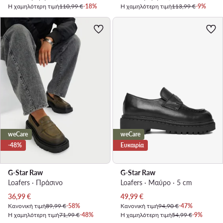
Η χαμηλότερη τιμή
110,99 €
-18%
Η χαμηλότερη τιμή
113,99 €
-9%
weCare
weCare
-48%
Ευκαιρία
G-Star Raw
G-Star Raw
Loafers · Πράσινο
Loafers · Μαύρο · 5 cm
Τρέχουσα τιμή
Τρέχουσα τιμή
36,99
€
49,99
€
Κανονική τιμή
89,99 €
-58%
Κανονική τιμή
94,90 €
-47%
Η χαμηλότερη τιμή
71,99 €
-48%
Η χαμηλότερη τιμή
54,99 €
-9%