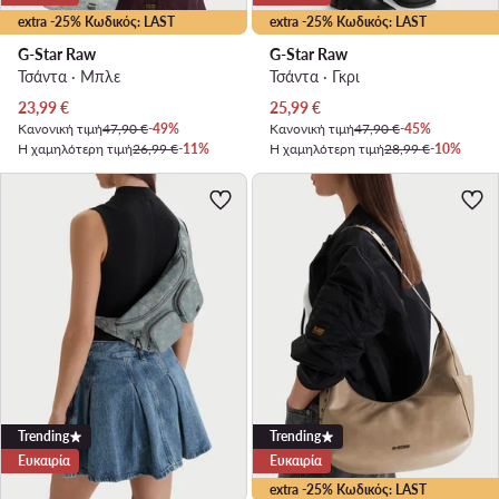
extra -25% Κωδικός: LAST
extra -25% Κωδικός: LAST
G-Star Raw
G-Star Raw
Τσάντα · Μπλε
Τσάντα · Γκρι
Τρέχουσα τιμή
Τρέχουσα τιμή
23,99
€
25,99
€
Κανονική τιμή
47,90 €
-49%
Κανονική τιμή
47,90 €
-45%
Η χαμηλότερη τιμή
26,99 €
-11%
Η χαμηλότερη τιμή
28,99 €
-10%
Trending
Trending
Ευκαιρία
Ευκαιρία
extra -25% Κωδικός: LAST