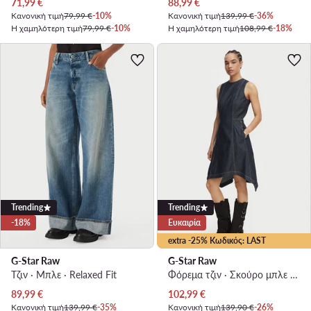
Τρέχουσα τιμή
Τρέχουσα τιμή
71,99
€
88,99
€
Κανονική τιμή
79,99 €
-10%
Κανονική τιμή
139,99 €
-36%
Η χαμηλότερη τιμή
79,99 €
-10%
Η χαμηλότερη τιμή
108,99 €
-18%
Trending
Trending
-18%
Ευκαιρία
extra -25% Κωδικός: LAST
G-Star Raw
G-Star Raw
Τζιν · Μπλε · Relaxed Fit
Φόρεμα τζιν · Σκούρο μπλε · Midi
Τρέχουσα τιμή
Τρέχουσα τιμή
89,99
€
102,99
€
Κανονική τιμή
139,99 €
-35%
Κανονική τιμή
139,90 €
-26%