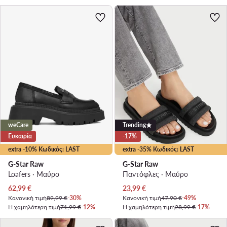
weCare
Trending
Ευκαιρία
-17%
extra -10% Κωδικός: LAST
extra -35% Κωδικός: LAST
G-Star Raw
G-Star Raw
Loafers · Μαύρο
Παντόφλες · Μαύρο
Τρέχουσα τιμή
Τρέχουσα τιμή
62,99
€
23,99
€
Κανονική τιμή
89,99 €
-30%
Κανονική τιμή
47,90 €
-49%
Η χαμηλότερη τιμή
71,99 €
-12%
Η χαμηλότερη τιμή
28,99 €
-17%