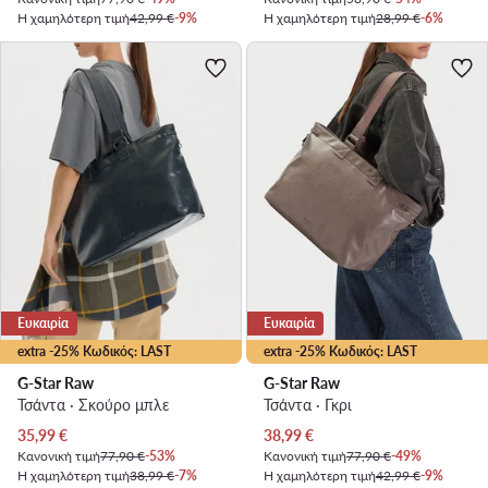
Η χαμηλότερη τιμή
42,99 €
-9%
Η χαμηλότερη τιμή
28,99 €
-6%
Ευκαιρία
Ευκαιρία
extra -25% Κωδικός: LAST
extra -25% Κωδικός: LAST
G-Star Raw
G-Star Raw
Τσάντα · Σκούρο μπλε
Τσάντα · Γκρι
Τρέχουσα τιμή
Τρέχουσα τιμή
35,99
€
38,99
€
Κανονική τιμή
77,90 €
-53%
Κανονική τιμή
77,90 €
-49%
Η χαμηλότερη τιμή
38,99 €
-7%
Η χαμηλότερη τιμή
42,99 €
-9%