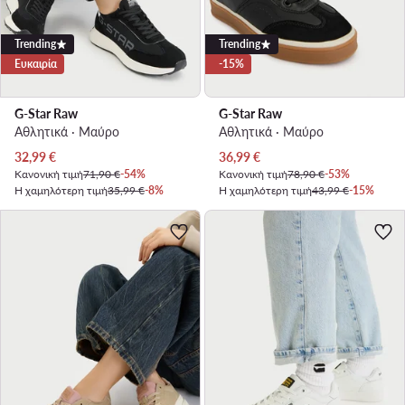
Trending
Trending
Ευκαιρία
-15%
G-Star Raw
G-Star Raw
Αθλητικά · Μαύρο
Αθλητικά · Μαύρο
Τρέχουσα τιμή
Τρέχουσα τιμή
32,99
€
36,99
€
Κανονική τιμή
71,90 €
-54%
Κανονική τιμή
78,90 €
-53%
Η χαμηλότερη τιμή
35,99 €
-8%
Η χαμηλότερη τιμή
43,99 €
-15%