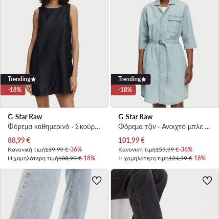
Trending
Trending
-18%
-18%
G-Star Raw
G-Star Raw
Φόρεμα καθημερινό · Σκούρο μπλε · Mini
Φόρεμα τζιν · Ανοιχτό μπλε · Mini
Τρέχουσα τιμή
Τρέχουσα τιμή
88,99
€
101,99
€
Κανονική τιμή
139,99 €
-36%
Κανονική τιμή
159,99 €
-36%
Η χαμηλότερη τιμή
108,99 €
-18%
Η χαμηλότερη τιμή
124,99 €
-18%