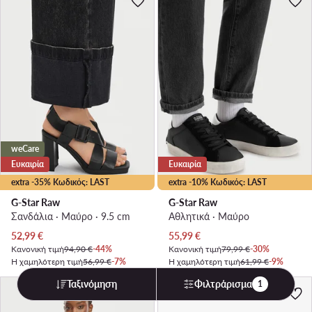
weCare
Ευκαιρία
Ευκαιρία
extra -35% Κωδικός: LAST
extra -10% Κωδικός: LAST
G-Star Raw
G-Star Raw
Σανδάλια · Μαύρο · 9.5 cm
Αθλητικά · Μαύρο
Τρέχουσα τιμή
Τρέχουσα τιμή
52,99
€
55,99
€
Κανονική τιμή
94,90 €
-44%
Κανονική τιμή
79,99 €
-30%
Η χαμηλότερη τιμή
56,99 €
-7%
Η χαμηλότερη τιμή
61,99 €
-9%
Ταξινόμηση
Φιλτράρισμα
1