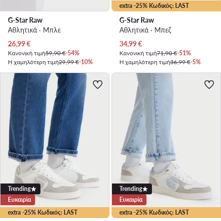
extra -25% Κωδικός: LAST
G-Star Raw
G-Star Raw
Αθλητικά · Μπλε
Αθλητικά · Μπεζ
Τρέχουσα τιμή
Τρέχουσα τιμή
26,99
€
34,99
€
Κανονική τιμή
59,90 €
-54%
Κανονική τιμή
71,90 €
-51%
Η χαμηλότερη τιμή
29,99 €
-10%
Η χαμηλότερη τιμή
36,99 €
-5%
Trending
Trending
Ευκαιρία
Ευκαιρία
extra -25% Κωδικός: LAST
extra -25% Κωδικός: LAST