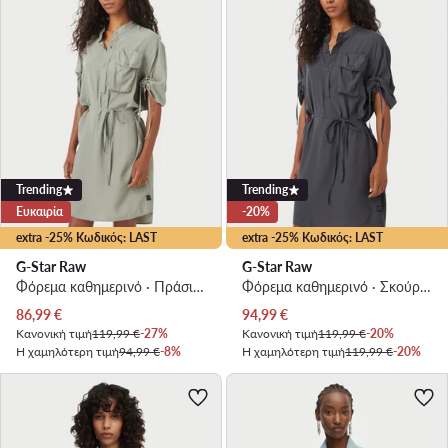
Trending
Trending
Ευκαιρία
-20%
extra -25% Κωδικός: LAST
extra -25% Κωδικός: LAST
G-Star Raw
G-Star Raw
Φόρεμα καθημερινό · Πράσινο · Mini
Φόρεμα καθημερινό · Σκούρο γκρι · Mini
Τρέχουσα τιμή
Τρέχουσα τιμή
86,99
€
94,99
€
Κανονική τιμή
119,99 €
-27%
Κανονική τιμή
119,99 €
-20%
Η χαμηλότερη τιμή
94,99 €
-8%
Η χαμηλότερη τιμή
119,99 €
-20%