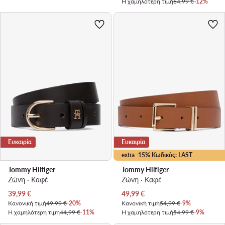
Η χαμηλότερη τιμή
64,99 €
-12%
Ευκαιρία
Ευκαιρία
extra -15% Κωδικός: LAST
Tommy Hilfiger
Tommy Hilfiger
Ζώνη · Καφέ
Ζώνη · Καφέ
Τρέχουσα τιμή
Τρέχουσα τιμή
39,99
€
49,99
€
Κανονική τιμή
49,99 €
-20%
Κανονική τιμή
54,99 €
-9%
Η χαμηλότερη τιμή
44,99 €
-11%
Η χαμηλότερη τιμή
54,99 €
-9%