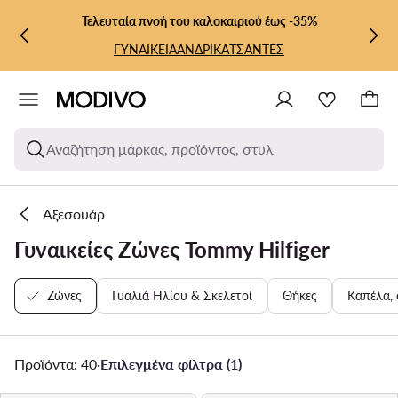
ΜΕΤΆΒΑΣΗ ΣΤΟ ΚΎΡΙΟ ΠΕΡΙΕΧΌΜΕΝΟ
ΜΕΤΆΒΑΣΗ ΣΤΗΝ ΑΝΑΖΉΤΗΣΗ
Τελευταία πνοή του καλοκαιριού έως -35%
ΓΥΝΑΙΚΕΙΑ
ΑΝΔΡΙΚΑ
ΤΣΑΝΤΕΣ
Αναζήτηση μάρκας, προϊόντος, στυλ
Αξεσουάρ
Γυναικείες Ζώνες Tommy Hilfiger
Ζώνες
Γυαλιά Ηλίου & Σκελετοί
Θήκες
Καπέλα, 
Προϊόντα: 40
·
Επιλεγμένα φίλτρα (1)