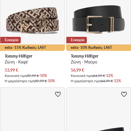
Ευκαιρία
Ευκαιρία
extra -15% Κωδικός: LAST
extra -10% Κωδικός: LAST
Tommy Hilfiger
Tommy Hilfiger
Ζώνη · Καφέ
Ζώνη · Μαύρο
Τρέχουσα τιμή
Τρέχουσα τιμή
53,99
€
56,99
€
Κανονική τιμή
59,99 €
-10%
Κανονική τιμή
64,99 €
-12%
Η χαμηλότερη τιμή
59,99 €
-10%
Η χαμηλότερη τιμή
64,99 €
-12%