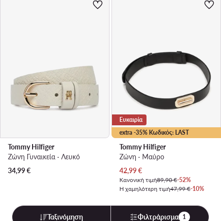
Ευκαιρία
extra -35% Κωδικός: LAST
Tommy Hilfiger
Tommy Hilfiger
Ζώνη Γυναικεία · Λευκό
Ζώνη · Μαύρο
Τρέχουσα τιμή
34,99
€
42,99
€
Κανονική τιμή
89,90 €
-52%
Η χαμηλότερη τιμή
47,99 €
-10%
Ταξινόμηση
Φιλτράρισμα
1