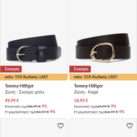
Ευκαιρία
Ευκαιρία
extra -15% Κωδικός: LAST
extra -15% Κωδικός: LAST
Tommy Hilfiger
Tommy Hilfiger
Ζώνη · Σκούρο μπλε
Ζώνη · Καφέ
Τρέχουσα τιμή
Τρέχουσα τιμή
49,99
€
58,99
€
Κανονική τιμή
54,99 €
-9%
Κανονική τιμή
64,99 €
-9%
Η χαμηλότερη τιμή
54,99 €
-9%
Η χαμηλότερη τιμή
64,99 €
-9%