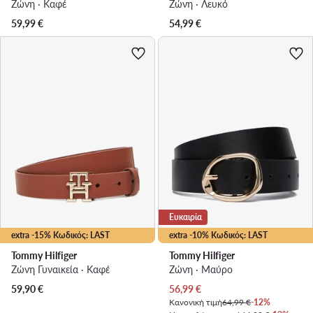
Ζώνη · Καφέ
Ζώνη · Λευκό
59,99
€
54,99
€
Ευκαιρία
extra -15% Κωδικός: LAST
extra -10% Κωδικός: LAST
Tommy Hilfiger
Tommy Hilfiger
Ζώνη Γυναικεία · Καφέ
Ζώνη · Μαύρο
Τρέχουσα τιμή
59,90
€
56,99
€
Κανονική τιμή
64,99 €
-12%