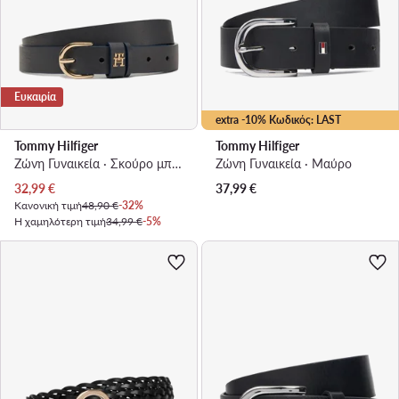
Ευκαιρία
extra -10% Κωδικός: LAST
Tommy Hilfiger
Tommy Hilfiger
Ζώνη Γυναικεία · Σκούρο μπλε
Ζώνη Γυναικεία · Μαύρο
Τρέχουσα τιμή
32,99
€
37,99
€
Κανονική τιμή
48,90 €
-32%
Η χαμηλότερη τιμή
34,99 €
-5%