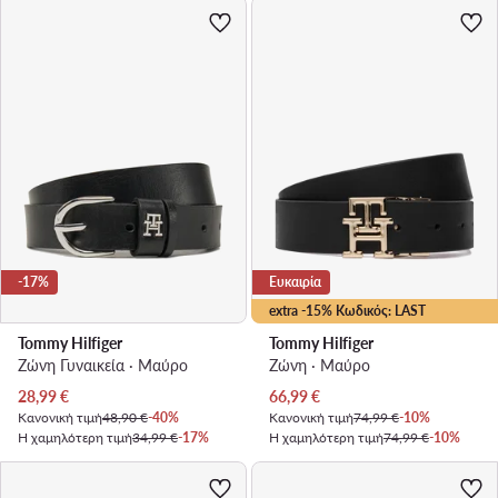
-17%
Ευκαιρία
extra -15% Κωδικός: LAST
Tommy Hilfiger
Tommy Hilfiger
Ζώνη Γυναικεία · Μαύρο
Ζώνη · Μαύρο
Τρέχουσα τιμή
Τρέχουσα τιμή
28,99
€
66,99
€
Κανονική τιμή
48,90 €
-40%
Κανονική τιμή
74,99 €
-10%
Η χαμηλότερη τιμή
34,99 €
-17%
Η χαμηλότερη τιμή
74,99 €
-10%