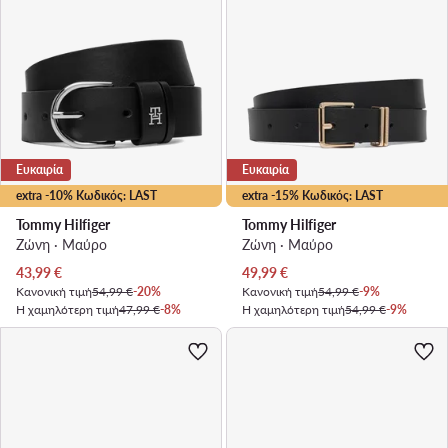
Ευκαιρία
Ευκαιρία
extra -10% Κωδικός: LAST
extra -15% Κωδικός: LAST
Tommy Hilfiger
Tommy Hilfiger
Ζώνη · Μαύρο
Ζώνη · Μαύρο
Τρέχουσα τιμή
Τρέχουσα τιμή
43,99
€
49,99
€
Κανονική τιμή
54,99 €
-20%
Κανονική τιμή
54,99 €
-9%
Η χαμηλότερη τιμή
47,99 €
-8%
Η χαμηλότερη τιμή
54,99 €
-9%