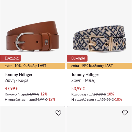
Ευκαιρία
Ευκαιρία
extra -10% Κωδικός: LAST
extra -15% Κωδικός: LAST
Tommy Hilfiger
Tommy Hilfiger
Ζώνη · Καφέ
Ζώνη · Μπεζ
Τρέχουσα τιμή
Τρέχουσα τιμή
47,99
€
53,99
€
Κανονική τιμή
54,99 €
-12%
Κανονική τιμή
59,99 €
-10%
Η χαμηλότερη τιμή
54,99 €
-12%
Η χαμηλότερη τιμή
59,99 €
-10%