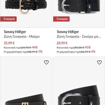
Ευκαιρία
Ευκαιρία
Tommy Hilfiger
Tommy Hilfiger
Ζώνη Γυναικεία · Μαύρο
Ζώνη Γυναικεία · Σκούρο μπλε
Τρέχουσα τιμή
Τρέχουσα τιμή
35,99
€
29,99
€
Κανονική τιμή
64,90 €
-44%
Κανονική τιμή
55,00 €
-45%
Η χαμηλότερη τιμή
38,99 €
-7%
Η χαμηλότερη τιμή
32,99 €
-9%