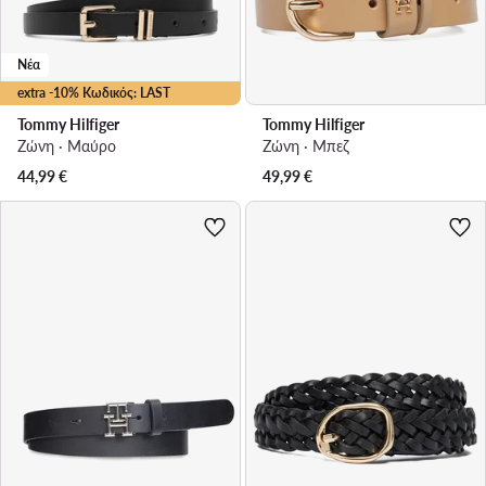
Νέα
extra -10% Κωδικός: LAST
Tommy Hilfiger
Tommy Hilfiger
Ζώνη · Μαύρο
Ζώνη · Μπεζ
44,99
€
49,99
€