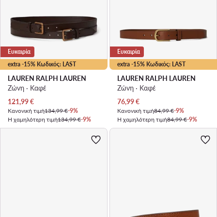
Ευκαιρία
Ευκαιρία
extra -15% Κωδικός: LAST
extra -15% Κωδικός: LAST
LAUREN RALPH LAUREN
LAUREN RALPH LAUREN
Ζώνη · Καφέ
Ζώνη · Καφέ
Τρέχουσα τιμή
Τρέχουσα τιμή
121,99
€
76,99
€
Κανονική τιμή
134,99 €
-9%
Κανονική τιμή
84,99 €
-9%
Η χαμηλότερη τιμή
134,99 €
-9%
Η χαμηλότερη τιμή
84,99 €
-9%