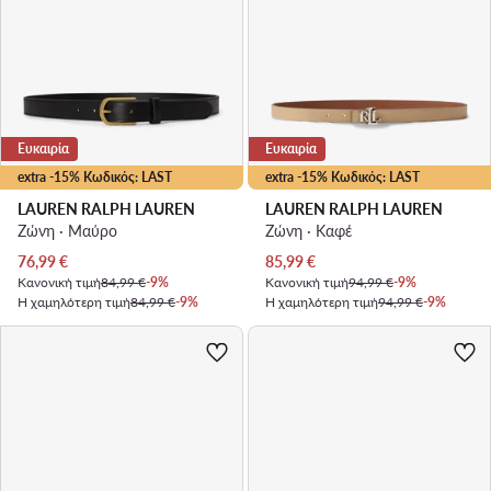
Ευκαιρία
Ευκαιρία
extra -15% Κωδικός: LAST
extra -15% Κωδικός: LAST
LAUREN RALPH LAUREN
LAUREN RALPH LAUREN
Ζώνη · Μαύρο
Ζώνη · Καφέ
Τρέχουσα τιμή
Τρέχουσα τιμή
76,99
€
85,99
€
Κανονική τιμή
84,99 €
-9%
Κανονική τιμή
94,99 €
-9%
Η χαμηλότερη τιμή
84,99 €
-9%
Η χαμηλότερη τιμή
94,99 €
-9%