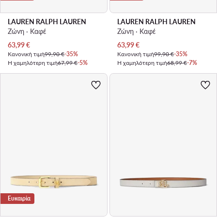
LAUREN RALPH LAUREN
LAUREN RALPH LAUREN
Ζώνη · Καφέ
Ζώνη · Καφέ
Τρέχουσα τιμή
Τρέχουσα τιμή
63,99
€
63,99
€
Κανονική τιμή
99,90 €
-35%
Κανονική τιμή
99,90 €
-35%
Η χαμηλότερη τιμή
67,99 €
-5%
Η χαμηλότερη τιμή
68,99 €
-7%
Ευκαιρία