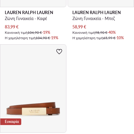
LAUREN RALPH LAUREN
LAUREN RALPH LAUREN
Ζώνη Γυναικεία · Καφέ
Ζώνη Γυναικεία · Μπεζ
Τρέχουσα τιμή
Τρέχουσα τιμή
83,99
€
58,99
€
Κανονική τιμή
104,90 €
-19%
Κανονική τιμή
98,90 €
-40%
Η χαμηλότερη τιμή
104,90 €
-19%
Η χαμηλότερη τιμή
65,99 €
-10%
Ευκαιρία