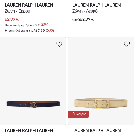
LAUREN RALPH LAUREN
LAUREN RALPH LAUREN
Ζώνη · Εκρού
Ζώνη · Λευκό
Τρέχουσα τιμή
62,99
€
από
62,99
€
Κανονική τιμή
94,90 €
-33%
Η χαμηλότερη τιμή
67,99 €
-7%
Ευκαιρία
LAUREN RALPH LAUREN
LAUREN RALPH LAUREN