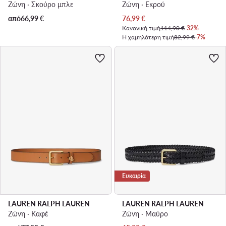
Ζώνη · Σκούρο μπλε
Ζώνη · Εκρού
Τρέχουσα τιμή
από
66,99
€
76,99
€
Κανονική τιμή
114,90 €
-32%
Η χαμηλότερη τιμή
82,99 €
-7%
Ευκαιρία
LAUREN RALPH LAUREN
LAUREN RALPH LAUREN
Ζώνη · Καφέ
Ζώνη · Μαύρο