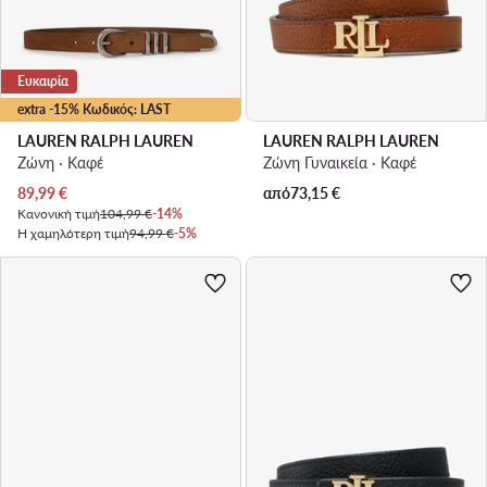
Ευκαιρία
extra -15% Κωδικός: LAST
LAUREN RALPH LAUREN
LAUREN RALPH LAUREN
Ζώνη · Καφέ
Ζώνη Γυναικεία · Καφέ
Τρέχουσα τιμή
89,99
€
από
73,15
€
Κανονική τιμή
104,99 €
-14%
Η χαμηλότερη τιμή
94,99 €
-5%