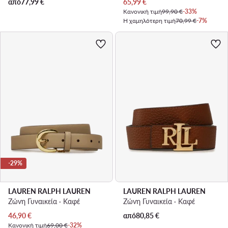
Τρέχουσα τιμή
από
77,99
€
65,99
€
Κανονική τιμή
99,90 €
-33%
Η χαμηλότερη τιμή
70,99 €
-7%
-29%
LAUREN RALPH LAUREN
LAUREN RALPH LAUREN
Ζώνη Γυναικεία · Καφέ
Ζώνη Γυναικεία · Καφέ
Τρέχουσα τιμή
46,90
€
από
80,85
€
Κανονική τιμή
69,00 €
-32%