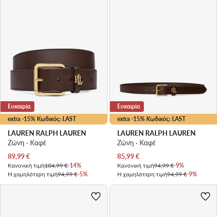
Ευκαιρία
Ευκαιρία
extra -15% Κωδικός: LAST
extra -15% Κωδικός: LAST
LAUREN RALPH LAUREN
LAUREN RALPH LAUREN
Ζώνη · Καφέ
Ζώνη · Καφέ
Τρέχουσα τιμή
Τρέχουσα τιμή
89,99
€
85,99
€
Κανονική τιμή
104,99 €
-14%
Κανονική τιμή
94,99 €
-9%
Η χαμηλότερη τιμή
94,99 €
-5%
Η χαμηλότερη τιμή
94,99 €
-9%