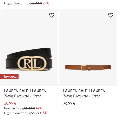
Η χαμηλότερη τιμή
66,90 €
-29%
Ευκαιρία
LAUREN RALPH LAUREN
LAUREN RALPH LAUREN
Ζώνη Γυναικεία · Καφέ
Ζώνη Γυναικεία · Καφέ
Τρέχουσα τιμή
50,99
€
76,99
€
Κανονική τιμή
89,00 €
-42%
Η χαμηλότερη τιμή
55,99 €
-8%