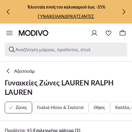
ΜΕΤΆΒΑΣΗ ΣΤΟ ΚΎΡΙΟ ΠΕΡΙΕΧΌΜΕΝΟ
ΜΕΤΆΒΑΣΗ ΣΤΗΝ ΑΝΑΖΉΤΗΣΗ
Τελευταία πνοή του καλοκαιριού έως -35%
ΓΥΝΑΙΚΕΙΑ
ΑΝΔΡΙΚΑ
ΤΣΑΝΤΕΣ
Αναζήτηση μάρκας, προϊόντος, στυλ
Αξεσουάρ
Γυναικείες Ζώνες LAUREN RALPH
LAUREN
Ζώνες
Γυαλιά Ηλίου & Σκελετοί
Θήκες
Καπέλα, 
Προϊόντα: 45
·
Επιλεγμένα φίλτρα (1)