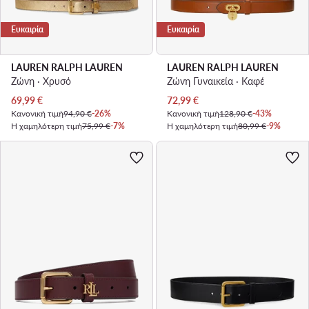
Ευκαιρία
Ευκαιρία
LAUREN RALPH LAUREN
LAUREN RALPH LAUREN
Ζώνη · Χρυσό
Ζώνη Γυναικεία · Καφέ
Τρέχουσα τιμή
Τρέχουσα τιμή
69,99
€
72,99
€
Κανονική τιμή
94,90 €
-26%
Κανονική τιμή
128,90 €
-43%
Η χαμηλότερη τιμή
75,99 €
-7%
Η χαμηλότερη τιμή
80,99 €
-9%