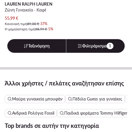
LAUREN RALPH LAUREN
Ζώνη Γυναικεία · Καφέ
Τρέχουσα τιμή
55,99
€
Κανονική τιμή
89,00 €
-37%
Η χαμηλότερη τιμή
58,99 €
-5%
Ταξινόμηση
Φιλτράρισμα
1
Άλλοι χρήστες / πελάτες αναζήτησαν επίσης
Μαύρα γυναικεία μπουφάν
Πέδιλα Guess για γυναίκες
Ανδρικά Ρολόγια Fossil
Παιδικά φορέματα Tommy Hilfiger
Top brands σε αυτήν την κατηγορία