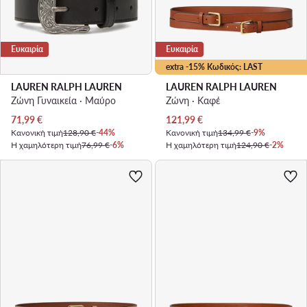
Ευκαιρία
Ευκαιρία
extra -15% Κωδικός: LAST
LAUREN RALPH LAUREN
LAUREN RALPH LAUREN
Ζώνη Γυναικεία · Μαύρο
Ζώνη · Καφέ
Τρέχουσα τιμή
Τρέχουσα τιμή
71,99
€
121,99
€
Κανονική τιμή
128,90 €
-44%
Κανονική τιμή
134,99 €
-9%
Η χαμηλότερη τιμή
76,99 €
-6%
Η χαμηλότερη τιμή
124,90 €
-2%