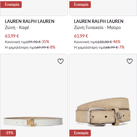
Ευκαιρία
Ευκαιρία
LAUREN RALPH LAUREN
LAUREN RALPH LAUREN
Ζώνη · Καφέ
Ζώνη Γυναικεία · Μαύρο
Τρέχουσα τιμή
Τρέχουσα τιμή
63,99
€
63,99
€
Κανονική τιμή
99,90 €
-35%
Κανονική τιμή
120,00 €
-46%
Η χαμηλότερη τιμή
69,99 €
-8%
Η χαμηλότερη τιμή
68,99 €
-7%
-19%
Ευκαιρία