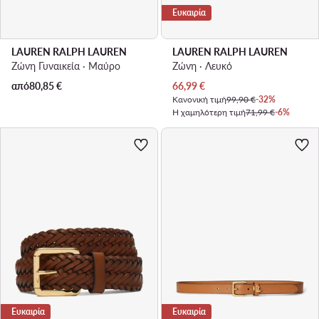
Ευκαιρία
LAUREN RALPH LAUREN
LAUREN RALPH LAUREN
Ζώνη Γυναικεία · Μαύρο
Ζώνη · Λευκό
Τρέχουσα τιμή
από
80,85
€
66,99
€
Κανονική τιμή
99,90 €
-32%
Η χαμηλότερη τιμή
71,99 €
-6%
Ευκαιρία
Ευκαιρία