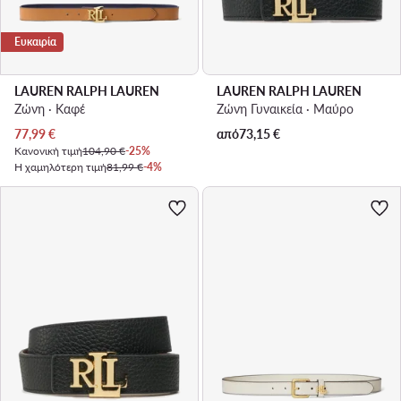
Ευκαιρία
LAUREN RALPH LAUREN
LAUREN RALPH LAUREN
Ζώνη · Καφέ
Ζώνη Γυναικεία · Μαύρο
Τρέχουσα τιμή
77,99
€
από
73,15
€
Κανονική τιμή
104,90 €
-25%
Η χαμηλότερη τιμή
81,99 €
-4%