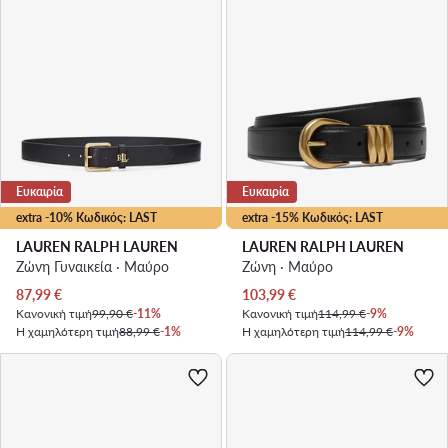
Ευκαιρία
Ευκαιρία
extra -10% Κωδικός: LAST
extra -15% Κωδικός: LAST
LAUREN RALPH LAUREN
LAUREN RALPH LAUREN
Ζώνη Γυναικεία · Μαύρο
Ζώνη · Μαύρο
Τρέχουσα τιμή
Τρέχουσα τιμή
87,99
€
103,99
€
Κανονική τιμή
99,90 €
-11%
Κανονική τιμή
114,99 €
-9%
Η χαμηλότερη τιμή
88,99 €
-1%
Η χαμηλότερη τιμή
114,99 €
-9%