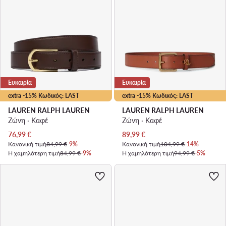
Ευκαιρία
Ευκαιρία
extra -15% Κωδικός: LAST
extra -15% Κωδικός: LAST
LAUREN RALPH LAUREN
LAUREN RALPH LAUREN
Ζώνη · Καφέ
Ζώνη · Καφέ
Τρέχουσα τιμή
Τρέχουσα τιμή
76,99
€
89,99
€
Κανονική τιμή
84,99 €
-9%
Κανονική τιμή
104,99 €
-14%
Η χαμηλότερη τιμή
84,99 €
-9%
Η χαμηλότερη τιμή
94,99 €
-5%