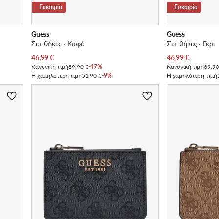
Ευκαιρία
Ευκαιρία
Guess
Guess
Σετ θήκες · Καφέ
Σετ θήκες · Γκρι
Τρέχουσα τιμή
Τρέχουσα τιμή
46,99
€
46,99
€
Κανονική τιμή
89,90 €
-47%
Κανονική τιμή
89,90
Η χαμηλότερη τιμή
51,90 €
-9%
Η χαμηλότερη τιμή