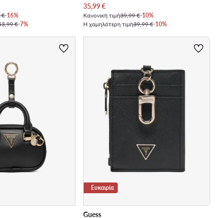
Τρέχουσα τιμή
35,99
€
 €
-16%
Κανονική τιμή
39,99 €
-10%
53,99 €
-7%
Η χαμηλότερη τιμή
39,99 €
-10%
Ευκαιρία
Guess