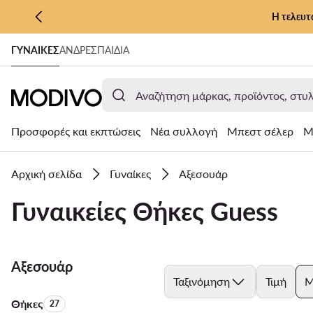
Η τελευτ
ΜΕΤΆΒΑΣΗ ΣΤΟ ΚΎΡΙΟ ΠΕΡΙΕΧΌΜΕΝΟ
ΓΥΝΑΊΚΕΣ
ΑΝΔΡΕΣ
ΠΑΙΔΙΑ
ΜΕΤΆΒΑΣΗ ΣΤΗΝ ΑΝΑΖΉΤΗΣΗ
Προσφορές και εκπτώσεις
Νέα συλλογή
Μπεστ σέλερ
Μ
Αρχική σελίδα
Γυναίκες
Αξεσουάρ
Γυναικείες Θήκες Guess
Αξεσουάρ
Ταξινόμηση
Τιμή
Μ
Θήκες
Αριθμός προϊόντων:
27