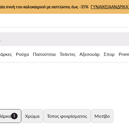
αία πνοή του καλοκαιριού με εκπτώσεις έως -35%
ΓΥΝΑΙΚΕΙΑ
ΑΝΔΡΙΚΑ
άρκες
Ρούχα
Παπούτσια
Τσάντες
Αξεσουάρ
Σπορ
Prem
άρκα
Χρώμα
Τύπος φινιρίσματος
Μοτίβο
1