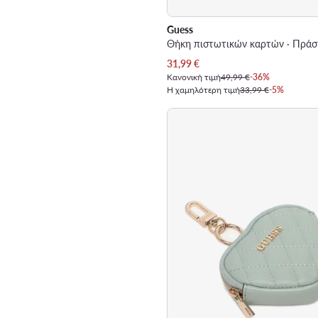
Guess
Θήκη πιστωτικών καρτών · Πράσ
Τρέχουσα τιμή
31,99
€
Κανονική τιμή
49,99 €
-36%
Η χαμηλότερη τιμή
33,99 €
-5%