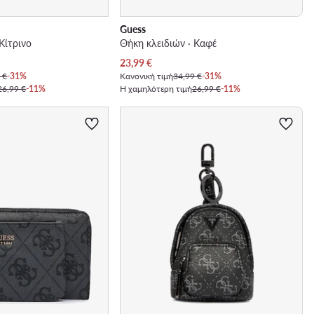
Guess
Κίτρινο
Θήκη κλειδιών · Καφέ
Τρέχουσα τιμή
23,99
€
 €
-31%
Κανονική τιμή
34,99 €
-31%
26,99 €
-11%
Η χαμηλότερη τιμή
26,99 €
-11%