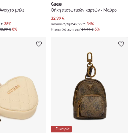
Guess
 Ανοιχτό μπλε
Θήκη πιστωτικών καρτών · Μαύρο
Τρέχουσα τιμή
32,99
€
 €
-38%
Κανονική τιμή
49,99 €
-34%
33,99 €
-8%
Η χαμηλότερη τιμή
34,99 €
-5%
Ευκαιρία