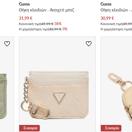
Guess
Guess
Θήκη κλειδιών · Ανοιχτό μπεζ
Θήκη κλειδιών ·
Τρέχουσα τιμή
Τρέχουσα τιμή
31,99
€
30,99
€
Κανονική τιμή
49,99 €
-36%
Κανονική τιμή
49,99
Η χαμηλότερη τιμή
32,99 €
-3%
Η χαμηλότερη τιμή
Ευκαιρία
Ευκαιρία