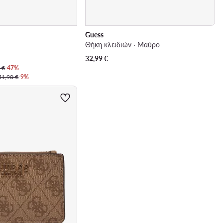
Guess
Θήκη κλειδιών · Μαύρο
32,99
€
 €
-47%
51,90 €
-9%