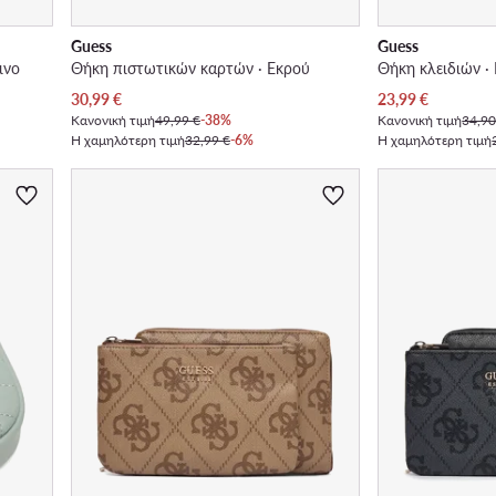
Guess
Guess
ινο
Θήκη πιστωτικών καρτών · Εκρού
Θήκη κλειδιών · 
Τρέχουσα τιμή
Τρέχουσα τιμή
30,99
€
23,99
€
Κανονική τιμή
49,99 €
-38%
Κανονική τιμή
34,90
Η χαμηλότερη τιμή
32,99 €
-6%
Η χαμηλότερη τιμή