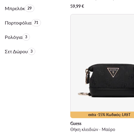
59,99
€
Μπρελόκ
Αριθμός προϊόντων:
29
Πορτοφόλια
Αριθμός προϊόντων:
71
Ρολόγια
Αριθμός προϊόντων:
3
Σετ Δώρου
Αριθμός προϊόντων:
3
extra -15% Κωδικός: LAST
Guess
Θήκη κλειδιών · Μαύρο