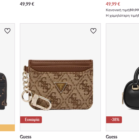
Τρέχουσα τιμή
49,99
€
49,99
€
Κανονική τιμή
59,99
Η χαμηλότερη τιμή
Ευκαιρία
-38%
Guess
Guess