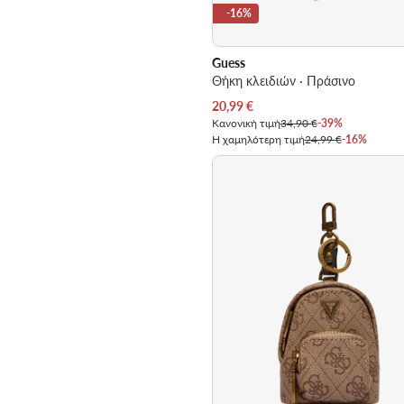
-16%
Guess
Θήκη κλειδιών · Πράσινο
Τρέχουσα τιμή
20,99
€
Κανονική τιμή
34,90 €
-39%
Η χαμηλότερη τιμή
24,99 €
-16%