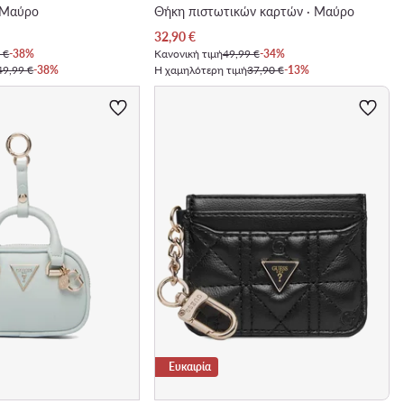
· Μαύρο
Θήκη πιστωτικών καρτών · Μαύρο
Τρέχουσα τιμή
32,90
€
 €
-38%
Κανονική τιμή
49,99 €
-34%
49,99 €
-38%
Η χαμηλότερη τιμή
37,90 €
-13%
Ευκαιρία