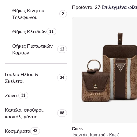
Προϊόντα: 27
·
Επιλεγμένα φίλτ
Θήκες Κινητού
Αριθμός προϊόντων:
2
Τηλεφώνου
Θήκες Κλειδιών
Αριθμός προϊόντων:
11
Θήκες Πιστωτικών
Αριθμός προϊόντων:
12
Καρτών
Γυαλιά Ηλίου &
Αριθμός προϊόντων:
34
Σκελετοί
Ζώνες
Αριθμός προϊόντων:
31
Καπέλα, σκούφοι,
Αριθμός προϊόντων:
88
κασκόλ, γάντια
Guess
Κοσμήματα
Αριθμός προϊόντων:
43
Τσαντάκι Κινητού · Καφέ