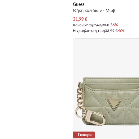
Guess
Θήκη κλειδιών · Μωβ
Τρέχουσα τιμή
31,99
€
Κανονική τιμή
49,99 €
-36%
Η χαμηλότερη τιμή
33,99 €
-5%
Ευκαιρία