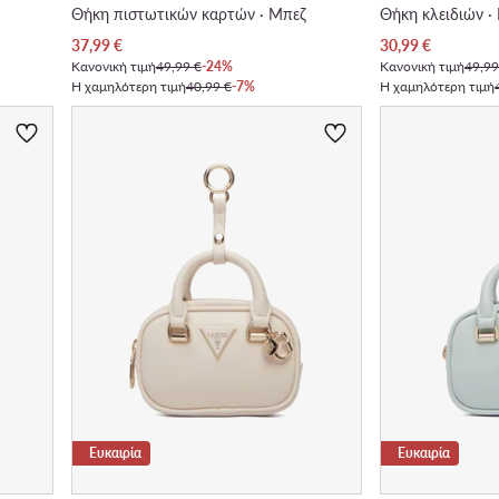
Θήκη πιστωτικών καρτών · Μπεζ
Θήκη κλειδιών 
Τρέχουσα τιμή
Τρέχουσα τιμή
37,99
€
30,99
€
Κανονική τιμή
49,99 €
-24%
Κανονική τιμή
49,99
Η χαμηλότερη τιμή
40,99 €
-7%
Η χαμηλότερη τιμή
Ευκαιρία
Ευκαιρία