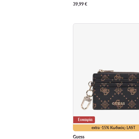
39,99
€
Ευκαιρία
extra -15% Κωδικός: LAST
Guess