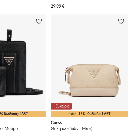
29,99
€
Ευκαιρία
15% Κωδικός: LAST
extra -15% Κωδικός: LAST
Guess
ύ · Μαύρο
Θήκη κλειδιών · Μπεζ