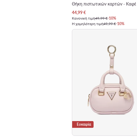
Θήκη πιστωτικών καρτών · Καφέ
Τρέχουσα τιμή
44,99
€
Κανονική τιμή
49,99 €
-10%
Η χαμηλότερη τιμή
49,99 €
-10%
Ευκαιρία