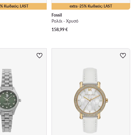
25% Κωδικός: LAST
extra -25% Κωδικός: LAST
Fossil
Ρολόι · Χρυσό
158,99
€