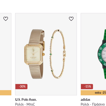
Λουράκι - υλικό
-30%
-15%
extra -
U.S. Polo Assn.
adidas
Ρολόι · Μπεζ
Ρολόι · Πράσινο