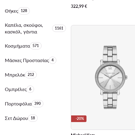
322,99
€
Θήκες
Αριθμός προϊόντων:
128
Καπέλα, σκούφοι,
Αριθμός προϊόντων:
1161
κασκόλ, γάντια
Κοσμήματα
Αριθμός προϊόντων:
571
Μάσκες Προστασίας
Αριθμός προϊόντων:
4
Μπρελόκ
Αριθμός προϊόντων:
212
Ομπρέλες
Αριθμός προϊόντων:
6
Πορτοφόλια
Αριθμός προϊόντων:
390
Σετ Δώρου
Αριθμός προϊόντων:
18
-20%