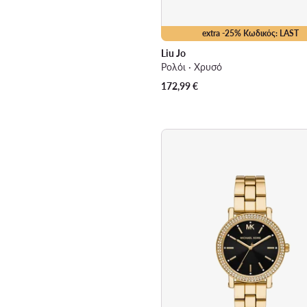
extra -25% Κωδικός: LAST
Liu Jo
Ρολόι · Χρυσό
172,99
€