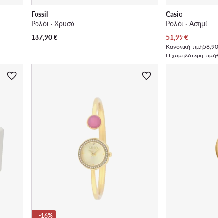
Fossil
Casio
Ρολόι · Χρυσό
Ρολόι · Ασημί
Τρέχουσα τιμή
187,90
€
51,99
€
Κανονική τιμή
58,90
Η χαμηλότερη τιμή
-16%