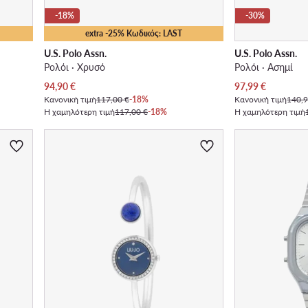
-18%
-30%
extra -25% Κωδικός: LAST
U.S. Polo Assn.
U.S. Polo Assn.
Ρολόι · Χρυσό
Ρολόι · Ασημί
Τρέχουσα τιμή
Τρέχουσα τιμή
94,90
€
97,99
€
Κανονική τιμή
117,00 €
-18%
Κανονική τιμή
140,9
Η χαμηλότερη τιμή
117,00 €
-18%
Η χαμηλότερη τιμή