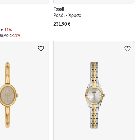
Fossil
Ρολόι · Χρυσό
231,90
€
 €
-11%
58,90 €
-11%