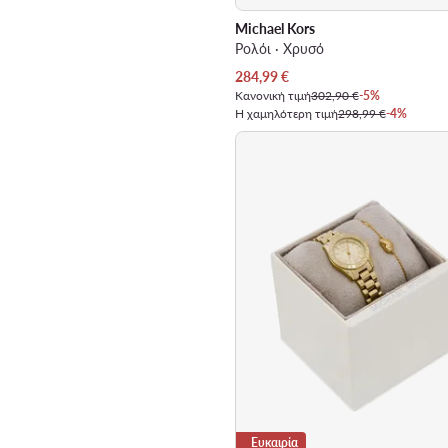
Michael Kors
Ρολόι · Χρυσό
Τρέχουσα τιμή
284,99
€
Κανονική τιμή
302,90 €
-5%
Η χαμηλότερη τιμή
298,99 €
-4%
Ευκαιρία