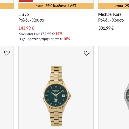
extra -25% Κωδικός: LAST
extra -
Liu Jo
Michael Kors
Ρολόι · Χρυσό
Ρολόι · Χρυσό
Τρέχουσα τιμή
143,99
€
301,99
€
Κανονική τιμή
172,99 €
-16%
Η χαμηλότερη τιμή
172,99 €
-16%