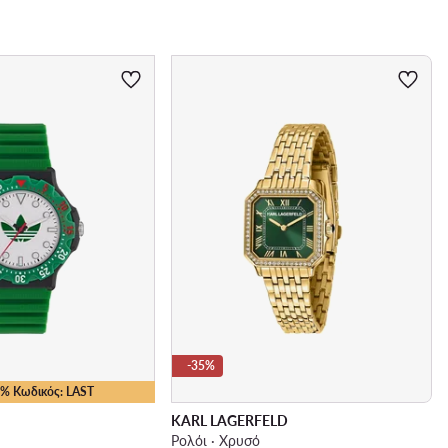
-35%
25% Κωδικός: LAST
KARL LAGERFELD
Ρολόι · Χρυσό