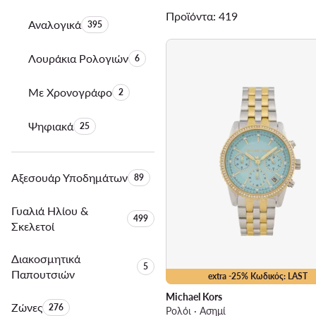
Προϊόντα: 419
Αναλογικά
Αριθμός προϊόντων:
395
Λουράκια Ρολογιών
Αριθμός προϊόντων:
6
Με Χρονογράφο
Αριθμός προϊόντων:
2
Ψηφιακά
Αριθμός προϊόντων:
25
Αξεσουάρ Υποδημάτων
Αριθμός προϊόντων:
89
Γυαλιά Ηλίου &
Αριθμός προϊόντων:
499
Σκελετοί
Διακοσμητικά
Αριθμός προϊόντων:
5
Παπουτσιών
extra -25% Κωδικός: LAST
Michael Kors
Ζώνες
Αριθμός προϊόντων:
276
Ρολόι · Ασημί