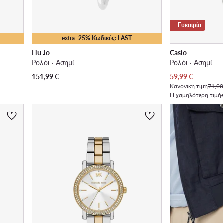
Ευκαιρία
extra -25% Κωδικός: LAST
Liu Jo
Casio
Ρολόι · Ασημί
Ρολόι · Ασημί
Τρέχουσα τιμή
151,99
€
59,99
€
Κανονική τιμή
71,90
Η χαμηλότερη τιμή