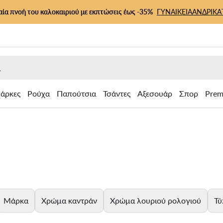
αία πνοή του καλοκαιριού με εκπτώσεις έως -35%
ΓΥΝΑΙΚΕΙΑ
ΑΝΔΡΙΚΑ
άρκες
Ρούχα
Παπούτσια
Τσάντες
Αξεσουάρ
Σπορ
Prem
Μάρκα
Χρώμα καντράν
Χρώμα λουριού ρολογιού
Τύ