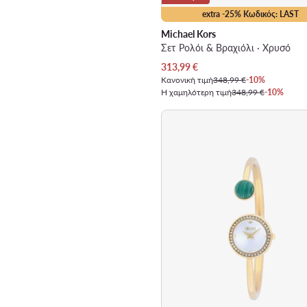
extra -25% Κωδικός: LAST
Michael Kors
Σετ Ρολόι & Βραχιόλι · Χρυσό
Τρέχουσα τιμή
313,99
€
Κανονική τιμή
348,99 €
-10%
Η χαμηλότερη τιμή
348,99 €
-10%