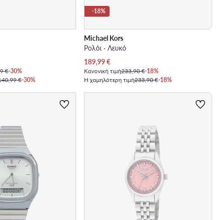
-18%
Michael Kors
Ρολόι · Λευκό
Τρέχουσα τιμή
189,99
€
9 €
-30%
Κανονική τιμή
233,90 €
-18%
140,99 €
-30%
Η χαμηλότερη τιμή
233,90 €
-18%