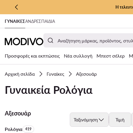
Η τελευτ
ΜΕΤΆΒΑΣΗ ΣΤΟ ΚΎΡΙΟ ΠΕΡΙΕΧΌΜΕΝΟ
ΓΥΝΑΊΚΕΣ
ΑΝΔΡΕΣ
ΠΑΙΔΙΑ
ΜΕΤΆΒΑΣΗ ΣΤΗΝ ΑΝΑΖΉΤΗΣΗ
Προσφορές και εκπτώσεις
Νέα συλλογή
Μπεστ σέλερ
Μ
Αρχική σελίδα
Γυναίκες
Αξεσουάρ
Γυναικεία Ρολόγια
Αξεσουάρ
Ταξινόμηση
Τιμή
Ρολόγια
Αριθμός προϊόντων:
419