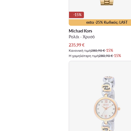
-15%
extra -25% Κωδικός: LAST
Michael Kors
Ρολόι · Χρυσό
Τρέχουσα τιμή
235,99
€
Κανονική τιμή
280,90 €
-15%
Η χαμηλότερη τιμή
280,90 €
-15%