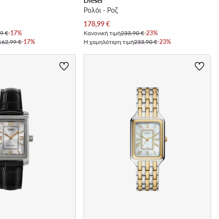
Diesel
Ρολόι · Ροζ
Τρέχουσα τιμή
178,99
€
9 €
-17%
Κανονική τιμή
233,90 €
-23%
162,99 €
-17%
Η χαμηλότερη τιμή
233,90 €
-23%