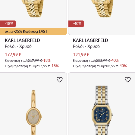
-18%
-40%
extra -25% Κωδικός: LAST
KARL LAGERFELD
KARL LAGERFELD
Ρολόι · Χρυσό
Ρολόι · Χρυσό
Τρέχουσα τιμή
Τρέχουσα τιμή
177,99
€
121,99
€
Κανονική τιμή
217,99 €
-18%
Κανονική τιμή
203,99 €
-40%
Η χαμηλότερη τιμή
217,99 €
-18%
Η χαμηλότερη τιμή
203,99 €
-40%