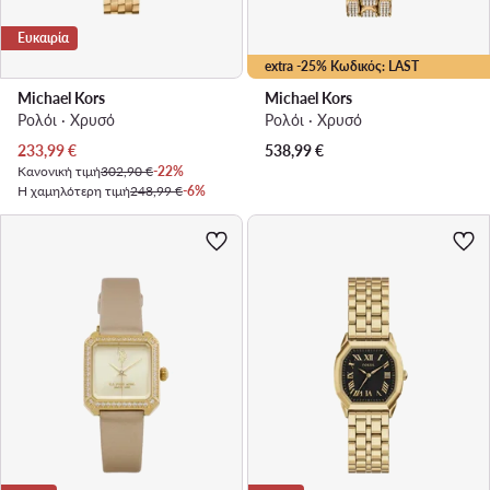
Ευκαιρία
extra -25% Κωδικός: LAST
Michael Kors
Michael Kors
Ρολόι · Χρυσό
Ρολόι · Χρυσό
Τρέχουσα τιμή
233,99
€
538,99
€
Κανονική τιμή
302,90 €
-22%
Η χαμηλότερη τιμή
248,99 €
-6%