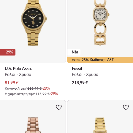
-29%
Νέα
extra -25% Κωδικός: LAST
U.S. Polo Assn.
Fossil
Ρολόι · Χρυσό
Ρολόι · Χρυσό
Τρέχουσα τιμή
81,99
€
218,99
€
Κανονική τιμή
115,99 €
-29%
Η χαμηλότερη τιμή
115,99 €
-29%