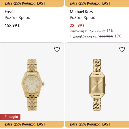
extra -25% Κωδικός: LAST
extra -25% Κωδικός: LAST
Fossil
Michael Kors
Ρολόι · Χρυσό
Ρολόι · Χρυσό
Τρέχουσα τιμή
158,99
€
235,99
€
Κανονική τιμή
280,90 €
-15%
Η χαμηλότερη τιμή
280,90 €
-15%
Ευκαιρία
extra -25% Κωδικός: LAST
extra -25% Κωδικός: LAST