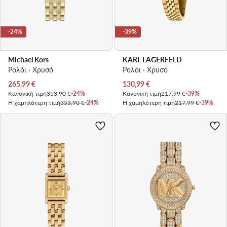
-24%
-39%
Michael Kors
KARL LAGERFELD
Ρολόι · Χρυσό
Ρολόι · Χρυσό
Τρέχουσα τιμή
Τρέχουσα τιμή
265,99
€
130,99
€
Κανονική τιμή
353,90 €
-24%
Κανονική τιμή
217,99 €
-39%
Η χαμηλότερη τιμή
353,90 €
-24%
Η χαμηλότερη τιμή
217,99 €
-39%