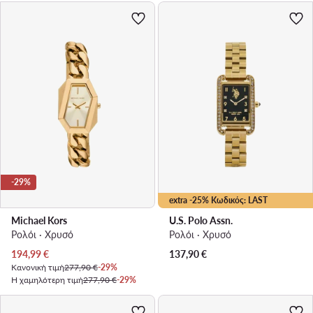
-29%
extra -25% Κωδικός: LAST
Michael Kors
U.S. Polo Assn.
Ρολόι · Χρυσό
Ρολόι · Χρυσό
Τρέχουσα τιμή
194,99
€
137,90
€
Κανονική τιμή
277,90 €
-29%
Η χαμηλότερη τιμή
277,90 €
-29%