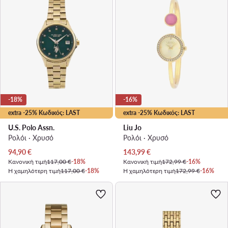
-18%
-16%
extra -25% Κωδικός: LAST
extra -25% Κωδικός: LAST
U.S. Polo Assn.
Liu Jo
Ρολόι · Χρυσό
Ρολόι · Χρυσό
Τρέχουσα τιμή
Τρέχουσα τιμή
94,90
€
143,99
€
Κανονική τιμή
117,00 €
-18%
Κανονική τιμή
172,99 €
-16%
Η χαμηλότερη τιμή
117,00 €
-18%
Η χαμηλότερη τιμή
172,99 €
-16%