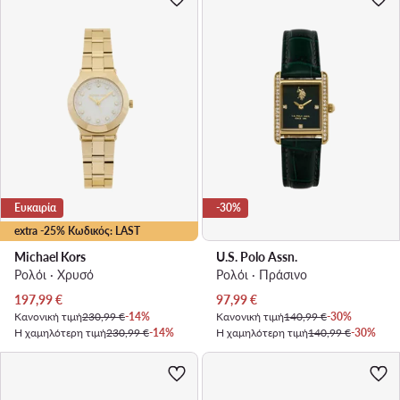
Ευκαιρία
-30%
extra -25% Κωδικός: LAST
Michael Kors
U.S. Polo Assn.
Ρολόι · Χρυσό
Ρολόι · Πράσινο
Τρέχουσα τιμή
Τρέχουσα τιμή
197,99
€
97,99
€
Κανονική τιμή
230,99 €
-14%
Κανονική τιμή
140,99 €
-30%
Η χαμηλότερη τιμή
230,99 €
-14%
Η χαμηλότερη τιμή
140,99 €
-30%