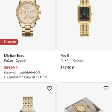
Ευκαιρία
Michael Kors
Fossil
Ρολόι · Χρυσό
Ρολόι · Χρυσό
Τρέχουσα τιμή
284,99
€
187,90
€
Κανονική τιμή
302,90 €
-5%
Η χαμηλότερη τιμή
298,99 €
-4%