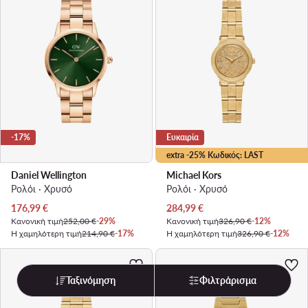
-17%
Ευκαιρία
extra -25% Κωδικός: LAST
Daniel Wellington
Michael Kors
Ρολόι · Χρυσό
Ρολόι · Χρυσό
Τρέχουσα τιμή
Τρέχουσα τιμή
176,99
€
284,99
€
Κανονική τιμή
252,00 €
-29%
Κανονική τιμή
326,90 €
-12%
Η χαμηλότερη τιμή
214,90 €
-17%
Η χαμηλότερη τιμή
326,90 €
-12%
Ταξινόμηση
Φιλτράρισμα