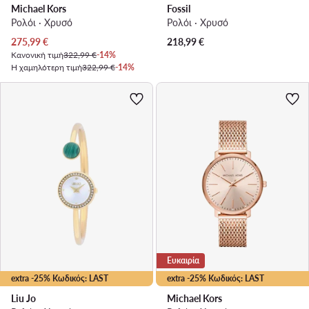
Michael Kors
Fossil
Ρολόι · Χρυσό
Ρολόι · Χρυσό
Τρέχουσα τιμή
275,99
€
218,99
€
Κανονική τιμή
322,99 €
-14%
Η χαμηλότερη τιμή
322,99 €
-14%
Ευκαιρία
extra -25% Κωδικός: LAST
extra -25% Κωδικός: LAST
Liu Jo
Michael Kors