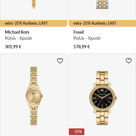
extra -25% Κωδικός: LAST
extra -25% Κωδικός: LAST
Michael Kors
Fossil
Ρολόι · Χρυσό
Ρολόι · Χρυσό
301,99
€
178,99
€
-15%