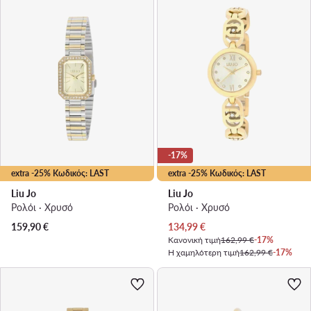
-17%
extra -25% Κωδικός: LAST
extra -25% Κωδικός: LAST
Liu Jo
Liu Jo
Ρολόι · Χρυσό
Ρολόι · Χρυσό
Τρέχουσα τιμή
159,90
€
134,99
€
Κανονική τιμή
162,99 €
-17%
Η χαμηλότερη τιμή
162,99 €
-17%