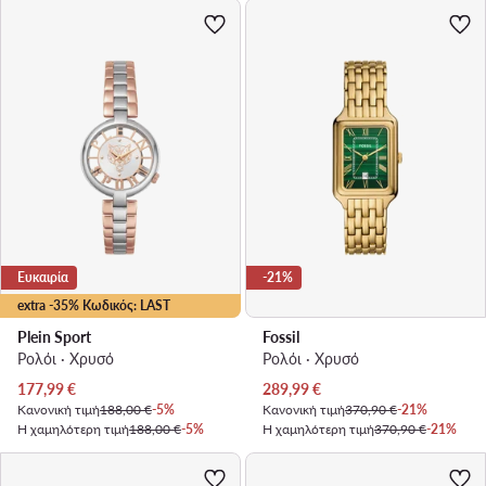
Ευκαιρία
-21%
extra -35% Κωδικός: LAST
Plein Sport
Fossil
Ρολόι · Χρυσό
Ρολόι · Χρυσό
Τρέχουσα τιμή
Τρέχουσα τιμή
177,99
€
289,99
€
Κανονική τιμή
188,00 €
-5%
Κανονική τιμή
370,90 €
-21%
Η χαμηλότερη τιμή
188,00 €
-5%
Η χαμηλότερη τιμή
370,90 €
-21%