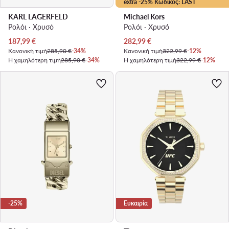
extra -25% Κωδικός: LAST
KARL LAGERFELD
Michael Kors
Ρολόι · Χρυσό
Ρολόι · Χρυσό
Τρέχουσα τιμή
Τρέχουσα τιμή
187,99
€
282,99
€
Κανονική τιμή
285,90 €
-34%
Κανονική τιμή
322,99 €
-12%
Η χαμηλότερη τιμή
285,90 €
-34%
Η χαμηλότερη τιμή
322,99 €
-12%
-25%
Ευκαιρία