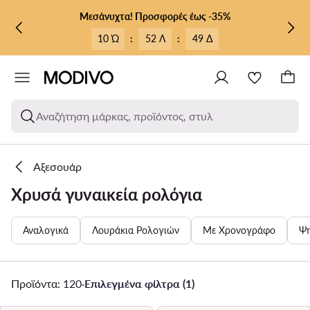
ΜΕΤΆΒΑΣΗ ΣΤΟ ΚΎΡΙΟ ΠΕΡΙΕΧΌΜΕΝΟ
ΜΕΤΆΒΑΣΗ ΣΤΗΝ ΑΝΑΖΉΤΗΣΗ
Μεσάνυχτα! Προσφορές έως -35%
10 Ώ
:
52 Λ
:
47 Δ
Αναζήτηση μάρκας, προϊόντος, στυλ
Αξεσουάρ
Χρυσά γυναικεία ρολόγια
Αναλογικά
Λουράκια Ρολογιών
Με Χρονογράφο
Ψη
Προϊόντα: 120
·
Επιλεγμένα φίλτρα (1)