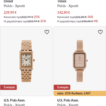
Diesel
Timex
Ρολόι · Χρυσό
Ρολόι · Χρυσό
Τρέχουσα τιμή
Τρέχουσα τιμή
239,99
€
142,90
€
Κανονική τιμή
322,99 €
-25%
Κανονική τιμή
226,00 €
-36%
Η χαμηλότερη τιμή
322,99 €
-25%
Η χαμηλότερη τιμή
150,00 €
-4%
Ευκαιρία
Ευκαιρία
extra -25% Κωδικός: LAST
U.S. Polo Assn.
U.S. Polo Assn.
Ρολόι · Χρυσό
Ρολόι · Χρυσό