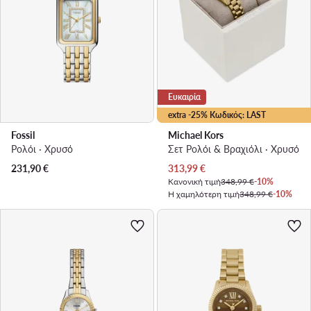
Ευκαιρία
extra -25% Κωδικός: LAST
Fossil
Michael Kors
Ρολόι · Χρυσό
Σετ Ρολόι & Βραχιόλι · Χρυσό
Τρέχουσα τιμή
231,90
€
313,99
€
Κανονική τιμή
348,99 €
-10%
Η χαμηλότερη τιμή
348,99 €
-10%