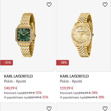
-35%
-38%
KARL LAGERFELD
KARL LAGERFELD
Ρολόι · Χρυσό
Ρολόι · Χρυσό
Τρέχουσα τιμή
Τρέχουσα τιμή
140,99
€
119,99
€
Κανονική τιμή
217,99 €
-35%
Κανονική τιμή
194,99 €
-38%
Η χαμηλότερη τιμή
217,99 €
-35%
Η χαμηλότερη τιμή
194,99 €
-38%