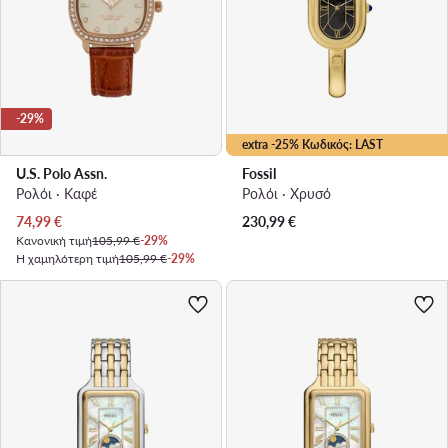
-29%
extra -25% Κωδικός: LAST
U.S. Polo Assn.
Fossil
Ρολόι · Καφέ
Ρολόι · Χρυσό
Τρέχουσα τιμή
74,99
€
230,99
€
Κανονική τιμή
105,99 €
-29%
Η χαμηλότερη τιμή
105,99 €
-29%