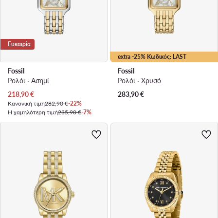
Ευκαιρία
extra -25% Κωδικός: LAST
Fossil
Fossil
Ρολόι · Ασημί
Ρολόι · Χρυσό
Τρέχουσα τιμή
218,90
€
283,90
€
Κανονική τιμή
282,90 €
-22%
Η χαμηλότερη τιμή
235,90 €
-7%