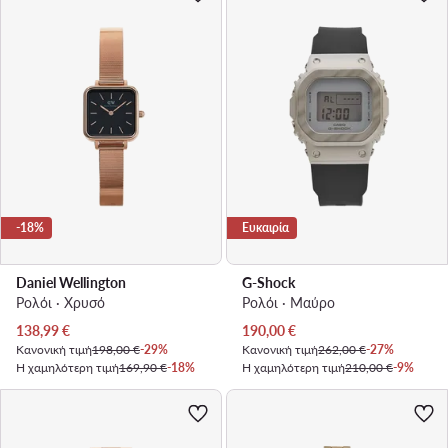
-18%
Ευκαιρία
Daniel Wellington
G-Shock
Ρολόι · Χρυσό
Ρολόι · Μαύρο
Τρέχουσα τιμή
Τρέχουσα τιμή
138,99
€
190,00
€
Κανονική τιμή
198,00 €
-29%
Κανονική τιμή
262,00 €
-27%
Η χαμηλότερη τιμή
169,90 €
-18%
Η χαμηλότερη τιμή
210,00 €
-9%