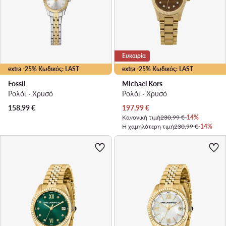
Ευκαιρία
extra -25% Κωδικός: LAST
extra -25% Κωδικός: LAST
Fossil
Michael Kors
Ρολόι · Χρυσό
Ρολόι · Χρυσό
Τρέχουσα τιμή
158,99
€
197,99
€
Κανονική τιμή
230,99 €
-14%
Η χαμηλότερη τιμή
230,99 €
-14%