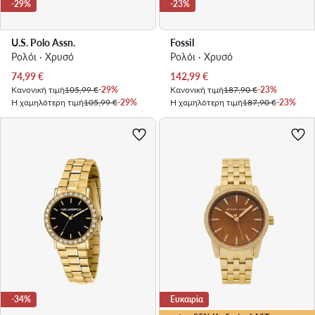
-29%
-23%
U.S. Polo Assn.
Fossil
Ρολόι · Χρυσό
Ρολόι · Χρυσό
Τρέχουσα τιμή
Τρέχουσα τιμή
74,99
€
142,99
€
Κανονική τιμή
105,99 €
-29%
Κανονική τιμή
187,90 €
-23%
Η χαμηλότερη τιμή
105,99 €
-29%
Η χαμηλότερη τιμή
187,90 €
-23%
-34%
Ευκαιρία