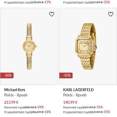
Η χαμηλότερη τιμή
175,99 €
-17%
Η χαμηλότερη τιμή
217,99 €
-35%
-16%
-35%
Michael Kors
KARL LAGERFELD
Ρολόι · Χρυσό
Ρολόι · Χρυσό
Τρέχουσα τιμή
Τρέχουσα τιμή
213,99
€
140,99
€
Κανονική τιμή
303,90 €
-29%
Κανονική τιμή
217,99 €
-35%
Η χαμηλότερη τιμή
256,99 €
-16%
Η χαμηλότερη τιμή
217,99 €
-35%