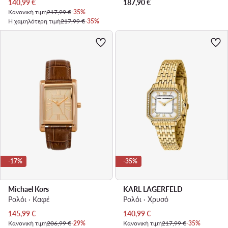
Τρέχουσα τιμή
140,99
€
187,90
€
Κανονική τιμή
217,99 €
-35%
Η χαμηλότερη τιμή
217,99 €
-35%
-17%
-35%
Michael Kors
KARL LAGERFELD
Ρολόι · Καφέ
Ρολόι · Χρυσό
Τρέχουσα τιμή
Τρέχουσα τιμή
145,99
€
140,99
€
Κανονική τιμή
206,99 €
-29%
Κανονική τιμή
217,99 €
-35%