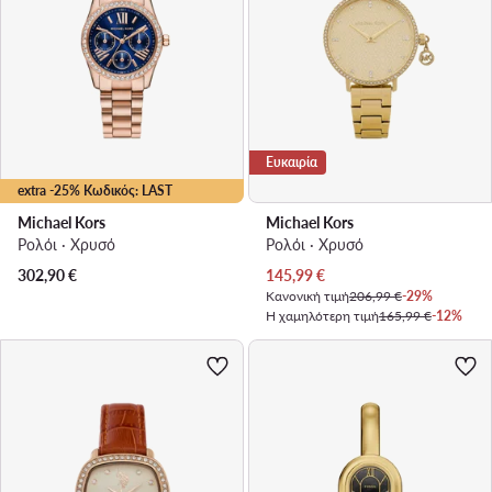
Ευκαιρία
extra -25% Κωδικός: LAST
Michael Kors
Michael Kors
Ρολόι · Χρυσό
Ρολόι · Χρυσό
Τρέχουσα τιμή
302,90
€
145,99
€
Κανονική τιμή
206,99 €
-29%
Η χαμηλότερη τιμή
165,99 €
-12%