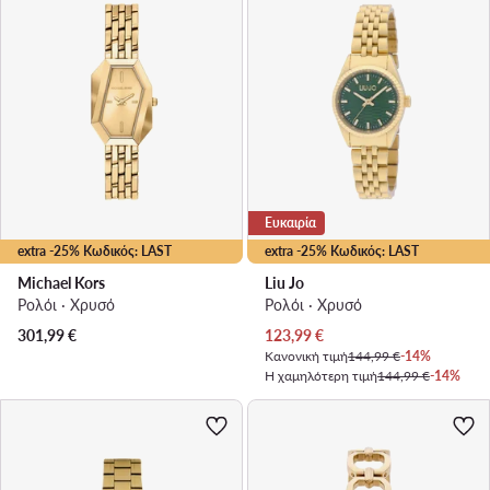
Ευκαιρία
extra -25% Κωδικός: LAST
extra -25% Κωδικός: LAST
Michael Kors
Liu Jo
Ρολόι · Χρυσό
Ρολόι · Χρυσό
Τρέχουσα τιμή
301,99
€
123,99
€
Κανονική τιμή
144,99 €
-14%
Η χαμηλότερη τιμή
144,99 €
-14%