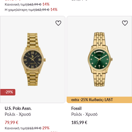
Κανονική τιμή
162,99 €
-14%
Η χαμηλότερη τιμή
162,99 €
-14%
-29%
extra -25% Κωδικός: LAST
U.S. Polo Assn.
Fossil
Ρολόι · Χρυσό
Ρολόι · Χρυσό
Τρέχουσα τιμή
79,99
€
185,99
€
Κανονική τιμή
112,99 €
-29%