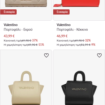
Ευκαιρία
Ευκαιρία
Valentino
Valentino
Πορτοφόλι · Εκρού
Πορτοφόλι · Κόκκινο
Τρέχουσα τιμή
Τρέχουσα τιμή
43,99
€
46,99
€
Κανονική τιμή
69,90 €
-37%
Κανονική τιμή
69,90 €
-32%
Η χαμηλότερη τιμή
49,90 €
-11%
Η χαμηλότερη τιμή
51,99 €
-9%