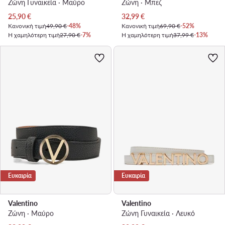
Ζώνη Γυναικεία · Μαύρο
Ζώνη · Μπεζ
Τρέχουσα τιμή
Τρέχουσα τιμή
25,90
€
32,99
€
Κανονική τιμή
49,90 €
-48%
Κανονική τιμή
69,90 €
-52%
Η χαμηλότερη τιμή
27,90 €
-7%
Η χαμηλότερη τιμή
37,99 €
-13%
Ευκαιρία
Ευκαιρία
Valentino
Valentino
Ζώνη · Μαύρο
Ζώνη Γυναικεία · Λευκό