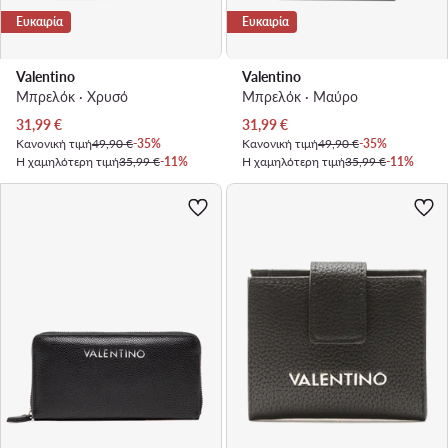
Ευκαιρία
Ευκαιρία
Valentino
Valentino
Μπρελόκ · Χρυσό
Μπρελόκ · Μαύρο
Τρέχουσα τιμή
Τρέχουσα τιμή
31,99
€
31,99
€
Κανονική τιμή
49,90 €
-35%
Κανονική τιμή
49,90 €
-35%
Η χαμηλότερη τιμή
35,99 €
-11%
Η χαμηλότερη τιμή
35,99 €
-11%