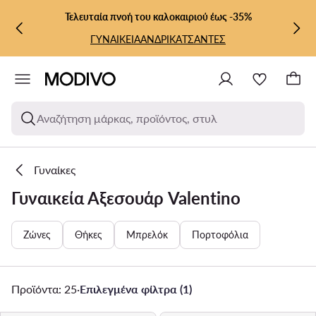
ΜΕΤΆΒΑΣΗ ΣΤΟ ΚΎΡΙΟ ΠΕΡΙΕΧΌΜΕΝΟ
ΜΕΤΆΒΑΣΗ ΣΤΗΝ ΑΝΑΖΉΤΗΣΗ
Τελευταία πνοή του καλοκαιριού έως -35%
ΓΥΝΑΙΚΕΙΑ
ΑΝΔΡΙΚΑ
ΤΣΑΝΤΕΣ
Αναζήτηση μάρκας, προϊόντος, στυλ
Γυναίκες
Γυναικεία Αξεσουάρ Valentino
Ζώνες
Θήκες
Μπρελόκ
Πορτοφόλια
Προϊόντα: 25
·
Επιλεγμένα φίλτρα (1)