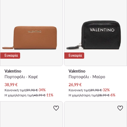
Ευκαιρία
Ευκαιρία
Valentino
Valentino
Πορτοφόλι · Καφέ
Πορτοφόλι · Μαύρο
Τρέχουσα τιμή
Τρέχουσα τιμή
38,99
€
26,99
€
Κανονική τιμή
59,90 €
-34%
Κανονική τιμή
39,90 €
-32%
Η χαμηλότερη τιμή
43,99 €
-11%
Η χαμηλότερη τιμή
28,99 €
-6%