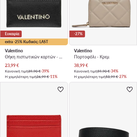
Ευκαιρία
-27%
extra -25% Κωδικός: LAST
Valentino
Valentino
Θήκη πιστωτικών καρτών · Μαύρο
Πορτοφόλι · Κρεμ
Τρέχουσα τιμή
Τρέχουσα τιμή
23,99
€
38,99
€
Κανονική τιμή
39,90 €
-39%
Κανονική τιμή
59,90 €
-34%
Η χαμηλότερη τιμή
26,99 €
-11%
Η χαμηλότερη τιμή
53,99 €
-27%