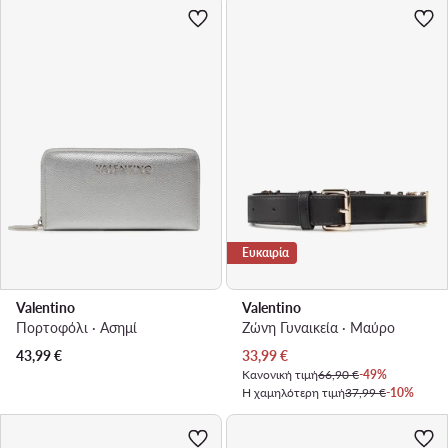
Ευκαιρία
Valentino
Valentino
Πορτοφόλι · Ασημί
Ζώνη Γυναικεία · Μαύρο
Τρέχουσα τιμή
43,99
€
33,99
€
Κανονική τιμή
66,90 €
-49%
Η χαμηλότερη τιμή
37,99 €
-10%