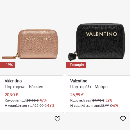
-19%
Ευκαιρία
Valentino
Valentino
Πορτοφόλι · Κόκκινο
Πορτοφόλι · Μαύρο
Τρέχουσα τιμή
Τρέχουσα τιμή
20,90
€
26,99
€
Κανονική τιμή
39,90 €
-47%
Κανονική τιμή
39,90 €
-32%
Η χαμηλότερη τιμή
25,90 €
-19%
Η χαμηλότερη τιμή
28,99 €
-6%