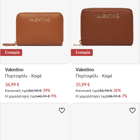
Ευκαιρία
Ευκαιρία
Valentino
Valentino
Πορτοφόλι · Καφέ
Πορτοφόλι · Καφέ
Τρέχουσα τιμή
Τρέχουσα τιμή
36,99
€
35,99
€
Κανονική τιμή
56,90 €
-34%
Κανονική τιμή
56,90 €
-36%
Η χαμηλότερη τιμή
40,99 €
-9%
Η χαμηλότερη τιμή
38,99 €
-7%