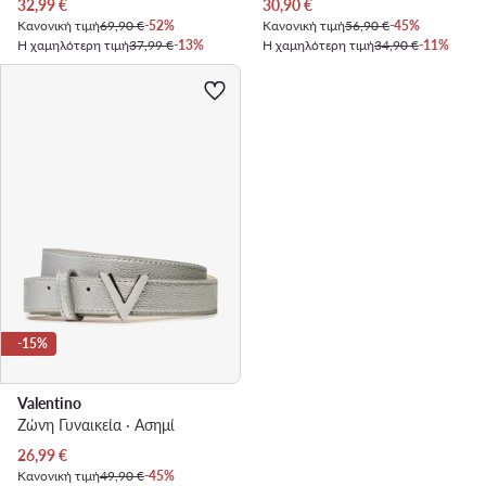
Τρέχουσα τιμή
Τρέχουσα τιμή
32,99
€
30,90
€
Κανονική τιμή
69,90 €
-52%
Κανονική τιμή
56,90 €
-45%
Η χαμηλότερη τιμή
37,99 €
-13%
Η χαμηλότερη τιμή
34,90 €
-11%
-15%
Valentino
Ζώνη Γυναικεία · Ασημί
Τρέχουσα τιμή
26,99
€
Κανονική τιμή
49,90 €
-45%