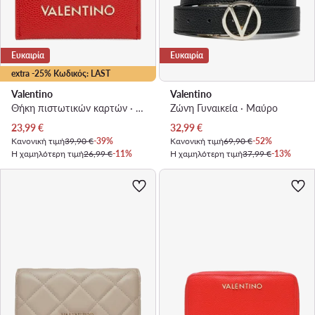
Ευκαιρία
Ευκαιρία
extra -25% Κωδικός: LAST
Valentino
Valentino
Θήκη πιστωτικών καρτών · Κόκκινο
Ζώνη Γυναικεία · Μαύρο
Τρέχουσα τιμή
Τρέχουσα τιμή
23,99
€
32,99
€
Κανονική τιμή
39,90 €
-39%
Κανονική τιμή
69,90 €
-52%
Η χαμηλότερη τιμή
26,99 €
-11%
Η χαμηλότερη τιμή
37,99 €
-13%