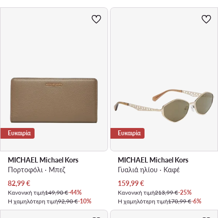
Ευκαιρία
Ευκαιρία
MICHAEL Michael Kors
MICHAEL Michael Kors
Πορτοφόλι · Μπεζ
Γυαλιά ηλίου · Καφέ
Τρέχουσα τιμή
Τρέχουσα τιμή
82,99
€
159,99
€
Κανονική τιμή
149,90 €
-44%
Κανονική τιμή
213,99 €
-25%
Η χαμηλότερη τιμή
92,90 €
-10%
Η χαμηλότερη τιμή
170,99 €
-6%