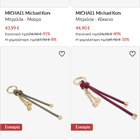
MICHAEL Michael Kors
MICHAEL Michael Kors
Μπρελόκ · Μαύρο
Μπρελόκ · Κόκκινο
Τρέχουσα τιμή
Τρέχουσα τιμή
43,99
€
44,90
€
Κανονική τιμή
74,90 €
-41%
Κανονική τιμή
74,90 €
-40%
Η χαμηλότερη τιμή
47,90 €
-8%
Η χαμηλότερη τιμή
49,90 €
-10%
Ευκαιρία
Ευκαιρία