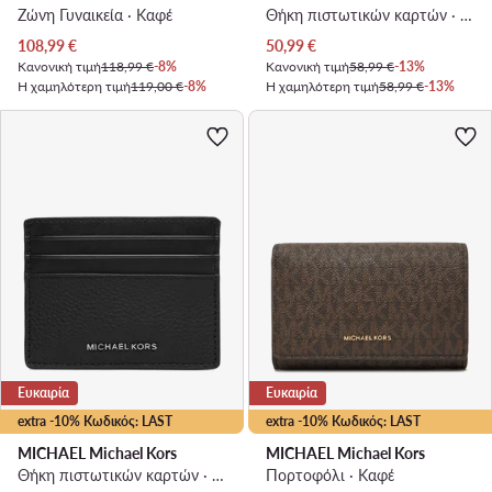
Ζώνη Γυναικεία · Καφέ
Θήκη πιστωτικών καρτών · Μαύρο
Τρέχουσα τιμή
Τρέχουσα τιμή
108,99
€
50,99
€
Κανονική τιμή
118,99 €
-8%
Κανονική τιμή
58,99 €
-13%
Η χαμηλότερη τιμή
119,00 €
-8%
Η χαμηλότερη τιμή
58,99 €
-13%
Ευκαιρία
Ευκαιρία
extra -10% Κωδικός: LAST
extra -10% Κωδικός: LAST
MICHAEL Michael Kors
MICHAEL Michael Kors
Θήκη πιστωτικών καρτών · Μαύρο
Πορτοφόλι · Καφέ