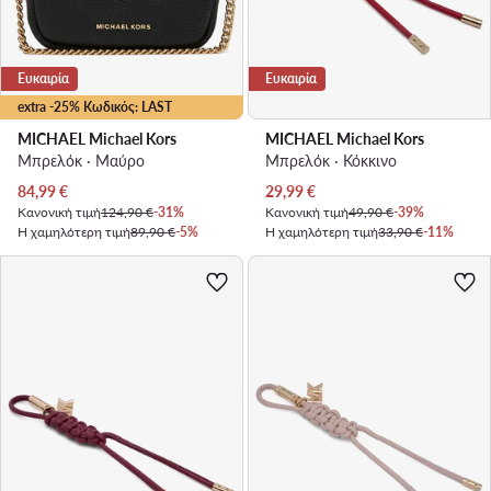
Ευκαιρία
Ευκαιρία
extra -25% Κωδικός: LAST
MICHAEL Michael Kors
MICHAEL Michael Kors
Μπρελόκ · Μαύρο
Μπρελόκ · Κόκκινο
Τρέχουσα τιμή
Τρέχουσα τιμή
84,99
€
29,99
€
Κανονική τιμή
124,90 €
-31%
Κανονική τιμή
49,90 €
-39%
Η χαμηλότερη τιμή
89,90 €
-5%
Η χαμηλότερη τιμή
33,90 €
-11%