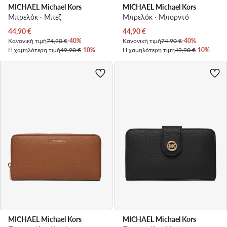
MICHAEL Michael Kors
MICHAEL Michael Kors
Μπρελόκ · Μπεζ
Μπρελόκ · Μπορντό
Τρέχουσα τιμή
Τρέχουσα τιμή
44,90
€
44,90
€
Κανονική τιμή
74,90 €
-40%
Κανονική τιμή
74,90 €
-40%
Η χαμηλότερη τιμή
49,90 €
-10%
Η χαμηλότερη τιμή
49,90 €
-10%
MICHAEL Michael Kors
MICHAEL Michael Kors