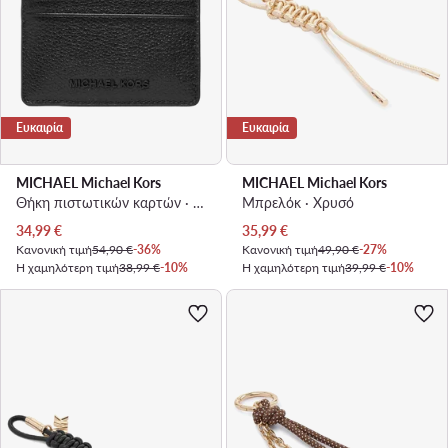
Ευκαιρία
Ευκαιρία
MICHAEL Michael Kors
MICHAEL Michael Kors
Θήκη πιστωτικών καρτών · Μαύρο
Μπρελόκ · Χρυσό
Τρέχουσα τιμή
Τρέχουσα τιμή
34,99
€
35,99
€
Κανονική τιμή
54,90 €
-36%
Κανονική τιμή
49,90 €
-27%
Η χαμηλότερη τιμή
38,99 €
-10%
Η χαμηλότερη τιμή
39,99 €
-10%