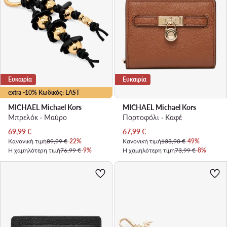
Ευκαιρία
Ευκαιρία
extra -10% Κωδικός: LAST
MICHAEL Michael Kors
MICHAEL Michael Kors
Μπρελόκ · Μαύρο
Πορτοφόλι · Καφέ
Τρέχουσα τιμή
Τρέχουσα τιμή
69,99
€
67,99
€
Κανονική τιμή
89,99 €
-22%
Κανονική τιμή
133,90 €
-49%
Η χαμηλότερη τιμή
76,99 €
-9%
Η χαμηλότερη τιμή
73,99 €
-8%