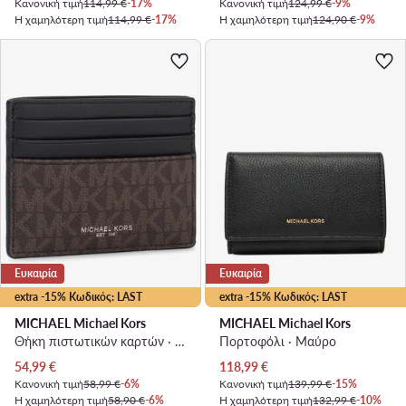
Κανονική τιμή
114,99 €
-17%
Κανονική τιμή
124,99 €
-9%
Η χαμηλότερη τιμή
114,99 €
-17%
Η χαμηλότερη τιμή
124,90 €
-9%
Ευκαιρία
Ευκαιρία
extra -15% Κωδικός: LAST
extra -15% Κωδικός: LAST
MICHAEL Michael Kors
MICHAEL Michael Kors
Θήκη πιστωτικών καρτών · Μαύρο
Πορτοφόλι · Μαύρο
Τρέχουσα τιμή
Τρέχουσα τιμή
54,99
€
118,99
€
Κανονική τιμή
58,99 €
-6%
Κανονική τιμή
139,99 €
-15%
Η χαμηλότερη τιμή
58,90 €
-6%
Η χαμηλότερη τιμή
132,99 €
-10%