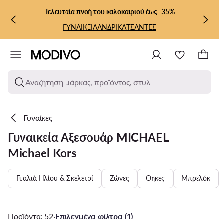
ΜΕΤΆΒΑΣΗ ΣΤΟ ΚΎΡΙΟ ΠΕΡΙΕΧΌΜΕΝΟ
ΜΕΤΆΒΑΣΗ ΣΤΗΝ ΑΝΑΖΉΤΗΣΗ
Τελευταία πνοή του καλοκαιριού έως -35%
ΓΥΝΑΙΚΕΙΑ
ΑΝΔΡΙΚΑ
ΤΣΑΝΤΕΣ
Αναζήτηση μάρκας, προϊόντος, στυλ
Γυναίκες
Γυναικεία Αξεσουάρ MICHAEL
Michael Kors
Γυαλιά Ηλίου & Σκελετοί
Ζώνες
Θήκες
Μπρελόκ
Προϊόντα: 52
·
Επιλεγμένα φίλτρα (1)