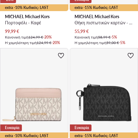
extra -10% Κωδικός: LAST
extra -15% Κωδικός: LAST
MICHAEL Michael Kors
MICHAEL Michael Kors
Πορτοφόλι · Καφέ
Θήκη πιστωτικών καρτών · Μαύρο
Τρέχουσα τιμή
Τρέχουσα τιμή
99,99
€
55,99
€
Κανονική τιμή
124,99 €
-20%
Κανονική τιμή
58,99 €
-5%
Η χαμηλότερη τιμή
124,99 €
-20%
Η χαμηλότερη τιμή
59,00 €
-5%
Ευκαιρία
Ευκαιρία
extra -10% Κωδικός: LAST
extra -15% Κωδικός: LAST