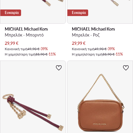
Ευκαιρία
Ευκαιρία
MICHAEL Michael Kors
MICHAEL Michael Kors
Μπρελόκ · Μπορντό
Μπρελόκ · Ροζ
Τρέχουσα τιμή
Τρέχουσα τιμή
29,99
€
29,99
€
Κανονική τιμή
49,90 €
-39%
Κανονική τιμή
49,90 €
-39%
Η χαμηλότερη τιμή
33,90 €
-11%
Η χαμηλότερη τιμή
33,90 €
-11%