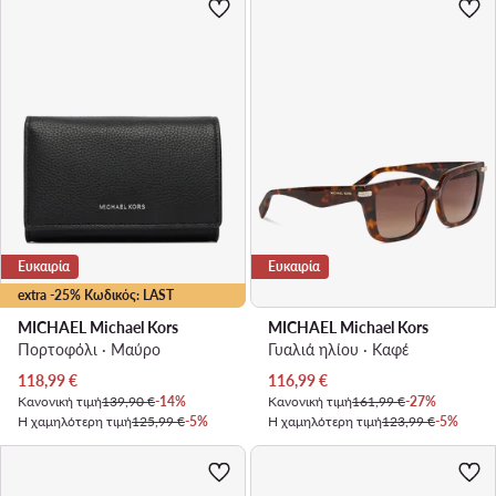
Ευκαιρία
Ευκαιρία
extra -25% Κωδικός: LAST
MICHAEL Michael Kors
MICHAEL Michael Kors
Πορτοφόλι · Μαύρο
Γυαλιά ηλίου · Καφέ
Τρέχουσα τιμή
Τρέχουσα τιμή
118,99
€
116,99
€
Κανονική τιμή
139,90 €
-14%
Κανονική τιμή
161,99 €
-27%
Η χαμηλότερη τιμή
125,99 €
-5%
Η χαμηλότερη τιμή
123,99 €
-5%