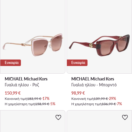
Ευκαιρία
Ευκαιρία
MICHAEL Michael Kors
MICHAEL Michael Kors
Γυαλιά ηλίου · Ροζ
Γυαλιά ηλίου · Μπορντό
Τρέχουσα τιμή
Τρέχουσα τιμή
150,99
€
98,99
€
Κανονική τιμή
183,99 €
-17%
Κανονική τιμή
139,99 €
-29%
Η χαμηλότερη τιμή
158,99 €
-5%
Η χαμηλότερη τιμή
106,99 €
-7%