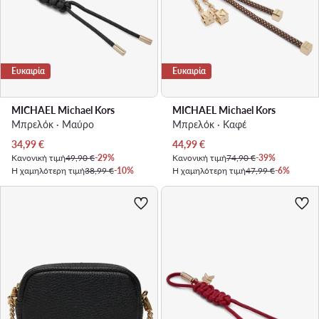
Ευκαιρία
Ευκαιρία
MICHAEL Michael Kors
MICHAEL Michael Kors
Μπρελόκ · Μαύρο
Μπρελόκ · Καφέ
Τρέχουσα τιμή
Τρέχουσα τιμή
34,99
€
44,99
€
Κανονική τιμή
49,90 €
-29%
Κανονική τιμή
74,90 €
-39%
Η χαμηλότερη τιμή
38,99 €
-10%
Η χαμηλότερη τιμή
47,99 €
-6%