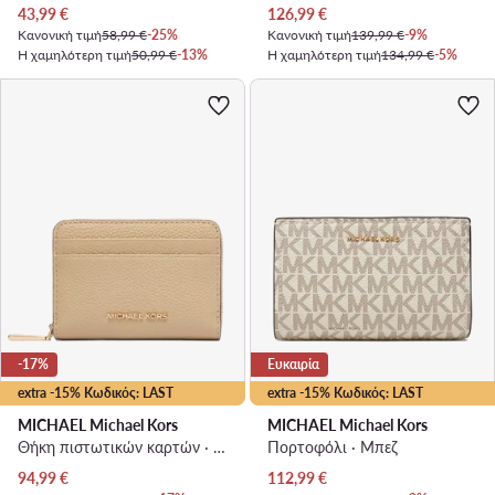
Τρέχουσα τιμή
Τρέχουσα τιμή
43,99
€
126,99
€
Κανονική τιμή
58,99 €
-25%
Κανονική τιμή
139,99 €
-9%
Η χαμηλότερη τιμή
50,99 €
-13%
Η χαμηλότερη τιμή
134,99 €
-5%
-17%
Ευκαιρία
extra -15% Κωδικός: LAST
extra -15% Κωδικός: LAST
MICHAEL Michael Kors
MICHAEL Michael Kors
Θήκη πιστωτικών καρτών · Ανοιχτό μπεζ
Πορτοφόλι · Μπεζ
Τρέχουσα τιμή
Τρέχουσα τιμή
94,99
€
112,99
€