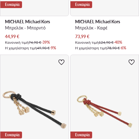
Ευκαιρία
Ευκαιρία
MICHAEL Michael Kors
MICHAEL Michael Kors
Μπρελόκ · Μπορντό
Μπρελόκ · Καφέ
Τρέχουσα τιμή
Τρέχουσα τιμή
44,99
€
73,99
€
Κανονική τιμή
74,90 €
-39%
Κανονική τιμή
124,90 €
-40%
Η χαμηλότερη τιμή
49,90 €
-9%
Η χαμηλότερη τιμή
78,90 €
-6%
Ευκαιρία
Ευκαιρία