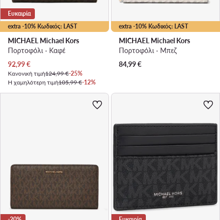
Ευκαιρία
extra -10% Κωδικός: LAST
extra -10% Κωδικός: LAST
MICHAEL Michael Kors
MICHAEL Michael Kors
Πορτοφόλι · Καφέ
Πορτοφόλι · Μπεζ
Τρέχουσα τιμή
92,99
€
84,99
€
Κανονική τιμή
124,99 €
-25%
Η χαμηλότερη τιμή
105,99 €
-12%
-20%
Ευκαιρία