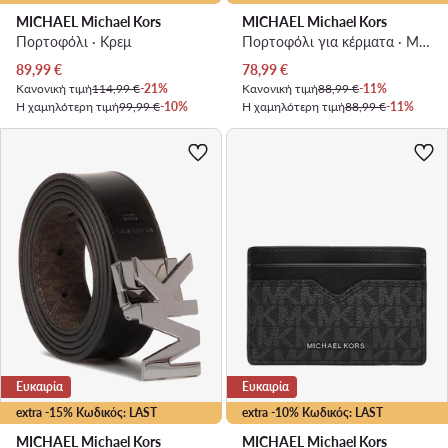
MICHAEL Michael Kors
MICHAEL Michael Kors
Πορτοφόλι · Κρεμ
Πορτοφόλι για κέρματα · Μαύρο
Τρέχουσα τιμή
Τρέχουσα τιμή
89,99
€
78,99
€
Κανονική τιμή
114,99 €
-21%
Κανονική τιμή
88,99 €
-11%
Η χαμηλότερη τιμή
99,99 €
-10%
Η χαμηλότερη τιμή
88,99 €
-11%
Ευκαιρία
Ευκαιρία
extra -15% Κωδικός: LAST
extra -10% Κωδικός: LAST
MICHAEL Michael Kors
MICHAEL Michael Kors