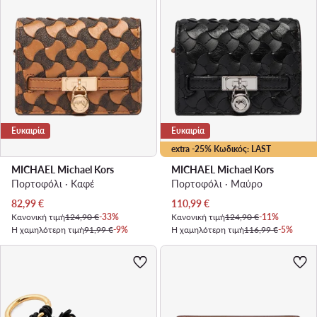
Ευκαιρία
Ευκαιρία
extra -25% Κωδικός: LAST
MICHAEL Michael Kors
MICHAEL Michael Kors
Πορτοφόλι · Καφέ
Πορτοφόλι · Μαύρο
Τρέχουσα τιμή
Τρέχουσα τιμή
82,99
€
110,99
€
Κανονική τιμή
124,90 €
-33%
Κανονική τιμή
124,90 €
-11%
Η χαμηλότερη τιμή
91,99 €
-9%
Η χαμηλότερη τιμή
116,99 €
-5%