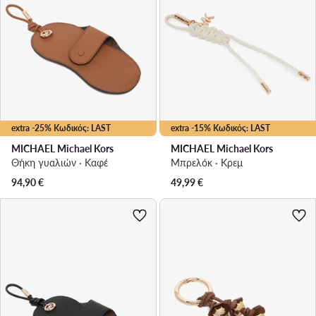
extra -25% Κωδικός: LAST
extra -15% Κωδικός: LAST
MICHAEL Michael Kors
MICHAEL Michael Kors
Θήκη γυαλιών · Καφέ
Μπρελόκ · Κρεμ
94,90
€
49,99
€