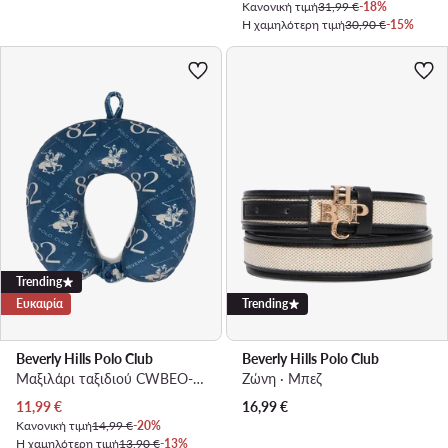
Κανονική τιμή
31,99 €
-18%
Η χαμηλότερη τιμή
30,90 €
-15%
Trending
Ευκαιρία
Trending
Beverly Hills Polo Club
Beverly Hills Polo Club
Μαξιλάρι ταξιδιού CWBEO-BHPC-UF-001-SS26 Σκούρο μπλε
Ζώνη · Μπεζ
Τρέχουσα τιμή
11,99
€
16,99
€
Κανονική τιμή
14,99 €
-20%
Η χαμηλότερη τιμή
13,90 €
-13%