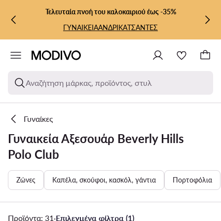
ΜΕΤΆΒΑΣΗ ΣΤΟ ΚΎΡΙΟ ΠΕΡΙΕΧΌΜΕΝΟ
ΜΕΤΆΒΑΣΗ ΣΤΗΝ ΑΝΑΖΉΤΗΣΗ
Τελευταία πνοή του καλοκαιριού έως -35%
ΓΥΝΑΙΚΕΙΑ
ΑΝΔΡΙΚΑ
ΤΣΑΝΤΕΣ
Αναζήτηση μάρκας, προϊόντος, στυλ
Γυναίκες
Γυναικεία Αξεσουάρ Beverly Hills
Polo Club
Ζώνες
Καπέλα, σκούφοι, κασκόλ, γάντια
Πορτοφόλια
Προϊόντα: 31
·
Επιλεγμένα φίλτρα (1)