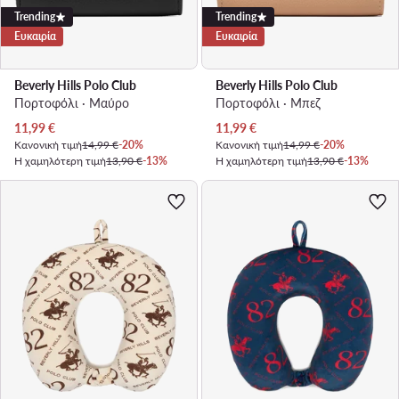
Trending
Trending
Ευκαιρία
Ευκαιρία
Beverly Hills Polo Club
Beverly Hills Polo Club
Πορτοφόλι · Μαύρο
Πορτοφόλι · Μπεζ
Τρέχουσα τιμή
Τρέχουσα τιμή
11,99
€
11,99
€
Κανονική τιμή
14,99 €
-20%
Κανονική τιμή
14,99 €
-20%
Η χαμηλότερη τιμή
13,90 €
-13%
Η χαμηλότερη τιμή
13,90 €
-13%