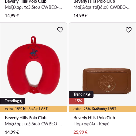
Beverly Hills Polo Club
Beverly Hills Polo Club
Μαξιλάρι ταξιδιού CWBEO-BHPC-UF-003-SS26 Μαύρο
Μαξιλάρι ταξιδιού CWBEO-BHPC-UF-002-SS26 Σκούρο μπλε
14,99
€
14,99
€
Trending
Trending
-15%
extra -15% Κωδικός: LAST
extra -25% Κωδικός: LAST
Beverly Hills Polo Club
Beverly Hills Polo Club
Μαξιλάρι ταξιδιού CWBEO-BHPC-UF-002-SS26 Κόκκινο
Πορτοφόλι · Καφέ
Τρέχουσα τιμή
14,99
€
25,99
€