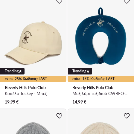
Trending
Trending
extra -25% Κωδικός: LAST
extra -15% Κωδικός: LAST
Beverly Hills Polo Club
Beverly Hills Polo Club
Καπέλο Jockey · Μπεζ
Μαξιλάρι ταξιδιού CWBEO-BHPC-UF-003-SS26 Μπλε
19,99
€
14,99
€