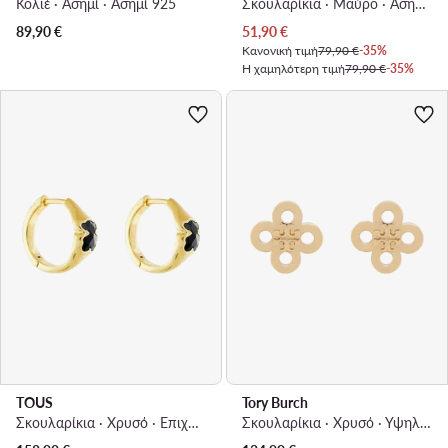
Κολιέ · Ασημί · Ασημί 925
Σκουλαρίκια · Μαύρο · Ασημί 925
Τρέχουσα τιμή
89,90
€
51,90
€
Κανονική τιμή
79,90 €
-35%
Η χαμηλότερη τιμή
79,90 €
-35%
TOUS
Tory Burch
Σκουλαρίκια · Χρυσό · Επιχρυσωμένο ασήμι
Σκουλαρίκια · Χρυσό · Υψηλής ποιότητας, Μέταλλο