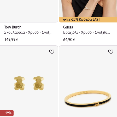
extra -25% Κωδικός: LAST
Tory Burch
Guess
Σκουλαρίκια · Χρυσό · Σνοξείδωτος χάλυβας
Βραχιόλι · Χρυσό · Σνοξείδωτος χάλυβας
149,99
€
64,90
€
-19%