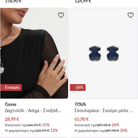
158,90
€
124,99
€
Ευκαιρία
-26%
Guess
TOUS
Δαχτυλίδι · Ασημί · Σνοξείδωτος χάλυβας
Σκουλαρίκια · Σκούρο μπλε · Ασημί 925
Τρέχουσα τιμή
Τρέχουσα τιμή
28,99
€
65,90
€
Κανονική τιμή
44,99 €
-35%
Κανονική τιμή
89,90 €
-26%
Η χαμηλότερη τιμή
32,99 €
-12%
Η χαμηλότερη τιμή
89,90 €
-26%