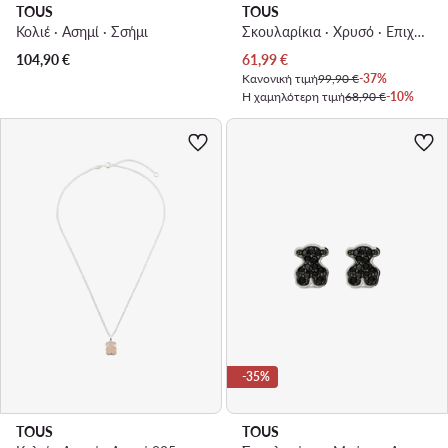
TOUS
TOUS
Κολιέ · Ασημί · Σσήμι
Σκουλαρίκια · Χρυσό · Επιχρυσωμένο ασήμι
Τρέχουσα τιμή
104,90
€
61,99
€
Κανονική τιμή
99,90 €
-37%
Η χαμηλότερη τιμή
68,90 €
-10%
-35%
TOUS
TOUS