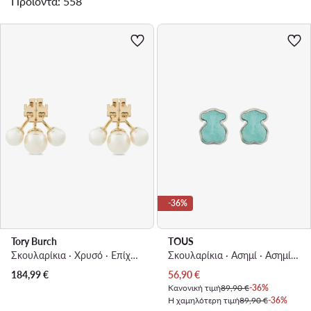
Προϊόντα: 558
-36%
Tory Burch
TOUS
Σκουλαρίκια · Χρυσό · Eπίχρυσος ορείχαλκος
Σκουλαρίκια · Ασημί · Ασημί 925
Τρέχουσα τιμή
184,99
€
56,90
€
Κανονική τιμή
89,90 €
-36%
Η χαμηλότερη τιμή
89,90 €
-36%