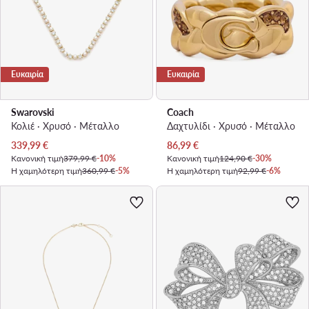
Ευκαιρία
Ευκαιρία
Swarovski
Coach
Κολιέ · Χρυσό · Μέταλλο
Δαχτυλίδι · Χρυσό · Μέταλλο
Τρέχουσα τιμή
Τρέχουσα τιμή
339,99
€
86,99
€
Κανονική τιμή
379,99 €
-10%
Κανονική τιμή
124,90 €
-30%
Η χαμηλότερη τιμή
360,99 €
-5%
Η χαμηλότερη τιμή
92,99 €
-6%