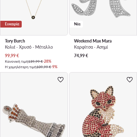
Ευκαιρία
Νέα
Tory Burch
Weekend Max Mara
Κολιέ · Χρυσό · Μέταλλο
Καρφίτσα · Ασημί
Τρέχουσα τιμή
99,99
€
74,99
€
Κανονική τιμή
139,99 €
-28%
Η χαμηλότερη τιμή
109,99 €
-9%