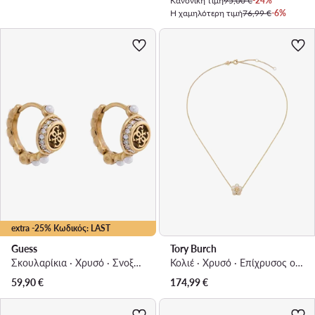
Κανονική τιμή
95,00 €
-24%
Η χαμηλότερη τιμή
76,99 €
-6%
extra -25% Κωδικός: LAST
Guess
Tory Burch
Σκουλαρίκια · Χρυσό · Σνοξείδωτος χάλυβας
Κολιέ · Χρυσό · Eπίχρυσος ορείχαλκος
59,90
€
174,99
€