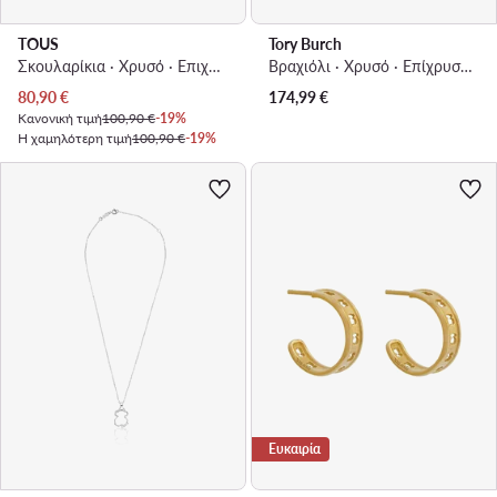
TOUS
Tory Burch
Σκουλαρίκια · Χρυσό · Επιχρυσωμένο ασήμι
Βραχιόλι · Χρυσό · Eπίχρυσος ορείχαλκος
Τρέχουσα τιμή
80,90
€
174,99
€
Κανονική τιμή
100,90 €
-19%
Η χαμηλότερη τιμή
100,90 €
-19%
Ευκαιρία