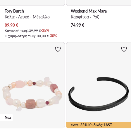
Tory Burch
Weekend Max Mara
Κολιέ · Λευκό · Μέταλλο
Καρφίτσα · Ροζ
Τρέχουσα τιμή
89,90
€
74,99
€
Κανονική τιμή
139,99 €
-35%
Η χαμηλότερη τιμή
130,00 €
-30%
Νέα
extra -35% Κωδικός: LAST