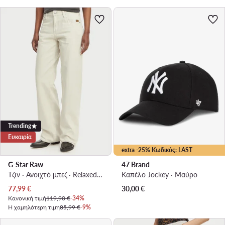
Trending
Ευκαιρία
extra -25% Κωδικός: LAST
G-Star Raw
47 Brand
Τζιν · Ανοιχτό μπεζ · Relaxed Fit
Καπέλο Jockey · Μαύρο
Τρέχουσα τιμή
77,99
€
30,00
€
Κανονική τιμή
119,90 €
-34%
Η χαμηλότερη τιμή
85,99 €
-9%