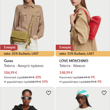
Ευκαιρία
Ευκαιρία
extra -25% Κωδικός: LAST
extra -15% Κωδικός: LAST
Guess
LOVE MOSCHINO
Τσάντα · Ανοιχτό πράσινο
Τσάντα · Κόκκινο
Τρέχουσα τιμή
Τρέχουσα τιμή
106,99
€
148,99
€
Κανονική τιμή
134,99 €
-20%
Κανονική τιμή
164,99 €
-9%
Η χαμηλότερη τιμή
118,99 €
-10%
Η χαμηλότερη τιμή
164,99 €
-9%