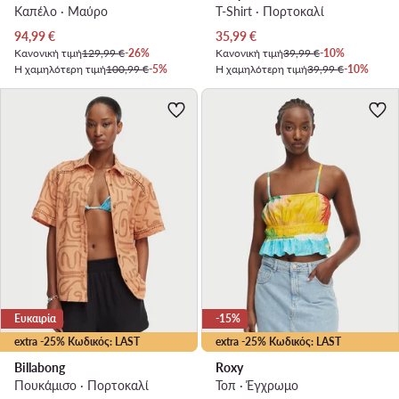
Καπέλο · Μαύρο
T-Shirt · Πορτοκαλί
Τρέχουσα τιμή
Τρέχουσα τιμή
94,99
€
35,99
€
Κανονική τιμή
129,99 €
-26%
Κανονική τιμή
39,99 €
-10%
Η χαμηλότερη τιμή
100,99 €
-5%
Η χαμηλότερη τιμή
39,99 €
-10%
Ευκαιρία
-15%
extra -25% Κωδικός: LAST
extra -25% Κωδικός: LAST
Billabong
Roxy
Πουκάμισο · Πορτοκαλί
Τοπ · Έγχρωμο