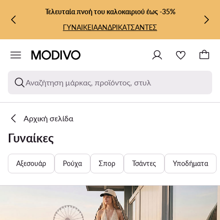
ΜΕΤΆΒΑΣΗ ΣΤΟ ΚΎΡΙΟ ΠΕΡΙΕΧΌΜΕΝΟ
ΜΕΤΆΒΑΣΗ ΣΤΗΝ ΑΝΑΖΉΤΗΣΗ
Τελευταία πνοή του καλοκαιριού έως -35%
ΓΥΝΑΙΚΕΙΑ
ΑΝΔΡΙΚΑ
ΤΣΑΝΤΕΣ
Αναζήτηση μάρκας, προϊόντος, στυλ
Αρχική σελίδα
Γυναίκες
Αξεσουάρ
Ρούχα
Σπορ
Τσάντες
Υποδήματα