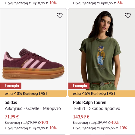
Η χαμηλότερη τιμή
18,99 €
-10%
Η χαμηλότερη τιμή
33,99 €
-8%
Ευκαιρία
Ευκαιρία
extra -10% Κωδικός: LAST
extra -15% Κωδικός: LAST
adidas
Polo Ralph Lauren
Αθλητικά · Gazelle · Μπορντό
T-Shirt · Σκούρο πράσινο
Τρέχουσα τιμή
Τρέχουσα τιμή
71,99
€
143,99
€
Κανονική τιμή
79,99 €
-10%
Κανονική τιμή
159,99 €
-10%
Η χαμηλότερη τιμή
79,99 €
-10%
Η χαμηλότερη τιμή
159,99 €
-10%