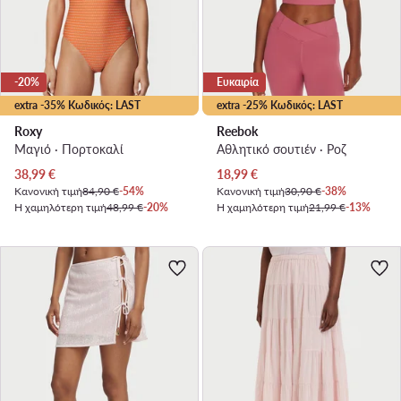
-20%
Ευκαιρία
extra -35% Κωδικός: LAST
extra -25% Κωδικός: LAST
Roxy
Reebok
Μαγιό · Πορτοκαλί
Αθλητικό σουτιέν · Ροζ
Τρέχουσα τιμή
Τρέχουσα τιμή
38,99
€
18,99
€
Κανονική τιμή
84,90 €
-54%
Κανονική τιμή
30,90 €
-38%
Η χαμηλότερη τιμή
48,99 €
-20%
Η χαμηλότερη τιμή
21,99 €
-13%