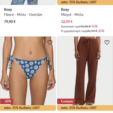
extra -35% Κωδικός: LAST
Roxy
Roxy
Fleece · Μπλε · Oversize
Μαγιό · Μπλε
Τρέχουσα τιμή
79,90
€
32,99
€
Κανονική τιμή
74,90 €
-55%
Η χαμηλότερη τιμή
41,99 €
-21%
-20%
Ευκαιρία
extra -35% Κωδικός: LAST
extra -25% Κωδικός: LAST