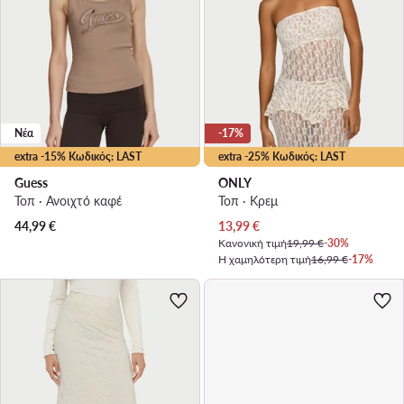
Νέα
-17%
extra -15% Κωδικός: LAST
extra -25% Κωδικός: LAST
Guess
ONLY
Τοπ · Ανοιχτό καφέ
Τοπ · Κρεμ
Τρέχουσα τιμή
44,99
€
13,99
€
Κανονική τιμή
19,99 €
-30%
Η χαμηλότερη τιμή
16,99 €
-17%