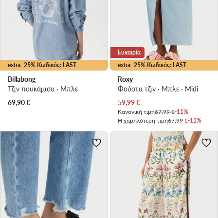
Ευκαιρία
extra -25% Κωδικός: LAST
extra -25% Κωδικός: LAST
Billabong
Roxy
Τζιν πουκάμισο · Μπλε
Φούστα τζιν · Μπλε · Midi
Τρέχουσα τιμή
69,90
€
59,99
€
Κανονική τιμή
67,99 €
-11%
Η χαμηλότερη τιμή
67,99 €
-11%