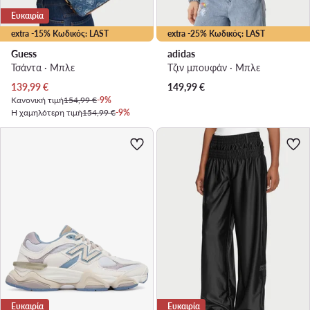
Ευκαιρία
extra -15% Κωδικός: LAST
extra -25% Κωδικός: LAST
Guess
adidas
Τσάντα · Μπλε
Τζιν μπουφάν · Μπλε
Τρέχουσα τιμή
139,99
€
149,99
€
Κανονική τιμή
154,99 €
-9%
Η χαμηλότερη τιμή
154,99 €
-9%
Ευκαιρία
Ευκαιρία