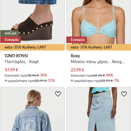
weCare
Ευκαιρία
Ευκαιρία
extra -35% Κωδικός: LAST
extra -35% Κωδικός: LAST
GINO ROSSI
Roxy
Παντόφλες · Καφέ
Μπικίνι πάνω μέρος · Ανοιχτό μπλε
Τρέχουσα τιμή
Τρέχουσα τιμή
47,99
€
23,99
€
Κανονική τιμή
78,90 €
-39%
Κανονική τιμή
42,90 €
-44%
Η χαμηλότερη τιμή
53,99 €
-11%
Η χαμηλότερη τιμή
25,99 €
-7%