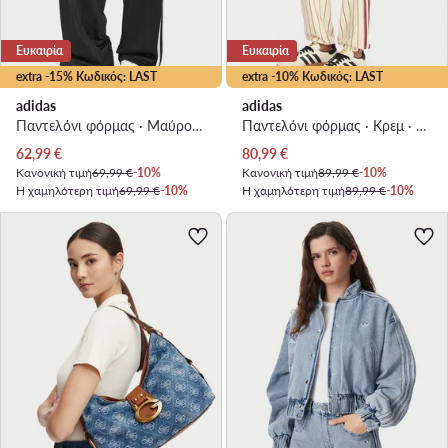
Ευκαιρία
Ευκαιρία
extra -15% Κωδικός: LAST
extra -10% Κωδικός: LAST
adidas
adidas
Παντελόνι φόρμας · Μαύρο · Relaxed Fit
Παντελόνι φόρμας · Κρεμ · Regular Fit
Τρέχουσα τιμή
Τρέχουσα τιμή
62,99
€
80,99
€
Κανονική τιμή
69,99 €
-10%
Κανονική τιμή
89,99 €
-10%
Η χαμηλότερη τιμή
69,99 €
-10%
Η χαμηλότερη τιμή
89,99 €
-10%