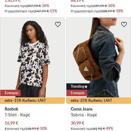
130,99
€
88,99
€
Κανονική τιμή
207,90 €
-36%
Κανονική τιμή
139,99 €
-36%
Η χαμηλότερη τιμή
147,99 €
-11%
Η χαμηλότερη τιμή
108,99 €
-18%
Trending
Ευκαιρία
Ευκαιρία
extra -15% Κωδικός: LAST
extra -25% Κωδικός: LAST
Reebok
Guess Jeans
T-Shirt · Καφέ
Τσάντα · Καφέ
Τρέχουσα τιμή
Τρέχουσα τιμή
16,99
€
30,99
€
Κανονική τιμή
18,99 €
-10%
Κανονική τιμή
61,90 €
-49%