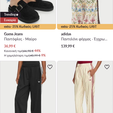
Trending
Ευκαιρία
extra -35% Κωδικός: LAST
extra -25% Κωδικός: LAST
Guess Jeans
adidas
Παντόφλες · Μαύρο
Παντελόνι φόρμας · Έγχρωμο · Relaxed Fit
Τρέχουσα τιμή
36,99
€
139,99
€
Κανονική τιμή
66,90 €
-44%
Η χαμηλότερη τιμή
40,99 €
-9%