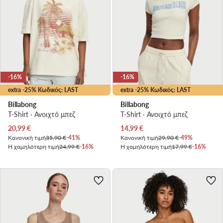
-16%
-16%
extra -25% Κωδικός: LAST
extra -25% Κωδικός: LAST
Billabong
Billabong
T-Shirt · Ανοιχτό μπεζ
T-Shirt · Ανοιχτό μπεζ
Τρέχουσα τιμή
Τρέχουσα τιμή
20,99
€
14,99
€
Κανονική τιμή
35,90 €
-41%
Κανονική τιμή
29,90 €
-49%
Η χαμηλότερη τιμή
24,99 €
-16%
Η χαμηλότερη τιμή
17,99 €
-16%