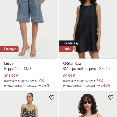
Trending
Ευκαιρία
-18%
Liu Jo
G-Star Raw
Βερμούδα · Μπλε
Φόρεμα καθημερινό · Σκούρο μπλε · Mini
Τρέχουσα τιμή
Τρέχουσα τιμή
101,99
€
88,99
€
Κανονική τιμή
169,99 €
-40%
Κανονική τιμή
139,99 €
-36%
Η χαμηλότερη τιμή
112,99 €
-9%
Η χαμηλότερη τιμή
108,99 €
-18%