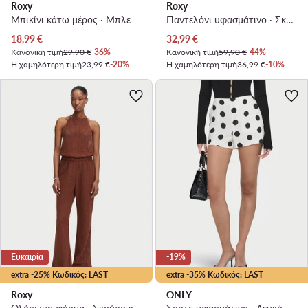
Roxy
Roxy
Μπικίνι κάτω μέρος · Μπλε
Παντελόνι υφασμάτινο · Σκούρο καφέ
Τρέχουσα τιμή
Τρέχουσα τιμή
18,99
€
32,99
€
Κανονική τιμή
29,90 €
-36%
Κανονική τιμή
59,90 €
-44%
Η χαμηλότερη τιμή
23,99 €
-20%
Η χαμηλότερη τιμή
36,99 €
-10%
Ευκαιρία
-19%
extra -25% Κωδικός: LAST
extra -35% Κωδικός: LAST
Roxy
ONLY