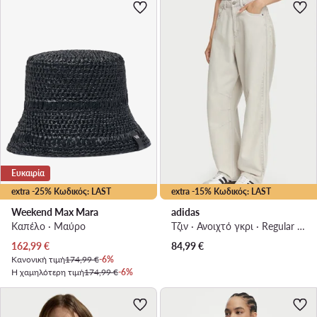
Ευκαιρία
extra -25% Κωδικός: LAST
extra -15% Κωδικός: LAST
Weekend Max Mara
adidas
Καπέλο · Μαύρο
Τζιν · Ανοιχτό γκρι · Regular Fit
Τρέχουσα τιμή
162,99
€
84,99
€
Κανονική τιμή
174,99 €
-6%
Η χαμηλότερη τιμή
174,99 €
-6%