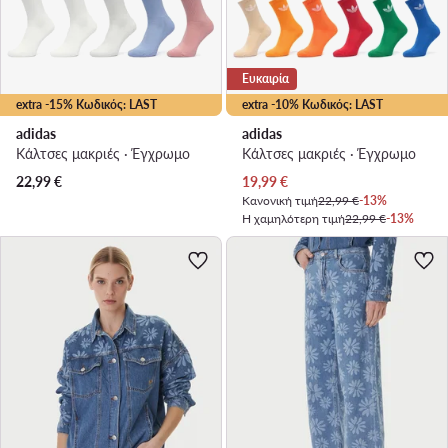
Ευκαιρία
extra -15% Κωδικός: LAST
extra -10% Κωδικός: LAST
adidas
adidas
Κάλτσες μακριές · Έγχρωμο
Κάλτσες μακριές · Έγχρωμο
Τρέχουσα τιμή
22,99
€
19,99
€
Κανονική τιμή
22,99 €
-13%
Η χαμηλότερη τιμή
22,99 €
-13%