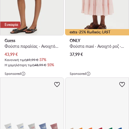
Ευκαιρία
extra -25% Κωδικός: LAST
Guess
ONLY
Φούστα παραλίας · Ανοιχτό ροζ
Φούστα maxi · Ανοιχτό ροζ · Maxi
Τρέχουσα τιμή
43,99
€
37,99
€
Κανονική τιμή
69,99 €
-37%
Η χαμηλότερη τιμή
48,99 €
-10%
Sponsored
Sponsored