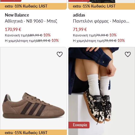
extra -10% Κωδικός: LAST
extra -15% Κωδικός: LAST
New Balance
adidas
Αθλητικά · NB 9060 · Μπεζ
Παντελόνι φόρμας · Μαύρο · Relaxed Fit
Τρέχουσα τιμή
Τρέχουσα τιμή
170,99
€
71,99
€
Κανονική τιμή
189,99 €
-10%
Κανονική τιμή
79,99 €
-10%
Η χαμηλότερη τιμή
189,99 €
-10%
Η χαμηλότερη τιμή
79,99 €
-10%
Ευκαιρία
extra -15% Κωδικός: LAST