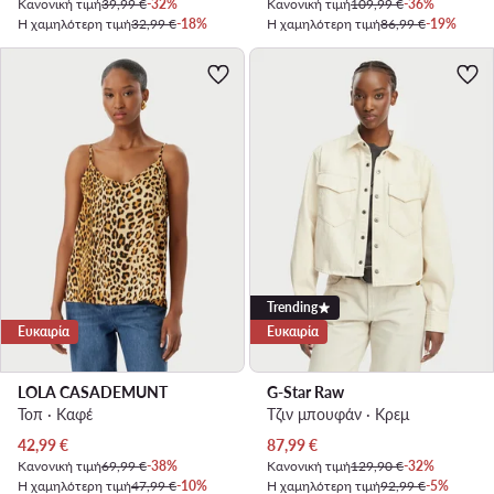
Κανονική τιμή
39,99 €
-32%
Κανονική τιμή
109,99 €
-36%
Η χαμηλότερη τιμή
32,99 €
-18%
Η χαμηλότερη τιμή
86,99 €
-19%
Trending
Ευκαιρία
Ευκαιρία
LOLA CASADEMUNT
G-Star Raw
Τοπ · Καφέ
Τζιν μπουφάν · Κρεμ
Τρέχουσα τιμή
Τρέχουσα τιμή
42,99
€
87,99
€
Κανονική τιμή
69,99 €
-38%
Κανονική τιμή
129,90 €
-32%
Η χαμηλότερη τιμή
47,99 €
-10%
Η χαμηλότερη τιμή
92,99 €
-5%