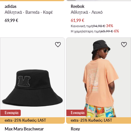
adidas
Reebok
Αθλητικά · Barreda · Καφέ
Αθλητικά · Λευκό
Τρέχουσα τιμή
69,99
€
61,99
€
Κανονική τιμή
94,90 €
-34%
Η χαμηλότερη τιμή
65,99 €
-6%
Ευκαιρία
Ευκαιρία
extra -25% Κωδικός: LAST
extra -25% Κωδικός: LAST
Max Mara Beachwear
Roxy