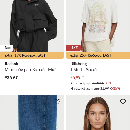
Νέα
-15%
extra -15% Κωδικός: LAST
extra -25% Κωδικός: LAST
Reebok
Billabong
Μπουφάν μεταβατικό · Μαύρο
T-Shirt · Λευκό
Τρέχουσα τιμή
93,99
€
26,99
€
Κανονική τιμή
35,99 €
-25%
Η χαμηλότερη τιμή
31,99 €
-15%