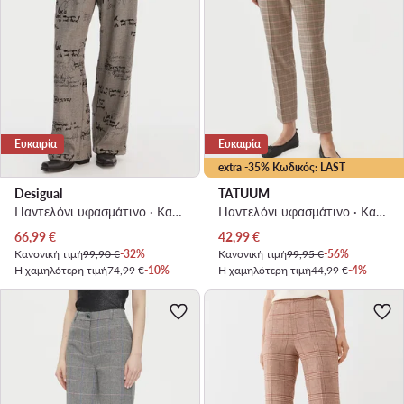
Ευκαιρία
Ευκαιρία
extra -35% Κωδικός: LAST
Desigual
TATUUM
Παντελόνι υφασμάτινο · Καφέ · Regular Fit
Παντελόνι υφασμάτινο · Καφέ · Regular Fit
Τρέχουσα τιμή
Τρέχουσα τιμή
66,99
€
42,99
€
Κανονική τιμή
99,90 €
-32%
Κανονική τιμή
99,95 €
-56%
Η χαμηλότερη τιμή
74,99 €
-10%
Η χαμηλότερη τιμή
44,99 €
-4%