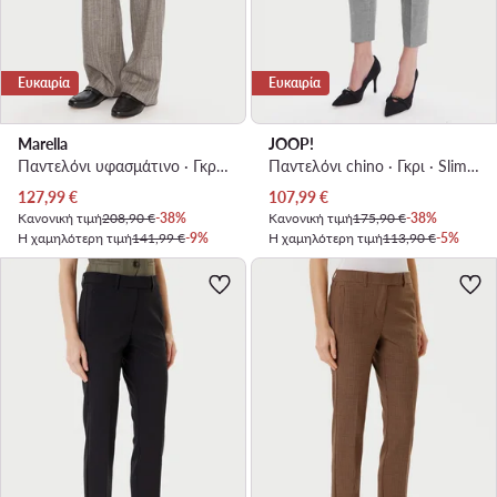
Ευκαιρία
Ευκαιρία
Marella
JOOP!
Παντελόνι υφασμάτινο · Γκρι · Regular Fit
Παντελόνι chino · Γκρι · Slim Fit
Τρέχουσα τιμή
Τρέχουσα τιμή
127,99
€
107,99
€
Κανονική τιμή
208,90 €
-38%
Κανονική τιμή
175,90 €
-38%
Η χαμηλότερη τιμή
141,99 €
-9%
Η χαμηλότερη τιμή
113,90 €
-5%