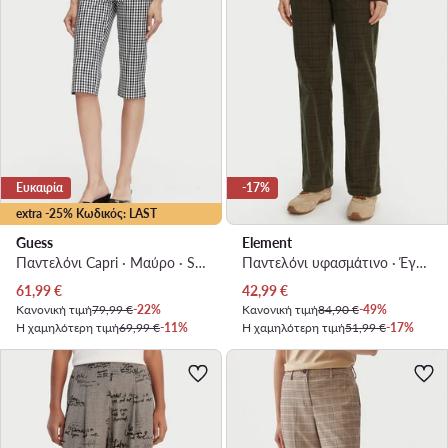
Ευκαιρία
-17%
extra -25% Κωδικός: LAST
Guess
Element
Παντελόνι Capri · Μαύρο · Slim Fit
Παντελόνι υφασμάτινο · Έγχρωμο · Regular Fit
Τρέχουσα τιμή
Τρέχουσα τιμή
61,99
€
42,99
€
Κανονική τιμή
79,99 €
-22%
Κανονική τιμή
84,90 €
-49%
Η χαμηλότερη τιμή
69,99 €
-11%
Η χαμηλότερη τιμή
51,99 €
-17%