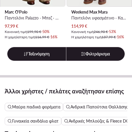
Marc O'Polo
Weekend Max Mara
Παντελόνι Palazzo · Μπεζ · Regular Fit
Παντελόνι υφασμάτινο · Καφέ · Regular Fit
Τρέχουσα τιμή
Τρέχουσα τιμή
97,99
€
114,99
€
Κανονική τιμή
199,90 €
-50%
Κανονική τιμή
246,90 €
-53%
Η χαμηλότερη τιμή
116,99 €
-16%
Η χαμηλότερη τιμή
137,99 €
-16%
Ταξινόμηση
Φιλτράρισμα
Άλλοι χρήστες / πελάτες αναζήτησαν επίσης
Μαύρα παιδικά φορέματα
Ανδρικά Παπούτσια Θαλλάσης
Γυναικεία σανδάλια φλατ
Ανδρικές Μπλούζες & Fleece DC 