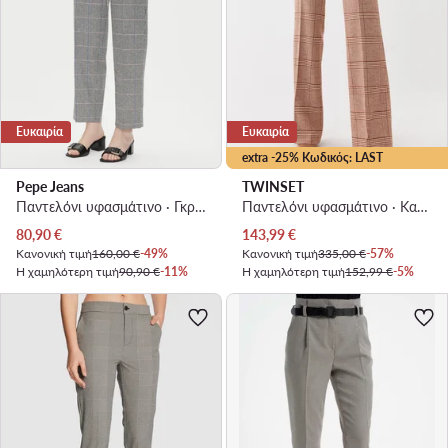
Ευκαιρία
Ευκαιρία
extra -25% Κωδικός: LAST
Pepe Jeans
TWINSET
Παντελόνι υφασμάτινο · Γκρι · Regular Fit
Παντελόνι υφασμάτινο · Καφέ · Regular Fit
Τρέχουσα τιμή
Τρέχουσα τιμή
80,90
€
143,99
€
Κανονική τιμή
160,00 €
-49%
Κανονική τιμή
335,00 €
-57%
Η χαμηλότερη τιμή
90,90 €
-11%
Η χαμηλότερη τιμή
152,99 €
-5%