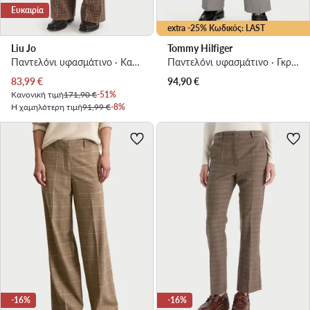
Ευκαιρία
extra -25% Κωδικός: LAST
Liu Jo
Tommy Hilfiger
Παντελόνι υφασμάτινο · Καφέ · Regular Fit
Παντελόνι υφασμάτινο · Γκρι · Relaxed Fit
Τρέχουσα τιμή
83,99
€
94,90
€
Κανονική τιμή
171,90 €
-51%
Η χαμηλότερη τιμή
91,99 €
-8%
-16%
-16%