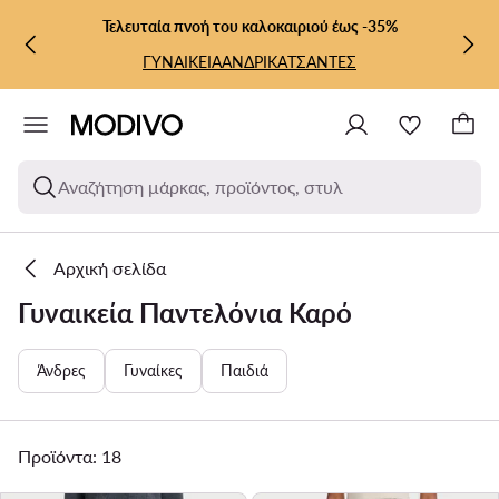
ΜΕΤΆΒΑΣΗ ΣΤΟ ΚΎΡΙΟ ΠΕΡΙΕΧΌΜΕΝΟ
ΜΕΤΆΒΑΣΗ ΣΤΗΝ ΑΝΑΖΉΤΗΣΗ
Τελευταία πνοή του καλοκαιριού έως -35%
ΓΥΝΑΙΚΕΙΑ
ΑΝΔΡΙΚΑ
ΤΣΑΝΤΕΣ
Αναζήτηση μάρκας, προϊόντος, στυλ
Αρχική σελίδα
Γυναικεία Παντελόνια Καρό
Άνδρες
Γυναίκες
Παιδιά
Προϊόντα: 18