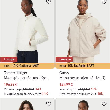
Ευκαιρία
Ευκαιρία
extra -10% Κωδικός: LAST
extra -15% Κωδικός: LAST
Tommy Hilfiger
Guess
Μπουφάν μεταβατικό · Κρεμ
Μπουφάν μεταβατικό · Μπεζ
Τρέχουσα τιμή
Τρέχουσα τιμή
196,99
€
125,99
€
Κανονική τιμή
229,99 €
-14%
Κανονική τιμή
139,99 €
-10%
Η χαμηλότερη τιμή
229,99 €
-14%
Η χαμηλότερη τιμή
139,99 €
-10%