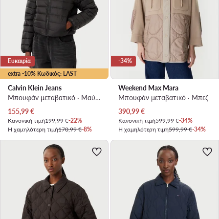
Ευκαιρία
-34%
extra -10% Κωδικός: LAST
Calvin Klein Jeans
Weekend Max Mara
Μπουφάν μεταβατικό · Μαύρο
Μπουφάν μεταβατικό · Μπεζ
Τρέχουσα τιμή
Τρέχουσα τιμή
155,99
€
390,99
€
Κανονική τιμή
199,99 €
-22%
Κανονική τιμή
599,99 €
-34%
Η χαμηλότερη τιμή
170,99 €
-8%
Η χαμηλότερη τιμή
599,99 €
-34%