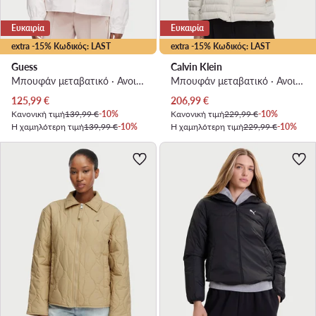
Ευκαιρία
Ευκαιρία
extra -15% Κωδικός: LAST
extra -15% Κωδικός: LAST
Guess
Calvin Klein
Μπουφάν μεταβατικό · Ανοιχτό ροζ
Μπουφάν μεταβατικό · Ανοιχτό μπεζ
Τρέχουσα τιμή
Τρέχουσα τιμή
125,99
€
206,99
€
Κανονική τιμή
139,99 €
-10%
Κανονική τιμή
229,99 €
-10%
Η χαμηλότερη τιμή
139,99 €
-10%
Η χαμηλότερη τιμή
229,99 €
-10%