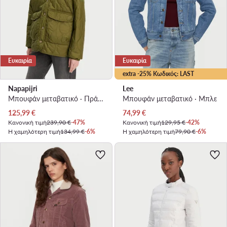
Ευκαιρία
Ευκαιρία
extra -25% Κωδικός: LAST
Napapijri
Lee
Μπουφάν μεταβατικό · Πράσινο
Μπουφάν μεταβατικό · Μπλε
Τρέχουσα τιμή
Τρέχουσα τιμή
125,99
€
74,99
€
Κανονική τιμή
239,90 €
-47%
Κανονική τιμή
129,95 €
-42%
Η χαμηλότερη τιμή
134,99 €
-6%
Η χαμηλότερη τιμή
79,90 €
-6%