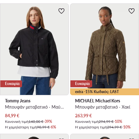
Ευκαιρία
Ευκαιρία
extra -15% Κωδικός: LAST
Tommy Jeans
MICHAEL Michael Kors
Μπουφάν μεταβατικό · Μαύρο
Μπουφάν μεταβατικό · Χακί
Τρέχουσα τιμή
Τρέχουσα τιμή
84,99
€
263,99
€
Κανονική τιμή
140,00 €
-39%
Κανονική τιμή
294,99 €
-10%
Η χαμηλότερη τιμή
90,99 €
-6%
Η χαμηλότερη τιμή
294,99 €
-10%