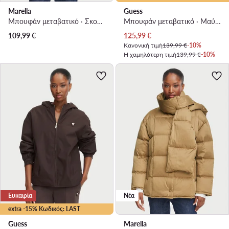
Marella
Guess
Μπουφάν μεταβατικό · Σκούρο γκρι
Μπουφάν μεταβατικό · Μαύρο
Τρέχουσα τιμή
109,99
€
125,99
€
Κανονική τιμή
139,99 €
-10%
Η χαμηλότερη τιμή
139,99 €
-10%
Ευκαιρία
Νέα
extra -15% Κωδικός: LAST
Guess
Marella