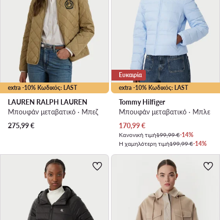
Ευκαιρία
extra -10% Κωδικός: LAST
extra -10% Κωδικός: LAST
LAUREN RALPH LAUREN
Tommy Hilfiger
Μπουφάν μεταβατικό · Μπεζ
Μπουφάν μεταβατικό · Μπλε
Τρέχουσα τιμή
275,99
€
170,99
€
Κανονική τιμή
199,99 €
-14%
Η χαμηλότερη τιμή
199,99 €
-14%