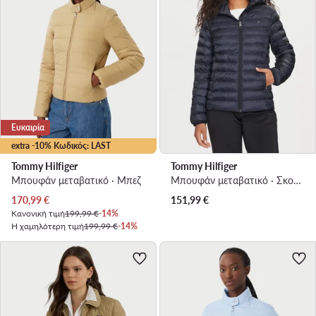
Ευκαιρία
extra -10% Κωδικός: LAST
Tommy Hilfiger
Tommy Hilfiger
Μπουφάν μεταβατικό · Μπεζ
Μπουφάν μεταβατικό · Σκούρο μπλε
Τρέχουσα τιμή
170,99
€
151,99
€
Κανονική τιμή
199,99 €
-14%
Η χαμηλότερη τιμή
199,99 €
-14%