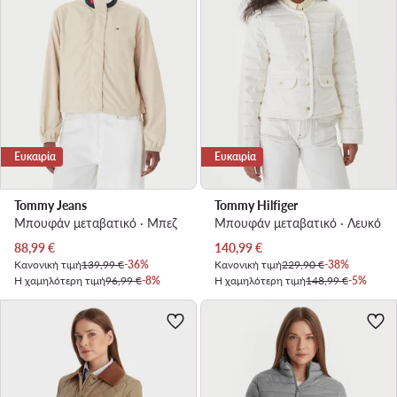
Ευκαιρία
Ευκαιρία
Tommy Jeans
Tommy Hilfiger
Μπουφάν μεταβατικό · Μπεζ
Μπουφάν μεταβατικό · Λευκό
Τρέχουσα τιμή
Τρέχουσα τιμή
88,99
€
140,99
€
Κανονική τιμή
139,99 €
-36%
Κανονική τιμή
229,90 €
-38%
Η χαμηλότερη τιμή
96,99 €
-8%
Η χαμηλότερη τιμή
148,99 €
-5%