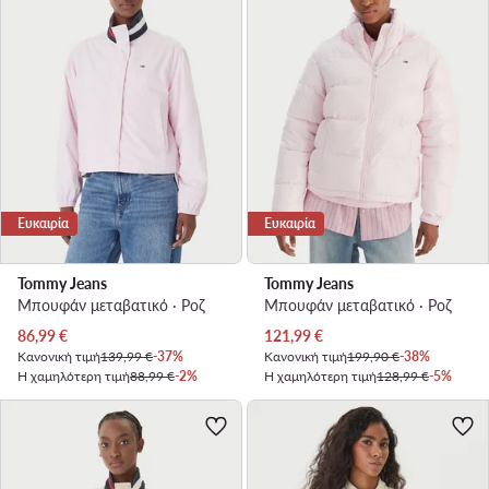
Ευκαιρία
Ευκαιρία
Tommy Jeans
Tommy Jeans
Μπουφάν μεταβατικό · Ροζ
Μπουφάν μεταβατικό · Ροζ
Τρέχουσα τιμή
Τρέχουσα τιμή
86,99
€
121,99
€
Κανονική τιμή
139,99 €
-37%
Κανονική τιμή
199,90 €
-38%
Η χαμηλότερη τιμή
88,99 €
-2%
Η χαμηλότερη τιμή
128,99 €
-5%