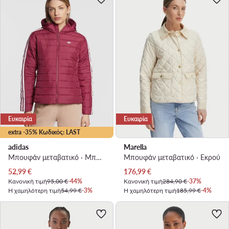
Ευκαιρία
Ευκαιρία
extra -35% Κωδικός: LAST
adidas
Marella
Μπουφάν μεταβατικό · Μπορντό
Μπουφάν μεταβατικό · Εκρού
Τρέχουσα τιμή
Τρέχουσα τιμή
52,99
€
176,99
€
Κανονική τιμή
95,00 €
-44%
Κανονική τιμή
284,90 €
-37%
Η χαμηλότερη τιμή
54,99 €
-3%
Η χαμηλότερη τιμή
185,99 €
-4%