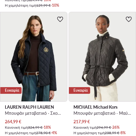
Η χαμηλότερη τιμή
129,99 €
-10%
Ευκαιρία
Ευκαιρία
LAUREN RALPH LAUREN
MICHAEL Michael Kors
Μπουφάν μεταβατικό · Σκούρο μπλε
Μπουφάν μεταβατικό · Μαύρο
Τρέχουσα τιμή
Τρέχουσα τιμή
264,99
€
217,99
€
Κανονική τιμή
324,99 €
-18%
Κανονική τιμή
294,99 €
-26%
Η χαμηλότερη τιμή
278,90 €
-4%
Η χαμηλότερη τιμή
238,99 €
-8%