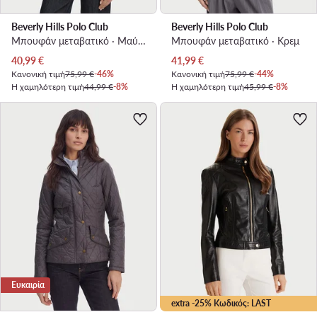
Beverly Hills Polo Club
Beverly Hills Polo Club
Μπουφάν μεταβατικό · Μαύρο
Μπουφάν μεταβατικό · Κρεμ
Τρέχουσα τιμή
Τρέχουσα τιμή
40,99
€
41,99
€
Κανονική τιμή
75,99 €
-46%
Κανονική τιμή
75,99 €
-44%
Η χαμηλότερη τιμή
44,99 €
-8%
Η χαμηλότερη τιμή
45,99 €
-8%
Ευκαιρία
extra -25% Κωδικός: LAST