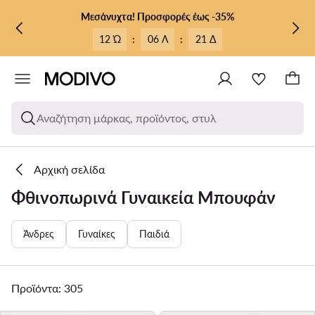
ΜΕΤΆΒΑΣΗ ΣΤΟ ΚΎΡΙΟ ΠΕΡΙΕΧΌΜΕΝΟ
ΜΕΤΆΒΑΣΗ ΣΤΗΝ ΑΝΑΖΉΤΗΣΗ
Μεσάνυχτα! Προσφορές έως -35%
12 Ώ
:
06 Λ
:
19 Δ
Αναζήτηση μάρκας, προϊόντος, στυλ
Αρχική σελίδα
Φθινοπωρινά Γυναικεία Μπουφάν
Άνδρες
Γυναίκες
Παιδιά
Προϊόντα: 305