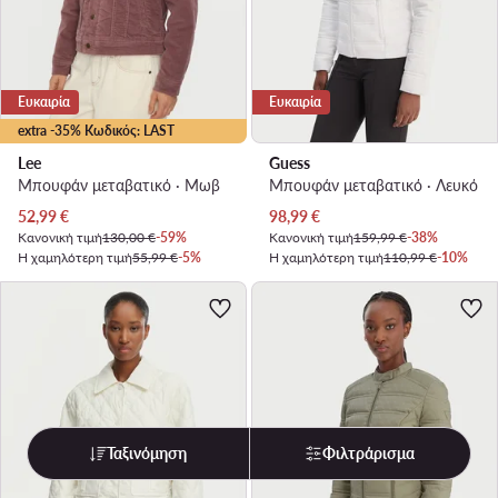
Ευκαιρία
Ευκαιρία
extra -35% Κωδικός: LAST
Lee
Guess
Μπουφάν μεταβατικό · Μωβ
Μπουφάν μεταβατικό · Λευκό
Τρέχουσα τιμή
Τρέχουσα τιμή
52,99
€
98,99
€
Κανονική τιμή
130,00 €
-59%
Κανονική τιμή
159,99 €
-38%
Η χαμηλότερη τιμή
55,99 €
-5%
Η χαμηλότερη τιμή
110,99 €
-10%
Ταξινόμηση
Φιλτράρισμα