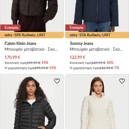
Ευκαιρία
Ευκαιρία
extra -10% Κωδικός: LAST
extra -15% Κωδικός: LAST
Calvin Klein Jeans
Tommy Jeans
Μπουφάν μεταβατικό · Σκούρο καφέ
Μπουφάν μεταβατικό · Σκούρο μπλε
Τρέχουσα τιμή
Τρέχουσα τιμή
170,99
€
122,99
€
Κανονική τιμή
199,99 €
-14%
Κανονική τιμή
149,99 €
-18%
Η χαμηλότερη τιμή
199,99 €
-14%
Η χαμηλότερη τιμή
132,99 €
-7%