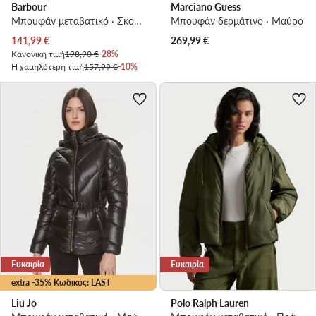
Barbour
Marciano Guess
Μπουφάν μεταβατικό · Σκούρο μπλε
Μπουφάν δερμάτινο · Μαύρο
Τρέχουσα τιμή
141,99
€
269,99
€
Κανονική τιμή
198,90 €
-28%
Η χαμηλότερη τιμή
157,99 €
-10%
Ευκαιρία
Ευκαιρία
extra -35% Κωδικός: LAST
Liu Jo
Polo Ralph Lauren