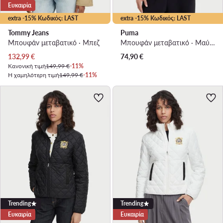
Ευκαιρία
extra -15% Κωδικός: LAST
extra -15% Κωδικός: LAST
Tommy Jeans
Puma
Μπουφάν μεταβατικό · Μπεζ
Μπουφάν μεταβατικό · Μαύρο
Τρέχουσα τιμή
132,99
€
74,90
€
Κανονική τιμή
149,99 €
-11%
Η χαμηλότερη τιμή
149,99 €
-11%
Trending
Trending
Ευκαιρία
Ευκαιρία