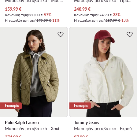
Μπουφάν μεταβατικό · Μαύρο
Μπουφάν μεταβατικό · Πράσινο
Τρέχουσα τιμή
Τρέχουσα τιμή
159,99
€
248,99
€
Κανονική τιμή
380,00 €
-57%
Κανονική τιμή
374,90 €
-33%
Η χαμηλότερη τιμή
179,99 €
-11%
Η χαμηλότερη τιμή
287,99 €
-13%
Ευκαιρία
Ευκαιρία
Polo Ralph Lauren
Tommy Jeans
Μπουφάν μεταβατικό · Χακί
Μπουφάν μεταβατικό · Εκρού
Τρέχουσα τιμή
Τρέχουσα τιμή