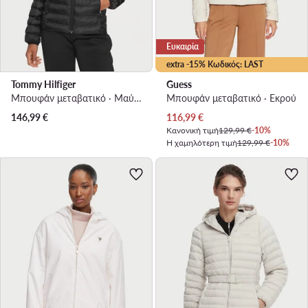
Ευκαιρία
extra -15% Κωδικός: LAST
Tommy Hilfiger
Guess
Μπουφάν μεταβατικό · Μαύρο
Μπουφάν μεταβατικό · Εκρού
Τρέχουσα τιμή
146,99
€
116,99
€
Κανονική τιμή
129,99 €
-10%
Η χαμηλότερη τιμή
129,99 €
-10%