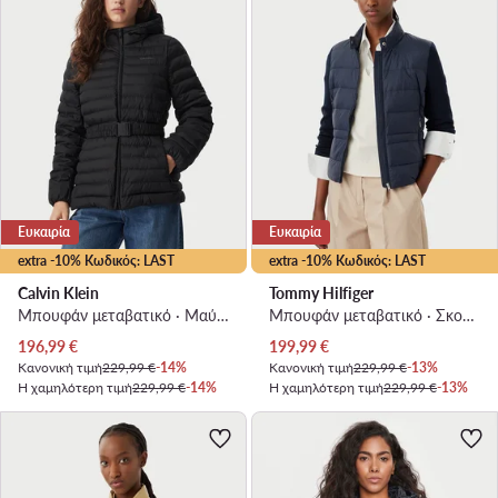
Ευκαιρία
Ευκαιρία
extra -10% Κωδικός: LAST
extra -10% Κωδικός: LAST
Calvin Klein
Tommy Hilfiger
Μπουφάν μεταβατικό · Μαύρο
Μπουφάν μεταβατικό · Σκούρο μπλε
Τρέχουσα τιμή
Τρέχουσα τιμή
196,99
€
199,99
€
Κανονική τιμή
229,99 €
-14%
Κανονική τιμή
229,99 €
-13%
Η χαμηλότερη τιμή
229,99 €
-14%
Η χαμηλότερη τιμή
229,99 €
-13%