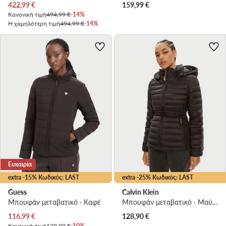
Τρέχουσα τιμή
422,99
€
159,99
€
Κανονική τιμή
494,99 €
-14%
Η χαμηλότερη τιμή
494,99 €
-14%
Ευκαιρία
extra -15% Κωδικός: LAST
extra -25% Κωδικός: LAST
Guess
Calvin Klein
Μπουφάν μεταβατικό · Καφέ
Μπουφάν μεταβατικό · Μαύρο
Τρέχουσα τιμή
116,99
€
128,90
€
Κανονική τιμή
129,99 €
-10%