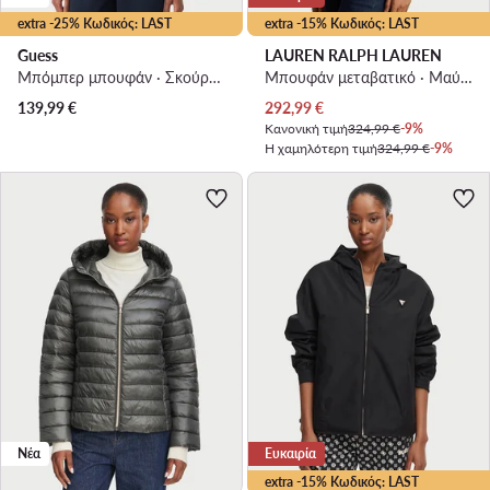
extra -25% Κωδικός: LAST
extra -15% Κωδικός: LAST
Guess
LAUREN RALPH LAUREN
Μπόμπερ μπουφάν · Σκούρο μπλε
Μπουφάν μεταβατικό · Μαύρο
Τρέχουσα τιμή
139,99
€
292,99
€
Κανονική τιμή
324,99 €
-9%
Η χαμηλότερη τιμή
324,99 €
-9%
Νέα
Ευκαιρία
extra -15% Κωδικός: LAST