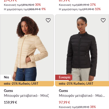
274,99
€
87,99
€
Κανονική τιμή
394,90 €
-30%
Κανονική τιμή
139,99 €
-37%
Η χαμηλότερη τιμή
303,99 €
-9%
Η χαμηλότερη τιμή
97,99 €
-10%
Νέα
Ευκαιρία
extra -25% Κωδικός: LAST
extra -25% Κωδικός: LAST
Guess
Guess
Μπουφάν μεταβατικό · Μπεζ
Μπουφάν μεταβατικό · Μαύρο
Τρέχουσα τιμή
159,99
€
97,99
€
Κανονική τιμή
159,99 €
-38%