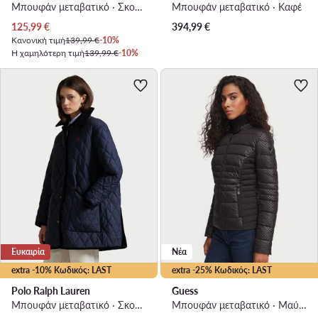
Μπουφάν μεταβατικό · Σκούρο μπεζ
Μπουφάν μεταβατικό · Καφέ
Τρέχουσα τιμή
125,99
€
394,99
€
Κανονική τιμή
139,99 €
-10%
Η χαμηλότερη τιμή
139,99 €
-10%
Ευκαιρία
Νέα
extra -10% Κωδικός: LAST
extra -25% Κωδικός: LAST
Polo Ralph Lauren
Guess
Μπουφάν μεταβατικό · Σκούρο μπλε
Μπουφάν μεταβατικό · Μαύρο