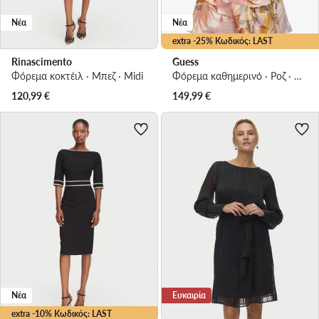
Νέα
Νέα
extra -25% Κωδικός: LAST
Rinascimento
Guess
Φόρεμα κοκτέιλ · Μπεζ · Midi
Φόρεμα καθημερινό · Ροζ · Mini
120,99
€
149,99
€
Νέα
Ευκαιρία
extra -10% Κωδικός: LAST