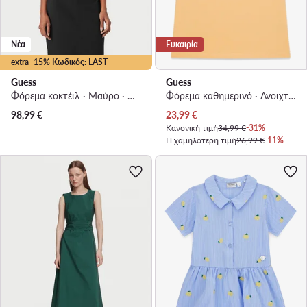
Νέα
Ευκαιρία
extra -15% Κωδικός: LAST
Guess
Guess
Φόρεμα κοκτέιλ · Μαύρο · Midi
Φόρεμα καθημερινό · Ανοιχτό πορτοκαλί
Τρέχουσα τιμή
98,99
€
23,99
€
Κανονική τιμή
34,99 €
-31%
Η χαμηλότερη τιμή
26,99 €
-11%