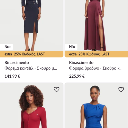
Νέα
Νέα
extra -25% Κωδικός: LAST
extra -25% Κωδικός: LAST
Rinascimento
Rinascimento
Φόρεμα κοκτέιλ · Σκούρο μπλε · Midi
Φόρεμα βραδινό · Σκούρο καφέ · Maxi
141,99
€
225,99
€