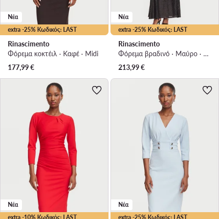
Νέα
Νέα
extra -25% Κωδικός: LAST
extra -25% Κωδικός: LAST
Rinascimento
Rinascimento
Φόρεμα κοκτέιλ · Καφέ · Midi
Φόρεμα βραδινό · Μαύρο · Maxi
177,99
€
213,99
€
Νέα
Νέα
extra -10% Κωδικός: LAST
extra -25% Κωδικός: LAST