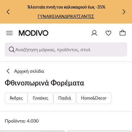
ΜΕΤΆΒΑΣΗ ΣΤΟ ΚΎΡΙΟ ΠΕΡΙΕΧΌΜΕΝΟ
ΜΕΤΆΒΑΣΗ ΣΤΗΝ ΑΝΑΖΉΤΗΣΗ
Τελευταία πνοή του καλοκαιριού έως -35%
ΓΥΝΑΙΚΕΙΑ
ΑΝΔΡΙΚΑ
ΤΣΑΝΤΕΣ
Αναζήτηση μάρκας, προϊόντος, στυλ
Αρχική σελίδα
Φθινοπωρινά Φορέματα
Άνδρες
Γυναίκες
Παιδιά
Home&Decor
Προϊόντα: 4.030