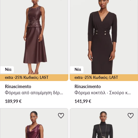
Νέα
Νέα
extra -25% Κωδικός: LAST
extra -25% Κωδικός: LAST
Rinascimento
Rinascimento
Φόρεμα από απομίμηση δέρματος · Μπορντό · Midi
Φόρεμα κοκτέιλ · Σκούρο καφέ · Midi
189,99
€
141,99
€