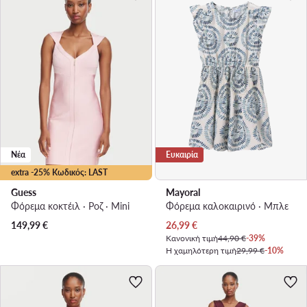
Νέα
Ευκαιρία
extra -25% Κωδικός: LAST
Guess
Mayoral
Φόρεμα κοκτέιλ · Ροζ · Mini
Φόρεμα καλοκαιρινό · Μπλε
Τρέχουσα τιμή
149,99
€
26,99
€
Κανονική τιμή
44,90 €
-39%
Η χαμηλότερη τιμή
29,99 €
-10%