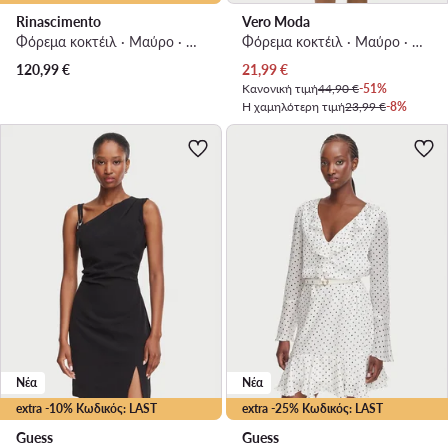
Rinascimento
Vero Moda
Φόρεμα κοκτέιλ · Μαύρο · Midi
Φόρεμα κοκτέιλ · Μαύρο · Mini
Τρέχουσα τιμή
120,99
€
21,99
€
Κανονική τιμή
44,90 €
-51%
Η χαμηλότερη τιμή
23,99 €
-8%
Νέα
Νέα
extra -10% Κωδικός: LAST
extra -25% Κωδικός: LAST
Guess
Guess