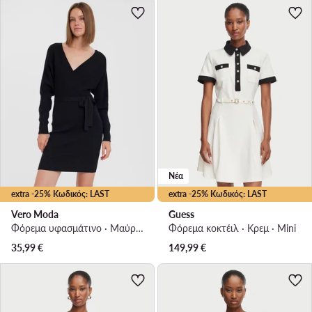
Νέα
extra -25% Κωδικός: LAST
extra -25% Κωδικός: LAST
Vero Moda
Guess
Φόρεμα υφασμάτινο · Μαύρο · Mini
Φόρεμα κοκτέιλ · Κρεμ · Mini
35,99
€
149,99
€