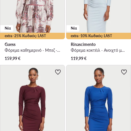
Νέα
Νέα
extra -25% Κωδικός: LAST
extra -10% Κωδικός: LAST
Guess
Rinascimento
Φόρεμα καθημερινό · Μπεζ · Mini
Φόρεμα κοκτέιλ · Ανοιχτό μπλε · Midi
159,99
€
119,99
€