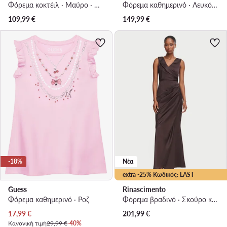
Φόρεμα κοκτέιλ · Μαύρο · Mini
Φόρεμα καθημερινό · Λευκό · Mini
109,99
€
149,99
€
-18%
Νέα
extra -25% Κωδικός: LAST
Guess
Rinascimento
Φόρεμα καθημερινό · Ροζ
Φόρεμα βραδινό · Σκούρο καφέ · Maxi
Τρέχουσα τιμή
17,99
€
201,99
€
Κανονική τιμή
29,99 €
-40%