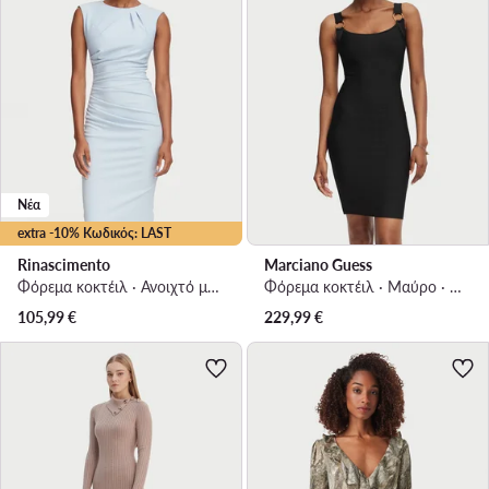
Νέα
extra -10% Κωδικός: LAST
Rinascimento
Marciano Guess
Φόρεμα κοκτέιλ · Ανοιχτό μπλε · Midi
Φόρεμα κοκτέιλ · Μαύρο · Mini
105,99
€
229,99
€