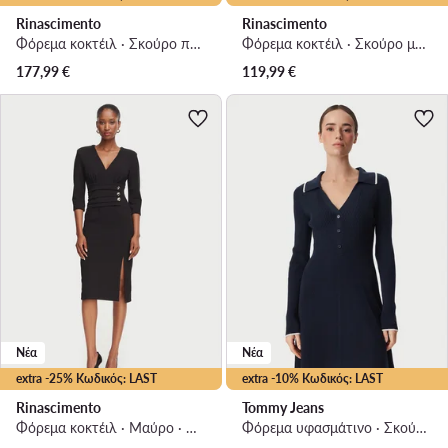
Rinascimento
Rinascimento
Φόρεμα κοκτέιλ · Σκούρο πράσινο · Midi
Φόρεμα κοκτέιλ · Σκούρο μπλε · Midi
177,99
€
119,99
€
Νέα
Νέα
extra -25% Κωδικός: LAST
extra -10% Κωδικός: LAST
Rinascimento
Tommy Jeans
Φόρεμα κοκτέιλ · Μαύρο · Midi
Φόρεμα υφασμάτινο · Σκούρο μπλε · Mini