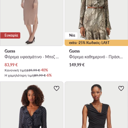
Ευκαιρία
Νέα
extra -25% Κωδικός: LAST
Guess
Guess
Φόρεμα υφασμάτινο · Μπεζ · Midi
Φόρεμα καθημερινό · Πράσινο · Mini
Τρέχουσα τιμή
83,99
€
149,99
€
Κανονική τιμή
139,99 €
-40%
Η χαμηλότερη τιμή
89,99 €
-6%