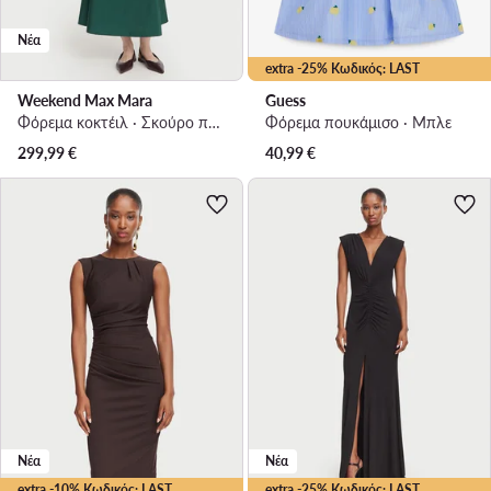
Νέα
extra -25% Κωδικός: LAST
Weekend Max Mara
Guess
Φόρεμα κοκτέιλ · Σκούρο πράσινο · Midi
Φόρεμα πουκάμισο · Μπλε
299,99
€
40,99
€
Νέα
Νέα
extra -10% Κωδικός: LAST
extra -25% Κωδικός: LAST