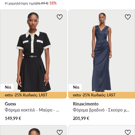
Η χαμηλότερη τιμή
21,99 €
-18%
Νέα
Νέα
extra -25% Κωδικός: LAST
extra -25% Κωδικός: LAST
Guess
Rinascimento
Φόρεμα κοκτέιλ · Μαύρο · Mini
Φόρεμα βραδινό · Σκούρο μπλε · Maxi
149,99
€
201,99
€