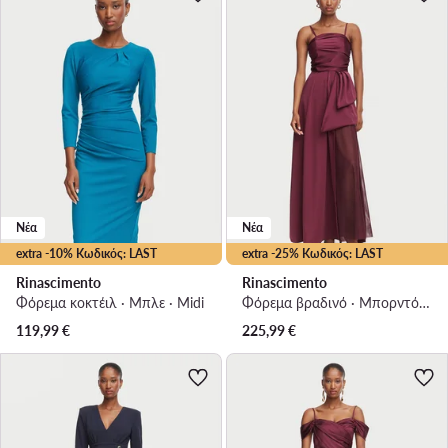
Νέα
Νέα
extra -10% Κωδικός: LAST
extra -25% Κωδικός: LAST
Rinascimento
Rinascimento
Φόρεμα κοκτέιλ · Μπλε · Midi
Φόρεμα βραδινό · Μπορντό · Maxi
119,99
€
225,99
€