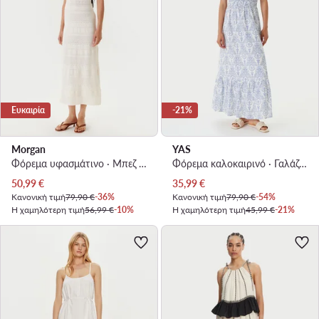
Ευκαιρία
-21%
Morgan
YAS
Φόρεμα υφασμάτινο · Μπεζ · Maxi
Φόρεμα καλοκαιρινό · Γαλάζιο · Maxi
Τρέχουσα τιμή
Τρέχουσα τιμή
50,99
€
35,99
€
Κανονική τιμή
79,90 €
-36%
Κανονική τιμή
79,90 €
-54%
Η χαμηλότερη τιμή
56,99 €
-10%
Η χαμηλότερη τιμή
45,99 €
-21%