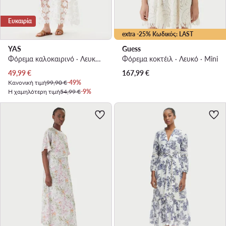
Ευκαιρία
extra -25% Κωδικός: LAST
YAS
Guess
Φόρεμα καλοκαιρινό · Λευκό · Maxi
Φόρεμα κοκτέιλ · Λευκό · Mini
Τρέχουσα τιμή
49,99
€
167,99
€
Κανονική τιμή
99,90 €
-49%
Η χαμηλότερη τιμή
54,99 €
-9%