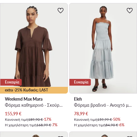
Ευκαιρία
Ευκαιρία
extra -25% Κωδικός: LAST
Weekend Max Mara
Eleh
Φόρεμα καθημερινό · Σκούρο καφέ · Midi
Φόρεμα βραδινό · Ανοιχτό μπλε · Maxi, Ασύμμετρο
Τρέχουσα τιμή
Τρέχουσα τιμή
155,99
€
78,99
€
Κανονική τιμή
189,90 €
-17%
Κανονική τιμή
159,99 €
-50%
Η χαμηλότερη τιμή
168,99 €
-7%
Η χαμηλότερη τιμή
84,90 €
-6%