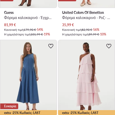
Guess
United Colors Of Benetton
Φόρεμα καλοκαιρινό · Έγχρωμο · Midi
Φόρεμα καλοκαιρινό · Ροζ · Maxi
Τρέχουσα τιμή
Τρέχουσα τιμή
81,99
€
35,99
€
Κανονική τιμή
179,90 €
-54%
Κανονική τιμή
82,90 €
-56%
Η χαμηλότερη τιμή
101,99 €
-19%
Η χαμηλότερη τιμή
39,99 €
-10%
Ευκαιρία
extra -25% Κωδικός: LAST
extra -25% Κωδικός: LAST