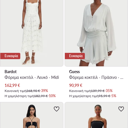
Ευκαιρία
Ευκαιρία
Bardot
Guess
Φόρεμα κοκτέιλ · Λευκό · Midi
Φόρεμα κοκτέιλ · Πράσινο · Mini, Ασύμμετρο
Τρέχουσα τιμή
Τρέχουσα τιμή
162,99
€
90,99
€
Κανονική τιμή
268,90 €
-39%
Κανονική τιμή
139,99 €
-35%
Η χαμηλότερη τιμή
182,99 €
-10%
Η χαμηλότερη τιμή
95,99 €
-5%