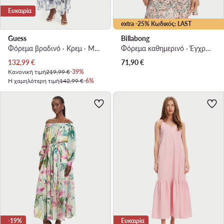
Ευκαιρία
extra -25% Κωδικός: LAST
Guess
Billabong
Φόρεμα βραδινό · Κρεμ · Maxi, Ασύμμετρο
Φόρεμα καθημερινό · Έγχρωμο · Mini
Τρέχουσα τιμή
132,99
€
71,90
€
Κανονική τιμή
219,99 €
-39%
Η χαμηλότερη τιμή
142,99 €
-6%
-19%
Ευκαιρία