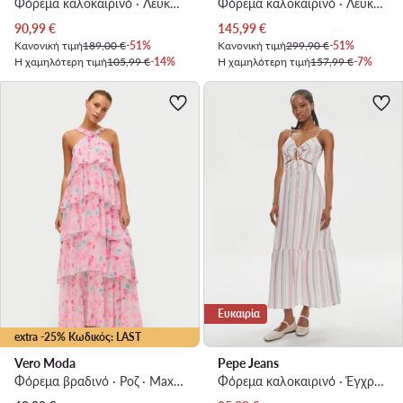
Φόρεμα καλοκαιρινό · Λευκό · Midi
Φόρεμα καλοκαιρινό · Λευκό · Maxi
Τρέχουσα τιμή
Τρέχουσα τιμή
90,99
€
145,99
€
Κανονική τιμή
189,00 €
-51%
Κανονική τιμή
299,90 €
-51%
Η χαμηλότερη τιμή
105,99 €
-14%
Η χαμηλότερη τιμή
157,99 €
-7%
Ευκαιρία
extra -25% Κωδικός: LAST
Vero Moda
Pepe Jeans
Φόρεμα βραδινό · Ροζ · Maxi, Ασύμμετρο
Φόρεμα καλοκαιρινό · Έγχρωμο · Maxi