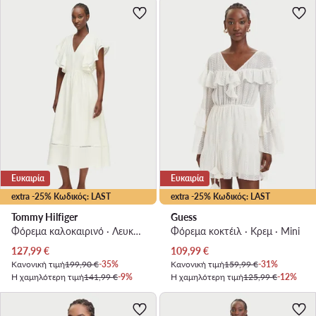
Ευκαιρία
Ευκαιρία
extra -25% Κωδικός: LAST
extra -25% Κωδικός: LAST
Tommy Hilfiger
Guess
Φόρεμα καλοκαιρινό · Λευκό · Midi
Φόρεμα κοκτέιλ · Κρεμ · Mini
Τρέχουσα τιμή
Τρέχουσα τιμή
127,99
€
109,99
€
Κανονική τιμή
199,90 €
-35%
Κανονική τιμή
159,99 €
-31%
Η χαμηλότερη τιμή
141,99 €
-9%
Η χαμηλότερη τιμή
125,99 €
-12%