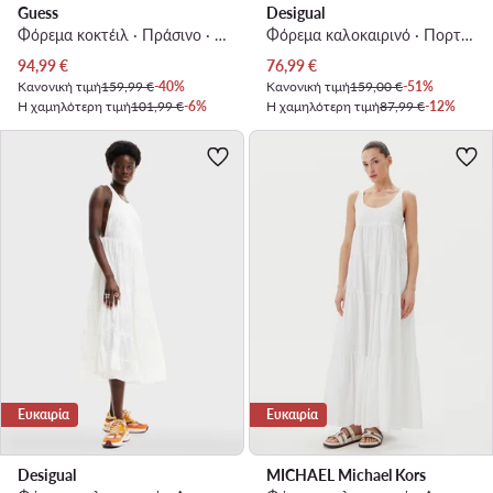
Guess
Desigual
Φόρεμα κοκτέιλ · Πράσινο · Mini
Φόρεμα καλοκαιρινό · Πορτοκαλί · Maxi
Τρέχουσα τιμή
Τρέχουσα τιμή
94,99
€
76,99
€
Κανονική τιμή
159,99 €
-40%
Κανονική τιμή
159,00 €
-51%
Η χαμηλότερη τιμή
101,99 €
-6%
Η χαμηλότερη τιμή
87,99 €
-12%
Ευκαιρία
Ευκαιρία
Desigual
MICHAEL Michael Kors