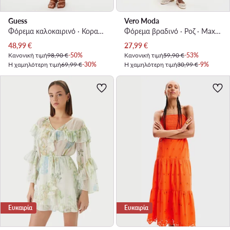
Guess
Vero Moda
Φόρεμα καλοκαιρινό · Κοραλλί · Maxi
Φόρεμα βραδινό · Ροζ · Maxi, Ασύμμετρο
Τρέχουσα τιμή
Τρέχουσα τιμή
48,99
€
27,99
€
Κανονική τιμή
98,90 €
-50%
Κανονική τιμή
59,90 €
-53%
Η χαμηλότερη τιμή
69,99 €
-30%
Η χαμηλότερη τιμή
30,99 €
-9%
Ευκαιρία
Ευκαιρία