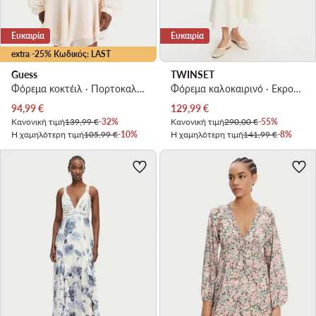
Ευκαιρία
Ευκαιρία
extra -25% Κωδικός: LAST
Guess
TWINSET
Φόρεμα κοκτέιλ · Πορτοκαλί · Mini
Φόρεμα καλοκαιρινό · Εκρού · Midi
Τρέχουσα τιμή
Τρέχουσα τιμή
94,99
€
129,99
€
Κανονική τιμή
139,99 €
-32%
Κανονική τιμή
290,00 €
-55%
Η χαμηλότερη τιμή
105,99 €
-10%
Η χαμηλότερη τιμή
141,99 €
-8%