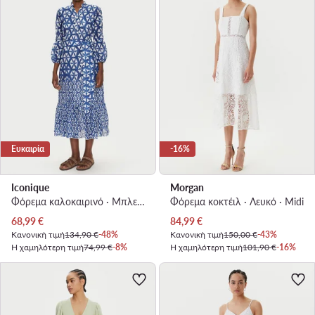
Ευκαιρία
-16%
Iconique
Morgan
Φόρεμα καλοκαιρινό · Μπλε · Midi
Φόρεμα κοκτέιλ · Λευκό · Midi
Τρέχουσα τιμή
Τρέχουσα τιμή
68,99
€
84,99
€
Κανονική τιμή
134,90 €
-48%
Κανονική τιμή
150,00 €
-43%
Η χαμηλότερη τιμή
74,99 €
-8%
Η χαμηλότερη τιμή
101,90 €
-16%