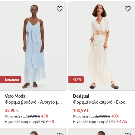
Ευκαιρία
-17%
Vero Moda
Desigual
Φόρεμα βραδινό · Ανοιχτό μπλε · Maxi, Ασύμμετρο
Φόρεμα καλοκαιρινό · Εκρού · Maxi
Τρέχουσα τιμή
Τρέχουσα τιμή
32,90
€
100,99
€
Κανονική τιμή
59,90 €
-45%
Κανονική τιμή
169,00 €
-40%
Η χαμηλότερη τιμή
34,90 €
-5%
Η χαμηλότερη τιμή
121,99 €
-17%