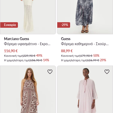
Ευκαιρία
-29%
Marciano Guess
Guess
Φόρεμα υφασμάτινο · Εκρού · Maxi
Φόρεμα καθημερινό · Σκούρο μπλε · Maxi
Τρέχουσα τιμή
Τρέχουσα τιμή
116,90
€
88,99
€
Κανονική τιμή
229,90 €
-49%
Κανονική τιμή
179,90 €
-50%
Η χαμηλότερη τιμή
136,90 €
-14%
Η χαμηλότερη τιμή
126,99 €
-29%