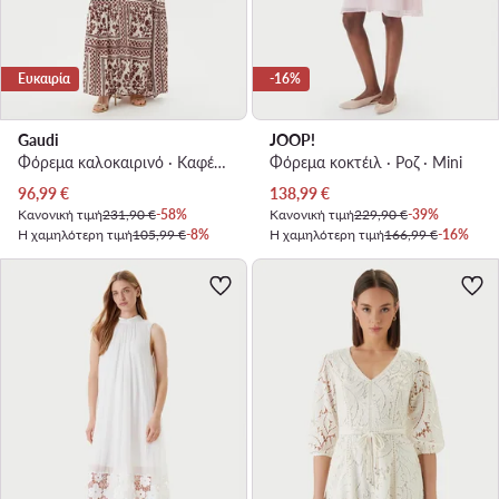
Ευκαιρία
-16%
Gaudi
JOOP!
Φόρεμα καλοκαιρινό · Καφέ · Maxi
Φόρεμα κοκτέιλ · Ροζ · Mini
Τρέχουσα τιμή
Τρέχουσα τιμή
96,99
€
138,99
€
Κανονική τιμή
231,90 €
-58%
Κανονική τιμή
229,90 €
-39%
Η χαμηλότερη τιμή
105,99 €
-8%
Η χαμηλότερη τιμή
166,99 €
-16%