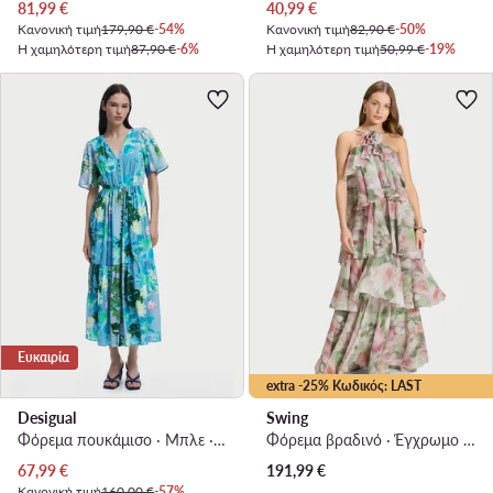
Τρέχουσα τιμή
Τρέχουσα τιμή
81,99
€
40,99
€
Κανονική τιμή
179,90 €
-54%
Κανονική τιμή
82,90 €
-50%
Η χαμηλότερη τιμή
87,90 €
-6%
Η χαμηλότερη τιμή
50,99 €
-19%
Ευκαιρία
extra -25% Κωδικός: LAST
Desigual
Swing
Φόρεμα πουκάμισο · Μπλε · Midi
Φόρεμα βραδινό · Έγχρωμο · Maxi
Τρέχουσα τιμή
67,99
€
191,99
€
Κανονική τιμή
160,00 €
-57%