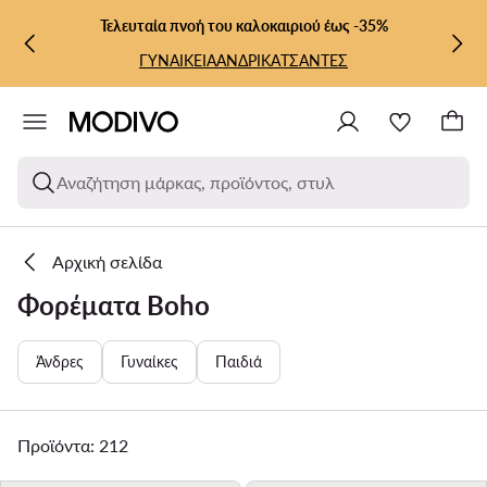
ΜΕΤΆΒΑΣΗ ΣΤΟ ΚΎΡΙΟ ΠΕΡΙΕΧΌΜΕΝΟ
ΜΕΤΆΒΑΣΗ ΣΤΗΝ ΑΝΑΖΉΤΗΣΗ
Τελευταία πνοή του καλοκαιριού έως -35%
ΓΥΝΑΙΚΕΙΑ
ΑΝΔΡΙΚΑ
ΤΣΑΝΤΕΣ
Αναζήτηση μάρκας, προϊόντος, στυλ
Αρχική σελίδα
Φορέματα Boho
Άνδρες
Γυναίκες
Παιδιά
Προϊόντα: 212