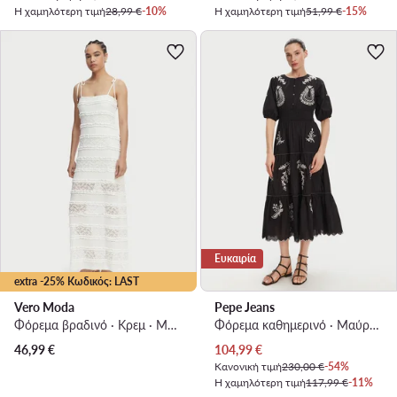
Η χαμηλότερη τιμή
28,99 €
-10%
Η χαμηλότερη τιμή
51,99 €
-15%
Ευκαιρία
extra -25% Κωδικός: LAST
Vero Moda
Pepe Jeans
Φόρεμα βραδινό · Κρεμ · Maxi, Ασύμμετρο
Φόρεμα καθημερινό · Μαύρο · Midi
Τρέχουσα τιμή
46,99
€
104,99
€
Κανονική τιμή
230,00 €
-54%
Η χαμηλότερη τιμή
117,99 €
-11%