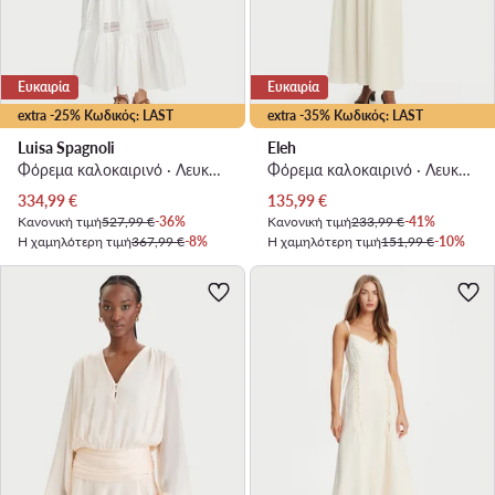
Ευκαιρία
Ευκαιρία
extra -25% Κωδικός: LAST
extra -35% Κωδικός: LAST
Luisa Spagnoli
Eleh
Φόρεμα καλοκαιρινό · Λευκό · Maxi
Φόρεμα καλοκαιρινό · Λευκό · Maxi
Τρέχουσα τιμή
Τρέχουσα τιμή
334,99
€
135,99
€
Κανονική τιμή
527,99 €
-36%
Κανονική τιμή
233,99 €
-41%
Η χαμηλότερη τιμή
367,99 €
-8%
Η χαμηλότερη τιμή
151,99 €
-10%