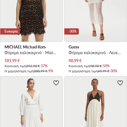
Ευκαιρία
-30%
MICHAEL Michael Kors
Guess
Φόρεμα καλοκαιρινό · Μαύρο · Mini
Φόρεμα καλοκαιρινό · Λευκό · Midi
Τρέχουσα τιμή
Τρέχουσα τιμή
181,99
€
48,99
€
Κανονική τιμή
292,90 €
-37%
Κανονική τιμή
98,90 €
-50%
Η χαμηλότερη τιμή
200,99 €
-9%
Η χαμηλότερη τιμή
69,99 €
-30%