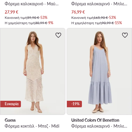
Φόρεμα καλοκαιρινό · Μαύρο · Midi
Φόρεμα καλοκαιρινό · Μπλε · Mini
Τρέχουσα τιμή
Τρέχουσα τιμή
27,99
€
76,99
€
Κανονική τιμή
59,90 €
-53%
Κανονική τιμή
165,90 €
-53%
Η χαμηλότερη τιμή
30,99 €
-9%
Η χαμηλότερη τιμή
90,99 €
-15%
Ευκαιρία
-19%
Guess
United Colors Of Benetton
Φόρεμα κοκτέιλ · Μπεζ · Midi
Φόρεμα καλοκαιρινό · Μπλε · Maxi