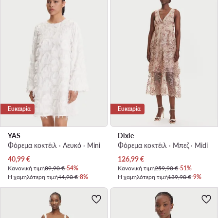
Ευκαιρία
Ευκαιρία
YAS
Dixie
Φόρεμα κοκτέιλ · Λευκό · Mini
Φόρεμα κοκτέιλ · Μπεζ · Midi
Τρέχουσα τιμή
Τρέχουσα τιμή
40,99
€
126,99
€
Κανονική τιμή
89,90 €
-54%
Κανονική τιμή
259,90 €
-51%
Η χαμηλότερη τιμή
44,90 €
-8%
Η χαμηλότερη τιμή
139,90 €
-9%