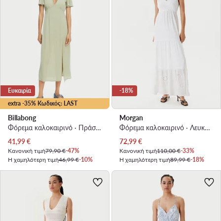
Ευκαιρία
-18%
extra -35% Κωδικός: LAST
Billabong
Morgan
Φόρεμα καλοκαιρινό · Πράσινο · Midi
Φόρεμα καλοκαιρινό · Λευκό · Maxi
Τρέχουσα τιμή
Τρέχουσα τιμή
41,99
€
72,99
€
Κανονική τιμή
79,90 €
-47%
Κανονική τιμή
110,00 €
-33%
Η χαμηλότερη τιμή
46,99 €
-10%
Η χαμηλότερη τιμή
89,99 €
-18%