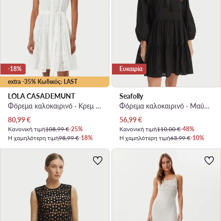
-18%
Ευκαιρία
extra -35% Κωδικός: LAST
LOLA CASADEMUNT
Seafolly
Φόρεμα καλοκαιρινό · Κρεμ · Mini
Φόρεμα καλοκαιρινό · Μαύρο · Mini
Τρέχουσα τιμή
Τρέχουσα τιμή
80,99
€
56,99
€
Κανονική τιμή
108,99 €
-25%
Κανονική τιμή
110,00 €
-48%
Η χαμηλότερη τιμή
98,99 €
-18%
Η χαμηλότερη τιμή
63,99 €
-10%