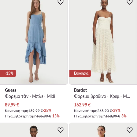
-15%
Ευκαιρία
Guess
Bardot
Φόρεμα τζιν · Μπλε · Midi
Φόρεμα βραδινό · Κρεμ · Maxi, Ασύμμετρο
Τρέχουσα τιμή
Τρέχουσα τιμή
89,99
€
162,99
€
Κανονική τιμή
139,99 €
-35%
Κανονική τιμή
268,90 €
-39%
Η χαμηλότερη τιμή
105,99 €
-15%
Η χαμηλότερη τιμή
168,99 €
-3%