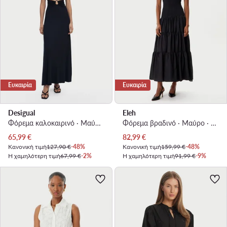
Ευκαιρία
Ευκαιρία
Desigual
Eleh
Φόρεμα καλοκαιρινό · Μαύρο · Maxi
Φόρεμα βραδινό · Μαύρο · Maxi
Τρέχουσα τιμή
Τρέχουσα τιμή
65,99
€
82,99
€
Κανονική τιμή
127,90 €
-48%
Κανονική τιμή
159,99 €
-48%
Η χαμηλότερη τιμή
67,99 €
-2%
Η χαμηλότερη τιμή
91,99 €
-9%