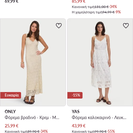
Τρέχουσα τιμή
69,99
€
85,99
€
Κανονική τιμή
131,00 €
-34%
Η χαμηλότερη τιμή
94,99 €
-9%
Ευκαιρία
-15%
ONLY
YAS
Φόρεμα βραδινό · Κρεμ · Maxi, Ασύμμετρο
Φόρεμα καλοκαιρινό · Λευκό · Midi
Τρέχουσα τιμή
Τρέχουσα τιμή
25,99
€
43,99
€
Κανονική τιμή
39,90 €
-34%
Κανονική τιμή
99,90 €
-55%