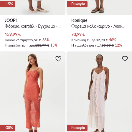
-15%
Ευκαιρία
JOOP!
Iconique
Φόρεμα κοκτέιλ · Έγχρωμο · Midi
Φόρεμα καλοκαιρινό · Λευκό · Midi
Τρέχουσα τιμή
Τρέχουσα τιμή
159,99
€
70,99
€
Κανονική τιμή
259,90 €
-38%
Κανονική τιμή
132,90 €
-46%
Η χαμηλότερη τιμή
188,99 €
-15%
Η χαμηλότερη τιμή
80,99 €
-12%
-30%
Ευκαιρία