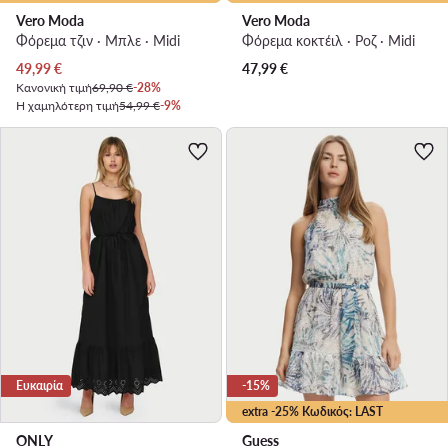
Vero Moda
Vero Moda
Φόρεμα τζιν · Μπλε · Midi
Φόρεμα κοκτέιλ · Ροζ · Midi
Τρέχουσα τιμή
49,99
€
47,99
€
Κανονική τιμή
69,90 €
-28%
Η χαμηλότερη τιμή
54,99 €
-9%
Ευκαιρία
-15%
extra -25% Κωδικός: LAST
ONLY
Guess