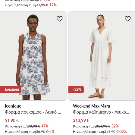
Η χαμηλότερη τιμή
77,99 €
-12%
Ευκαιρία
-32%
Iconique
Weekend Max Mara
Φόρεμα πουκάμισο · Λευκό · Midi
Φόρεμα καθημερινό · Λευκό · Midi
Τρέχουσα τιμή
Τρέχουσα τιμή
51,90
€
213,99
€
Κανονική τιμή
98,90 €
-47%
Κανονική τιμή
314,90 €
-32%
Η χαμηλότερη τιμή
56,90 €
-8%
Η χαμηλότερη τιμή
314,90 €
-32%