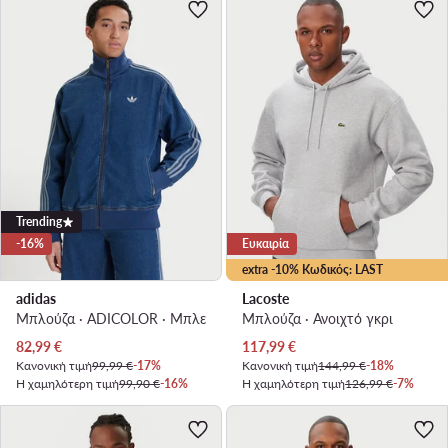
Trending
-16%
Ευκαιρία
extra -10% Κωδικός: LAST
adidas
Lacoste
Μπλούζα · ADICOLOR · Μπλε
Μπλούζα · Ανοιχτό γκρι
Τρέχουσα τιμή
Τρέχουσα τιμή
82,99
€
117,99
€
Κανονική τιμή
99,99 €
-17%
Κανονική τιμή
144,99 €
-18%
Η χαμηλότερη τιμή
99,90 €
-16%
Η χαμηλότερη τιμή
126,99 €
-7%