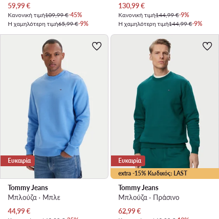
Τρέχουσα τιμή
Τρέχουσα τιμή
59,99
€
130,99
€
Κανονική τιμή
109,99 €
-45%
Κανονική τιμή
144,99 €
-9%
Η χαμηλότερη τιμή
65,99 €
-9%
Η χαμηλότερη τιμή
144,99 €
-9%
Ευκαιρία
Ευκαιρία
extra -15% Κωδικός: LAST
Tommy Jeans
Tommy Jeans
Μπλούζα · Μπλε
Μπλούζα · Πράσινο
Τρέχουσα τιμή
Τρέχουσα τιμή
44,99
€
62,99
€