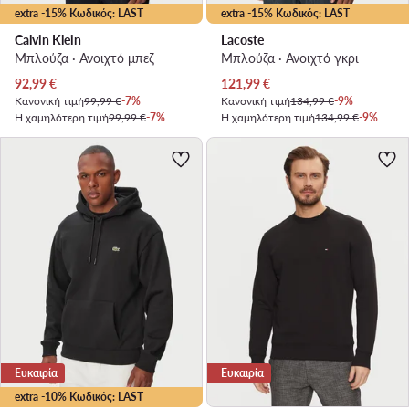
extra -15% Κωδικός: LAST
extra -15% Κωδικός: LAST
Calvin Klein
Lacoste
Μπλούζα · Ανοιχτό μπεζ
Μπλούζα · Ανοιχτό γκρι
Τρέχουσα τιμή
Τρέχουσα τιμή
92,99
€
121,99
€
Κανονική τιμή
99,99 €
-7%
Κανονική τιμή
134,99 €
-9%
Η χαμηλότερη τιμή
99,99 €
-7%
Η χαμηλότερη τιμή
134,99 €
-9%
Ευκαιρία
Ευκαιρία
extra -10% Κωδικός: LAST