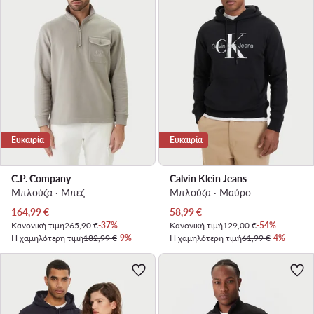
Ευκαιρία
Ευκαιρία
C.P. Company
Calvin Klein Jeans
Μπλούζα · Μπεζ
Μπλούζα · Μαύρο
Τρέχουσα τιμή
Τρέχουσα τιμή
164,99
€
58,99
€
Κανονική τιμή
265,90 €
-37%
Κανονική τιμή
129,00 €
-54%
Η χαμηλότερη τιμή
182,99 €
-9%
Η χαμηλότερη τιμή
61,99 €
-4%