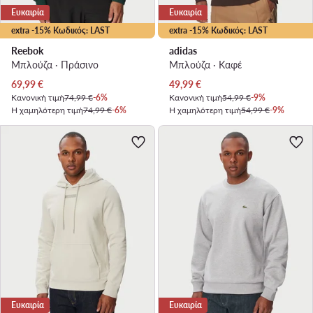
Ευκαιρία
Ευκαιρία
extra -15% Κωδικός: LAST
extra -15% Κωδικός: LAST
Reebok
adidas
Μπλούζα · Πράσινο
Μπλούζα · Καφέ
Τρέχουσα τιμή
Τρέχουσα τιμή
69,99
€
49,99
€
Κανονική τιμή
74,99 €
-6%
Κανονική τιμή
54,99 €
-9%
Η χαμηλότερη τιμή
74,99 €
-6%
Η χαμηλότερη τιμή
54,99 €
-9%
Ευκαιρία
Ευκαιρία