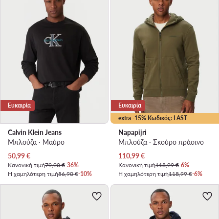
Ευκαιρία
Ευκαιρία
extra -15% Κωδικός: LAST
Calvin Klein Jeans
Napapijri
Μπλούζα · Μαύρο
Μπλούζα · Σκούρο πράσινο
Τρέχουσα τιμή
Τρέχουσα τιμή
50,99
€
110,99
€
Κανονική τιμή
79,90 €
-36%
Κανονική τιμή
118,99 €
-6%
Η χαμηλότερη τιμή
56,90 €
-10%
Η χαμηλότερη τιμή
118,99 €
-6%