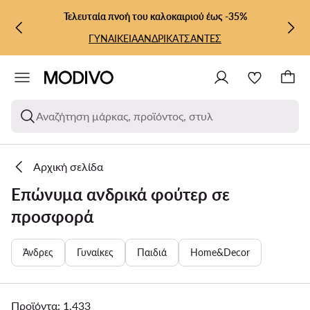
ΜΕΤΆΒΑΣΗ ΣΤΟ ΚΎΡΙΟ ΠΕΡΙΕΧΌΜΕΝΟ
ΜΕΤΆΒΑΣΗ ΣΤΗΝ ΑΝΑΖΉΤΗΣΗ
Τελευταία πνοή του καλοκαιριού έως -35%
ΓΥΝΑΙΚΕΙΑ
ΑΝΔΡΙΚΑ
ΤΣΑΝΤΕΣ
Αναζήτηση μάρκας, προϊόντος, στυλ
Αρχική σελίδα
Επώνυμα ανδρικά φούτερ σε
προσφορά
Άνδρες
Γυναίκες
Παιδιά
Home&Decor
Προϊόντα: 1.433