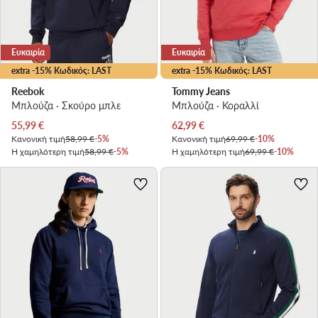
Ευκαιρία
Ευκαιρία
extra -15% Κωδικός: LAST
extra -15% Κωδικός: LAST
Reebok
Tommy Jeans
Μπλούζα · Σκούρο μπλε
Μπλούζα · Κοραλλί
Τρέχουσα τιμή
Τρέχουσα τιμή
55,99
€
62,99
€
Κανονική τιμή
58,99 €
-5%
Κανονική τιμή
69,99 €
-10%
Η χαμηλότερη τιμή
58,99 €
-5%
Η χαμηλότερη τιμή
69,99 €
-10%