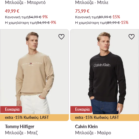
Μπλούζα · Μπορντό
Μπλούζα · Μπλε
Τρέχουσα τιμή
Τρέχουσα τιμή
49,99
€
75,99
€
Κανονική τιμή
54,99 €
-9%
Κανονική τιμή
89,99 €
-15%
Η χαμηλότερη τιμή
54,99 €
-9%
Η χαμηλότερη τιμή
89,99 €
-15%
Ευκαιρία
Ευκαιρία
extra -15% Κωδικός: LAST
extra -15% Κωδικός: LAST
Tommy Hilfiger
Calvin Klein
Μπλούζα · Μπεζ
Μπλούζα · Μαύρο