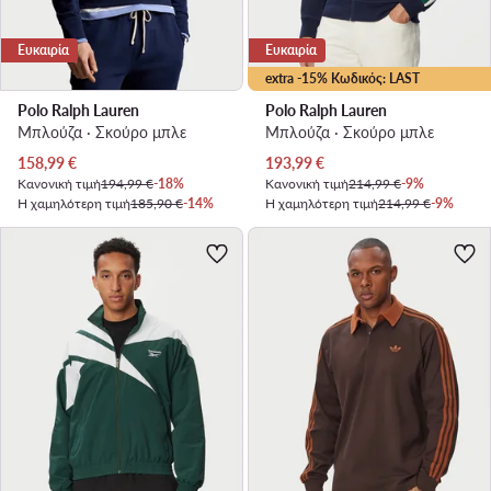
Ευκαιρία
Ευκαιρία
extra -15% Κωδικός: LAST
Polo Ralph Lauren
Polo Ralph Lauren
Μπλούζα · Σκούρο μπλε
Μπλούζα · Σκούρο μπλε
Τρέχουσα τιμή
Τρέχουσα τιμή
158,99
€
193,99
€
Κανονική τιμή
194,99 €
-18%
Κανονική τιμή
214,99 €
-9%
Η χαμηλότερη τιμή
185,90 €
-14%
Η χαμηλότερη τιμή
214,99 €
-9%