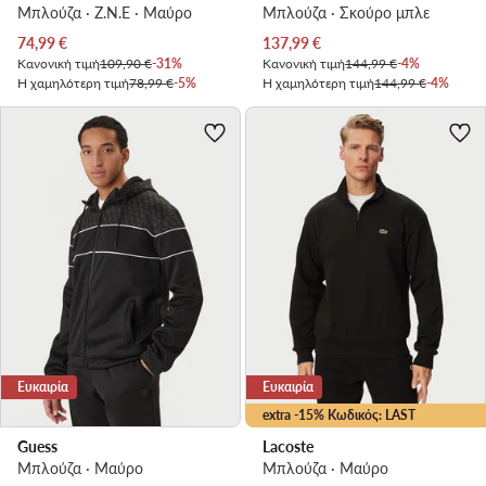
Μπλούζα · Z.N.E · Μαύρο
Μπλούζα · Σκούρο μπλε
Τρέχουσα τιμή
Τρέχουσα τιμή
74,99
€
137,99
€
Κανονική τιμή
109,90 €
-31%
Κανονική τιμή
144,99 €
-4%
Η χαμηλότερη τιμή
78,99 €
-5%
Η χαμηλότερη τιμή
144,99 €
-4%
Ευκαιρία
Ευκαιρία
extra -15% Κωδικός: LAST
Guess
Lacoste
Μπλούζα · Μαύρο
Μπλούζα · Μαύρο