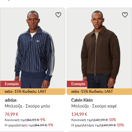
Ευκαιρία
Ευκαιρία
extra -15% Κωδικός: LAST
extra -15% Κωδικός: LAST
adidas
Calvin Klein
Μπλούζα · Σκούρο μπλε
Μπλούζα · Σκούρο καφέ
Τρέχουσα τιμή
Τρέχουσα τιμή
76,99
€
134,99
€
Κανονική τιμή
84,99 €
-9%
Κανονική τιμή
149,99 €
-10%
Η χαμηλότερη τιμή
84,99 €
-9%
Η χαμηλότερη τιμή
149,99 €
-10%