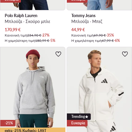
Polo Ralph Lauren
Tommy Jeans
Μπλούζα · Σκούρο μπλε
Μπλούζα · Μπεζ
Τρέχουσα τιμή
Τρέχουσα τιμή
170,99
€
44,99
€
Κανονική τιμή
234,90 €
-27%
Κανονική τιμή
69,90 €
-35%
Η χαμηλότερη τιμή
180,99 €
-5%
Η χαμηλότερη τιμή
47,99 €
-6%
Trending
-21%
Ευκαιρία
extra -25% Κωδικός: LAST