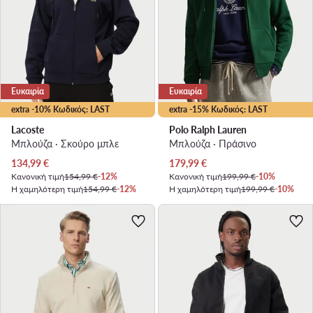
Ευκαιρία
Ευκαιρία
extra -10% Κωδικός: LAST
extra -15% Κωδικός: LAST
Lacoste
Polo Ralph Lauren
Μπλούζα · Σκούρο μπλε
Μπλούζα · Πράσινο
Τρέχουσα τιμή
Τρέχουσα τιμή
134,99
€
179,99
€
Κανονική τιμή
154,99 €
-12%
Κανονική τιμή
199,99 €
-10%
Η χαμηλότερη τιμή
154,99 €
-12%
Η χαμηλότερη τιμή
199,99 €
-10%