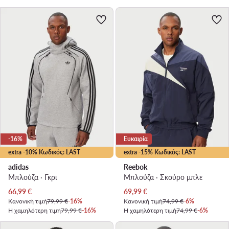
-16%
Ευκαιρία
extra -10% Κωδικός: LAST
extra -15% Κωδικός: LAST
adidas
Reebok
Μπλούζα · Γκρι
Μπλούζα · Σκούρο μπλε
Τρέχουσα τιμή
Τρέχουσα τιμή
66,99
€
69,99
€
Κανονική τιμή
79,99 €
-16%
Κανονική τιμή
74,99 €
-6%
Η χαμηλότερη τιμή
79,99 €
-16%
Η χαμηλότερη τιμή
74,99 €
-6%