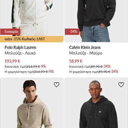
Ευκαιρία
-34%
extra -15% Κωδικός: LAST
Polo Ralph Lauren
Calvin Klein Jeans
Μπλούζα · Λευκό
Μπλούζα · Μαύρο
Τρέχουσα τιμή
Τρέχουσα τιμή
193,99
€
58,99
€
Κανονική τιμή
214,99 €
-9%
Κανονική τιμή
89,90 €
-34%
Η χαμηλότερη τιμή
214,99 €
-9%
Η χαμηλότερη τιμή
89,90 €
-34%