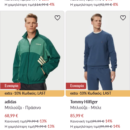
Η χαμηλότερη τιμή
114,99 €
-4%
Η χαμηλότερη τιμή
92,99 €
-8%
Ευκαιρία
Ευκαιρία
extra -10% Κωδικός: LAST
extra -10% Κωδικός: LAST
adidas
Tommy Hilfiger
Μπλούζα · Πράσινο
Μπλούζα · Μπλε
Τρέχουσα τιμή
Τρέχουσα τιμή
68,99
€
85,99
€
Κανονική τιμή
79,99 €
-13%
Κανονική τιμή
99,99 €
-14%
Η χαμηλότερη τιμή
79,99 €
-13%
Η χαμηλότερη τιμή
99,99 €
-14%