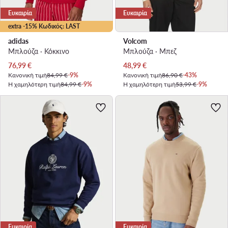
Ευκαιρία
Ευκαιρία
extra -15% Κωδικός: LAST
adidas
Volcom
Μπλούζα · Κόκκινο
Μπλούζα · Μπεζ
Τρέχουσα τιμή
Τρέχουσα τιμή
76,99
€
48,99
€
Κανονική τιμή
84,99 €
-9%
Κανονική τιμή
86,90 €
-43%
Η χαμηλότερη τιμή
84,99 €
-9%
Η χαμηλότερη τιμή
53,99 €
-9%
Ευκαιρία
Ευκαιρία