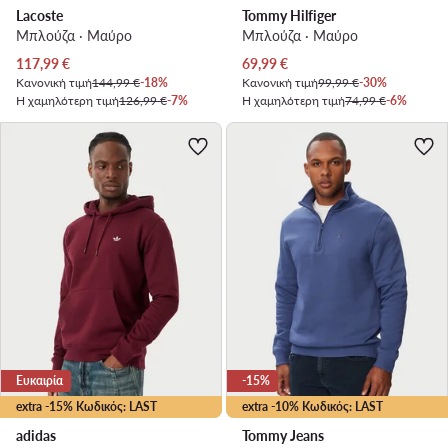
Lacoste
Tommy Hilfiger
Μπλούζα · Μαύρο
Μπλούζα · Μαύρο
Τρέχουσα τιμή
Τρέχουσα τιμή
117,99
€
69,99
€
Κανονική τιμή
144,99 €
-18%
Κανονική τιμή
99,99 €
-30%
Η χαμηλότερη τιμή
126,99 €
-7%
Η χαμηλότερη τιμή
74,99 €
-6%
Ευκαιρία
-15%
extra -15% Κωδικός: LAST
extra -10% Κωδικός: LAST
adidas
Tommy Jeans