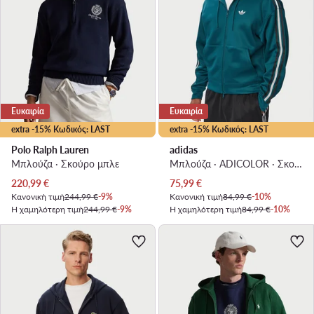
Ευκαιρία
Ευκαιρία
extra -15% Κωδικός: LAST
extra -15% Κωδικός: LAST
Polo Ralph Lauren
adidas
Μπλούζα · Σκούρο μπλε
Μπλούζα · ADICOLOR · Σκούρο πράσινο
Τρέχουσα τιμή
Τρέχουσα τιμή
220,99
€
75,99
€
Κανονική τιμή
244,99 €
-9%
Κανονική τιμή
84,99 €
-10%
Η χαμηλότερη τιμή
244,99 €
-9%
Η χαμηλότερη τιμή
84,99 €
-10%