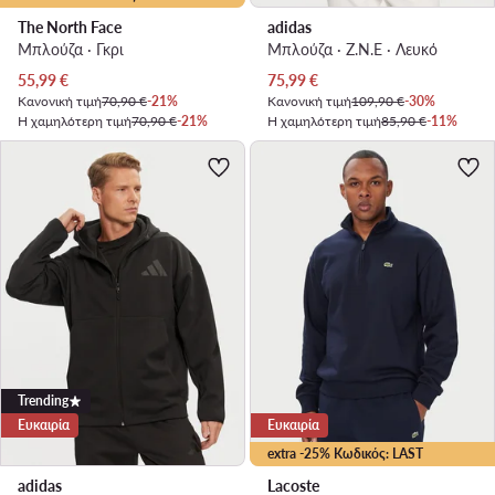
The North Face
adidas
Μπλούζα · Γκρι
Μπλούζα · Z.N.E · Λευκό
Τρέχουσα τιμή
Τρέχουσα τιμή
55,99
€
75,99
€
Κανονική τιμή
70,90 €
-21%
Κανονική τιμή
109,90 €
-30%
Η χαμηλότερη τιμή
70,90 €
-21%
Η χαμηλότερη τιμή
85,90 €
-11%
Trending
Ευκαιρία
Ευκαιρία
extra -25% Κωδικός: LAST
adidas
Lacoste