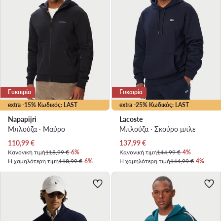
Ευκαιρία
Ευκαιρία
extra -15% Κωδικός: LAST
extra -25% Κωδικός: LAST
Napapijri
Lacoste
Μπλούζα · Μαύρο
Μπλούζα · Σκούρο μπλε
Τρέχουσα τιμή
Τρέχουσα τιμή
110,99
€
137,99
€
Κανονική τιμή
118,99 €
-6%
Κανονική τιμή
144,99 €
-4%
Η χαμηλότερη τιμή
118,99 €
-6%
Η χαμηλότερη τιμή
144,99 €
-4%