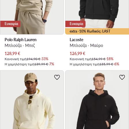
Ευκαιρία
Ευκαιρία
extra -10% Κωδικός: LAST
Polo Ralph Lauren
Lacoste
Μπλούζα · Μπεζ
Μπλούζα · Μαύρο
Τρέχουσα τιμή
Τρέχουσα τιμή
128,99
€
126,99
€
Κανονική τιμή
194,90 €
-33%
Κανονική τιμή
154,99 €
-18%
Η χαμηλότερη τιμή
139,99 €
-7%
Η χαμηλότερη τιμή
135,99 €
-6%