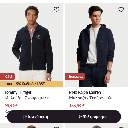
-16%
Ευκαιρία
extra -15% Κωδικός: LAST
Tommy Hilfiger
Polo Ralph Lauren
Μπλούζα · Σκούρο μπλε
Μπλούζα · Σκούρο μπλε
Τρέχουσα τιμή
Τρέχουσα τιμή
99,99
€
166,99
€
Κανονική τιμή
119,99 €
-16%
Κανονική τιμή
194,90 €
-14%
Ταξινόμηση
Φιλτράρισμα
Η χαμηλότερη τιμή
119,99 €
-16%
Η χαμηλότερη τιμή
194,90 €
-14%