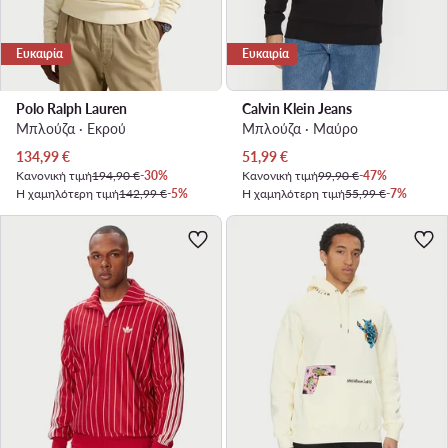
Ευκαιρία
Ευκαιρία
Polo Ralph Lauren
Calvin Klein Jeans
Μπλούζα · Εκρού
Μπλούζα · Μαύρο
Τρέχουσα τιμή
Τρέχουσα τιμή
134,99
€
51,99
€
Κανονική τιμή
194,90 €
-30%
Κανονική τιμή
99,90 €
-47%
Η χαμηλότερη τιμή
142,99 €
-5%
Η χαμηλότερη τιμή
55,99 €
-7%