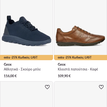
extra -25% Κωδικός: LAST
extra -25% Κωδικός: LAST
Geox
Geox
Αθλητικά · Σκούρο μπλε
Κλειστά παπούτσια · Καφέ
116,00
€
109,90
€