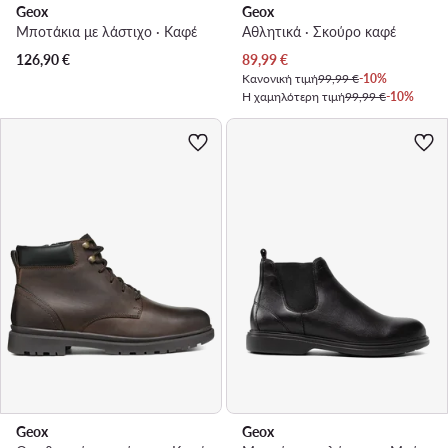
Geox
Geox
Μποτάκια με λάστιχο · Καφέ
Αθλητικά · Σκούρο καφέ
Τρέχουσα τιμή
126,90
€
89,99
€
Κανονική τιμή
99,99 €
-10%
Η χαμηλότερη τιμή
99,99 €
-10%
Geox
Geox