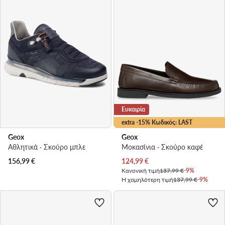
Ευκαιρία
extra -15% Κωδικός: LAST
Geox
Geox
Αθλητικά · Σκούρο μπλε
Μοκασίνια · Σκούρο καφέ
Τρέχουσα τιμή
156,99
€
124,99
€
Κανονική τιμή
137,99 €
-9%
Η χαμηλότερη τιμή
137,99 €
-9%