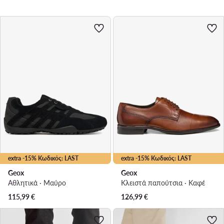
extra -15% Κωδικός: LAST
extra -15% Κωδικός: LAST
Geox
Geox
Αθλητικά · Μαύρο
Κλειστά παπούτσια · Καφέ
115,99
€
126,99
€