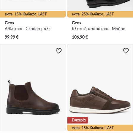
extra -15% Κωδικός: LAST
extra -25% Κωδικός: LAST
Geox
Geox
Αθλητικά · Σκούρο μπλε
Κλειστά παπούτσια · Μαύρο
99,99
€
106,90
€
Ευκαιρία
extra -15% Κωδικός: LAST