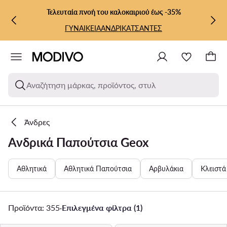
ΜΕΤΆΒΑΣΗ ΣΤΟ ΚΎΡΙΟ ΠΕΡΙΕΧΌΜΕΝΟ
ΜΕΤΆΒΑΣΗ ΣΤΗΝ ΑΝΑΖΉΤΗΣΗ
Τελευταία πνοή του καλοκαιριού έως -35%
ΓΥΝΑΙΚΕΙΑ
ΑΝΔΡΙΚΑ
ΤΣΑΝΤΕΣ
Αναζήτηση μάρκας, προϊόντος, στυλ
Άνδρες
Ανδρικά Παπούτσια Geox
Αθλητικά
Αθλητικά Παπούτσια
Αρβυλάκια
Κλειστά
Προϊόντα: 355
·
Επιλεγμένα φίλτρα (1)