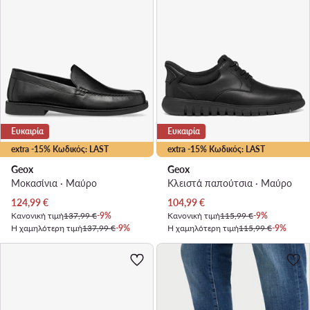
Ευκαιρία
Ευκαιρία
extra -15% Κωδικός: LAST
extra -15% Κωδικός: LAST
Geox
Geox
Μοκασίνια · Μαύρο
Κλειστά παπούτσια · Μαύρο
Τρέχουσα τιμή
Τρέχουσα τιμή
124,99
€
104,99
€
Κανονική τιμή
137,99 €
-9%
Κανονική τιμή
115,99 €
-9%
Η χαμηλότερη τιμή
137,99 €
-9%
Η χαμηλότερη τιμή
115,99 €
-9%