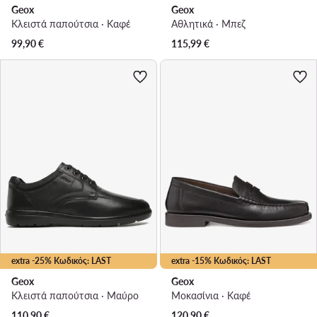
Geox
Geox
Κλειστά παπούτσια · Καφέ
Αθλητικά · Μπεζ
99,90
€
115,99
€
extra -25% Κωδικός: LAST
extra -15% Κωδικός: LAST
Geox
Geox
Κλειστά παπούτσια · Μαύρο
Μοκασίνια · Καφέ
110,90
€
120,90
€