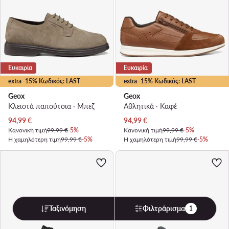
Ευκαιρία
Ευκαιρία
extra -15% Κωδικός: LAST
extra -15% Κωδικός: LAST
Geox
Geox
Κλειστά παπούτσια · Μπεζ
Αθλητικά · Καφέ
Τρέχουσα τιμή
Τρέχουσα τιμή
94,99
€
94,99
€
Κανονική τιμή
99,99 €
-5%
Κανονική τιμή
99,99 €
-5%
Η χαμηλότερη τιμή
99,99 €
-5%
Η χαμηλότερη τιμή
99,99 €
-5%
Ταξινόμηση
Φιλτράρισμα
1