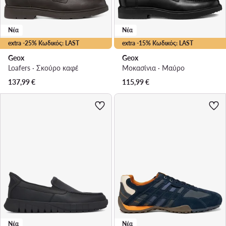
Νέα
Νέα
extra -25% Κωδικός: LAST
extra -15% Κωδικός: LAST
Geox
Geox
Loafers · Σκούρο καφέ
Μοκασίνια · Μαύρο
137,99
€
115,99
€
Νέα
Νέα