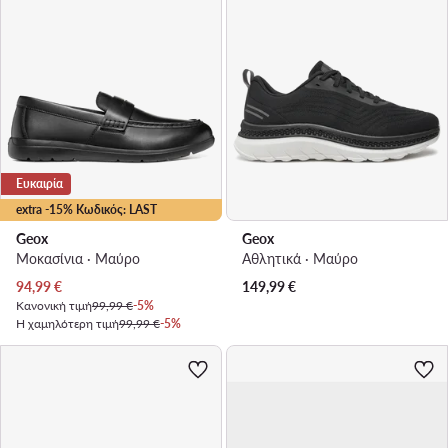
Ευκαιρία
extra -15% Κωδικός: LAST
Geox
Geox
Μοκασίνια · Μαύρο
Αθλητικά · Μαύρο
Τρέχουσα τιμή
94,99
€
149,99
€
Κανονική τιμή
99,99 €
-5%
Η χαμηλότερη τιμή
99,99 €
-5%