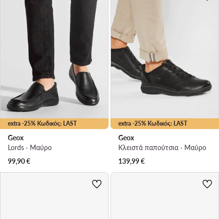
extra -25% Κωδικός: LAST
extra -25% Κωδικός: LAST
Geox
Geox
Lords · Μαύρο
Κλειστά παπούτσια · Μαύρο
99,90
€
139,99
€