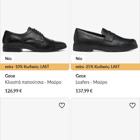
Νέα
Νέα
extra -10% Κωδικός: LAST
extra -25% Κωδικός: LAST
Geox
Geox
Κλειστά παπούτσια · Μαύρο
Loafers · Μαύρο
126,99
€
137,99
€