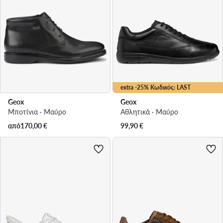
extra -25% Κωδικός: LAST
Geox
Geox
Μποτίνια · Μαύρο
Αθλητικά · Μαύρο
από
170,00
€
99,90
€