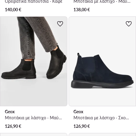
Ορειβατικά παπούτσια · Καφέ
Μποτάκια με λάστιχο · Μαύρο
140,00
€
138,00
€
Geox
Geox
Μποτάκια με λάστιχο · Μαύρο
Μποτάκια με λάστιχο · Σκούρο μπλε
126,90
€
126,90
€