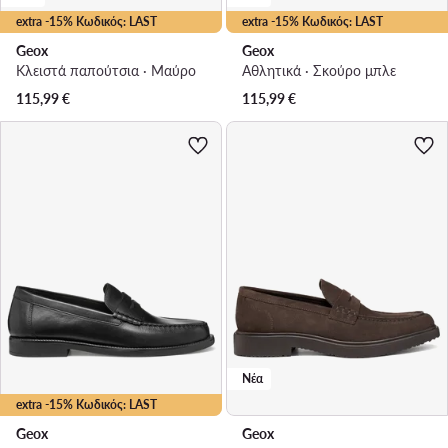
extra -15% Κωδικός: LAST
extra -15% Κωδικός: LAST
Geox
Geox
Κλειστά παπούτσια · Μαύρο
Αθλητικά · Σκούρο μπλε
115,99
€
115,99
€
Νέα
extra -15% Κωδικός: LAST
Geox
Geox