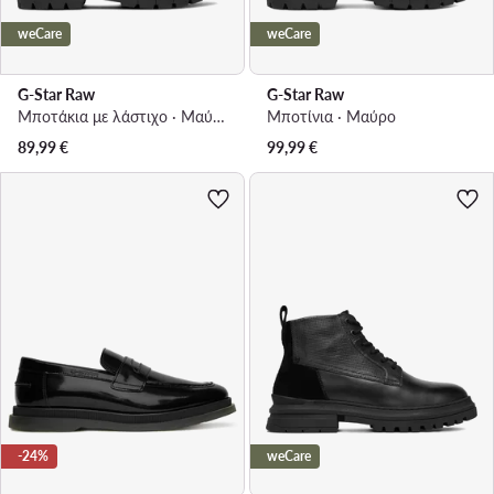
weCare
weCare
G-Star Raw
G-Star Raw
Μποτάκια με λάστιχο · Μαύρο
Μποτίνια · Μαύρο
89,99
€
99,99
€
-24%
weCare