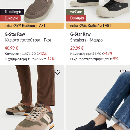
Trending
weCare
Ευκαιρία
Ευκαιρία
extra -25% Κωδικός: LAST
extra -25% Κωδικός: LAST
G-Star Raw
G-Star Raw
Κλειστά παπούτσια · Γκρι
Sneakers · Μαύρο
Τρέχουσα τιμή
Τρέχουσα τιμή
40,99
€
29,99
€
Κανονική τιμή
71,90 €
-42%
Κανονική τιμή
54,90 €
-45%
Η χαμηλότερη τιμή
46,99 €
-12%
Η χαμηλότερη τιμή
32,99 €
-9%