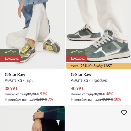
weCare
weCare
Ευκαιρία
Ευκαιρία
extra -25% Κωδικός: LAST
G-Star Raw
G-Star Raw
Αθλητικά · Γκρι
Αθλητικά · Πράσινο
Τρέχουσα τιμή
Τρέχουσα τιμή
38,99
€
40,99
€
Κανονική τιμή
82,90 €
-52%
Κανονική τιμή
78,90 €
-48%
Η χαμηλότερη τιμή
41,99 €
-7%
Η χαμηλότερη τιμή
45,99 €
-10%