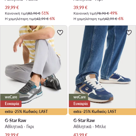
Τρέχουσα τιμή
Τρέχουσα τιμή
39,99
€
39,99
€
Κανονική τιμή
82,90 €
-51%
Κανονική τιμή
78,90 €
-49%
Η χαμηλότερη τιμή
42,99 €
-6%
Η χαμηλότερη τιμή
42,99 €
-6%
weCare
weCare
Ευκαιρία
Ευκαιρία
extra -25% Κωδικός: LAST
extra -25% Κωδικός: LAST
G-Star Raw
G-Star Raw
Αθλητικά · Γκρι
Αθλητικά · Μπλε
Τρέχουσα τιμή
Τρέχουσα τιμή
39,99
€
43,99
€