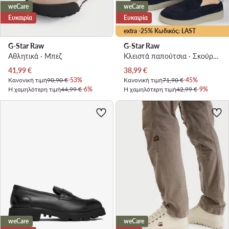
weCare
weCare
Ευκαιρία
Ευκαιρία
extra -25% Κωδικός: LAST
G-Star Raw
G-Star Raw
Αθλητικά · Μπεζ
Κλειστά παπούτσια · Σκούρο μπλε
Τρέχουσα τιμή
Τρέχουσα τιμή
41,99
€
38,99
€
Κανονική τιμή
90,90 €
-53%
Κανονική τιμή
71,90 €
-45%
Η χαμηλότερη τιμή
44,99 €
-6%
Η χαμηλότερη τιμή
42,99 €
-9%
weCare
weCare