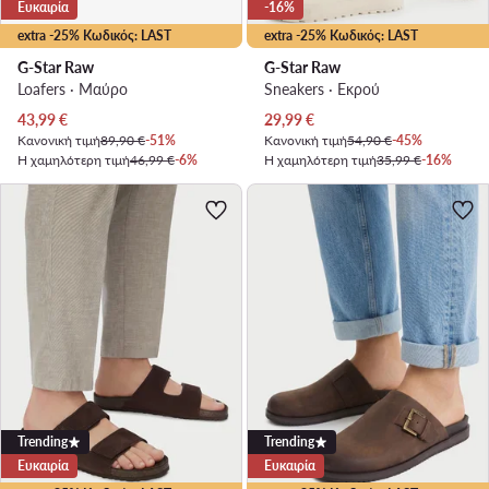
Ευκαιρία
-16%
extra -25% Κωδικός: LAST
extra -25% Κωδικός: LAST
G-Star Raw
G-Star Raw
Loafers · Μαύρο
Sneakers · Εκρού
Τρέχουσα τιμή
Τρέχουσα τιμή
43,99
€
29,99
€
Κανονική τιμή
89,90 €
-51%
Κανονική τιμή
54,90 €
-45%
Η χαμηλότερη τιμή
46,99 €
-6%
Η χαμηλότερη τιμή
35,99 €
-16%
Trending
Trending
Ευκαιρία
Ευκαιρία