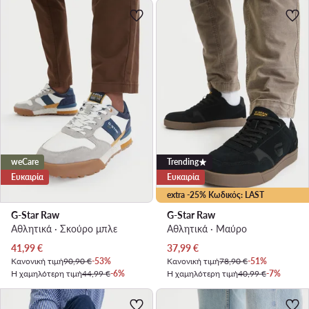
weCare
Trending
Ευκαιρία
Ευκαιρία
extra -25% Κωδικός: LAST
G-Star Raw
G-Star Raw
Αθλητικά · Σκούρο μπλε
Αθλητικά · Μαύρο
Τρέχουσα τιμή
Τρέχουσα τιμή
41,99
€
37,99
€
Κανονική τιμή
90,90 €
-53%
Κανονική τιμή
78,90 €
-51%
Η χαμηλότερη τιμή
44,99 €
-6%
Η χαμηλότερη τιμή
40,99 €
-7%