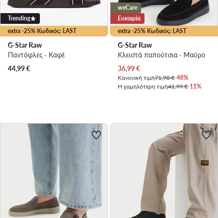
weCare
Trending
Ευκαιρία
extra -25% Κωδικός: LAST
extra -25% Κωδικός: LAST
G-Star Raw
G-Star Raw
Παντόφλες · Καφέ
Κλειστά παπούτσια · Μαύρο
Τρέχουσα τιμή
44,99
€
36,99
€
Κανονική τιμή
71,90 €
-48%
Η χαμηλότερη τιμή
41,99 €
-11%