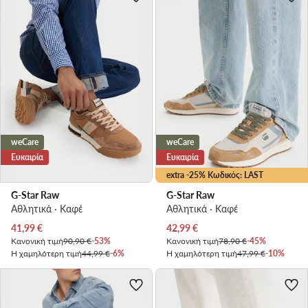
weCare
weCare
Ευκαιρία
Ευκαιρία
extra -25% Κωδικός: LAST
G-Star Raw
G-Star Raw
Αθλητικά · Καφέ
Αθλητικά · Καφέ
Τρέχουσα τιμή
Τρέχουσα τιμή
41,99
€
42,99
€
Κανονική τιμή
90,90 €
-53%
Κανονική τιμή
78,90 €
-45%
Η χαμηλότερη τιμή
44,99 €
-6%
Η χαμηλότερη τιμή
47,99 €
-10%