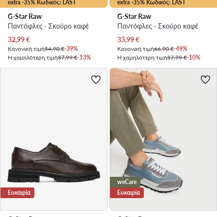
extra -35% Κωδικός: LAST
extra -35% Κωδικός: LAST
G-Star Raw
G-Star Raw
Παντόφλες · Σκούρο καφέ
Παντόφλες · Σκούρο καφέ
Τρέχουσα τιμή
Τρέχουσα τιμή
32,99
€
33,99
€
Κανονική τιμή
54,90 €
-39%
Κανονική τιμή
66,90 €
-49%
Η χαμηλότερη τιμή
37,99 €
-13%
Η χαμηλότερη τιμή
37,99 €
-10%
weCare
Ευκαιρία
Ευκαιρία