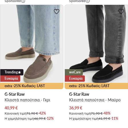
Sponsored
Sponsored
Trending
weCare
Ευκαιρία
Ευκαιρία
extra -25% Κωδικός: LAST
extra -25% Κωδικός: LAST
G-Star Raw
G-Star Raw
Κλειστά παπούτσια · Γκρι
Κλειστά παπούτσια · Μαύρο
Τρέχουσα τιμή
Τρέχουσα τιμή
40,99
€
36,99
€
Κανονική τιμή
71,90 €
-42%
Κανονική τιμή
71,90 €
-48%
Η χαμηλότερη τιμή
46,99 €
-12%
Η χαμηλότερη τιμή
41,99 €
-11%