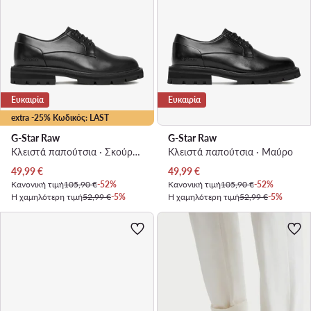
Ευκαιρία
Ευκαιρία
extra -25% Κωδικός: LAST
G-Star Raw
G-Star Raw
Κλειστά παπούτσια · Σκούρο μπλε
Κλειστά παπούτσια · Μαύρο
Τρέχουσα τιμή
Τρέχουσα τιμή
49,99
€
49,99
€
Κανονική τιμή
105,90 €
-52%
Κανονική τιμή
105,90 €
-52%
Η χαμηλότερη τιμή
52,99 €
-5%
Η χαμηλότερη τιμή
52,99 €
-5%