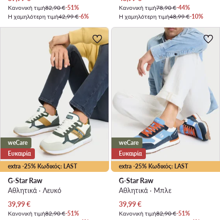
Κανονική τιμή
82,90 €
-51%
Κανονική τιμή
78,90 €
-44%
Η χαμηλότερη τιμή
42,99 €
-6%
Η χαμηλότερη τιμή
48,99 €
-10%
weCare
weCare
Ευκαιρία
Ευκαιρία
extra -25% Κωδικός: LAST
extra -25% Κωδικός: LAST
G-Star Raw
G-Star Raw
Αθλητικά · Λευκό
Αθλητικά · Μπλε
Τρέχουσα τιμή
Τρέχουσα τιμή
39,99
€
39,99
€
Κανονική τιμή
82,90 €
-51%
Κανονική τιμή
82,90 €
-51%