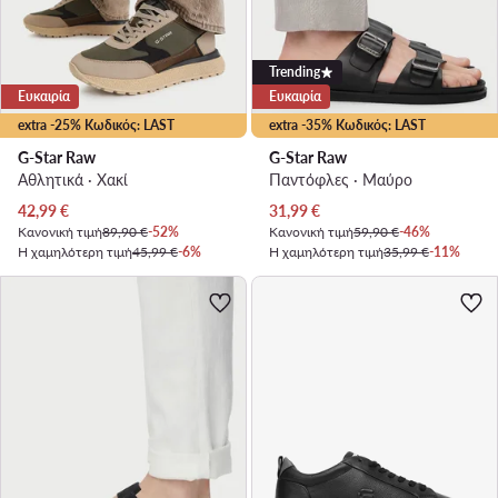
Trending
Ευκαιρία
Ευκαιρία
extra -25% Κωδικός: LAST
extra -35% Κωδικός: LAST
G-Star Raw
G-Star Raw
Αθλητικά · Χακί
Παντόφλες · Μαύρο
Τρέχουσα τιμή
Τρέχουσα τιμή
42,99
€
31,99
€
Κανονική τιμή
89,90 €
-52%
Κανονική τιμή
59,90 €
-46%
Η χαμηλότερη τιμή
45,99 €
-6%
Η χαμηλότερη τιμή
35,99 €
-11%