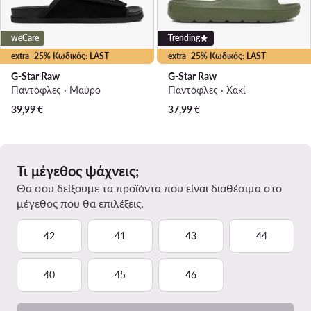
weCare
Trending
extra -25% Κωδικός: LAST
extra -25% Κωδικός: LAST
G-Star Raw
G-Star Raw
Παντόφλες · Μαύρο
Παντόφλες · Χακί
39,99
€
37,99
€
Τι μέγεθος ψάχνεις;
Θα σου δείξουμε τα προϊόντα που είναι διαθέσιμα στο
μέγεθος που θα επιλέξεις.
42
41
43
44
40
45
46