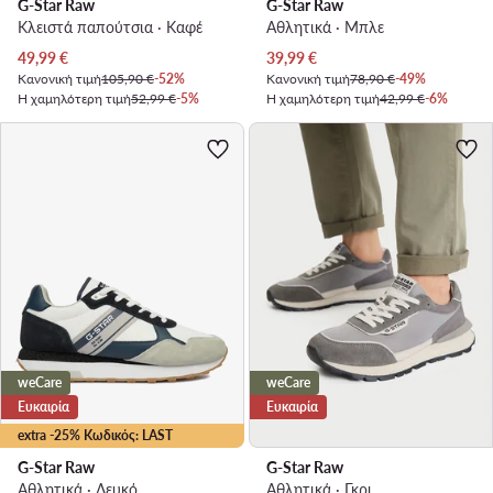
G-Star Raw
G-Star Raw
Κλειστά παπούτσια · Καφέ
Αθλητικά · Μπλε
Τρέχουσα τιμή
Τρέχουσα τιμή
49,99
€
39,99
€
Κανονική τιμή
105,90 €
-52%
Κανονική τιμή
78,90 €
-49%
Η χαμηλότερη τιμή
52,99 €
-5%
Η χαμηλότερη τιμή
42,99 €
-6%
weCare
weCare
Ευκαιρία
Ευκαιρία
extra -25% Κωδικός: LAST
G-Star Raw
G-Star Raw
Αθλητικά · Λευκό
Αθλητικά · Γκρι