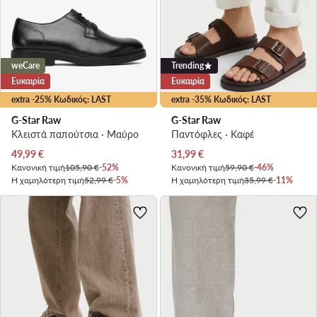
weCare
Trending
Ευκαιρία
Ευκαιρία
extra -25% Κωδικός: LAST
extra -35% Κωδικός: LAST
G-Star Raw
G-Star Raw
Κλειστά παπούτσια · Μαύρο
Παντόφλες · Καφέ
Τρέχουσα τιμή
Τρέχουσα τιμή
49,99
€
31,99
€
Κανονική τιμή
105,90 €
-52%
Κανονική τιμή
59,90 €
-46%
Η χαμηλότερη τιμή
52,99 €
-5%
Η χαμηλότερη τιμή
35,99 €
-11%