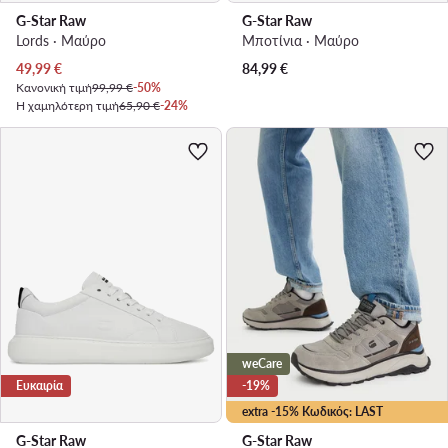
G-Star Raw
G-Star Raw
Lords · Μαύρο
Μποτίνια · Μαύρο
Τρέχουσα τιμή
49,99
€
84,99
€
Κανονική τιμή
99,99 €
-50%
Η χαμηλότερη τιμή
65,90 €
-24%
weCare
Ευκαιρία
-19%
extra -15% Κωδικός: LAST
G-Star Raw
G-Star Raw