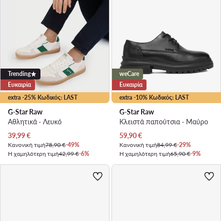
Trending
weCare
Ευκαιρία
Ευκαιρία
extra -25% Κωδικός: LAST
extra -10% Κωδικός: LAST
G-Star Raw
G-Star Raw
Αθλητικά · Λευκό
Κλειστά παπούτσια · Μαύρο
Τρέχουσα τιμή
Τρέχουσα τιμή
39,99
€
59,90
€
Κανονική τιμή
78,90 €
-49%
Κανονική τιμή
84,99 €
-29%
Η χαμηλότερη τιμή
42,99 €
-6%
Η χαμηλότερη τιμή
65,90 €
-9%