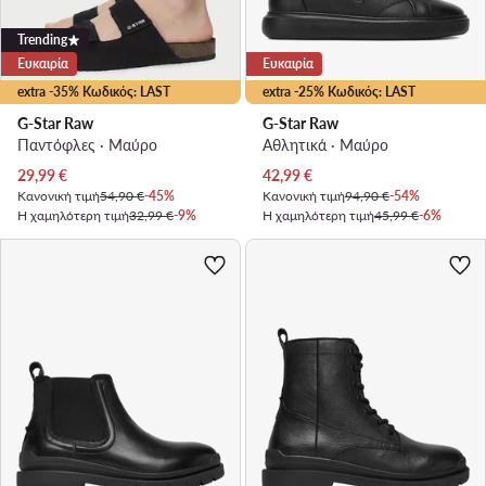
Trending
Ευκαιρία
Ευκαιρία
extra -35% Κωδικός: LAST
extra -25% Κωδικός: LAST
G-Star Raw
G-Star Raw
Παντόφλες · Μαύρο
Αθλητικά · Μαύρο
Τρέχουσα τιμή
Τρέχουσα τιμή
29,99
€
42,99
€
Κανονική τιμή
54,90 €
-45%
Κανονική τιμή
94,90 €
-54%
Η χαμηλότερη τιμή
32,99 €
-9%
Η χαμηλότερη τιμή
45,99 €
-6%