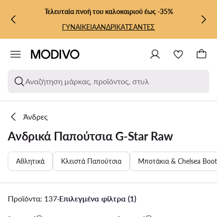
ΜΕΤΆΒΑΣΗ ΣΤΟ ΚΎΡΙΟ ΠΕΡΙΕΧΌΜΕΝΟ
ΜΕΤΆΒΑΣΗ ΣΤΗΝ ΑΝΑΖΉΤΗΣΗ
Τελευταία πνοή του καλοκαιριού έως -35%
ΓΥΝΑΙΚΕΙΑ
ΑΝΔΡΙΚΑ
ΤΣΑΝΤΕΣ
Αναζήτηση μάρκας, προϊόντος, στυλ
Άνδρες
Ανδρικά Παπούτσια G-Star Raw
Αθλητικά
Κλειστά Παπούτσια
Μποτάκια & Chelsea Boot
Προϊόντα: 137
·
Επιλεγμένα φίλτρα (1)