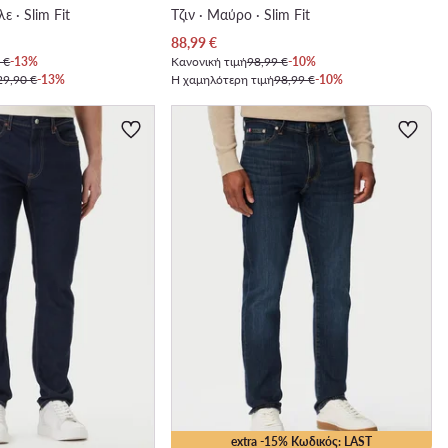
ε · Slim Fit
Τζιν · Μαύρο · Slim Fit
Τρέχουσα τιμή
88,99
€
 €
-13%
Κανονική τιμή
98,99 €
-10%
29,90 €
-13%
Η χαμηλότερη τιμή
98,99 €
-10%
extra -15% Κωδικός: LAST