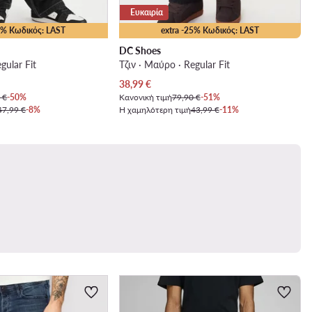
Ευκαιρία
25% Κωδικός: LAST
extra -25% Κωδικός: LAST
DC Shoes
gular Fit
Τζιν · Μαύρο · Regular Fit
Τρέχουσα τιμή
38,99
€
 €
-50%
Κανονική τιμή
79,90 €
-51%
47,99 €
-8%
Η χαμηλότερη τιμή
43,99 €
-11%