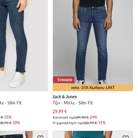
Ευκαιρία
extra -25% Κωδικός: LAST
Jack & Jones
ε · Slim Fit
Τζιν · Μπλε · Slim Fit
Τρέχουσα τιμή
29,99
€
 €
-35%
Κανονική τιμή
39,90 €
-24%
28,99 €
-10%
Η χαμηλότερη τιμή
33,99 €
-11%