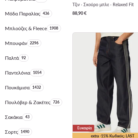
Τζιν · Σκούρο μπλε · Relaxed Fit
Μόδα Παραλίας
Αριθμός προϊόντων:
88,90
€
436
Μπλούζες & Fleece
Αριθμός προϊόντων:
1908
Μπουφάν
Αριθμός προϊόντων:
2296
Παλτά
Αριθμός προϊόντων:
92
Παντελόνια
Αριθμός προϊόντων:
1054
Πουκάμισα
Αριθμός προϊόντων:
1432
Πουλόβερ & Ζακέτες
Αριθμός προϊόντων:
726
Σακάκια
Αριθμός προϊόντων:
43
Ευκαιρία
Σορτς
Αριθμός προϊόντων:
1490
extra -15% Κωδικός: LAST