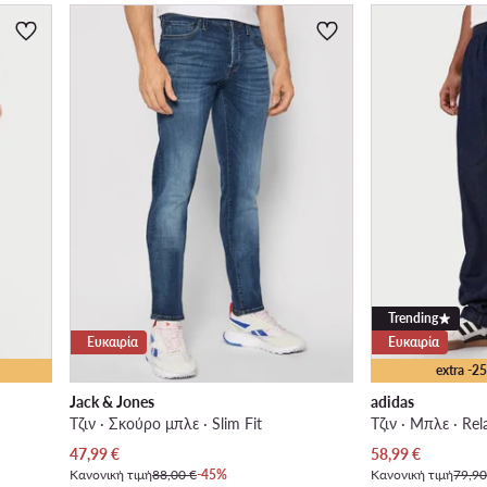
Trending
Ευκαιρία
Ευκαιρία
extra -
Jack & Jones
adidas
Τζιν · Σκούρο μπλε · Slim Fit
Τζιν · Μπλε · Rel
Τρέχουσα τιμή
Τρέχουσα τιμή
47,99
€
58,99
€
Κανονική τιμή
88,00 €
-45%
Κανονική τιμή
79,90