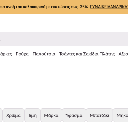
αία πνοή του καλοκαιριού με εκπτώσεις έως -35%
ΓΥΝΑΙΚΕΙΑ
ΑΝΔΡΙΚΑ
άρκες
Ρούχα
Παπούτσια
Τσάντες και Σακίδια Πλάτης
Αξε
Χρώμα
Τιμή
Μάρκα
Ύφασμα
Μπατζάκι
Μήκο