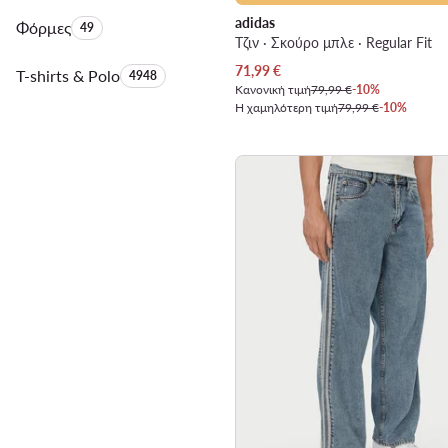
adidas
Φόρμες
Αριθμός προϊόντων:
49
Τζιν · Σκούρο μπλε · Regular Fit
Τρέχουσα τιμή
71,99
€
T-shirts & Polo
Αριθμός προϊόντων:
4948
Κανονική τιμή
79,99 €
-10%
Η χαμηλότερη τιμή
79,99 €
-10%