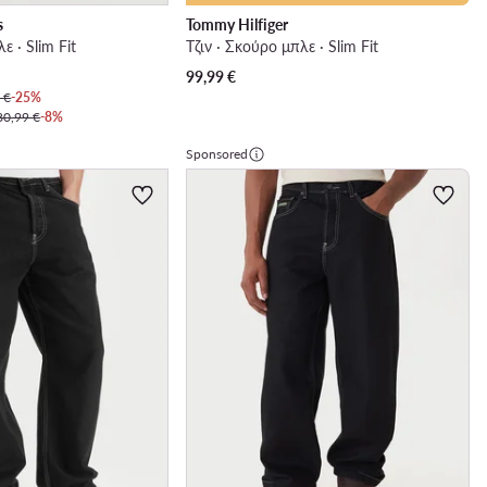
s
Tommy Hilfiger
ε · Slim Fit
Τζιν · Σκούρο μπλε · Slim Fit
99,99
€
 €
-25%
80,99 €
-8%
Sponsored