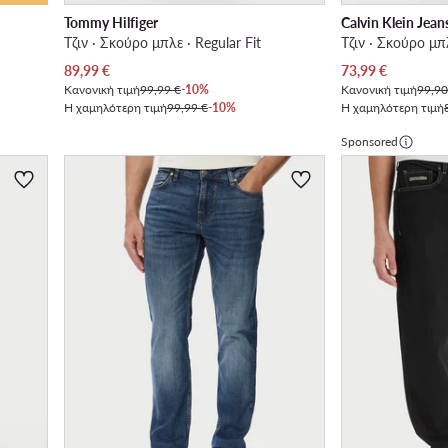
Tommy Hilfiger
Calvin Klein Jean
Τζιν · Σκούρο μπλε · Regular Fit
Τζιν · Σκούρο μπλ
Τρέχουσα τιμή
Τρέχουσα τιμή
89,99
€
73,99
€
Κανονική τιμή
99,99 €
-10%
Κανονική τιμή
99,90
Η χαμηλότερη τιμή
99,99 €
-10%
Η χαμηλότερη τιμή
Sponsored