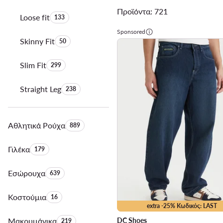
Προϊόντα: 721
Loose fit
Αριθμός προϊόντων:
133
Sponsored
Skinny Fit
Αριθμός προϊόντων:
50
Slim Fit
Αριθμός προϊόντων:
299
Straight Leg
Αριθμός προϊόντων:
238
Αθλητικά Ρούχα
Αριθμός προϊόντων:
889
Γιλέκα
Αριθμός προϊόντων:
179
Εσώρουχα
Αριθμός προϊόντων:
639
Κοστούμια
Αριθμός προϊόντων:
16
extra -25% Κωδικός: LAST
Μακρυμάνικα
Αριθμός προϊόντων:
DC Shoes
219