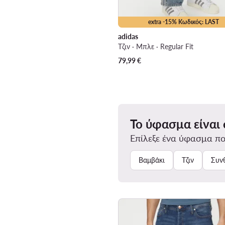
extra -15% Κωδικός: LAST
adidas
Τζιν · Μπλε · Regular Fit
79,99
€
Το ύφασμα είναι
Επίλεξε ένα ύφασμα πο
Βαμβάκι
Τζιν
Συν