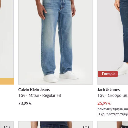
Ευκαιρία
Calvin Klein Jeans
Jack & Jones
Τζιν · Μπλε · Regular Fit
Τζιν · Σκούρο μπλ
Τρέχουσα τιμή
73,99
€
25,99
€
Κανονική τιμή
40,00
Η χαμηλότερη τιμή