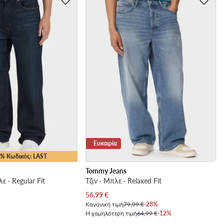
Ευκαιρία
10% Κωδικός: LAST
Tommy Jeans
ε · Regular Fit
Τζιν · Μπλε · Relaxed Fit
Τρέχουσα τιμή
56,99
€
Κανονική τιμή
79,99 €
-28%
Η χαμηλότερη τιμή
64,99 €
-12%