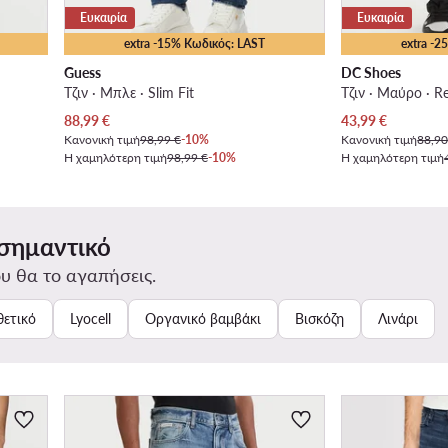
Ευκαιρία
Ευκαιρία
extra -15% Κωδικός: LAST
extra -
Guess
DC Shoes
Τζιν · Μπλε · Slim Fit
Τζιν · Μαύρο · Re
Τρέχουσα τιμή
Τρέχουσα τιμή
88,99
€
43,99
€
Κανονική τιμή
98,99 €
-10%
Κανονική τιμή
88,90
Η χαμηλότερη τιμή
98,99 €
-10%
Η χαμηλότερη τιμή
 σημαντικό
υ θα το αγαπήσεις.
θετικό
Lyocell
Οργανικό βαμβάκι
Βισκόζη
Λινάρι