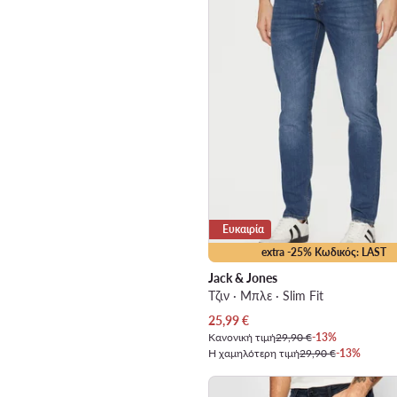
Ευκαιρία
extra -25% Κωδικός: LAST
Jack & Jones
Τζιν · Μπλε · Slim Fit
Τρέχουσα τιμή
25,99
€
Κανονική τιμή
29,90 €
-13%
Η χαμηλότερη τιμή
29,90 €
-13%