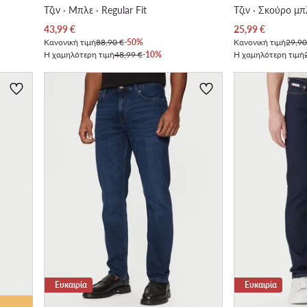
Τζιν · Μπλε · Regular Fit
Τζιν · Σκούρο μπλ
Τρέχουσα τιμή
Τρέχουσα τιμή
43,99
€
25,99
€
Κανονική τιμή
88,90 €
-50%
Κανονική τιμή
29,90
Η χαμηλότερη τιμή
48,99 €
-10%
Η χαμηλότερη τιμή
Ευκαιρία
Ευκαιρία