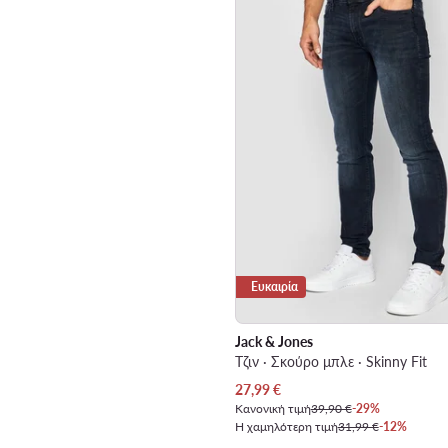
Ευκαιρία
Jack & Jones
Τζιν · Σκούρο μπλε · Skinny Fit
Τρέχουσα τιμή
27,99
€
Κανονική τιμή
39,90 €
-29%
Η χαμηλότερη τιμή
31,99 €
-12%