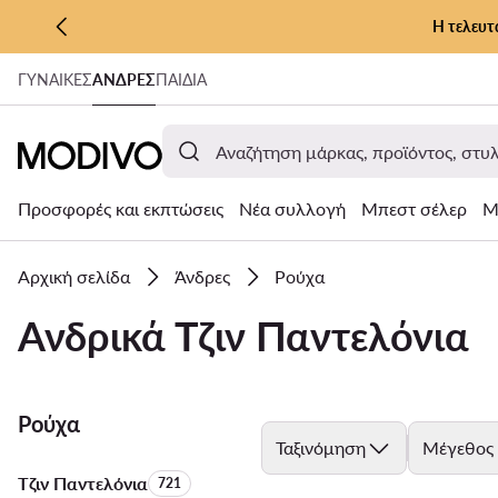
Η τελευτ
ΜΕΤΆΒΑΣΗ ΣΤΟ ΚΎΡΙΟ ΠΕΡΙΕΧΌΜΕΝΟ
ΓΥΝΑΊΚΕΣ
ΑΝΔΡΕΣ
ΠΑΙΔΙΑ
ΜΕΤΆΒΑΣΗ ΣΤΗΝ ΑΝΑΖΉΤΗΣΗ
Προσφορές και εκπτώσεις
Νέα συλλογή
Μπεστ σέλερ
Μ
Αρχική σελίδα
Άνδρες
Ρούχα
Ανδρικά Τζιν Παντελόνια
Ρούχα
Ταξινόμηση
Μέγεθος
Τζιν Παντελόνια
Αριθμός προϊόντων:
721