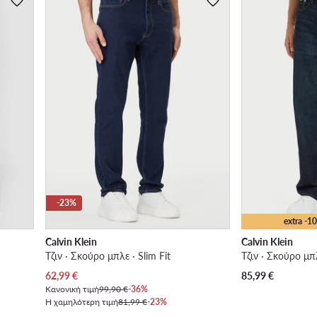
-23%
extra -
Calvin Klein
Calvin Klein
Τζιν · Σκούρο μπλε · Slim Fit
Τζιν · Σκούρο μπλ
Τρέχουσα τιμή
62,99
€
85,99
€
Κανονική τιμή
99,90 €
-36%
Η χαμηλότερη τιμή
81,99 €
-23%