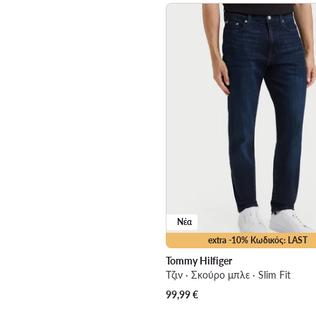
Νέα
extra -10% Κωδικός: LAST
Tommy Hilfiger
Τζιν · Σκούρο μπλε · Slim Fit
99,99
€