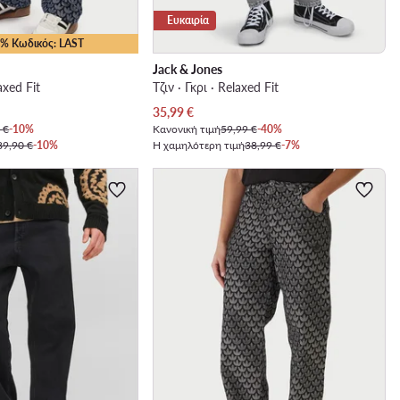
Ευκαιρία
25% Κωδικός: LAST
Jack & Jones
axed Fit
Τζιν · Γκρι · Relaxed Fit
Τρέχουσα τιμή
35,99
€
 €
-10%
Κανονική τιμή
59,99 €
-40%
89,90 €
-10%
Η χαμηλότερη τιμή
38,99 €
-7%