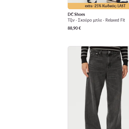
extra -25% Κωδικός: LAST
DC Shoes
Τζιν · Σκούρο μπλε · Relaxed Fit
88,90
€