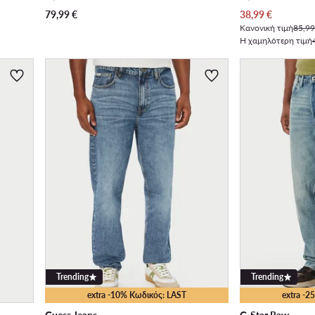
Τρέχουσα τιμή
79,99
€
38,99
€
Κανονική τιμή
85,99
Η χαμηλότερη τιμή
Trending
Trending
extra -10% Κωδικός: LAST
extra -