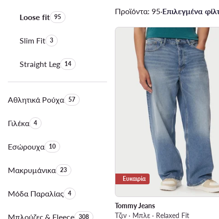
Προϊόντα: 95
·
Επιλεγμένα φίλτ
Loose fit
Αριθμός προϊόντων:
95
Slim Fit
Αριθμός προϊόντων:
3
Straight Leg
Αριθμός προϊόντων:
14
Αθλητικά Ρούχα
Αριθμός προϊόντων:
57
Γιλέκα
Αριθμός προϊόντων:
4
Εσώρουχα
Αριθμός προϊόντων:
10
Μακρυμάνικα
Αριθμός προϊόντων:
23
Ευκαιρία
Μόδα Παραλίας
Αριθμός προϊόντων:
4
Tommy Jeans
Τζιν · Μπλε · Relaxed Fit
Μπλούζες & Fleece
Αριθμός προϊόντων:
308