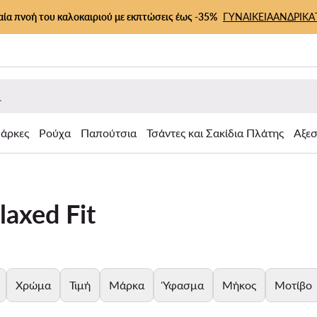
αία πνοή του καλοκαιριού με εκπτώσεις έως -35%
ΓΥΝΑΙΚΕΙΑ
ΑΝΔΡΙΚΑ
άρκες
Ρούχα
Παπούτσια
Τσάντες και Σακίδια Πλάτης
Αξε
laxed Fit
Χρώμα
Τιμή
Μάρκα
Ύφασμα
Μήκος
Μοτίβο