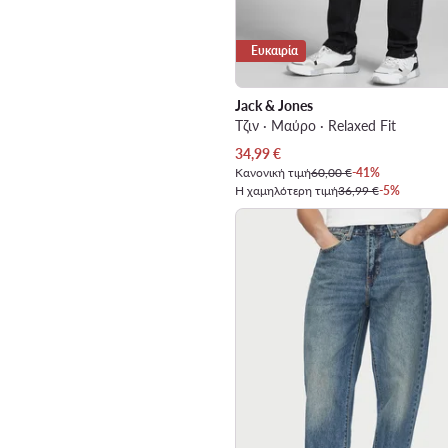
Ευκαιρία
Jack & Jones
Τζιν · Μαύρο · Relaxed Fit
Τρέχουσα τιμή
34,99
€
Κανονική τιμή
60,00 €
-41%
Η χαμηλότερη τιμή
36,99 €
-5%