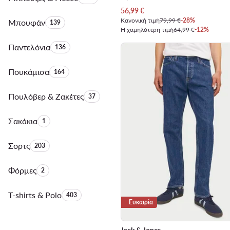
Τρέχουσα τιμή
56,99
€
Κανονική τιμή
79,99 €
-28%
Μπουφάν
Αριθμός προϊόντων:
139
Η χαμηλότερη τιμή
64,99 €
-12%
Παντελόνια
Αριθμός προϊόντων:
136
Πουκάμισα
Αριθμός προϊόντων:
164
Πουλόβερ & Ζακέτες
Αριθμός προϊόντων:
37
Σακάκια
Αριθμός προϊόντων:
1
Σορτς
Αριθμός προϊόντων:
203
Φόρμες
Αριθμός προϊόντων:
2
T-shirts & Polo
Αριθμός προϊόντων:
403
Ευκαιρία