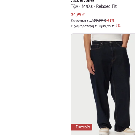
Jack & Jones
Τζιν · Μπλε · Relaxed Fit
Τρέχουσα τιμή
34,99
€
Κανονική τιμή
59,99 €
-41%
Η χαμηλότερη τιμή
35,99 €
-2%
Ευκαιρία