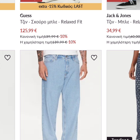
extra -15% Κωδικός: LAST
Guess
Jack & Jones
Τζιν · Σκούρο μπλε · Relaxed Fit
Τζιν · Μπλε · Rel
Τρέχουσα τιμή
Τρέχουσα τιμή
125,99
€
34,99
€
Κανονική τιμή
139,99 €
-10%
Κανονική τιμή
60,00
Η χαμηλότερη τιμή
139,99 €
-10%
Η χαμηλότερη τιμή