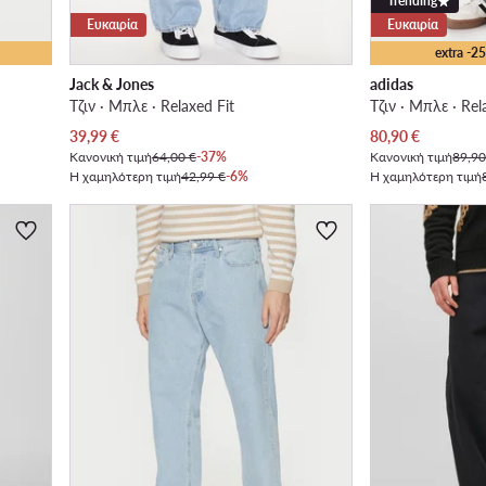
Trending
Ευκαιρία
Ευκαιρία
extra -
Jack & Jones
adidas
Τζιν · Μπλε · Relaxed Fit
Τζιν · Μπλε · Rel
Τρέχουσα τιμή
Τρέχουσα τιμή
39,99
€
80,90
€
Κανονική τιμή
64,00 €
-37%
Κανονική τιμή
89,90
Η χαμηλότερη τιμή
42,99 €
-6%
Η χαμηλότερη τιμή