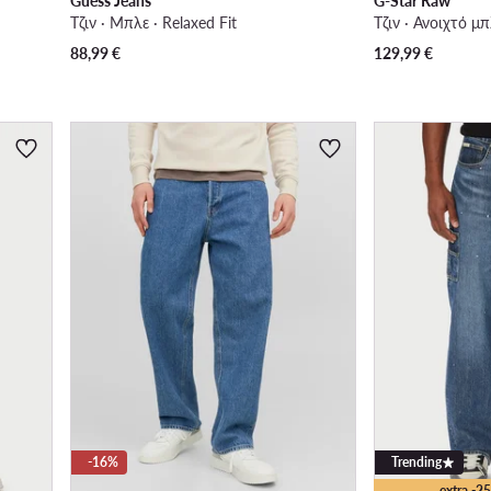
Guess Jeans
G-Star Raw
Τζιν · Μπλε · Relaxed Fit
Τζιν · Ανοιχτό μπ
88,99
€
129,99
€
-16%
Trending
extra -