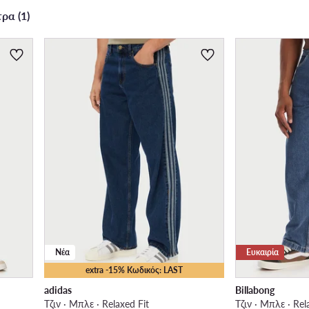
ρα (1)
Νέα
Ευκαιρία
extra -15% Κωδικός: LAST
adidas
Billabong
Τζιν · Μπλε · Relaxed Fit
Τζιν · Μπλε · Rel