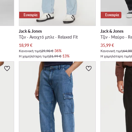
Ευκαιρία
Ευκαιρία
Jack & Jones
Jack & Jones
Τζιν · Ανοιχτό μπλε · Relaxed Fit
Τζιν · Μαύρο · Re
Τρέχουσα τιμή
Τρέχουσα τιμή
18,99
€
35,99
€
Κανονική τιμή
29,90 €
-36%
Κανονική τιμή
64,00
Η χαμηλότερη τιμή
21,99 €
-13%
Η χαμηλότερη τιμή