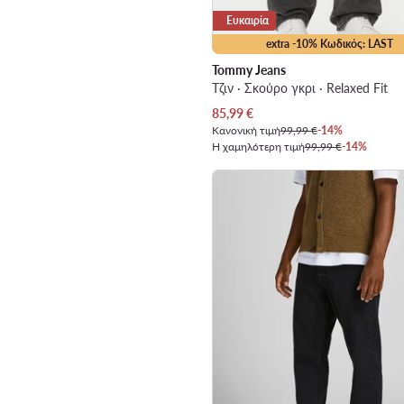
Ευκαιρία
extra -10% Κωδικός: LAST
Tommy Jeans
Τζιν · Σκούρο γκρι · Relaxed Fit
Τρέχουσα τιμή
85,99
€
Κανονική τιμή
99,99 €
-14%
Η χαμηλότερη τιμή
99,99 €
-14%