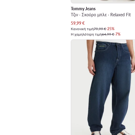
Tommy Jeans
Τζιν · Σκούρο μπλε · Relaxed Fit
Τρέχουσα τιμή
59,99
€
Κανονική τιμή
79,99 €
-25%
Η χαμηλότερη τιμή
64,99 €
-7%