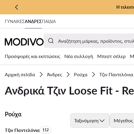
Η τελευτ
ΜΕΤΆΒΑΣΗ ΣΤΟ ΚΎΡΙΟ ΠΕΡΙΕΧΌΜΕΝΟ
ΓΥΝΑΊΚΕΣ
ΑΝΔΡΕΣ
ΠΑΙΔΙΑ
ΜΕΤΆΒΑΣΗ ΣΤΗΝ ΑΝΑΖΉΤΗΣΗ
Προσφορές και εκπτώσεις
Νέα συλλογή
Μπεστ σέλερ
Μ
Αρχική σελίδα
Άνδρες
Ρούχα
Τζιν Παντελόνια
Ανδρικά Τζιν Loose Fit - Re
Ρούχα
Ταξινόμηση
Μέγεθος
Τζιν Παντελόνια
Αριθμός προϊόντων:
112