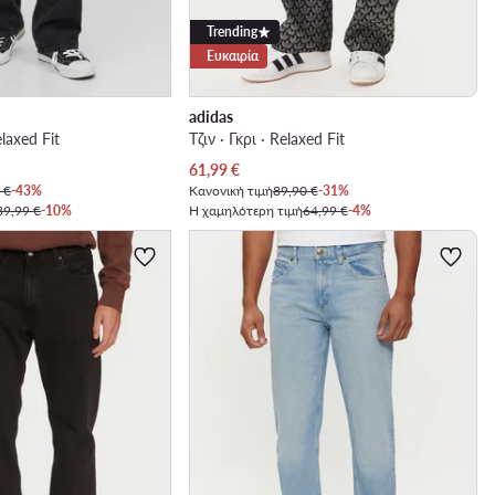
Trending
Ευκαιρία
adidas
laxed Fit
Τζιν · Γκρι · Relaxed Fit
Τρέχουσα τιμή
61,99
€
 €
-43%
Κανονική τιμή
89,90 €
-31%
39,99 €
-10%
Η χαμηλότερη τιμή
64,99 €
-4%