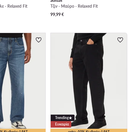
adidas
λε · Relaxed Fit
Τζιν · Μαύρο · Relaxed Fit
99,99
€
Trending
Ευκαιρία
25% Κωδικός: LAST
extra -10% Κωδικός: LAST