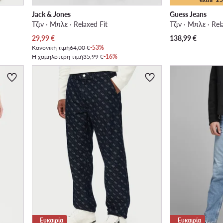
Jack & Jones
Guess Jeans
Τζιν · Μπλε · Relaxed Fit
Τζιν · Μπλε · Rel
Τρέχουσα τιμή
29,99
€
138,99
€
Κανονική τιμή
64,00 €
-53%
Η χαμηλότερη τιμή
35,99 €
-16%
Ευκαιρία
Ευκαιρία