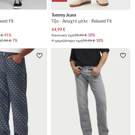
Tommy Jeans
axed Fit
Τζιν · Ανοιχτό μπλε · Relaxed Fit
Τρέχουσα τιμή
64,99
€
 €
-41%
Κανονική τιμή
79,99 €
-18%
37,99 €
-7%
Η χαμηλότερη τιμή
79,99 €
-18%