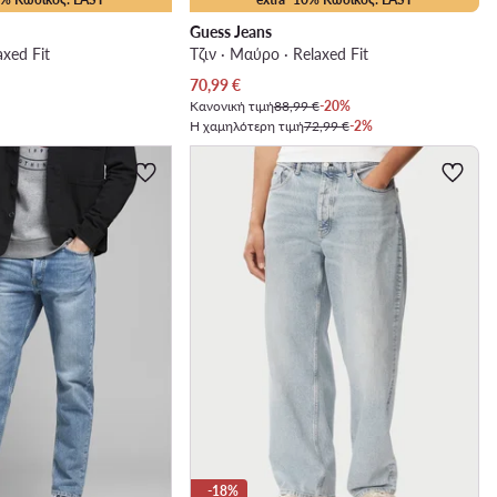
Guess Jeans
axed Fit
Τζιν · Μαύρο · Relaxed Fit
Τρέχουσα τιμή
70,99
€
Κανονική τιμή
88,99 €
-20%
Η χαμηλότερη τιμή
72,99 €
-2%
-18%