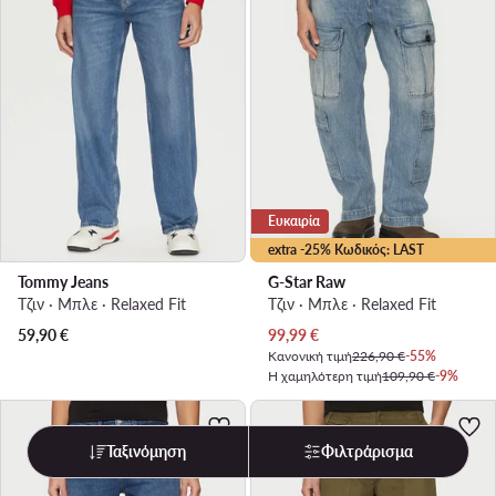
Ευκαιρία
extra -25% Κωδικός: LAST
Tommy Jeans
G-Star Raw
Τζιν · Μπλε · Relaxed Fit
Τζιν · Μπλε · Relaxed Fit
Τρέχουσα τιμή
59,90
€
99,99
€
Κανονική τιμή
226,90 €
-55%
Η χαμηλότερη τιμή
109,90 €
-9%
Ταξινόμηση
Φιλτράρισμα