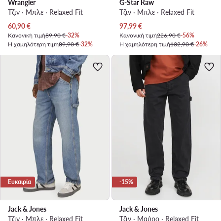
Wrangler
G-Star Raw
Τζιν · Μπλε · Relaxed Fit
Τζιν · Μπλε · Relaxed Fit
Τρέχουσα τιμή
Τρέχουσα τιμή
60,90
€
97,99
€
Κανονική τιμή
89,90 €
-32%
Κανονική τιμή
226,90 €
-56%
Η χαμηλότερη τιμή
89,90 €
-32%
Η χαμηλότερη τιμή
132,90 €
-26%
Ευκαιρία
-15%
Jack & Jones
Jack & Jones
Τζιν · Μπλε · Relaxed Fit
Τζιν · Μαύρο · Relaxed Fit