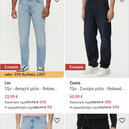
Ευκαιρία
Ευκαιρία
extra -35% Κωδικός: LAST
Lee
Guess
Τζιν · Ανοιχτό μπλε · Relaxed Fit
Τζιν · Σκούρο μπλε · Relaxed Fit
Τρέχουσα τιμή
Τρέχουσα τιμή
72,99
€
60,99
€
Κανονική τιμή
99,95 €
-26%
Κανονική τιμή
98,99 €
-38%
Η χαμηλότερη τιμή
80,99 €
-9%
Η χαμηλότερη τιμή
70,99 €
-14%