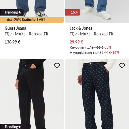
Trending
-16%
extra -25% Κωδικός: LAST
Guess Jeans
Jack & Jones
Τζιν · Μπλε · Relaxed Fit
Τζιν · Μπλε · Relaxed Fit
Τρέχουσα τιμή
138,99
€
29,99
€
Κανονική τιμή
64,00 €
-53%
Η χαμηλότερη τιμή
35,99 €
-16%
Trending