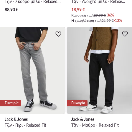
Τζιν · Σκούρο μπλε · Relaxed Fit
Τζιν · Ανοιχτό μπλε · Relaxed Fit
Τρέχουσα τιμή
88,90
€
18,99
€
Κανονική τιμή
29,90 €
-36%
Η χαμηλότερη τιμή
21,99 €
-13%
Ευκαιρία
Ευκαιρία
Jack & Jones
Jack & Jones
Τζιν · Γκρι · Relaxed Fit
Τζιν · Μαύρο · Relaxed Fit