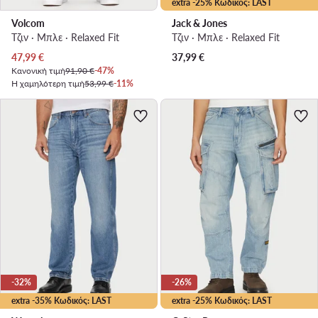
extra -25% Κωδικός: LAST
Volcom
Jack & Jones
Τζιν · Μπλε · Relaxed Fit
Τζιν · Μπλε · Relaxed Fit
Τρέχουσα τιμή
47,99
€
37,99
€
Κανονική τιμή
91,90 €
-47%
Η χαμηλότερη τιμή
53,99 €
-11%
-32%
-26%
extra -35% Κωδικός: LAST
extra -25% Κωδικός: LAST