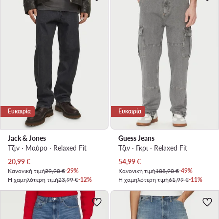
Ευκαιρία
Ευκαιρία
Jack & Jones
Guess Jeans
Τζιν · Μαύρο · Relaxed Fit
Τζιν · Γκρι · Relaxed Fit
Τρέχουσα τιμή
Τρέχουσα τιμή
20,99
€
54,99
€
Κανονική τιμή
29,90 €
-29%
Κανονική τιμή
108,90 €
-49%
Η χαμηλότερη τιμή
23,99 €
-12%
Η χαμηλότερη τιμή
61,99 €
-11%