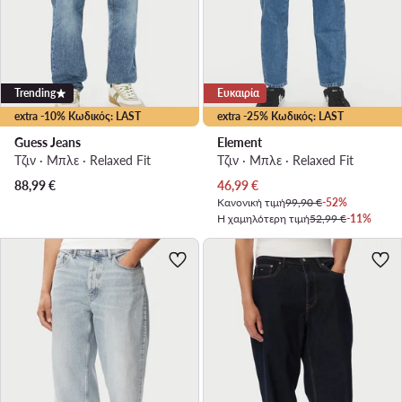
Trending
Ευκαιρία
extra -10% Κωδικός: LAST
extra -25% Κωδικός: LAST
Guess Jeans
Element
Τζιν · Μπλε · Relaxed Fit
Τζιν · Μπλε · Relaxed Fit
Τρέχουσα τιμή
88,99
€
46,99
€
Κανονική τιμή
99,90 €
-52%
Η χαμηλότερη τιμή
52,99 €
-11%