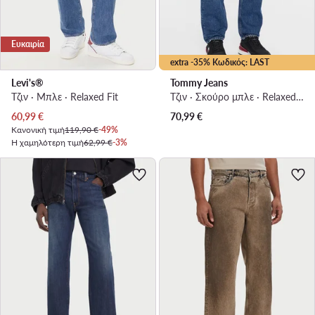
Ευκαιρία
extra -35% Κωδικός: LAST
Levi's®
Tommy Jeans
Τζιν · Μπλε · Relaxed Fit
Τζιν · Σκούρο μπλε · Relaxed Fit
Τρέχουσα τιμή
60,99
€
70,99
€
Κανονική τιμή
119,90 €
-49%
Η χαμηλότερη τιμή
62,99 €
-3%