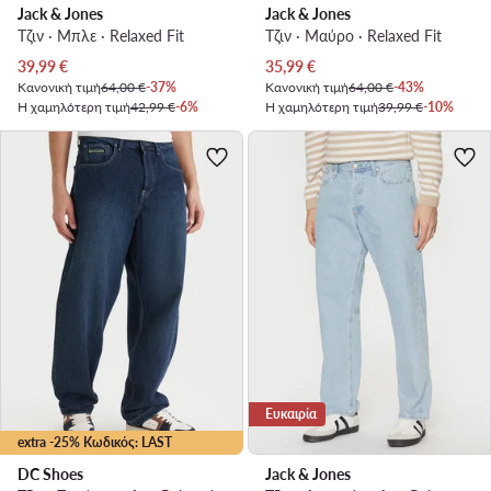
Jack & Jones
Jack & Jones
Τζιν · Μπλε · Relaxed Fit
Τζιν · Μαύρο · Relaxed Fit
Τρέχουσα τιμή
Τρέχουσα τιμή
39,99
€
35,99
€
Κανονική τιμή
64,00 €
-37%
Κανονική τιμή
64,00 €
-43%
Η χαμηλότερη τιμή
42,99 €
-6%
Η χαμηλότερη τιμή
39,99 €
-10%
Ευκαιρία
extra -25% Κωδικός: LAST
DC Shoes
Jack & Jones