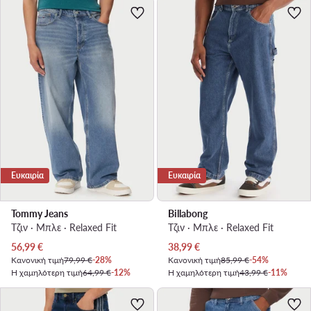
Ευκαιρία
Ευκαιρία
Tommy Jeans
Billabong
Τζιν · Μπλε · Relaxed Fit
Τζιν · Μπλε · Relaxed Fit
Τρέχουσα τιμή
Τρέχουσα τιμή
56,99
€
38,99
€
Κανονική τιμή
79,99 €
-28%
Κανονική τιμή
85,99 €
-54%
Η χαμηλότερη τιμή
64,99 €
-12%
Η χαμηλότερη τιμή
43,99 €
-11%