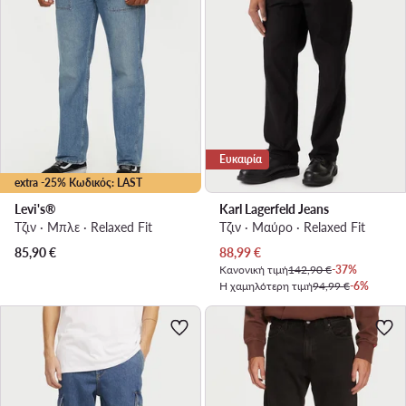
Ευκαιρία
extra -25% Κωδικός: LAST
Levi's®
Karl Lagerfeld Jeans
Τζιν · Μπλε · Relaxed Fit
Τζιν · Μαύρο · Relaxed Fit
Τρέχουσα τιμή
85,90
€
88,99
€
Κανονική τιμή
142,90 €
-37%
Η χαμηλότερη τιμή
94,99 €
-6%