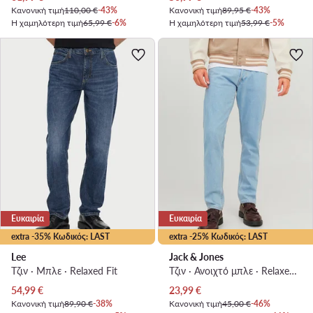
Κανονική τιμή
110,00 €
-43%
Κανονική τιμή
89,95 €
-43%
Η χαμηλότερη τιμή
65,99 €
-6%
Η χαμηλότερη τιμή
53,99 €
-5%
Ευκαιρία
Ευκαιρία
extra -35% Κωδικός: LAST
extra -25% Κωδικός: LAST
Lee
Jack & Jones
Τζιν · Μπλε · Relaxed Fit
Τζιν · Ανοιχτό μπλε · Relaxed Fit
Τρέχουσα τιμή
Τρέχουσα τιμή
54,99
€
23,99
€
Κανονική τιμή
89,90 €
-38%
Κανονική τιμή
45,00 €
-46%