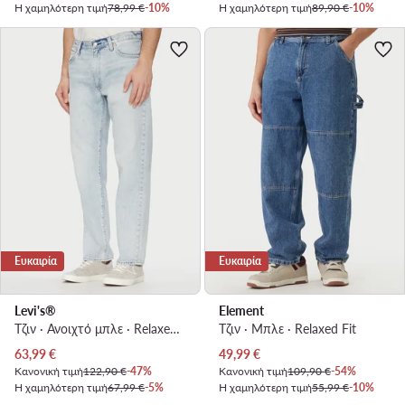
Η χαμηλότερη τιμή
78,99 €
-10%
Η χαμηλότερη τιμή
89,90 €
-10%
Ευκαιρία
Ευκαιρία
Levi's®
Element
Τζιν · Ανοιχτό μπλε · Relaxed Fit
Τζιν · Μπλε · Relaxed Fit
Τρέχουσα τιμή
Τρέχουσα τιμή
63,99
€
49,99
€
Κανονική τιμή
122,90 €
-47%
Κανονική τιμή
109,90 €
-54%
Η χαμηλότερη τιμή
67,99 €
-5%
Η χαμηλότερη τιμή
55,99 €
-10%