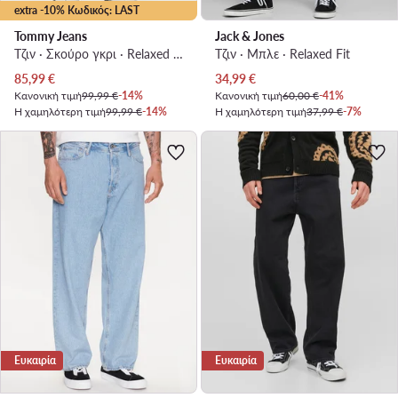
extra -10% Κωδικός: LAST
Tommy Jeans
Jack & Jones
Τζιν · Σκούρο γκρι · Relaxed Fit
Τζιν · Μπλε · Relaxed Fit
Τρέχουσα τιμή
Τρέχουσα τιμή
85,99
€
34,99
€
Κανονική τιμή
99,99 €
-14%
Κανονική τιμή
60,00 €
-41%
Η χαμηλότερη τιμή
99,99 €
-14%
Η χαμηλότερη τιμή
37,99 €
-7%
Ευκαιρία
Ευκαιρία