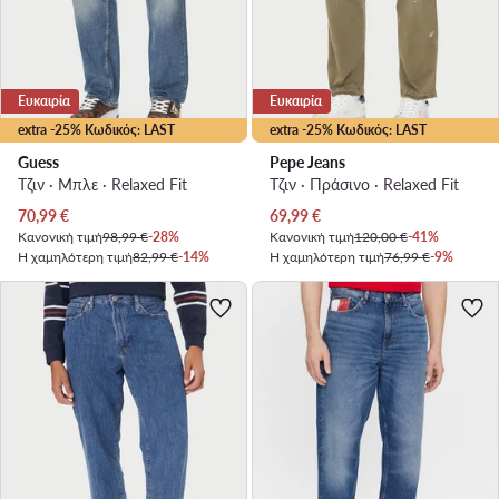
Ευκαιρία
Ευκαιρία
extra -25% Κωδικός: LAST
extra -25% Κωδικός: LAST
Guess
Pepe Jeans
Τζιν · Μπλε · Relaxed Fit
Τζιν · Πράσινο · Relaxed Fit
Τρέχουσα τιμή
Τρέχουσα τιμή
70,99
€
69,99
€
Κανονική τιμή
98,99 €
-28%
Κανονική τιμή
120,00 €
-41%
Η χαμηλότερη τιμή
82,99 €
-14%
Η χαμηλότερη τιμή
76,99 €
-9%