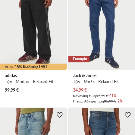
Ευκαιρία
extra -15% Κωδικός: LAST
adidas
Jack & Jones
Τζιν · Μαύρο · Relaxed Fit
Τζιν · Μπλε · Relaxed Fit
Τρέχουσα τιμή
99,99
€
34,99
€
Κανονική τιμή
59,99 €
-41%
Η χαμηλότερη τιμή
35,99 €
-2%