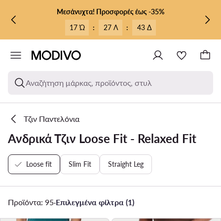
ΜΕΤΆΒΑΣΗ ΣΤΟ ΚΎΡΙΟ ΠΕΡΙΕΧΌΜΕΝΟ
ΜΕΤΆΒΑΣΗ ΣΤΗΝ ΑΝΑΖΉΤΗΣΗ
Μεσάνυχτα! Προσφορές έως -35%
17 Ώ
:
27 Λ
:
41 Δ
Αναζήτηση μάρκας, προϊόντος, στυλ
Τζιν Παντελόνια
Ανδρικά Τζιν Loose Fit - Relaxed Fit
Loose fit
Slim Fit
Straight Leg
Προϊόντα: 95
·
Επιλεγμένα φίλτρα (1)