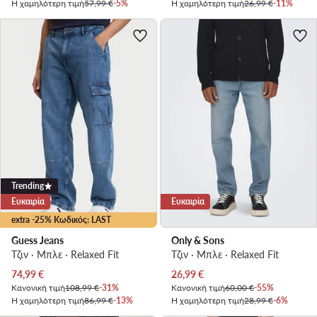
Η χαμηλότερη τιμή
57,99 €
-5%
Η χαμηλότερη τιμή
26,99 €
-11%
Trending
Ευκαιρία
Ευκαιρία
extra -25% Κωδικός: LAST
Guess Jeans
Only & Sons
Τζιν · Μπλε · Relaxed Fit
Τζιν · Μπλε · Relaxed Fit
Τρέχουσα τιμή
Τρέχουσα τιμή
74,99
€
26,99
€
Κανονική τιμή
108,99 €
-31%
Κανονική τιμή
60,00 €
-55%
Η χαμηλότερη τιμή
86,99 €
-13%
Η χαμηλότερη τιμή
28,99 €
-6%