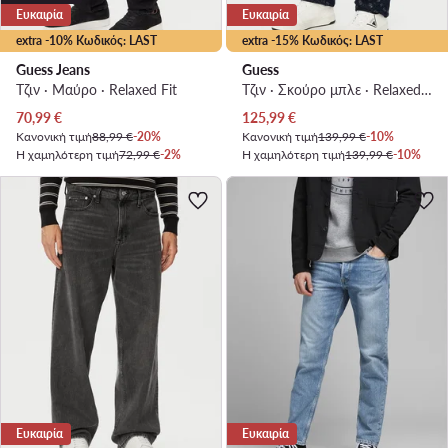
Ευκαιρία
Ευκαιρία
extra -10% Κωδικός: LAST
extra -15% Κωδικός: LAST
Guess Jeans
Guess
Τζιν · Μαύρο · Relaxed Fit
Τζιν · Σκούρο μπλε · Relaxed Fit
Τρέχουσα τιμή
Τρέχουσα τιμή
70,99
€
125,99
€
Κανονική τιμή
88,99 €
-20%
Κανονική τιμή
139,99 €
-10%
Η χαμηλότερη τιμή
72,99 €
-2%
Η χαμηλότερη τιμή
139,99 €
-10%
Ευκαιρία
Ευκαιρία