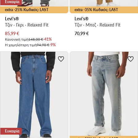
Ευκαιρία
extra -25% Κωδικός: LAST
extra -35% Κωδικός: LAST
Levi's®
Levi's®
Τζιν · Γκρι · Relaxed Fit
Τζιν · Μπεζ · Relaxed Fit
Τρέχουσα τιμή
85,99
€
70,99
€
Κανονική τιμή
148,00 €
-41%
Η χαμηλότερη τιμή
94,90 €
-9%
Ευκαιρία