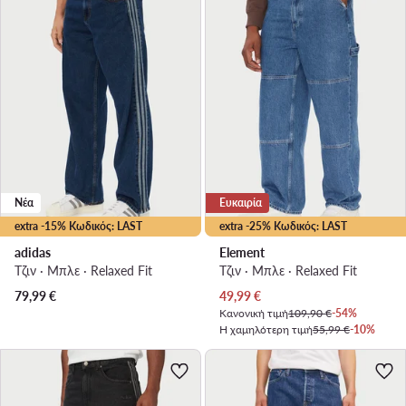
Νέα
Ευκαιρία
extra -15% Κωδικός: LAST
extra -25% Κωδικός: LAST
adidas
Element
Τζιν · Μπλε · Relaxed Fit
Τζιν · Μπλε · Relaxed Fit
Τρέχουσα τιμή
79,99
€
49,99
€
Κανονική τιμή
109,90 €
-54%
Η χαμηλότερη τιμή
55,99 €
-10%