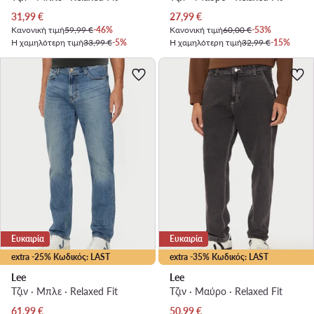
Τρέχουσα τιμή
Τρέχουσα τιμή
31,99
€
27,99
€
Κανονική τιμή
59,99 €
-46%
Κανονική τιμή
60,00 €
-53%
Η χαμηλότερη τιμή
33,99 €
-5%
Η χαμηλότερη τιμή
32,99 €
-15%
Ευκαιρία
Ευκαιρία
extra -25% Κωδικός: LAST
extra -35% Κωδικός: LAST
Lee
Lee
Τζιν · Μπλε · Relaxed Fit
Τζιν · Μαύρο · Relaxed Fit
Τρέχουσα τιμή
Τρέχουσα τιμή
61,99
€
50,99
€