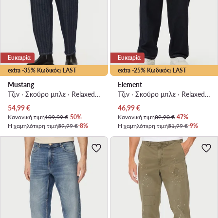
Ευκαιρία
Ευκαιρία
extra -35% Κωδικός: LAST
extra -25% Κωδικός: LAST
Mustang
Element
Τζιν · Σκούρο μπλε · Relaxed Fit
Τζιν · Σκούρο μπλε · Relaxed Fit
Τρέχουσα τιμή
Τρέχουσα τιμή
54,99
€
46,99
€
Κανονική τιμή
109,99 €
-50%
Κανονική τιμή
89,90 €
-47%
Η χαμηλότερη τιμή
59,99 €
-8%
Η χαμηλότερη τιμή
51,99 €
-9%