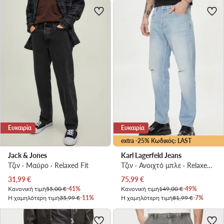
Ευκαιρία
Ευκαιρία
extra -25% Κωδικός: LAST
Jack & Jones
Karl Lagerfeld Jeans
Τζιν · Μαύρο · Relaxed Fit
Τζιν · Ανοιχτό μπλε · Relaxed Fit
Τρέχουσα τιμή
Τρέχουσα τιμή
31,99
€
75,99
€
Κανονική τιμή
55,00 €
-41%
Κανονική τιμή
149,00 €
-49%
Η χαμηλότερη τιμή
35,99 €
-11%
Η χαμηλότερη τιμή
81,99 €
-7%