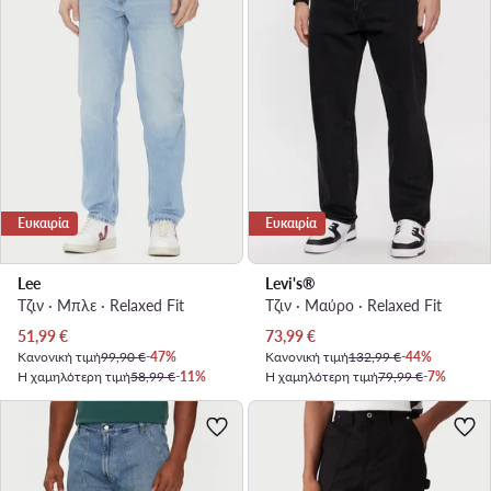
Ευκαιρία
Ευκαιρία
Lee
Levi's®
Τζιν · Μπλε · Relaxed Fit
Τζιν · Μαύρο · Relaxed Fit
Τρέχουσα τιμή
Τρέχουσα τιμή
51,99
€
73,99
€
Κανονική τιμή
99,90 €
-47%
Κανονική τιμή
132,99 €
-44%
Η χαμηλότερη τιμή
58,99 €
-11%
Η χαμηλότερη τιμή
79,99 €
-7%