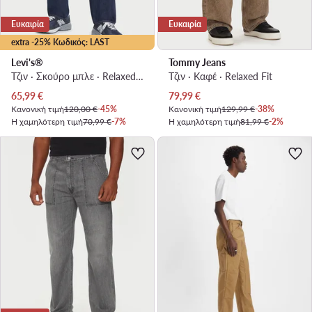
Ευκαιρία
Ευκαιρία
extra -25% Κωδικός: LAST
Levi's®
Tommy Jeans
Τζιν · Σκούρο μπλε · Relaxed Fit
Τζιν · Καφέ · Relaxed Fit
Τρέχουσα τιμή
Τρέχουσα τιμή
65,99
€
79,99
€
Κανονική τιμή
120,00 €
-45%
Κανονική τιμή
129,99 €
-38%
Η χαμηλότερη τιμή
70,99 €
-7%
Η χαμηλότερη τιμή
81,99 €
-2%