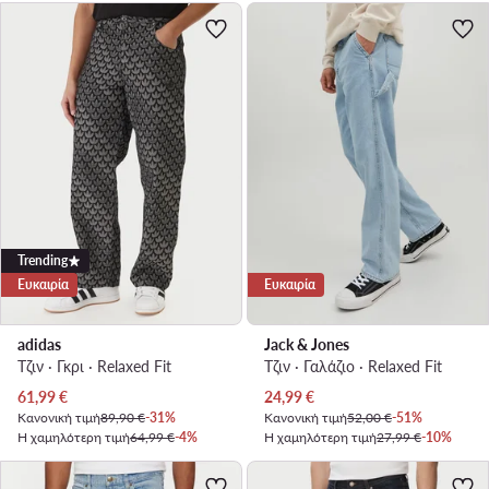
Trending
Ευκαιρία
Ευκαιρία
adidas
Jack & Jones
Τζιν · Γκρι · Relaxed Fit
Τζιν · Γαλάζιο · Relaxed Fit
Τρέχουσα τιμή
Τρέχουσα τιμή
61,99
€
24,99
€
Κανονική τιμή
89,90 €
-31%
Κανονική τιμή
52,00 €
-51%
Η χαμηλότερη τιμή
64,99 €
-4%
Η χαμηλότερη τιμή
27,99 €
-10%