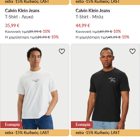
extra -15% Κωδικός: LAST
extra -15% Κωδικός: LAST
Calvin Klein Jeans
Calvin Klein Jeans
T-Shirt · Λευκό
T-Shirt · Μπλε
Τρέχουσα τιμή
Τρέχουσα τιμή
35,99
€
44,99
€
Κανονική τιμή
39,99 €
-10%
Κανονική τιμή
49,99 €
-10%
Η χαμηλότερη τιμή
39,99 €
-10%
Η χαμηλότερη τιμή
49,99 €
-10%
Ευκαιρία
Ευκαιρία
extra -15% Κωδικός: LAST
extra -15% Κωδικός: LAST