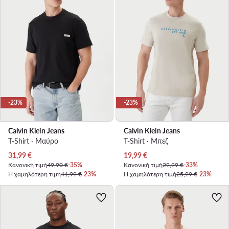
-23%
-23%
Calvin Klein Jeans
Calvin Klein Jeans
T-Shirt · Μαύρο
T-Shirt · Μπεζ
Τρέχουσα τιμή
Τρέχουσα τιμή
31,99
€
19,99
€
Κανονική τιμή
49,90 €
-35%
Κανονική τιμή
29,99 €
-33%
Η χαμηλότερη τιμή
41,99 €
-23%
Η χαμηλότερη τιμή
25,99 €
-23%