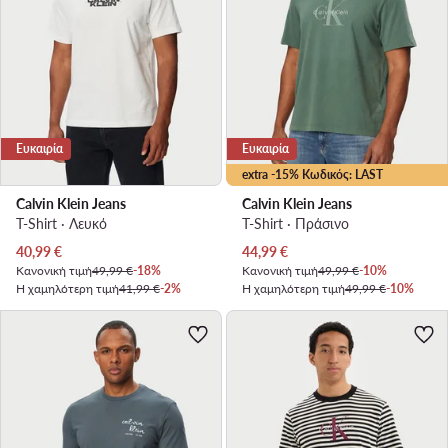
Ευκαιρία
Ευκαιρία
extra -15% Κωδικός: LAST
Calvin Klein Jeans
Calvin Klein Jeans
T-Shirt · Λευκό
T-Shirt · Πράσινο
Τρέχουσα τιμή
Τρέχουσα τιμή
40,99
€
44,99
€
Κανονική τιμή
49,99 €
-18%
Κανονική τιμή
49,99 €
-10%
Η χαμηλότερη τιμή
41,99 €
-2%
Η χαμηλότερη τιμή
49,99 €
-10%