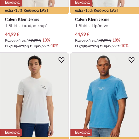
Ευκαιρία
Ευκαιρία
extra -15% Κωδικός: LAST
extra -15% Κωδικός: LAST
Calvin Klein Jeans
Calvin Klein Jeans
T-Shirt · Σκούρο καφέ
T-Shirt · Πράσινο
Τρέχουσα τιμή
Τρέχουσα τιμή
44,99
€
44,99
€
Κανονική τιμή
49,99 €
-10%
Κανονική τιμή
49,99 €
-10%
Η χαμηλότερη τιμή
49,99 €
-10%
Η χαμηλότερη τιμή
49,99 €
-10%
Ευκαιρία
Ευκαιρία