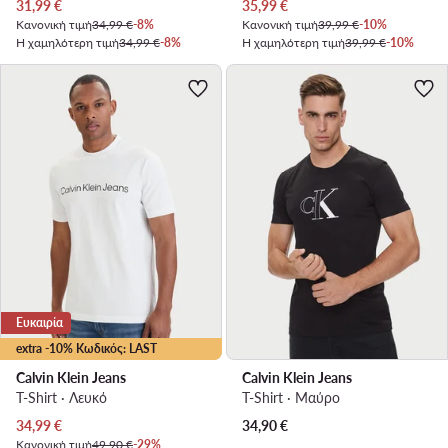
Τρέχουσα τιμή
Τρέχουσα τιμή
31,99
€
35,99
€
Κανονική τιμή
34,99 €
-8%
Κανονική τιμή
39,99 €
-10%
Η χαμηλότερη τιμή
34,99 €
-8%
Η χαμηλότερη τιμή
39,99 €
-10%
Ευκαιρία
extra -10% Κωδικός: LAST
Calvin Klein Jeans
Calvin Klein Jeans
T-Shirt · Λευκό
T-Shirt · Μαύρο
Τρέχουσα τιμή
34,99
€
34,90
€
Κανονική τιμή
49,90 €
-29%