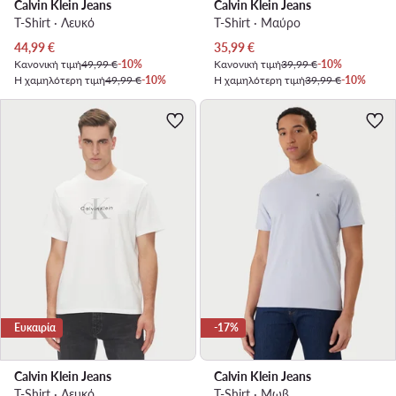
Calvin Klein Jeans
Calvin Klein Jeans
T-Shirt · Λευκό
T-Shirt · Μαύρο
Τρέχουσα τιμή
Τρέχουσα τιμή
44,99
€
35,99
€
Κανονική τιμή
49,99 €
-10%
Κανονική τιμή
39,99 €
-10%
Η χαμηλότερη τιμή
49,99 €
-10%
Η χαμηλότερη τιμή
39,99 €
-10%
Ευκαιρία
-17%
Calvin Klein Jeans
Calvin Klein Jeans
T-Shirt · Λευκό
T-Shirt · Μωβ