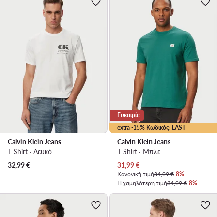
Ευκαιρία
extra -15% Κωδικός: LAST
Calvin Klein Jeans
Calvin Klein Jeans
T-Shirt · Λευκό
T-Shirt · Μπλε
Τρέχουσα τιμή
32,99
€
31,99
€
Κανονική τιμή
34,99 €
-8%
Η χαμηλότερη τιμή
34,99 €
-8%