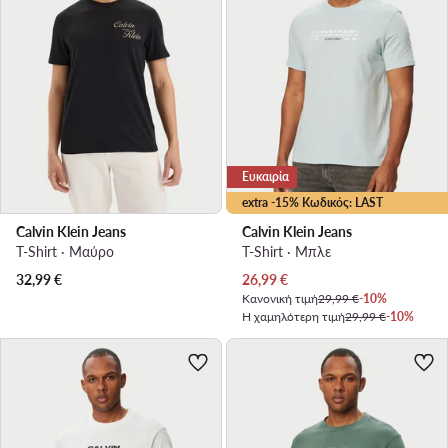
Ευκαιρία
extra -15% Κωδικός: LAST
Calvin Klein Jeans
Calvin Klein Jeans
T-Shirt · Μαύρο
T-Shirt · Μπλε
Τρέχουσα τιμή
32,99
€
26,99
€
Κανονική τιμή
29,99 €
-10%
Η χαμηλότερη τιμή
29,99 €
-10%