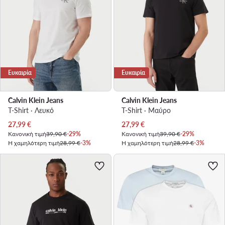
Ευκαιρία
Ευκαιρία
Calvin Klein Jeans
Calvin Klein Jeans
T-Shirt · Λευκό
T-Shirt · Μαύρο
Τρέχουσα τιμή
Τρέχουσα τιμή
27,99
€
27,99
€
Κανονική τιμή
39,90 €
-29%
Κανονική τιμή
39,90 €
-29%
Η χαμηλότερη τιμή
28,99 €
-3%
Η χαμηλότερη τιμή
28,99 €
-3%