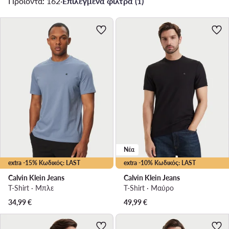
Προϊόντα: 162
·
Επιλεγμένα φίλτρα (1)
Νέα
extra -15% Κωδικός: LAST
extra -10% Κωδικός: LAST
Calvin Klein Jeans
Calvin Klein Jeans
T-Shirt · Μπλε
T-Shirt · Μαύρο
34,99
€
49,99
€