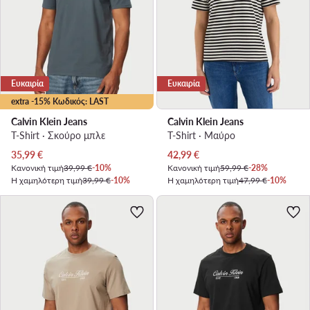
Ευκαιρία
Ευκαιρία
extra -15% Κωδικός: LAST
Calvin Klein Jeans
Calvin Klein Jeans
T-Shirt · Σκούρο μπλε
T-Shirt · Μαύρο
Τρέχουσα τιμή
Τρέχουσα τιμή
35,99
€
42,99
€
Κανονική τιμή
39,99 €
-10%
Κανονική τιμή
59,99 €
-28%
Η χαμηλότερη τιμή
39,99 €
-10%
Η χαμηλότερη τιμή
47,99 €
-10%