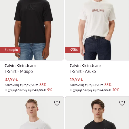
Ευκαιρία
-20%
Calvin Klein Jeans
Calvin Klein Jeans
T-Shirt · Μαύρο
T-Shirt · Λευκό
Τρέχουσα τιμή
Τρέχουσα τιμή
37,99
€
19,99
€
Κανονική τιμή
59,90 €
-36%
Κανονική τιμή
30,90 €
-35%
Η χαμηλότερη τιμή
41,99 €
-9%
Η χαμηλότερη τιμή
24,99 €
-20%