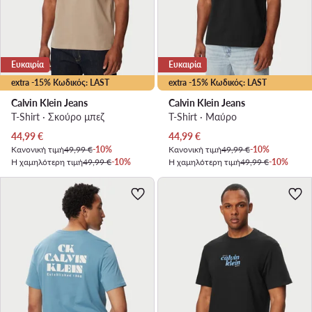
Ευκαιρία
Ευκαιρία
extra -15% Κωδικός: LAST
extra -15% Κωδικός: LAST
Calvin Klein Jeans
Calvin Klein Jeans
T-Shirt · Σκούρο μπεζ
T-Shirt · Μαύρο
Τρέχουσα τιμή
Τρέχουσα τιμή
44,99
€
44,99
€
Κανονική τιμή
49,99 €
-10%
Κανονική τιμή
49,99 €
-10%
Η χαμηλότερη τιμή
49,99 €
-10%
Η χαμηλότερη τιμή
49,99 €
-10%