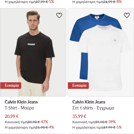
Η χαμηλότερη τιμή
37,99 €
-5%
Η χαμηλότερη τιμή
24,99 €
-8%
Ευκαιρία
Ευκαιρία
Calvin Klein Jeans
Calvin Klein Jeans
T-Shirt · Μαύρο
Σετ t-shirts · Έγχρωμο
Τρέχουσα τιμή
Τρέχουσα τιμή
20,99
€
35,99
€
Κανονική τιμή
39,90 €
-47%
Κανονική τιμή
59,90 €
-39%
Η χαμηλότερη τιμή
21,90 €
-4%
Η χαμηλότερη τιμή
37,99 €
-5%