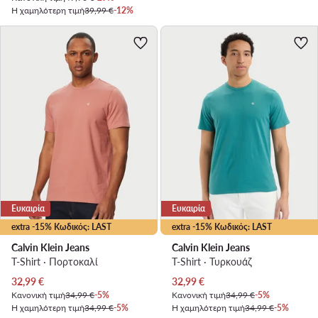
Η χαμηλότερη τιμή
39,99 €
-12%
Ευκαιρία
Ευκαιρία
extra -15% Κωδικός: LAST
extra -15% Κωδικός: LAST
Calvin Klein Jeans
Calvin Klein Jeans
T-Shirt · Πορτοκαλί
T-Shirt · Τυρκουάζ
Τρέχουσα τιμή
Τρέχουσα τιμή
32,99
€
32,99
€
Κανονική τιμή
34,99 €
-5%
Κανονική τιμή
34,99 €
-5%
Η χαμηλότερη τιμή
34,99 €
-5%
Η χαμηλότερη τιμή
34,99 €
-5%