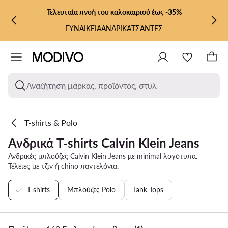
ΜΕΤΆΒΑΣΗ ΣΤΟ ΚΎΡΙΟ ΠΕΡΙΕΧΌΜΕΝΟ
ΜΕΤΆΒΑΣΗ ΣΤΗΝ ΑΝΑΖΉΤΗΣΗ
Τελευταία πνοή του καλοκαιριού έως -35%
ΓΥΝΑΙΚΕΙΑ
ΑΝΔΡΙΚΑ
ΤΣΑΝΤΕΣ
Αναζήτηση μάρκας, προϊόντος, στυλ
T-shirts & Polo
Ανδρικά T-shirts Calvin Klein Jeans
Ανδρικές μπλούζες Calvin Klein Jeans με minimal λογότυπα.
Τέλειες με τζιν ή chino παντελόνια.
T-shirts
Μπλούζες Polo
Tank Tops