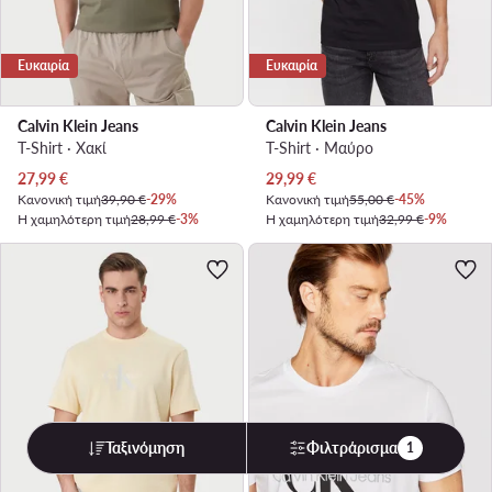
Ευκαιρία
Ευκαιρία
Calvin Klein Jeans
Calvin Klein Jeans
T-Shirt · Χακί
T-Shirt · Μαύρο
Τρέχουσα τιμή
Τρέχουσα τιμή
27,99
€
29,99
€
Κανονική τιμή
39,90 €
-29%
Κανονική τιμή
55,00 €
-45%
Η χαμηλότερη τιμή
28,99 €
-3%
Η χαμηλότερη τιμή
32,99 €
-9%
Ταξινόμηση
Φιλτράρισμα
1