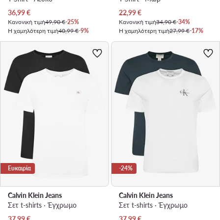
Τρέχουσα τιμή
Τρέχουσα τιμή
36,99
€
22,99
€
Κανονική τιμή
49,90 €
-25%
Κανονική τιμή
34,90 €
-34%
Η χαμηλότερη τιμή
40,99 €
-9%
Η χαμηλότερη τιμή
27,99 €
-17%
Ευκαιρία
-24%
Calvin Klein Jeans
Calvin Klein Jeans
Σετ t-shirts · Έγχρωμο
Σετ t-shirts · Έγχρωμο
Τρέχουσα τιμή
Τρέχουσα τιμή
37,99
€
37,99
€