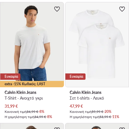
Ευκαιρία
Ευκαιρία
extra -15% Κωδικός: LAST
Calvin Klein Jeans
Calvin Klein Jeans
T-Shirt · Ανοιχτό γκρι
Σετ t-shirts · Λευκό
Τρέχουσα τιμή
Τρέχουσα τιμή
31,99
€
47,99
€
Κανονική τιμή
34,99 €
-8%
Κανονική τιμή
59,99 €
-20%
Η χαμηλότερη τιμή
34,99 €
-8%
Η χαμηλότερη τιμή
53,99 €
-11%