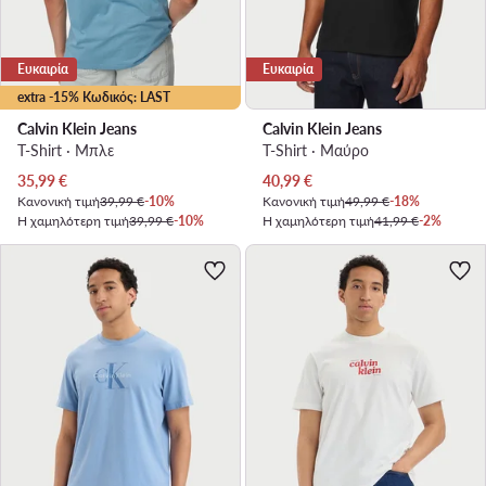
Ευκαιρία
Ευκαιρία
extra -15% Κωδικός: LAST
Calvin Klein Jeans
Calvin Klein Jeans
T-Shirt · Μπλε
T-Shirt · Μαύρο
Τρέχουσα τιμή
Τρέχουσα τιμή
35,99
€
40,99
€
Κανονική τιμή
39,99 €
-10%
Κανονική τιμή
49,99 €
-18%
Η χαμηλότερη τιμή
39,99 €
-10%
Η χαμηλότερη τιμή
41,99 €
-2%