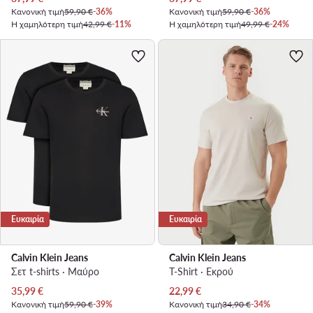
Κανονική τιμή
59,90 €
-36%
Κανονική τιμή
59,90 €
-36%
Η χαμηλότερη τιμή
42,99 €
-11%
Η χαμηλότερη τιμή
49,99 €
-24%
Ευκαιρία
Ευκαιρία
Calvin Klein Jeans
Calvin Klein Jeans
Σετ t-shirts · Μαύρο
T-Shirt · Εκρού
Τρέχουσα τιμή
Τρέχουσα τιμή
35,99
€
22,99
€
Κανονική τιμή
59,90 €
-39%
Κανονική τιμή
34,90 €
-34%