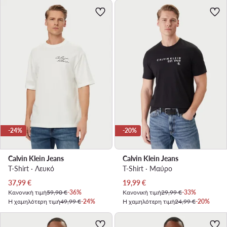
-24%
-20%
Calvin Klein Jeans
Calvin Klein Jeans
T-Shirt · Λευκό
T-Shirt · Μαύρο
Τρέχουσα τιμή
Τρέχουσα τιμή
37,99
€
19,99
€
Κανονική τιμή
59,90 €
-36%
Κανονική τιμή
29,99 €
-33%
Η χαμηλότερη τιμή
49,99 €
-24%
Η χαμηλότερη τιμή
24,99 €
-20%