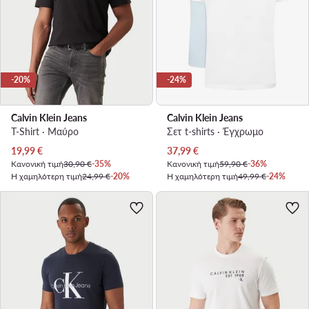
-20%
-24%
Calvin Klein Jeans
Calvin Klein Jeans
T-Shirt · Μαύρο
Σετ t-shirts · Έγχρωμο
Τρέχουσα τιμή
Τρέχουσα τιμή
19,99
€
37,99
€
Κανονική τιμή
30,90 €
-35%
Κανονική τιμή
59,90 €
-36%
Η χαμηλότερη τιμή
24,99 €
-20%
Η χαμηλότερη τιμή
49,99 €
-24%