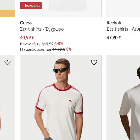
Ευκαιρία
Guess
Reebok
Σετ t-shirts · Έγχρωμο
Σετ t-shirts · Λε
Τρέχουσα τιμή
40,99
€
47,90
€
Κανονική τιμή
44,99 €
-8%
Η χαμηλότερη τιμή
44,99 €
-8%