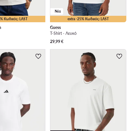
Νέα
15% Κωδικός: LAST
extra -25% Κωδικός: LAST
n
Guess
T-Shirt · Λευκό
29,99
€