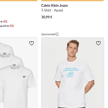
Calvin Klein Jeans
T-Shirt · Λευκό
30,99
€
 €
-8%
44,99 €
-8%
Sponsored