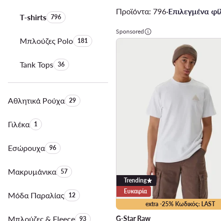
Προϊόντα: 796
·
Επιλεγμένα φίλ
T-shirts
Αριθμός προϊόντων:
796
Sponsored
Μπλούζες Polo
Αριθμός προϊόντων:
181
Tank Tops
Αριθμός προϊόντων:
36
Αθλητικά Ρούχα
Αριθμός προϊόντων:
29
Γιλέκα
Αριθμός προϊόντων:
1
Εσώρουχα
Αριθμός προϊόντων:
96
Μακρυμάνικα
Αριθμός προϊόντων:
57
Trending
Ευκαιρία
Μόδα Παραλίας
Αριθμός προϊόντων:
12
extra -25% Κωδικός: LAST
Μπλούζες & Fleece
Αριθμός προϊόντων:
G-Star Raw
93