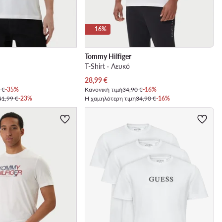
-16%
Tommy Hilfiger
T-Shirt · Λευκό
Τρέχουσα τιμή
28,99
€
 €
-35%
Κανονική τιμή
34,90 €
-16%
41,99 €
-23%
Η χαμηλότερη τιμή
34,90 €
-16%