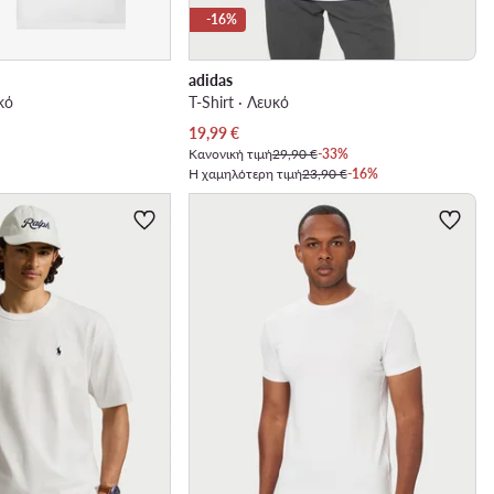
-16%
adidas
υκό
T-Shirt · Λευκό
Τρέχουσα τιμή
19,99
€
Κανονική τιμή
29,90 €
-33%
Η χαμηλότερη τιμή
23,90 €
-16%