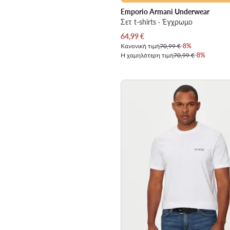
Emporio Armani Underwear
Σετ t-shirts · Έγχρωμο
Τρέχουσα τιμή
64,99
€
Κανονική τιμή
70,99 €
-8%
Η χαμηλότερη τιμή
70,99 €
-8%