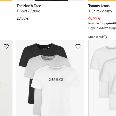
The North Face
Tommy Jeans
T-Shirt · Λευκό
T-Shirt · Λευκό
Τρέχουσα τιμή
29,99
€
40,99
€
Κανονική τιμή
44,99
Η χαμηλότερη τιμή
Sponsored