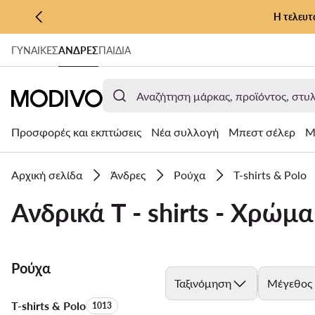
Η τελευτ
ΜΕΤΆΒΑΣΗ ΣΤΟ ΚΎΡΙΟ ΠΕΡΙΕΧΌΜΕΝΟ
ΓΥΝΑΊΚΕΣ
ΑΝΔΡΕΣ
ΠΑΙΔΙΑ
ΜΕΤΆΒΑΣΗ ΣΤΗΝ ΑΝΑΖΉΤΗΣΗ
Προσφορές και εκπτώσεις
Νέα συλλογή
Μπεστ σέλερ
Μ
Αρχική σελίδα
Άνδρες
Ρούχα
T-shirts & Polo
Ανδρικά T - shirts - Χρώμα
Ρούχα
Ταξινόμηση
Μέγεθος
T-shirts & Polo
Αριθμός προϊόντων:
1013