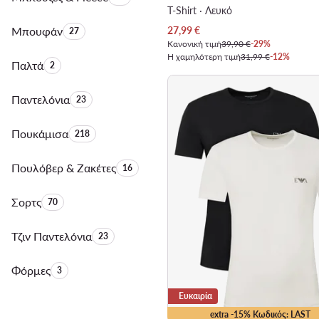
T-Shirt · Λευκό
Τρέχουσα τιμή
Μπουφάν
Αριθμός προϊόντων:
27,99
€
27
Κανονική τιμή
39,90 €
-29%
Η χαμηλότερη τιμή
31,99 €
-12%
Παλτά
Αριθμός προϊόντων:
2
Παντελόνια
Αριθμός προϊόντων:
23
Πουκάμισα
Αριθμός προϊόντων:
218
Πουλόβερ & Ζακέτες
Αριθμός προϊόντων:
16
Σορτς
Αριθμός προϊόντων:
70
Τζιν Παντελόνια
Αριθμός προϊόντων:
23
Φόρμες
Αριθμός προϊόντων:
3
Ευκαιρία
extra -15% Κωδικός: LAST