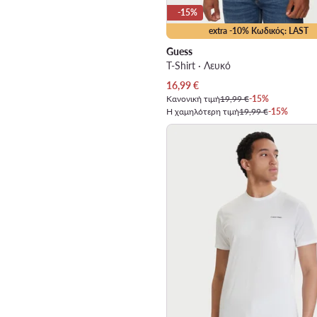
-15%
extra -10% Κωδικός: LAST
Guess
T-Shirt · Λευκό
Τρέχουσα τιμή
16,99
€
Κανονική τιμή
19,99 €
-15%
Η χαμηλότερη τιμή
19,99 €
-15%