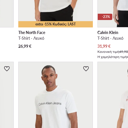
-23%
extra -15% Κωδικός: LAST
The North Face
Calvin Klein
T-Shirt · Λευκό
T-Shirt · Λευκό
Τρέχουσα τιμή
26,99
€
31,99
€
Κανονική τιμή
49,90
Η χαμηλότερη τιμή