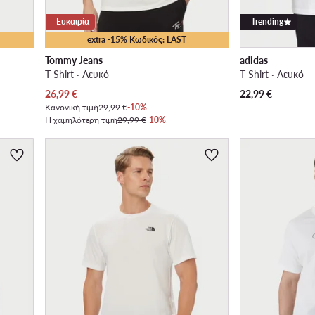
Ευκαιρία
Trending
extra -15% Κωδικός: LAST
Tommy Jeans
adidas
T-Shirt · Λευκό
T-Shirt · Λευκό
Τρέχουσα τιμή
26,99
€
22,99
€
Κανονική τιμή
29,99 €
-10%
Η χαμηλότερη τιμή
29,99 €
-10%