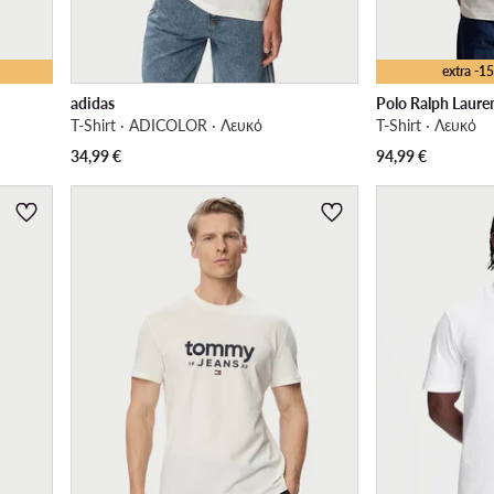
extra -
adidas
Polo Ralph Laure
T-Shirt · ADICOLOR · Λευκό
T-Shirt · Λευκό
34,99
€
94,99
€