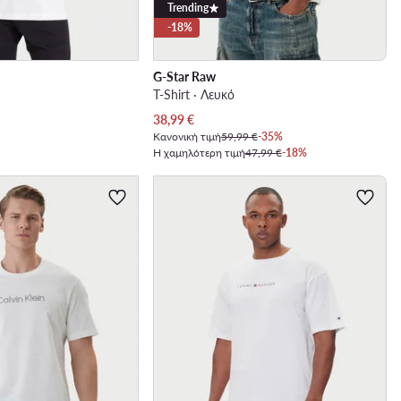
Trending
-18%
G-Star Raw
T-Shirt · Λευκό
Τρέχουσα τιμή
38,99
€
Κανονική τιμή
59,99 €
-35%
Η χαμηλότερη τιμή
47,99 €
-18%