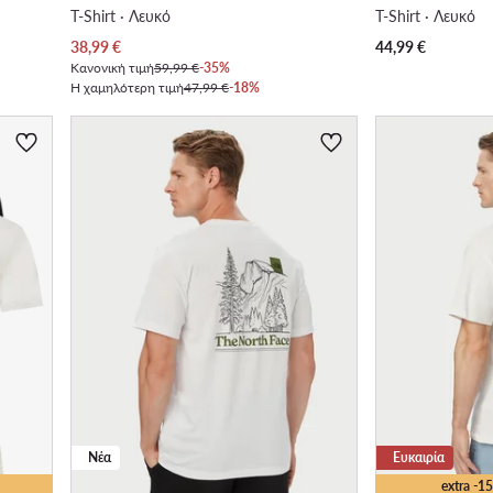
T-Shirt · Λευκό
T-Shirt · Λευκό
Τρέχουσα τιμή
38,99
€
44,99
€
Κανονική τιμή
59,99 €
-35%
Η χαμηλότερη τιμή
47,99 €
-18%
Νέα
Ευκαιρία
extra -