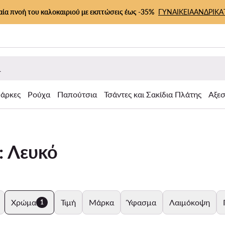
αία πνοή του καλοκαιριού με εκπτώσεις έως -35%
ΓΥΝΑΙΚΕΙΑ
ΑΝΔΡΙΚΑ
άρκες
Ρούχα
Παπούτσια
Τσάντες και Σακίδια Πλάτης
Αξε
: Λευκό
Χρώμα
Τιμή
Μάρκα
Ύφασμα
Λαιμόκοψη
1