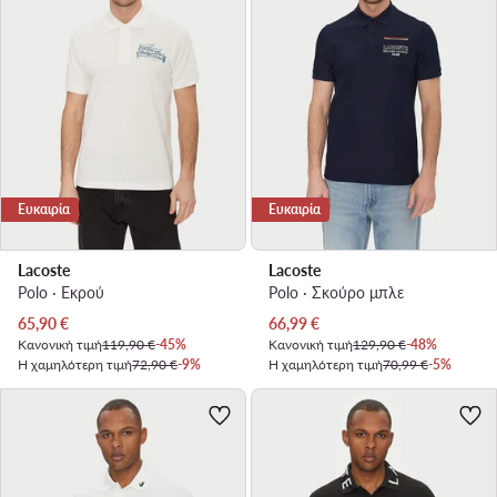
Ευκαιρία
Ευκαιρία
Lacoste
Lacoste
Polo · Εκρού
Polo · Σκούρο μπλε
Τρέχουσα τιμή
Τρέχουσα τιμή
65,90
€
66,99
€
Κανονική τιμή
119,90 €
-45%
Κανονική τιμή
129,90 €
-48%
Η χαμηλότερη τιμή
72,90 €
-9%
Η χαμηλότερη τιμή
70,99 €
-5%