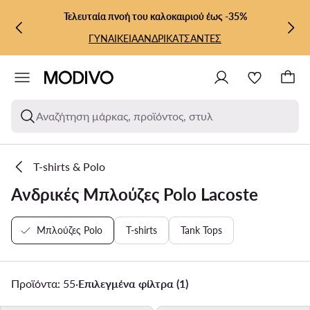
ΜΕΤΆΒΑΣΗ ΣΤΟ ΚΎΡΙΟ ΠΕΡΙΕΧΌΜΕΝΟ
ΜΕΤΆΒΑΣΗ ΣΤΗΝ ΑΝΑΖΉΤΗΣΗ
Τελευταία πνοή του καλοκαιριού έως -35%
ΓΥΝΑΙΚΕΙΑ
ΑΝΔΡΙΚΑ
ΤΣΑΝΤΕΣ
Αναζήτηση μάρκας, προϊόντος, στυλ
T-shirts & Polo
Ανδρικές Μπλούζες Polo Lacoste
Μπλούζες Polo
T-shirts
Tank Tops
Προϊόντα: 55
·
Επιλεγμένα φίλτρα (1)