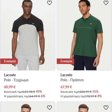
Ευκαιρία
Ευκαιρία
Lacoste
Lacoste
Polo · Έγχρωμο
Polo · Πράσινο
Τρέχουσα τιμή
Τρέχουσα τιμή
60,99
€
67,99
€
Κανονική τιμή
119,90 €
-49%
Κανονική τιμή
104,99 €
-35%
Η χαμηλότερη τιμή
64,99 €
-6%
Η χαμηλότερη τιμή
73,99 €
-8%