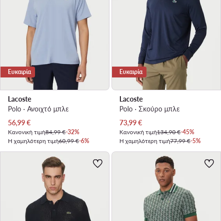
Ευκαιρία
Ευκαιρία
Lacoste
Lacoste
Polo · Ανοιχτό μπλε
Polo · Σκούρο μπλε
Τρέχουσα τιμή
Τρέχουσα τιμή
56,99
€
73,99
€
Κανονική τιμή
84,99 €
-32%
Κανονική τιμή
134,90 €
-45%
Η χαμηλότερη τιμή
60,99 €
-6%
Η χαμηλότερη τιμή
77,99 €
-5%