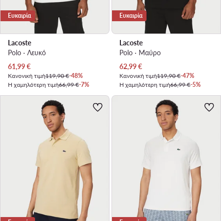
Ευκαιρία
Ευκαιρία
Lacoste
Lacoste
Polo · Λευκό
Polo · Μαύρο
Τρέχουσα τιμή
Τρέχουσα τιμή
61,99
€
62,99
€
Κανονική τιμή
119,90 €
-48%
Κανονική τιμή
119,90 €
-47%
Η χαμηλότερη τιμή
66,99 €
-7%
Η χαμηλότερη τιμή
66,99 €
-5%