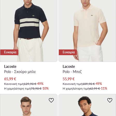
Ευκαιρία
Ευκαιρία
Lacoste
Lacoste
Polo · Σκούρο μπλε
Polo · Μπεζ
Τρέχουσα τιμή
Τρέχουσα τιμή
65,99
€
55,99
€
Κανονική τιμή
129,90 €
-49%
Κανονική τιμή
109,90 €
-49%
Η χαμηλότερη τιμή
73,90 €
-10%
Η χαμηλότερη τιμή
62,99 €
-11%