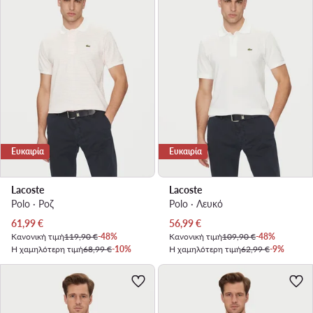
Ευκαιρία
Ευκαιρία
Lacoste
Lacoste
Polo · Ροζ
Polo · Λευκό
Τρέχουσα τιμή
Τρέχουσα τιμή
61,99
€
56,99
€
Κανονική τιμή
119,90 €
-48%
Κανονική τιμή
109,90 €
-48%
Η χαμηλότερη τιμή
68,99 €
-10%
Η χαμηλότερη τιμή
62,99 €
-9%