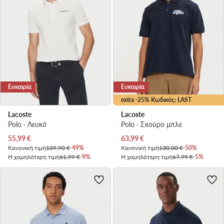
Ευκαιρία
Ευκαιρία
extra -25% Κωδικός: LAST
Lacoste
Lacoste
Polo · Λευκό
Polo · Σκούρο μπλε
Τρέχουσα τιμή
Τρέχουσα τιμή
55,99
€
63,99
€
Κανονική τιμή
109,90 €
-49%
Κανονική τιμή
130,00 €
-50%
Η χαμηλότερη τιμή
61,99 €
-9%
Η χαμηλότερη τιμή
67,99 €
-5%