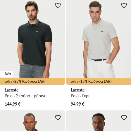
Νέα
extra -25% Κωδικός: LAST
extra -15% Κωδικός: LAST
Lacoste
Lacoste
Polo · Σκούρο πράσινο
Polo · Γκρι
144,99
€
94,99
€