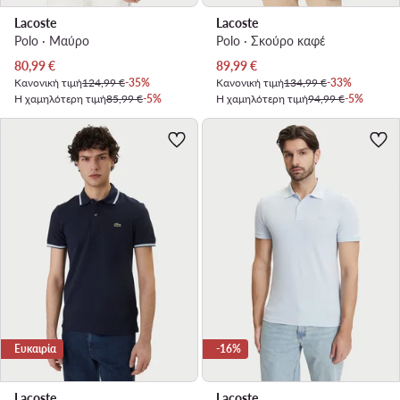
Lacoste
Lacoste
Polo · Μαύρο
Polo · Σκούρο καφέ
Τρέχουσα τιμή
Τρέχουσα τιμή
80,99
€
89,99
€
Κανονική τιμή
124,99 €
-35%
Κανονική τιμή
134,99 €
-33%
Η χαμηλότερη τιμή
85,99 €
-5%
Η χαμηλότερη τιμή
94,99 €
-5%
Ευκαιρία
-16%
Lacoste
Lacoste