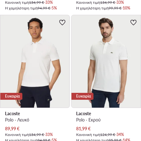
Κανονική τιμή
134,99 €
-33%
Κανονική τιμή
134,99 €
-33%
Η χαμηλότερη τιμή
94,99 €
-5%
Η χαμηλότερη τιμή
99,99 €
-10%
Ευκαιρία
Ευκαιρία
Lacoste
Lacoste
Polo · Λευκό
Polo · Εκρού
Τρέχουσα τιμή
Τρέχουσα τιμή
89,99
€
81,99
€
Κανονική τιμή
134,99 €
-33%
Κανονική τιμή
124,99 €
-34%
Η χαμηλότερη τιμή
94,99 €
-5%
Η χαμηλότερη τιμή
95,99 €
-14%