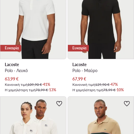
Ευκαιρία
Ευκαιρία
Lacoste
Lacoste
Polo · Λευκό
Polo · Μαύρο
Τρέχουσα τιμή
Τρέχουσα τιμή
63,99
€
67,99
€
Κανονική τιμή
109,90 €
-41%
Κανονική τιμή
129,90 €
-47%
Η χαμηλότερη τιμή
73,99 €
-13%
Η χαμηλότερη τιμή
75,99 €
-10%