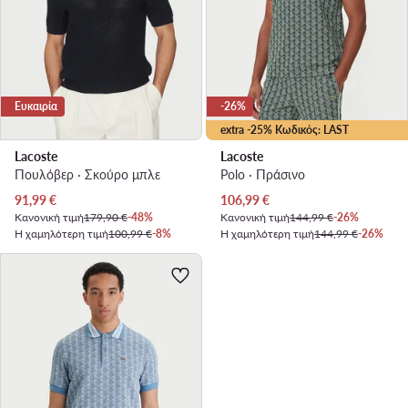
Ευκαιρία
-26%
extra -25% Κωδικός: LAST
Lacoste
Lacoste
Πουλόβερ · Σκούρο μπλε
Polo · Πράσινο
Τρέχουσα τιμή
Τρέχουσα τιμή
91,99
€
106,99
€
Κανονική τιμή
179,90 €
-48%
Κανονική τιμή
144,99 €
-26%
Η χαμηλότερη τιμή
100,99 €
-8%
Η χαμηλότερη τιμή
144,99 €
-26%