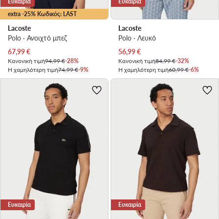
Ευκαιρία
Ευκαιρία
extra -25% Κωδικός: LAST
Lacoste
Lacoste
Polo · Ανοιχτό μπεζ
Polo · Λευκό
Τρέχουσα τιμή
Τρέχουσα τιμή
67,99
€
56,99
€
Κανονική τιμή
94,99 €
-28%
Κανονική τιμή
84,99 €
-32%
Η χαμηλότερη τιμή
74,99 €
-9%
Η χαμηλότερη τιμή
60,99 €
-6%
Ευκαιρία
Ευκαιρία