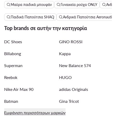
Μαύρα παιδικά μπουφάν
Γυναικεία ρούχα ONLY
Ανδρι
Παιδικά Παπούτσια SHAQ
Ανδρικά Παπούτσια Aeronautica 
Top brands σε αυτήν την κατηγορία
DC Shoes
GINO ROSSI
Billabong
Kappa
Superman
New Balance 574
Reebok
HUGO
Nike Air Max 90
adidas Originals
Batman
Gina Tricot
Εμφάνιση περισσότερων μαρκών