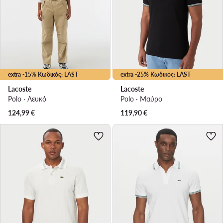
extra -15% Κωδικός: LAST
extra -25% Κωδικός: LAST
Lacoste
Lacoste
Polo · Λευκό
Polo · Μαύρο
124,99
€
119,90
€