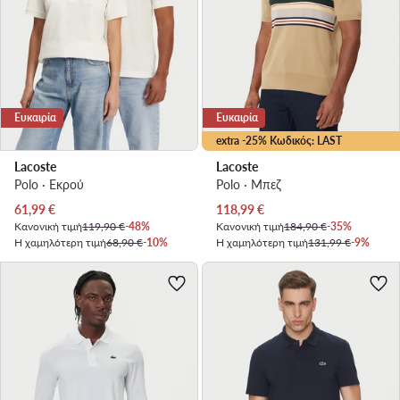
Ευκαιρία
Ευκαιρία
extra -25% Κωδικός: LAST
Lacoste
Lacoste
Polo · Εκρού
Polo · Μπεζ
Τρέχουσα τιμή
Τρέχουσα τιμή
61,99
€
118,99
€
Κανονική τιμή
119,90 €
-48%
Κανονική τιμή
184,90 €
-35%
Η χαμηλότερη τιμή
68,90 €
-10%
Η χαμηλότερη τιμή
131,99 €
-9%