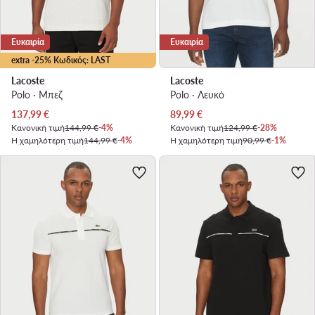
Ευκαιρία
Ευκαιρία
extra -25% Κωδικός: LAST
Lacoste
Lacoste
Polo · Μπεζ
Polo · Λευκό
Τρέχουσα τιμή
Τρέχουσα τιμή
137,99
€
89,99
€
Κανονική τιμή
144,99 €
-4%
Κανονική τιμή
124,99 €
-28%
Η χαμηλότερη τιμή
144,99 €
-4%
Η χαμηλότερη τιμή
90,99 €
-1%