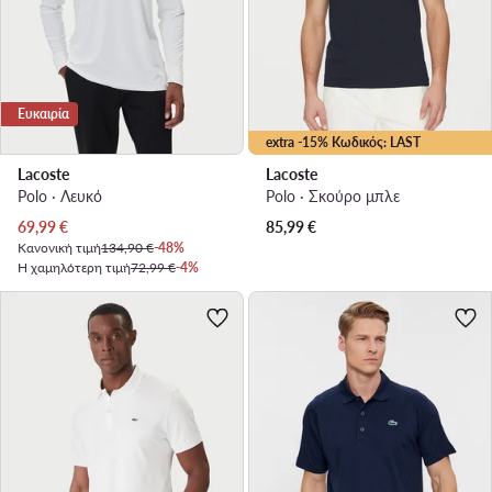
Ευκαιρία
extra -15% Κωδικός: LAST
Lacoste
Lacoste
Polo · Λευκό
Polo · Σκούρο μπλε
Τρέχουσα τιμή
69,99
€
85,99
€
Κανονική τιμή
134,90 €
-48%
Η χαμηλότερη τιμή
72,99 €
-4%