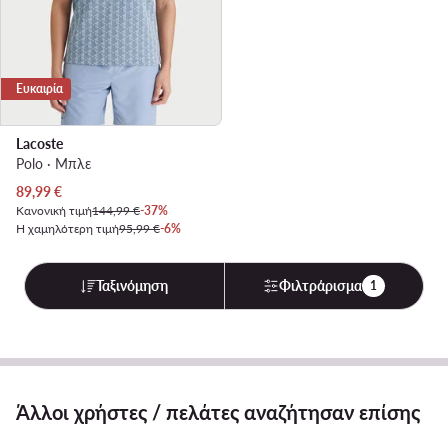
Ευκαιρία
Lacoste
Polo · Μπλε
Τρέχουσα τιμή
89,99
€
Κανονική τιμή
144,99 €
-37%
Η χαμηλότερη τιμή
95,99 €
-6%
Ταξινόμηση
Φιλτράρισμα
1
Άλλοι χρήστες / πελάτες αναζήτησαν επίσης