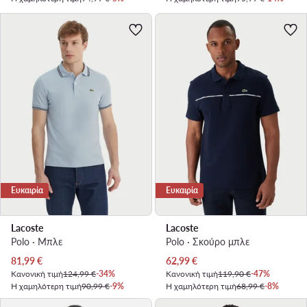
Ευκαιρία
Ευκαιρία
Lacoste
Lacoste
Polo · Μπλε
Polo · Σκούρο μπλε
Τρέχουσα τιμή
Τρέχουσα τιμή
81,99
€
62,99
€
Κανονική τιμή
124,99 €
-34%
Κανονική τιμή
119,90 €
-47%
Η χαμηλότερη τιμή
90,99 €
-9%
Η χαμηλότερη τιμή
68,99 €
-8%