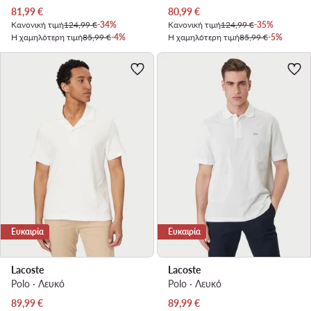
Τρέχουσα τιμή
Τρέχουσα τιμή
81,99
€
80,99
€
Κανονική τιμή
124,99 €
-34%
Κανονική τιμή
124,99 €
-35%
Η χαμηλότερη τιμή
85,99 €
-4%
Η χαμηλότερη τιμή
85,99 €
-5%
Ευκαιρία
Ευκαιρία
Lacoste
Lacoste
Polo · Λευκό
Polo · Λευκό
Τρέχουσα τιμή
Τρέχουσα τιμή
89,99
€
89,99
€