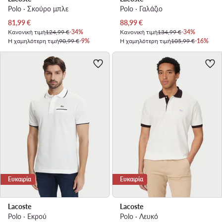
Polo · Σκούρο μπλε
Polo · Γαλάζιο
Τρέχουσα τιμή
Τρέχουσα τιμή
81,99
€
88,99
€
Κανονική τιμή
124,99 €
-34%
Κανονική τιμή
134,99 €
-34%
Η χαμηλότερη τιμή
90,99 €
-9%
Η χαμηλότερη τιμή
105,99 €
-16%
Ευκαιρία
Ευκαιρία
Lacoste
Lacoste
Polo · Εκρού
Polo · Λευκό