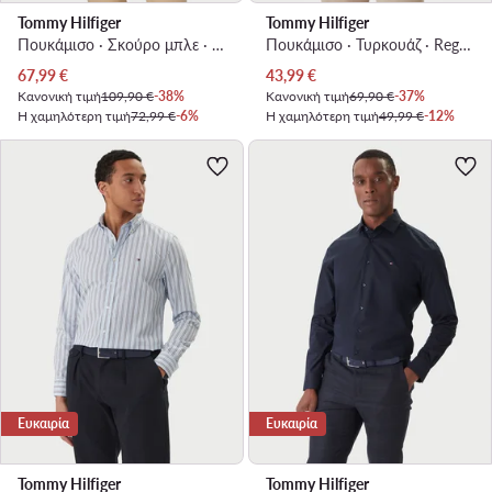
Tommy Hilfiger
Tommy Hilfiger
Πουκάμισο · Σκούρο μπλε · Regular Fit
Πουκάμισο · Τυρκουάζ · Regular Fit
Τρέχουσα τιμή
Τρέχουσα τιμή
67,99
€
43,99
€
Κανονική τιμή
109,90 €
-38%
Κανονική τιμή
69,90 €
-37%
Η χαμηλότερη τιμή
72,99 €
-6%
Η χαμηλότερη τιμή
49,99 €
-12%
Ευκαιρία
Ευκαιρία
Tommy Hilfiger
Tommy Hilfiger