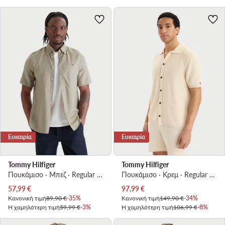
Ευκαιρία
Ευκαιρία
Tommy Hilfiger
Tommy Hilfiger
Πουκάμισο · Μπεζ · Regular Fit
Πουκάμισο · Κρεμ · Regular Fit
Τρέχουσα τιμή
Τρέχουσα τιμή
57,99
€
97,99
€
Κανονική τιμή
89,90 €
-35%
Κανονική τιμή
149,90 €
-34%
Η χαμηλότερη τιμή
59,99 €
-3%
Η χαμηλότερη τιμή
106,99 €
-8%