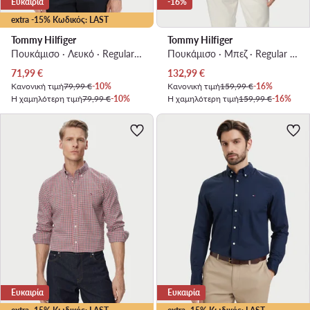
Ευκαιρία
-16%
extra -15% Κωδικός: LAST
Tommy Hilfiger
Tommy Hilfiger
Πουκάμισο · Λευκό · Regular Fit
Πουκάμισο · Μπεζ · Regular Fit
Τρέχουσα τιμή
Τρέχουσα τιμή
71,99
€
132,99
€
Κανονική τιμή
79,99 €
-10%
Κανονική τιμή
159,99 €
-16%
Η χαμηλότερη τιμή
79,99 €
-10%
Η χαμηλότερη τιμή
159,99 €
-16%
Ευκαιρία
Ευκαιρία