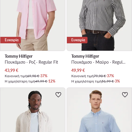
Ευκαιρία
Ευκαιρία
Tommy Hilfiger
Tommy Hilfiger
Πουκάμισο · Ροζ · Regular Fit
Πουκάμισο · Μαύρο · Regular Fit
Τρέχουσα τιμή
Τρέχουσα τιμή
43,99
€
49,99
€
Κανονική τιμή
69,90 €
-37%
Κανονική τιμή
79,90 €
-37%
Η χαμηλότερη τιμή
49,99 €
-12%
Η χαμηλότερη τιμή
51,99 €
-3%