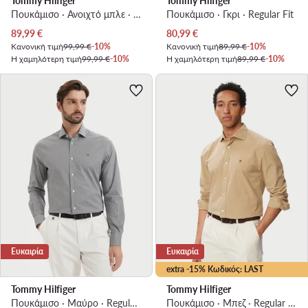
Tommy Hilfiger
Tommy Hilfiger
Πουκάμισο · Ανοιχτό μπλε · Slim Fit
Πουκάμισο · Γκρι · Regular Fit
Τρέχουσα τιμή
Τρέχουσα τιμή
89,99
€
80,99
€
Κανονική τιμή
99,99 €
-10%
Κανονική τιμή
89,99 €
-10%
Η χαμηλότερη τιμή
99,99 €
-10%
Η χαμηλότερη τιμή
89,99 €
-10%
Ευκαιρία
Ευκαιρία
extra -15% Κωδικός: LAST
Tommy Hilfiger
Tommy Hilfiger
Πουκάμισο · Μαύρο · Regular Fit
Πουκάμισο · Μπεζ · Regular Fit