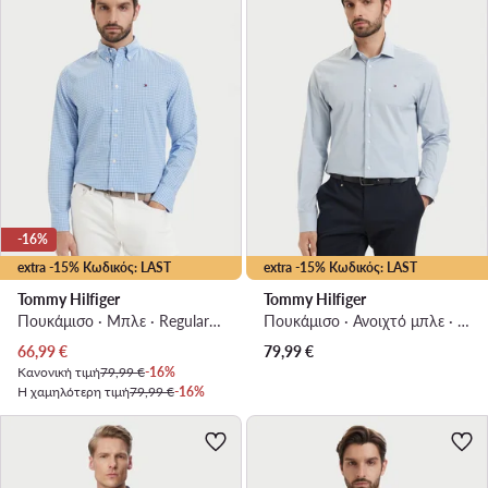
-16%
extra -15% Κωδικός: LAST
extra -15% Κωδικός: LAST
Tommy Hilfiger
Tommy Hilfiger
Πουκάμισο · Μπλε · Regular Fit
Πουκάμισο · Ανοιχτό μπλε · Regular Fit
Τρέχουσα τιμή
66,99
€
79,99
€
Κανονική τιμή
79,99 €
-16%
Η χαμηλότερη τιμή
79,99 €
-16%