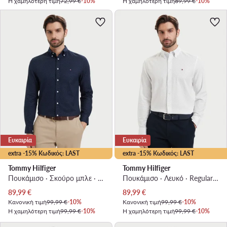
Η χαμηλότερη τιμή
72,99 €
-10%
Η χαμηλότερη τιμή
89,99 €
-10%
Ευκαιρία
Ευκαιρία
extra -15% Κωδικός: LAST
extra -15% Κωδικός: LAST
Tommy Hilfiger
Tommy Hilfiger
Πουκάμισο · Σκούρο μπλε · Regular Fit
Πουκάμισο · Λευκό · Regular Fit
Τρέχουσα τιμή
Τρέχουσα τιμή
89,99
€
89,99
€
Κανονική τιμή
99,99 €
-10%
Κανονική τιμή
99,99 €
-10%
Η χαμηλότερη τιμή
99,99 €
-10%
Η χαμηλότερη τιμή
99,99 €
-10%