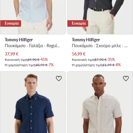
Ευκαιρία
Ευκαιρία
Tommy Hilfiger
Tommy Hilfiger
Πουκάμισο · Γαλάζιο · Regular Fit
Πουκάμισο · Σκούρο μπλε · Slim Fit
Τρέχουσα τιμή
Τρέχουσα τιμή
37,99
€
56,99
€
Κανονική τιμή
69,90 €
-45%
Κανονική τιμή
87,90 €
-35%
Η χαμηλότερη τιμή
40,99 €
-7%
Η χαμηλότερη τιμή
61,99 €
-8%