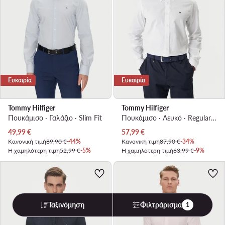
Ευκαιρία
Ευκαιρία
Tommy Hilfiger
Tommy Hilfiger
Πουκάμισο · Γαλάζιο · Slim Fit
Πουκάμισο · Λευκό · Regular Fit
Τρέχουσα τιμή
Τρέχουσα τιμή
49,99
€
57,99
€
Κανονική τιμή
89,90 €
-44%
Κανονική τιμή
87,90 €
-34%
Η χαμηλότερη τιμή
52,99 €
-5%
Η χαμηλότερη τιμή
63,99 €
-9%
Ταξινόμηση
Φιλτράρισμα
1