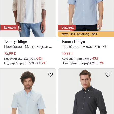
Ευκαιρία
Ευκαιρία
extra -35% Κωδικός: LAST
Tommy Hilfiger
Tommy Hilfiger
Πουκάμισο · Μπεζ · Regular Fit
Πουκάμισο · Μπλε · Slim Fit
Τρέχουσα τιμή
Τρέχουσα τιμή
75,99
€
50,99
€
Κανονική τιμή
119,90 €
-36%
Κανονική τιμή
89,90 €
-43%
Η χαμηλότερη τιμή
83,99 €
-9%
Η χαμηλότερη τιμή
54,99 €
-7%