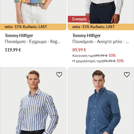
Ευκαιρία
extra -15% Κωδικός: LAST
extra -15% Κωδικός: LAST
Tommy Hilfiger
Tommy Hilfiger
Πουκάμισο · Έγχρωμο · Regular Fit
Πουκάμισο · Ανοιχτό μπλε · Slim Fit
Τρέχουσα τιμή
119,99
€
89,99
€
Κανονική τιμή
99,99 €
-10%
Η χαμηλότερη τιμή
99,99 €
-10%