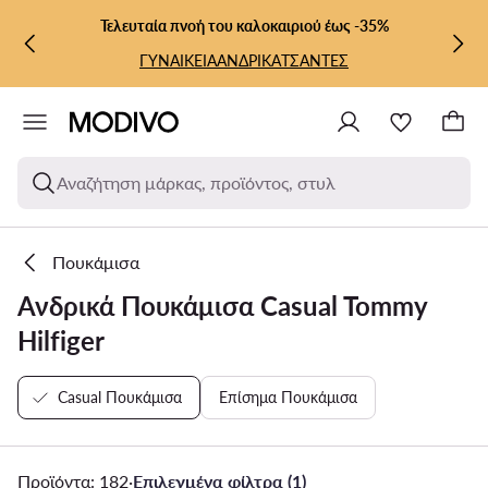
ΜΕΤΆΒΑΣΗ ΣΤΟ ΚΎΡΙΟ ΠΕΡΙΕΧΌΜΕΝΟ
ΜΕΤΆΒΑΣΗ ΣΤΗΝ ΑΝΑΖΉΤΗΣΗ
Τελευταία πνοή του καλοκαιριού έως -35%
ΓΥΝΑΙΚΕΙΑ
ΑΝΔΡΙΚΑ
ΤΣΑΝΤΕΣ
Αναζήτηση μάρκας, προϊόντος, στυλ
Πουκάμισα
Ανδρικά Πουκάμισα Casual Tommy
Hilfiger
Casual Πουκάμισα
Επίσημα Πουκάμισα
Προϊόντα: 182
·
Επιλεγμένα φίλτρα (1)