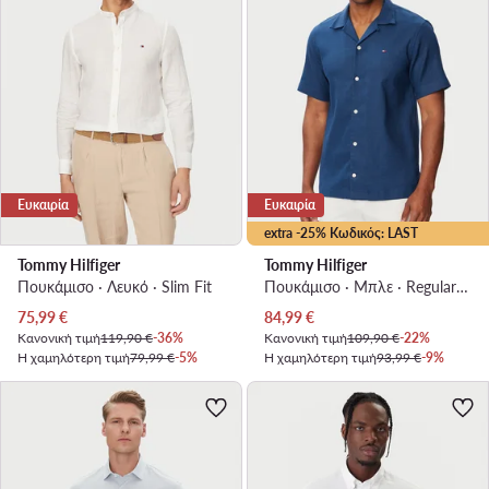
Ευκαιρία
Ευκαιρία
extra -25% Κωδικός: LAST
Tommy Hilfiger
Tommy Hilfiger
Πουκάμισο · Λευκό · Slim Fit
Πουκάμισο · Μπλε · Regular Fit
Τρέχουσα τιμή
Τρέχουσα τιμή
75,99
€
84,99
€
Κανονική τιμή
119,90 €
-36%
Κανονική τιμή
109,90 €
-22%
Η χαμηλότερη τιμή
79,99 €
-5%
Η χαμηλότερη τιμή
93,99 €
-9%