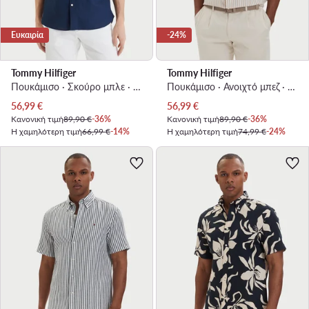
Ευκαιρία
-24%
Tommy Hilfiger
Tommy Hilfiger
Πουκάμισο · Σκούρο μπλε · Regular Fit
Πουκάμισο · Ανοιχτό μπεζ · Regular Fit
Τρέχουσα τιμή
Τρέχουσα τιμή
56,99
€
56,99
€
Κανονική τιμή
89,90 €
-36%
Κανονική τιμή
89,90 €
-36%
Η χαμηλότερη τιμή
66,99 €
-14%
Η χαμηλότερη τιμή
74,99 €
-24%