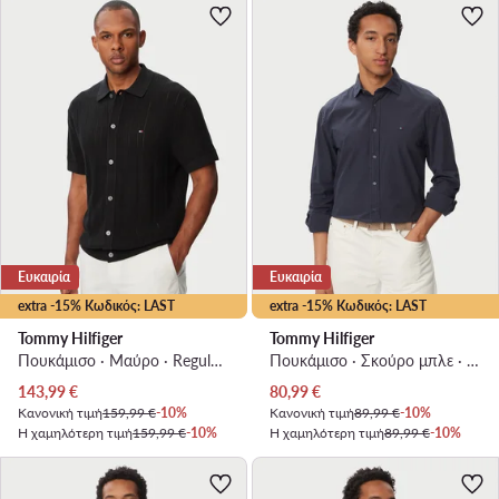
Ευκαιρία
Ευκαιρία
extra -15% Κωδικός: LAST
extra -15% Κωδικός: LAST
Tommy Hilfiger
Tommy Hilfiger
Πουκάμισο · Μαύρο · Regular Fit
Πουκάμισο · Σκούρο μπλε · Regular Fit
Τρέχουσα τιμή
Τρέχουσα τιμή
143,99
€
80,99
€
Κανονική τιμή
159,99 €
-10%
Κανονική τιμή
89,99 €
-10%
Η χαμηλότερη τιμή
159,99 €
-10%
Η χαμηλότερη τιμή
89,99 €
-10%