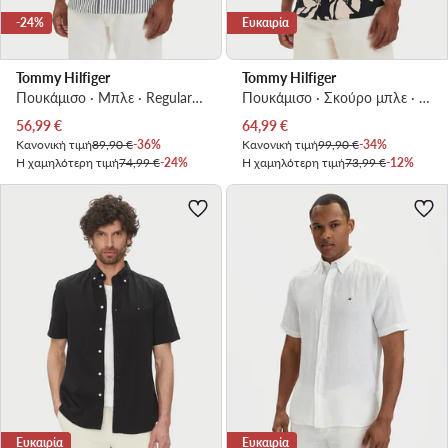
-24%
Ευκαιρία
Tommy Hilfiger
Tommy Hilfiger
Πουκάμισο · Μπλε · Regular Fit
Πουκάμισο · Σκούρο μπλε · Regular Fit
Τρέχουσα τιμή
Τρέχουσα τιμή
56,99
€
64,99
€
Κανονική τιμή
89,90 €
-36%
Κανονική τιμή
99,90 €
-34%
Η χαμηλότερη τιμή
74,99 €
-24%
Η χαμηλότερη τιμή
73,99 €
-12%
Ευκαιρία
Ευκαιρία