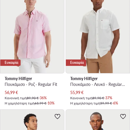
Ευκαιρία
Ευκαιρία
Tommy Hilfiger
Tommy Hilfiger
Πουκάμισο · Ροζ · Regular Fit
Πουκάμισο · Λευκό · Regular Fit
Τρέχουσα τιμή
Τρέχουσα τιμή
56,99
€
55,99
€
Κανονική τιμή
89,90 €
-36%
Κανονική τιμή
89,90 €
-37%
Η χαμηλότερη τιμή
63,99 €
-10%
Η χαμηλότερη τιμή
59,99 €
-6%