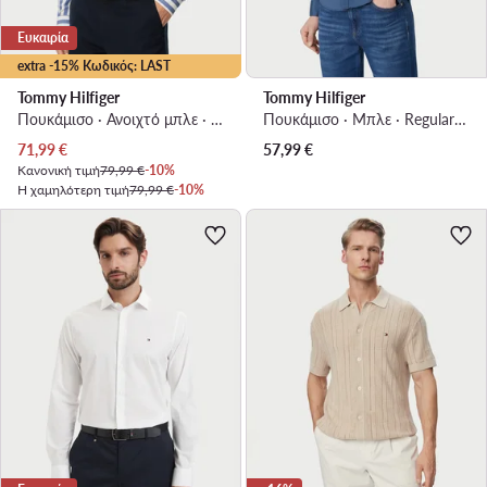
Ευκαιρία
extra -15% Κωδικός: LAST
Tommy Hilfiger
Tommy Hilfiger
Πουκάμισο · Ανοιχτό μπλε · Regular Fit
Πουκάμισο · Μπλε · Regular Fit
Τρέχουσα τιμή
71,99
€
57,99
€
Κανονική τιμή
79,99 €
-10%
Η χαμηλότερη τιμή
79,99 €
-10%