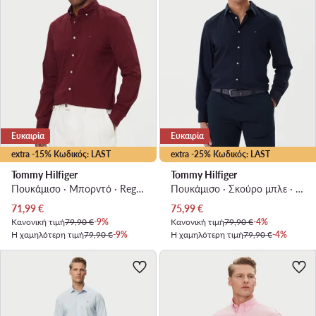
Ευκαιρία
Ευκαιρία
extra -15% Κωδικός: LAST
extra -25% Κωδικός: LAST
Tommy Hilfiger
Tommy Hilfiger
Πουκάμισο · Μπορντό · Regular Fit
Πουκάμισο · Σκούρο μπλε · Slim Fit
Τρέχουσα τιμή
Τρέχουσα τιμή
71,99
€
75,99
€
Κανονική τιμή
79,90 €
-9%
Κανονική τιμή
79,90 €
-4%
Η χαμηλότερη τιμή
79,90 €
-9%
Η χαμηλότερη τιμή
79,90 €
-4%