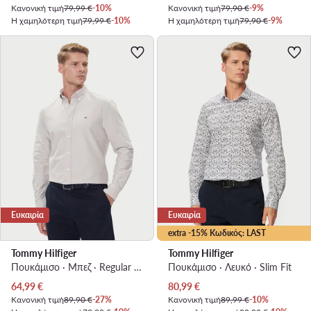
Κανονική τιμή
79,99 €
-10%
Κανονική τιμή
79,90 €
-9%
Η χαμηλότερη τιμή
79,99 €
-10%
Η χαμηλότερη τιμή
79,90 €
-9%
Ευκαιρία
Ευκαιρία
extra -15% Κωδικός: LAST
Tommy Hilfiger
Tommy Hilfiger
Πουκάμισο · Μπεζ · Regular Fit
Πουκάμισο · Λευκό · Slim Fit
Τρέχουσα τιμή
Τρέχουσα τιμή
64,99
€
80,99
€
Κανονική τιμή
89,90 €
-27%
Κανονική τιμή
89,99 €
-10%