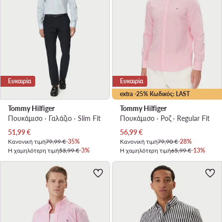
Ευκαιρία
Ευκαιρία
extra -25% Κωδικός: LAST
Tommy Hilfiger
Tommy Hilfiger
Πουκάμισο · Γαλάζιο · Slim Fit
Πουκάμισο · Ροζ · Regular Fit
Τρέχουσα τιμή
Τρέχουσα τιμή
51,99
€
56,99
€
Κανονική τιμή
79,99 €
-35%
Κανονική τιμή
79,90 €
-28%
Η χαμηλότερη τιμή
53,99 €
-3%
Η χαμηλότερη τιμή
65,99 €
-13%