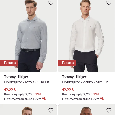
Ευκαιρία
Ευκαιρία
Tommy Hilfiger
Tommy Hilfiger
Πουκάμισο · Μπλε · Slim Fit
Πουκάμισο · Λευκό · Slim Fit
Τρέχουσα τιμή
Τρέχουσα τιμή
49,99
€
49,99
€
Κανονική τιμή
89,90 €
-44%
Κανονική τιμή
89,90 €
-44%
Η χαμηλότερη τιμή
54,99 €
-9%
Η χαμηλότερη τιμή
54,99 €
-9%