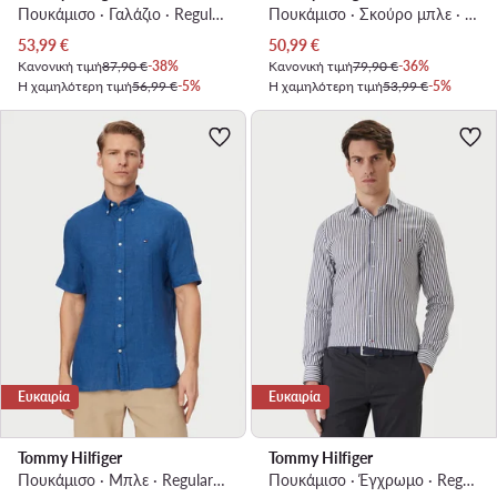
Πουκάμισο · Γαλάζιο · Regular Fit
Πουκάμισο · Σκούρο μπλε · Slim Fit
Τρέχουσα τιμή
Τρέχουσα τιμή
53,99
€
50,99
€
Κανονική τιμή
87,90 €
-38%
Κανονική τιμή
79,90 €
-36%
Η χαμηλότερη τιμή
56,99 €
-5%
Η χαμηλότερη τιμή
53,99 €
-5%
Ευκαιρία
Ευκαιρία
Tommy Hilfiger
Tommy Hilfiger
Πουκάμισο · Μπλε · Regular Fit
Πουκάμισο · Έγχρωμο · Regular Fit