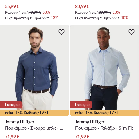
Τρέχουσα τιμή
Τρέχουσα τιμή
55,99
€
80,99
€
Κανονική τιμή
79,99 €
-30%
Κανονική τιμή
89,99 €
-10%
Η χαμηλότερη τιμή
64,99 €
-13%
Η χαμηλότερη τιμή
89,99 €
-10%
Ευκαιρία
Ευκαιρία
extra -15% Κωδικός: LAST
extra -15% Κωδικός: LAST
Tommy Hilfiger
Tommy Hilfiger
Πουκάμισο · Σκούρο μπλε · Regular Fit
Πουκάμισο · Γαλάζιο · Slim Fit
Τρέχουσα τιμή
Τρέχουσα τιμή
71,99
€
71,99
€