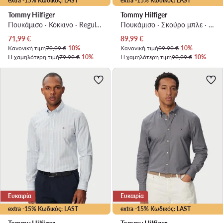
extra -15% Κωδικός: LAST
extra -15% Κωδικός: LAST
Tommy Hilfiger
Tommy Hilfiger
Πουκάμισο · Κόκκινο · Regular Fit
Πουκάμισο · Σκούρο μπλε · Regular Fit
Τρέχουσα τιμή
Τρέχουσα τιμή
71,99
€
89,99
€
Κανονική τιμή
79,99 €
-10%
Κανονική τιμή
99,99 €
-10%
Η χαμηλότερη τιμή
79,99 €
-10%
Η χαμηλότερη τιμή
99,99 €
-10%
Ευκαιρία
Ευκαιρία
extra -15% Κωδικός: LAST
extra -15% Κωδικός: LAST