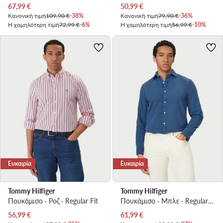
Τρέχουσα τιμή
Τρέχουσα τιμή
67,99
€
50,99
€
Κανονική τιμή
109,90 €
-38%
Κανονική τιμή
79,90 €
-36%
Η χαμηλότερη τιμή
72,99 €
-6%
Η χαμηλότερη τιμή
56,99 €
-10%
Ευκαιρία
Ευκαιρία
Tommy Hilfiger
Tommy Hilfiger
Πουκάμισο · Ροζ · Regular Fit
Πουκάμισο · Μπλε · Regular Fit
Τρέχουσα τιμή
Τρέχουσα τιμή
56,99
€
61,99
€