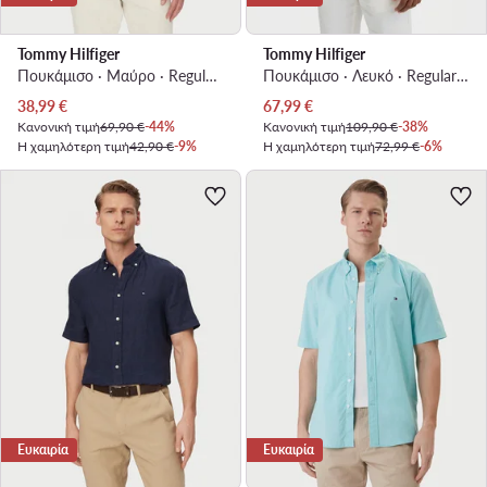
Tommy Hilfiger
Tommy Hilfiger
Πουκάμισο · Μαύρο · Regular Fit
Πουκάμισο · Λευκό · Regular Fit
Τρέχουσα τιμή
Τρέχουσα τιμή
38,99
€
67,99
€
Κανονική τιμή
69,90 €
-44%
Κανονική τιμή
109,90 €
-38%
Η χαμηλότερη τιμή
42,90 €
-9%
Η χαμηλότερη τιμή
72,99 €
-6%
Ευκαιρία
Ευκαιρία