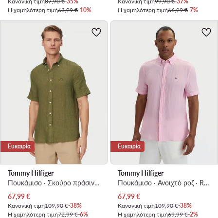
Κανονική τιμή
87,90 €
-35%
Κανονική τιμή
99,90 €
-37%
Η χαμηλότερη τιμή
63,99 €
-10%
Η χαμηλότερη τιμή
66,99 €
-7%
Ευκαιρία
Ευκαιρία
Tommy Hilfiger
Tommy Hilfiger
Πουκάμισο · Σκούρο πράσινο · Regular Fit
Πουκάμισο · Ανοιχτό ροζ · Regular Fit
Τρέχουσα τιμή
Τρέχουσα τιμή
67,99
€
67,99
€
Κανονική τιμή
109,90 €
-38%
Κανονική τιμή
109,90 €
-38%
Η χαμηλότερη τιμή
72,99 €
-6%
Η χαμηλότερη τιμή
69,99 €
-2%