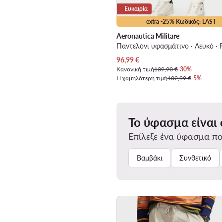
Ευκαιρία
extra -25% Κωδικός: LAST
Aeronautica Militare
Τρέχουσα τιμή
96,99
€
Κανονική τιμή
139,90 €
-30%
Η χαμηλότερη τιμή
102,99 €
-5%
Το ύφασμα είναι
Επίλεξε ένα ύφασμα πο
Βαμβάκι
Συνθετικό