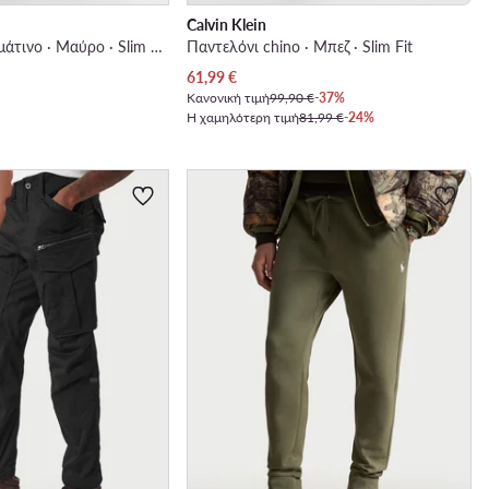
Calvin Klein
Παντελόνι υφασμάτινο · Μαύρο · Slim Fit
Παντελόνι chino · Μπεζ · Slim Fit
Τρέχουσα τιμή
61,99
€
Κανονική τιμή
99,90 €
-37%
Η χαμηλότερη τιμή
81,99 €
-24%