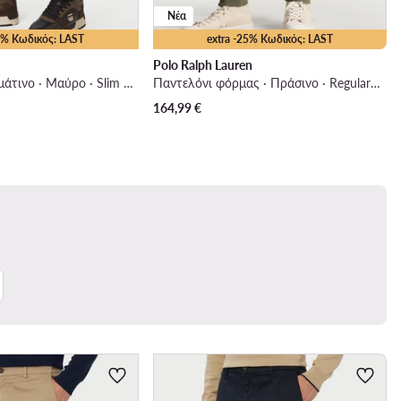
Νέα
25% Κωδικός: LAST
extra -25% Κωδικός: LAST
Polo Ralph Lauren
Παντελόνι υφασμάτινο · Μαύρο · Slim Fit
Παντελόνι φόρμας · Πράσινο · Regular Fit
164,99
€