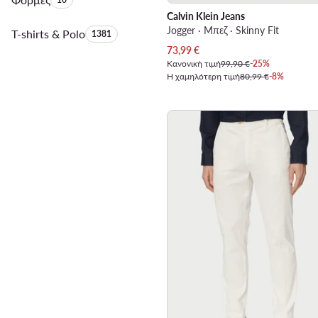
Calvin Klein Jeans
Jogger · Μπεζ · Skinny Fit
T-shirts & Polo
Αριθμός προϊόντων:
1381
Τρέχουσα τιμή
73,99
€
Κανονική τιμή
99,90 €
-25%
Η χαμηλότερη τιμή
80,99 €
-8%