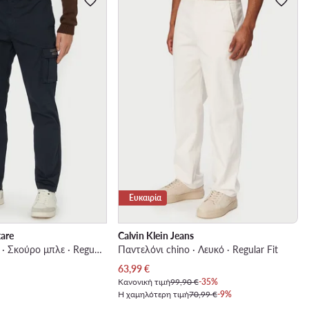
Ευκαιρία
tare
Calvin Klein Jeans
Παντελόνι Cargo · Σκούρο μπλε · Regular Fit
Παντελόνι chino · Λευκό · Regular Fit
Τρέχουσα τιμή
63,99
€
Κανονική τιμή
99,90 €
-35%
Η χαμηλότερη τιμή
70,99 €
-9%