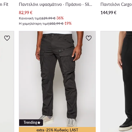
m Fit
Παντελόνι υφασμάτινο · Πράσινο · Slim Fit
Παντελόνι Cargo 
Τρέχουσα τιμή
82,99
€
144,99
€
Κανονική τιμή
129,99 €
-36%
Η χαμηλότερη τιμή
102,99 €
-19%
Trending
extra -25% Κωδικός: LAST