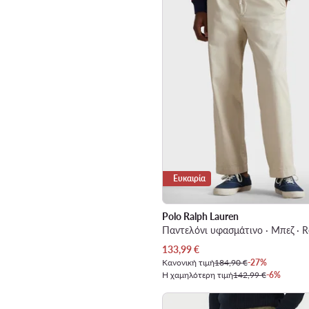
Ευκαιρία
Polo Ralph Lauren
Τρέχουσα τιμή
133,99
€
Κανονική τιμή
184,90 €
-27%
Η χαμηλότερη τιμή
142,99 €
-6%