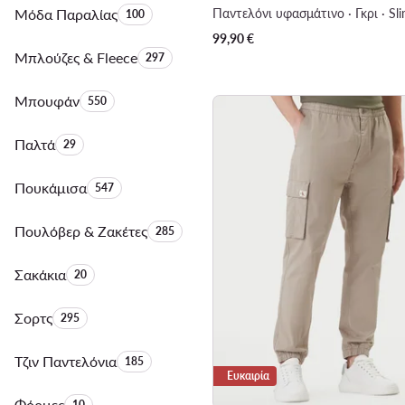
Μόδα Παραλίας
Αριθμός προϊόντων:
Παντελόνι υφασμάτινο · Γκρι · Sli
100
99,90
€
Μπλούζες & Fleece
Αριθμός προϊόντων:
297
Μπουφάν
Αριθμός προϊόντων:
550
Παλτά
Αριθμός προϊόντων:
29
Πουκάμισα
Αριθμός προϊόντων:
547
Πουλόβερ & Ζακέτες
Αριθμός προϊόντων:
285
Σακάκια
Αριθμός προϊόντων:
20
Σορτς
Αριθμός προϊόντων:
295
Τζιν Παντελόνια
Αριθμός προϊόντων:
185
Ευκαιρία
Φόρμες
Αριθμός προϊόντων:
10