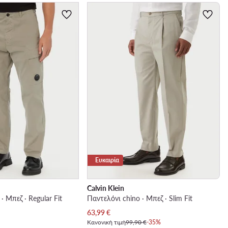
Ευκαιρία
Calvin Klein
· Μπεζ · Regular Fit
Παντελόνι chino · Μπεζ · Slim Fit
Τρέχουσα τιμή
63,99
€
Κανονική τιμή
99,90 €
-35%