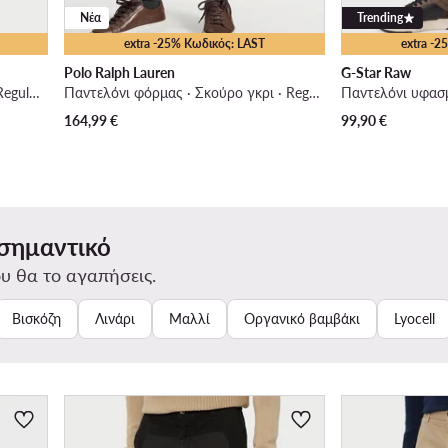
Νέα
Trending
extra -25% Κωδικός: LAST
extra -
Polo Ralph Lauren
G-Star Raw
Παντελόνι υφασμάτινο · Λευκό · Regular Fit
Παντελόνι φόρμας · Σκούρο γκρι · Regular Fit
164,99
€
99,90
€
 σημαντικό
υ θα το αγαπήσεις.
Βισκόζη
Λινάρι
Μαλλί
Οργανικό βαμβάκι
Lyocell