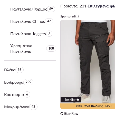
Προϊόντα: 231
·
Επιλεγμένα φίλ
Παντελόνια Φόρμας
Αριθμός προϊόντων:
69
Sponsored
Παντελόνια Chinos
Αριθμός προϊόντων:
47
Παντελόνια Joggers
Αριθμός προϊόντων:
7
Υφασμάτινα
Αριθμός προϊόντων:
108
Παντελόνια
Γιλέκα
Αριθμός προϊόντων:
36
Εσώρουχα
Αριθμός προϊόντων:
255
Κοστούμια
Αριθμός προϊόντων:
6
Trending
Μακρυμάνικα
Αριθμός προϊόντων:
extra -25% Κωδικός: LAST
43
G-Star Raw