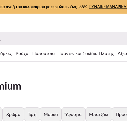
αία πνοή του καλοκαιριού με εκπτώσεις έως -35%
ΓΥΝΑΙΚΕΙΑ
ΑΝΔΡΙΚΑ
άρκες
Ρούχα
Παπούτσια
Τσάντες και Σακίδια Πλάτης
Αξε
emium
Χρώμα
Τιμή
Μάρκα
Ύφασμα
Μπατζάκι
Προσ