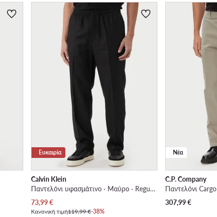
Ευκαιρία
Νέα
Calvin Klein
C.P. Company
Παντελόνι υφασμάτινο · Μαύρο · Regular Fit
Παντελόνι Cargo 
Τρέχουσα τιμή
73,99
€
307,99
€
Κανονική τιμή
119,99 €
-38%