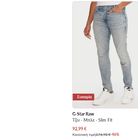
Ευκαιρία
G-Star Raw
Τζιν · Μπλε · Slim Fit
Τρέχουσα τιμή
92,99
€
Κανονική τιμή
174,90 €
-46%