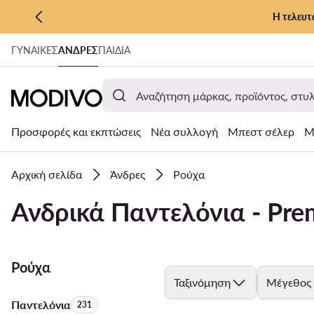
Η τελευτ
ΜΕΤΆΒΑΣΗ ΣΤΟ ΚΎΡΙΟ ΠΕΡΙΕΧΌΜΕΝΟ
ΓΥΝΑΊΚΕΣ
ΑΝΔΡΕΣ
ΠΑΙΔΙΑ
ΜΕΤΆΒΑΣΗ ΣΤΗΝ ΑΝΑΖΉΤΗΣΗ
Προσφορές και εκπτώσεις
Νέα συλλογή
Μπεστ σέλερ
Μ
Αρχική σελίδα
Άνδρες
Ρούχα
Ανδρικά Παντελόνια - Pr
Ρούχα
Ταξινόμηση
Μέγεθος
Παντελόνια
Αριθμός προϊόντων:
231