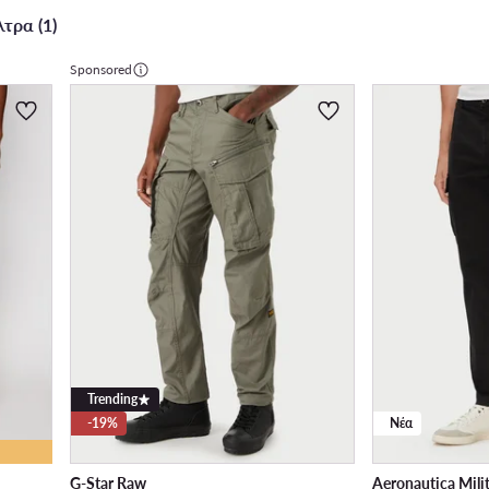
τρα (1)
Sponsored
Trending
-19%
Νέα
G-Star Raw
Aeronautica Mili