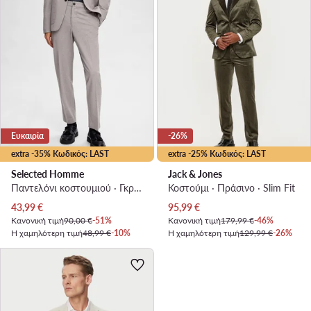
Ευκαιρία
-26%
extra -35% Κωδικός: LAST
extra -25% Κωδικός: LAST
Selected Homme
Jack & Jones
Παντελόνι κοστουμιού · Γκρι · Slim Fit
Κοστούμι · Πράσινο · Slim Fit
Τρέχουσα τιμή
Τρέχουσα τιμή
43,99
€
95,99
€
Κανονική τιμή
90,00 €
-51%
Κανονική τιμή
179,99 €
-46%
Η χαμηλότερη τιμή
48,99 €
-10%
Η χαμηλότερη τιμή
129,99 €
-26%