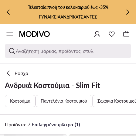
ΜΕΤΆΒΑΣΗ ΣΤΟ ΚΎΡΙΟ ΠΕΡΙΕΧΌΜΕΝΟ
ΜΕΤΆΒΑΣΗ ΣΤΗΝ ΑΝΑΖΉΤΗΣΗ
Τελευταία πνοή του καλοκαιριού έως -35%
ΓΥΝΑΙΚΕΙΑ
ΑΝΔΡΙΚΑ
ΤΣΑΝΤΕΣ
Αναζήτηση μάρκας, προϊόντος, στυλ
Ρούχα
Ανδρικά Κοστούμια - Slim Fit
Κοστούμια
Παντελόνια Κοστουμιού
Σακάκια Κοστουμιο
Προϊόντα: 7
·
Επιλεγμένα φίλτρα (1)