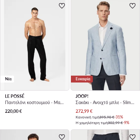
Νέα
Ευκαιρία
LE POSSÉ
JOOP!
Παντελόνι κοστουμιού · Μαύρο · Slim Fit
Σακάκι · Ανοιχτό μπλε · Slim Fit
Τρέχουσα τιμή
220,00
€
272,99
€
Κανονική τιμή
395,90 €
-31%
Η χαμηλότερη τιμή
302,99 €
-9%