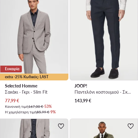
Ευκαιρία
extra -25% Κωδικός: LAST
Selected Homme
JOOP!
Σακάκι · Γκρι · Slim Fit
Παντελόνι κοστουμιού · Σκούρο μπλε · Slim Fit
Τρέχουσα τιμή
77,99
€
143,99
€
Κανονική τιμή
167,00 €
-53%
Η χαμηλότερη τιμή
85,99 €
-9%