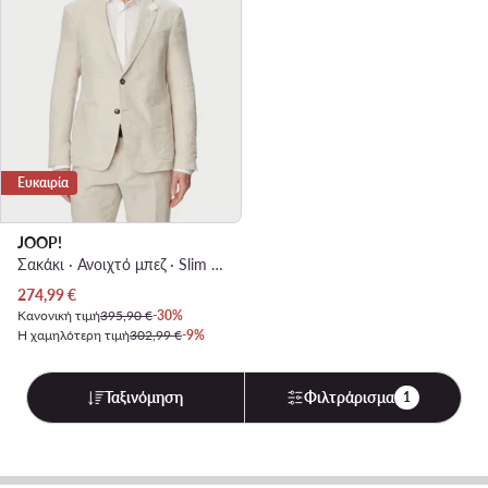
Ευκαιρία
JOOP!
Σακάκι · Ανοιχτό μπεζ · Slim Fit
Τρέχουσα τιμή
274,99
€
Κανονική τιμή
395,90 €
-30%
Η χαμηλότερη τιμή
302,99 €
-9%
Ταξινόμηση
Φιλτράρισμα
1