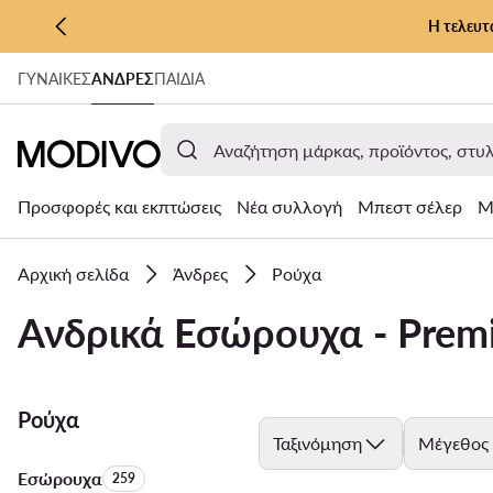
Η τελευτ
ΜΕΤΆΒΑΣΗ ΣΤΟ ΚΎΡΙΟ ΠΕΡΙΕΧΌΜΕΝΟ
ΓΥΝΑΊΚΕΣ
ΑΝΔΡΕΣ
ΠΑΙΔΙΑ
ΜΕΤΆΒΑΣΗ ΣΤΗΝ ΑΝΑΖΉΤΗΣΗ
Προσφορές και εκπτώσεις
Νέα συλλογή
Μπεστ σέλερ
Μ
Αρχική σελίδα
Άνδρες
Ρούχα
Ανδρικά Εσώρουχα - Prem
Ρούχα
Ταξινόμηση
Μέγεθος
Εσώρουχα
Αριθμός προϊόντων:
259