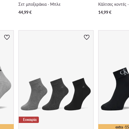
Σετ μποξεράκια · Μπλε
Κάλτσες κοντές 
44,99
€
14,99
€
Ευκαιρία
extra -