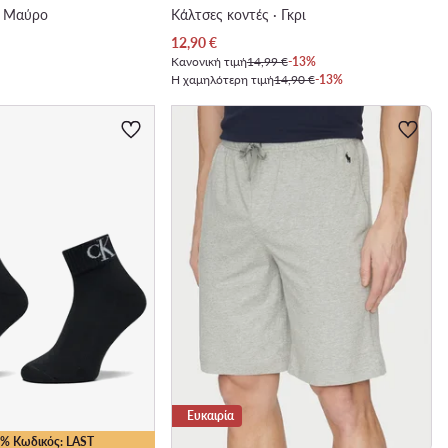
· Μαύρο
Κάλτσες κοντές · Γκρι
Τρέχουσα τιμή
12,90
€
Κανονική τιμή
14,99 €
-13%
Η χαμηλότερη τιμή
14,90 €
-13%
Ευκαιρία
15% Κωδικός: LAST