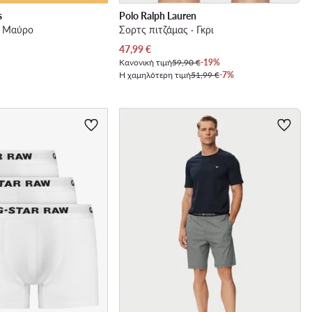
s
Polo Ralph Lauren
· Μαύρο
Σορτς πιτζάμας · Γκρι
Τρέχουσα τιμή
47,99
€
Κανονική τιμή
59,90 €
-19%
Η χαμηλότερη τιμή
51,99 €
-7%