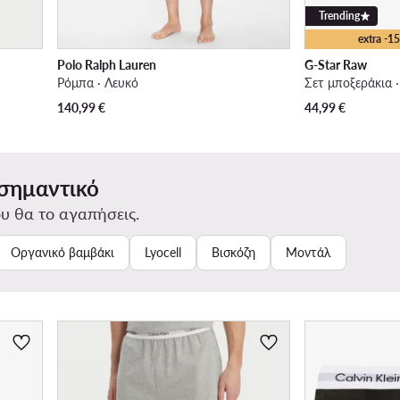
Trending
extra -
Polo Ralph Lauren
G-Star Raw
Ρόμπα · Λευκό
Σετ μποξεράκια 
140,99
€
44,99
€
 σημαντικό
υ θα το αγαπήσεις.
Οργανικό βαμβάκι
Lyocell
Βισκόζη
Μοντάλ