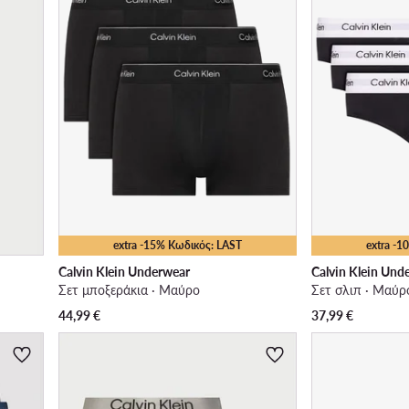
extra -15% Κωδικός: LAST
extra -
Calvin Klein Underwear
Calvin Klein Und
Σετ μποξεράκια · Μαύρο
Σετ σλιπ · Μαύρ
44,99
€
37,99
€