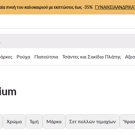
αία πνοή του καλοκαιριού με εκπτώσεις έως -35%
ΓΥΝΑΙΚΕΙΑ
ΑΝΔΡΙΚΑ
άρκες
Ρούχα
Παπούτσια
Τσάντες και Σακίδια Πλάτης
Αξε
ium
Χρώμα
Τιμή
Μάρκα
Σετ πολλών τεμαχίων
Ύφα