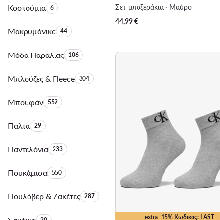
Κοστούμια
Αριθμός προϊόντων:
Σετ μποξεράκια · Μαύρο
6
44,99
€
Μακρυμάνικα
Αριθμός προϊόντων:
44
Μόδα Παραλίας
Αριθμός προϊόντων:
106
Μπλούζες & Fleece
Αριθμός προϊόντων:
304
Μπουφάν
Αριθμός προϊόντων:
552
Παλτά
Αριθμός προϊόντων:
29
Παντελόνια
Αριθμός προϊόντων:
233
Πουκάμισα
Αριθμός προϊόντων:
550
Πουλόβερ & Ζακέτες
Αριθμός προϊόντων:
287
extra -15% Κωδικός: LAST
Σακάκια
Αριθμός προϊόντων:
20