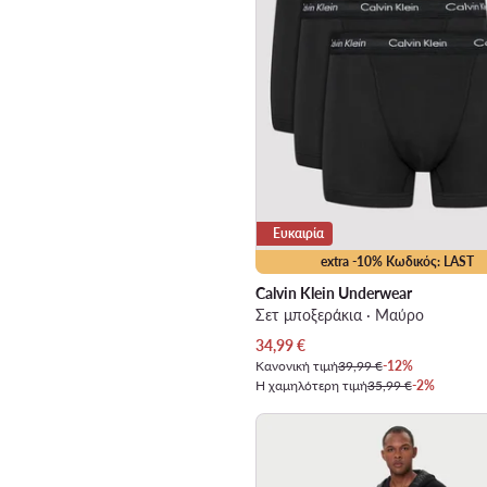
Ευκαιρία
extra -10% Κωδικός: LAST
Calvin Klein Underwear
Σετ μποξεράκια · Μαύρο
Τρέχουσα τιμή
34,99
€
Κανονική τιμή
39,99 €
-12%
Η χαμηλότερη τιμή
35,99 €
-2%