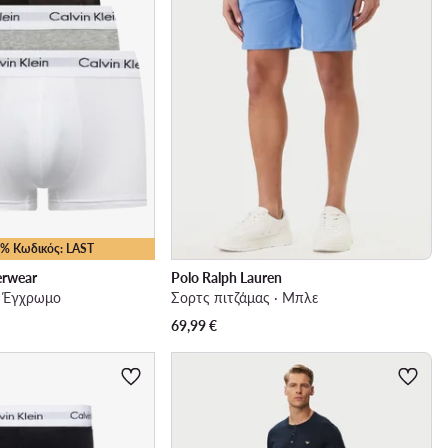
10% Κωδικός: LAST
erwear
Polo Ralph Lauren
· Έγχρωμο
Σορτς πιτζάμας · Μπλε
69,99
€