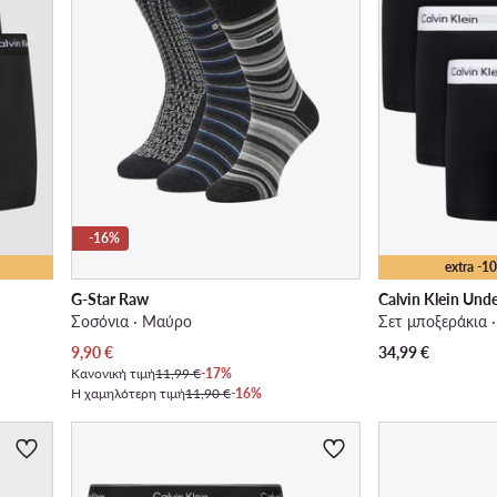
-16%
extra -
G-Star Raw
Calvin Klein Und
Σοσόνια · Μαύρο
Σετ μποξεράκια 
Τρέχουσα τιμή
9,90
€
34,99
€
Κανονική τιμή
11,99 €
-17%
Η χαμηλότερη τιμή
11,90 €
-16%