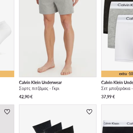
extra -
Calvin Klein Underwear
Calvin Klein Und
Σορτς πιτζάμας · Γκρι
Σετ μποξεράκια 
42,90
€
37,99
€