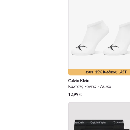
extra -15% Κωδικός: LAST
Calvin Klein
Κάλτσες κοντές · Λευκό
12,99
€