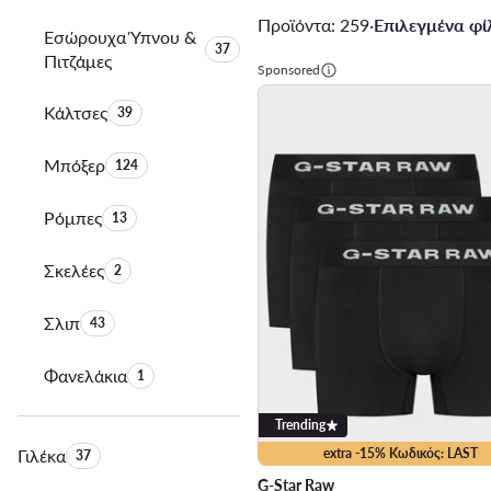
Προϊόντα: 259
·
Επιλεγμένα φίλ
Εσώρουχα Ύπνου &
Αριθμός προϊόντων:
37
Πιτζάμες
Sponsored
Κάλτσες
Αριθμός προϊόντων:
39
Μπόξερ
Αριθμός προϊόντων:
124
Ρόμπες
Αριθμός προϊόντων:
13
Σκελέες
Αριθμός προϊόντων:
2
Σλιπ
Αριθμός προϊόντων:
43
Φανελάκια
Αριθμός προϊόντων:
1
Trending
Γιλέκα
Αριθμός προϊόντων:
extra -15% Κωδικός: LAST
37
G-Star Raw