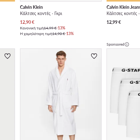
Calvin Klein
Calvin Klein Jean
Κάλτσες κοντές · Γκρι
Κάλτσες κοντές 
Τρέχουσα τιμή
12,90
€
12,99
€
Κανονική τιμή
14,99 €
-13%
Η χαμηλότερη τιμή
14,90 €
-13%
Sponsored