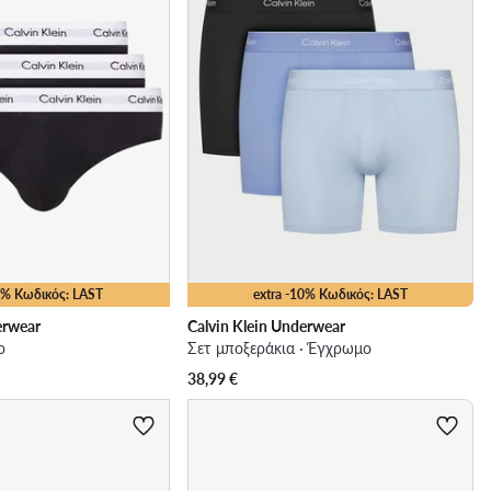
10% Κωδικός: LAST
extra -10% Κωδικός: LAST
erwear
Calvin Klein Underwear
ο
Σετ μποξεράκια · Έγχρωμο
38,99
€