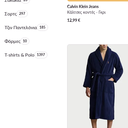
Calvin Klein Jeans
Κάλτσες κοντές · Γκρι
Σορτς
Αριθμός προϊόντων:
297
12,99
€
Τζιν Παντελόνια
Αριθμός προϊόντων:
185
Φόρμες
Αριθμός προϊόντων:
10
T-shirts & Polo
Αριθμός προϊόντων:
1397