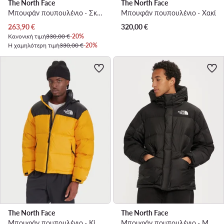
The North Face
The North Face
Μπουφάν πουπουλένιο · Σκούρο μπλε
Μπουφάν πουπουλένιο · Χακί
Τρέχουσα τιμή
263,90
€
320,00
€
Κανονική τιμή
330,00 €
-20%
Η χαμηλότερη τιμή
330,00 €
-20%
The North Face
The North Face
Μπουφάν πουπουλένιο · Κίτρινο
Μπουφάν πουπουλένιο · Μαύρο