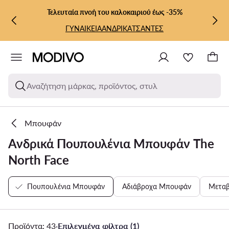
ΜΕΤΆΒΑΣΗ ΣΤΟ ΚΎΡΙΟ ΠΕΡΙΕΧΌΜΕΝΟ
ΜΕΤΆΒΑΣΗ ΣΤΗΝ ΑΝΑΖΉΤΗΣΗ
Τελευταία πνοή του καλοκαιριού έως -35%
ΓΥΝΑΙΚΕΙΑ
ΑΝΔΡΙΚΑ
ΤΣΑΝΤΕΣ
Αναζήτηση μάρκας, προϊόντος, στυλ
Μπουφάν
Ανδρικά Πουπουλένια Μπουφάν The
North Face
Πουπουλένια Μπουφάν
Αδιάβροχα Μπουφάν
Μεταβ
Προϊόντα: 43
·
Επιλεγμένα φίλτρα (1)