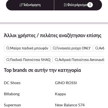
Ταξινόμηση
Φιλτράρισμα
1
Άλλοι χρήστες / πελάτες αναζήτησαν επίσης
Μαύρα παιδικά μπουφάν
Γυναικεία ρούχα ONLY
Ανδρι
Παιδικά Παπούτσια SHAQ
Ανδρικά Παπούτσια Aeronautica 
Top brands σε αυτήν την κατηγορία
DC Shoes
GINO ROSSI
Billabong
Kappa
Superman
New Balance 574