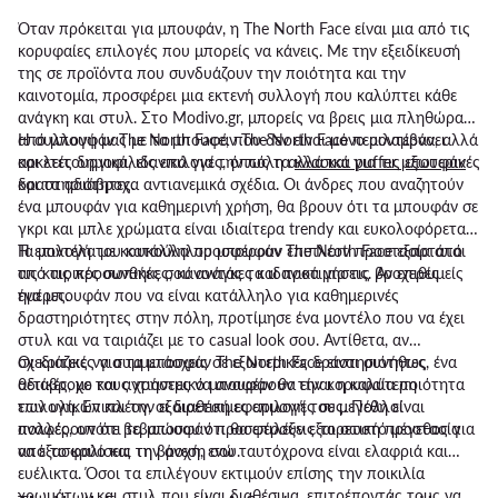
Όταν πρόκειται για μπουφάν, η The North Face είναι μια από τις
κορυφαίες επιλογές που μπορείς να κάνεις. Με την εξειδίκευσή
της σε προϊόντα που συνδυάζουν την ποιότητα και την
καινοτομία, προσφέρει μια εκτενή συλλογή που καλύπτει κάθε
ανάγκη και στυλ. Στο Modivo.gr, μπορείς να βρεις μια πληθώρα
από μπουφάν The North Face, που δεν είναι μόνο μοντέρνα, αλλά
Η συλλογή μας με τα μπουφάν The North Face περιλαμβάνει
και λειτουργικά, ιδανικά για την πόλη αλλά και για τις εξωτερικές
αρκετές δημοφιλείς επιλογές, όπως τα
κλασικά puffer μπουφάν
δραστηριότητες.
και τα αδιάβροχα αντιανεμικά σχέδια. Οι άνδρες που αναζητούν
ένα μπουφάν για καθημερινή χρήση, θα βρουν ότι τα μπουφάν σε
γκρι και μπλε χρώματα είναι ιδιαίτερα trendy και ευκολοφόρετα.
Τα μοντέλα με κουκούλα προσφέρουν επιπλέον προστασία από
Η επιλογή του κατάλληλου μπουφάν The North Face εξαρτάται
τις καιρικές συνθήκες, κάνοντάς τα ιδανικά για τις βροχερές
από τις προσωπικές σου ανάγκες και προτιμήσεις. Αν επιθυμείς
ημέρες.
ένα μπουφάν που να είναι κατάλληλο για καθημερινές
δραστηριότητες στην πόλη, προτίμησε ένα μοντέλο που να έχει
στυλ και να ταιριάζει με το casual look σου. Αντίθετα, αν
σχεδιάζεις να συμμετάσχεις σε εξωτερικές δραστηριότητες, ένα
Οι κριτικές για τα μπουφάν The North Face είναι συνήθως
αδιάβροχο και αντιανεμικό μπουφάν θα είναι η καλύτερη
θετικές, με τους χρήστες να αναφέρουν την κορυφαία ποιότητα
επιλογή. Επιπλέον, οι διαθέσιμες επιλογές σε μεγέθη είναι
των υλικών και την εξαιρετική εφαρμογή τους. Πολλοί
πολλές, οπότε βεβαιώσου ότι θα επιλέξεις το σωστό μέγεθος για
αναφέρουν ότι τα μπουφάν προσφέρουν εξαιρετική προστασία
να εξασφαλίσεις την άνεση σου.
από το κρύο και τη βροχή, ενώ ταυτόχρονα είναι ελαφριά και
ευέλικτα. Όσοι τα επιλέγουν εκτιμούν επίσης την ποικιλία
χρωμάτων και στυλ που είναι διαθέσιμα, επιτρέποντάς τους να