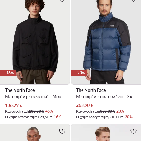
-16%
-20%
The North Face
The North Face
Μπουφάν μεταβατικό · Μαύρο
Μπουφάν πουπουλένιο · Σκούρο μπλε
Τρέχουσα τιμή
Τρέχουσα τιμή
106,99
€
263,90
€
Κανονική τιμή
200,00 €
-46%
Κανονική τιμή
330,00 €
-20%
Η χαμηλότερη τιμή
128,90 €
-16%
Η χαμηλότερη τιμή
330,00 €
-20%