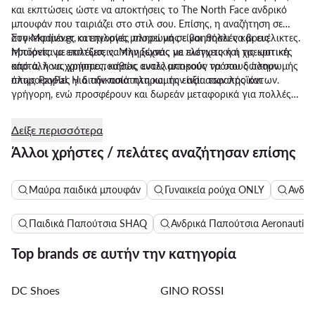
και εκπτώσεις ώστε να αποκτήσεις το The North Face ανδρικό
μπουφάν που ταιριάζει στο στιλ σου. Επίσης, η αναζήτηση σε
συγκεκριμένες κατηγορίες μπορεί να σε βοηθήσει να βρεις
Στο Modivo.gr, οι επιλογές πληρωμής είναι πολλές και ευέλικτες.
προϊόντα με εκπτώσεις. Μην ξεχνάς να ελέγχεις και τις κριτικές
Μπορείς να επιλέξεις να πληρώσεις με πιστωτική ή χρεωστική
από άλλους χρήστες, καθώς αυτές μπορούν να σου δώσουν
κάρτα, ή να χρησιμοποιήσεις εναλλακτικούς τρόπους πληρωμής
πληροφορίες για την ποιότητα και την αξία των προϊόντων.
όπως PayPal. Η διαδικασία πληρωμής είναι ασφαλής και
γρήγορη, ενώ προσφέρουν και δωρεάν μεταφορικά για πολλές
παραγγελίες. Έτσι, είναι εύκολο να αποκτήσεις το μπουφάν των
ονείρων σου χωρίς να ανησυχείς για την αποστολή. Επιπλέον,
Δείξε περισσότερα
για τους μικρούς μας φίλους και εξερευνητές προσφέρουμε
Άλλοι χρήστες / πελάτες αναζήτησαν επίσης
παιδικά σχέδια στα North Face μπουφάν και πολλά άλλα
προϊόντα.
Μαύρα παιδικά μπουφάν
Γυναικεία ρούχα ONLY
Ανδρι
Παιδικά Παπούτσια SHAQ
Ανδρικά Παπούτσια Aeronautica 
Top brands σε αυτήν την κατηγορία
DC Shoes
GINO ROSSI