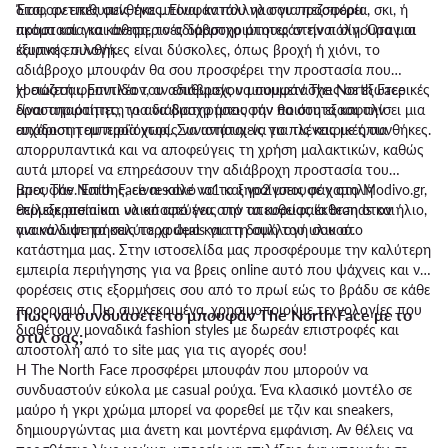
Έτσι, αν επιθυμείς ένα μπουφάν που να σου προσφέρει
διαφορετικές συνθήκες. Είναι κατάλληλα για πεζοπορία, σκι, ή
προστασία και άνεση, το αδιάβροχο μπουφάν είναι σίγουρα μια
ακόμα και για καθημερινές δραστηριότητες στην πόλη. Όταν οι
έξυπνη επιλογή.
καιρικές συνθήκες είναι δύσκολες, όπως βροχή ή χιόνι, το
αδιάβροχο μπουφάν θα σου προσφέρει την προστασία που
χρειάζεσαι. Επιπλέον, αν επιθυμείς να συμμετάσχεις σε εξωτερικές
Η σωστή φροντίδα του αδιάβροχου μπουφάν The North Face
δραστηριότητες, το αδιάβροχο μπουφάν θα σου εξασφαλίσει μια
είναι απαραίτητη για να διατηρήσεις την ποιότητα και την
ευχάριστη εμπειρία χωρίς να ανησυχείς για τις καιρικές συνθήκες.
απόδοση του προϊόντος. Συνιστάται να το πλένεις με ήπια
απορρυπαντικά και να αποφεύγεις τη χρήση μαλακτικών, καθώς
αυτά μπορεί να επηρεάσουν την αδιάβροχη προστασία του
μπουφάν. Επίσης, είναι καλό να το ξηραίνοεις σε χαμηλή
Βρες The North Face resolve νο1 και νο2 μπουφάν στο Modivo.gr,
θερμοκρασία και να αποφεύγεις την απευθείας έκθεση στον ήλιο,
επίλεξε premium υλικό από ένα από τα κορυφαία brands και
για να διατηρήσεις το χρώμα και τη δομή του υλικού.
ανακάλυψε τα καλύτερα deals για τη συλλογή σου στο
κατάστημα μας. Στην ιστοσελίδα μας προσφέρουμε την καλύτερη
εμπειρία περιήγησης για να βρεις online αυτό που ψάχνεις και να
φορέσεις στις εξορμήσεις σου από το πρωί εώς το βράδυ σε κάθε
προορισμό. Πιο συγκεκριμένα, χρησιμοποιούμε τεχνολογίες που
Πώς να συνδυάσετε το μπουφάν The North Face με το
διαθέτουν μοναδικά fashion styles με δωρεάν επιστροφές και
στιλ σας;
αποστολή από το site μας για τις αγορές σου!
Η The North Face προσφέρει μπουφάν που μπορούν να
συνδυαστούν εύκολα με casual ρούχα. Ένα κλασικό μοντέλο σε
μαύρο ή γκρι χρώμα μπορεί να φορεθεί με τζιν και sneakers,
δημιουργώντας μια άνετη και μοντέρνα εμφάνιση. Αν θέλεις να