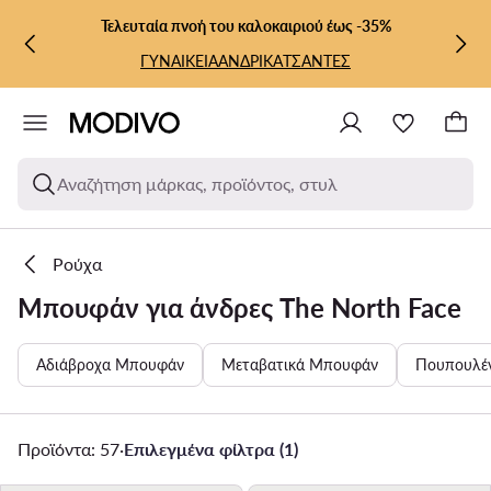
ΜΕΤΆΒΑΣΗ ΣΤΟ ΚΎΡΙΟ ΠΕΡΙΕΧΌΜΕΝΟ
ΜΕΤΆΒΑΣΗ ΣΤΗΝ ΑΝΑΖΉΤΗΣΗ
Τελευταία πνοή του καλοκαιριού έως -35%
ΓΥΝΑΙΚΕΙΑ
ΑΝΔΡΙΚΑ
ΤΣΑΝΤΕΣ
Αναζήτηση μάρκας, προϊόντος, στυλ
Ρούχα
Μπουφάν για άνδρες The North Face
Αδιάβροχα Μπουφάν
Μεταβατικά Μπουφάν
Πουπουλέ
Προϊόντα: 57
·
Επιλεγμένα φίλτρα (1)