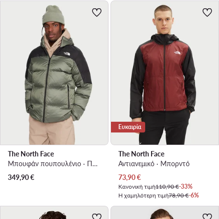
Ευκαιρία
The North Face
The North Face
Μπουφάν πουπουλένιο · Πράσινο
Αντιανεμικό · Μπορντό
Τρέχουσα τιμή
349,90
€
73,90
€
Κανονική τιμή
110,90 €
-33%
Η χαμηλότερη τιμή
78,90 €
-6%