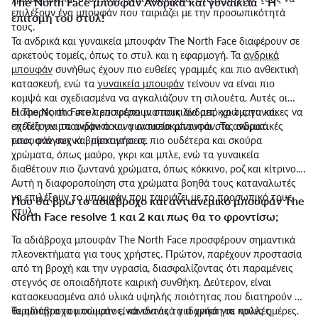
The North Face μπουφάν Ανδρικά και γυναικεία - Η
επιλέξουν ένα μπουφάν που ταιριάζει με την προσωπικότητά
επιτομή του στυλ!
τους.
Τα ανδρικά και γυναικεία μπουφάν The North Face διαφέρουν σε
αρκετούς τομείς, όπως το στυλ και η εφαρμογή. Τα
ανδρικά
μπουφάν
συνήθως έχουν πιο ευθείες γραμμές και πιο ανθεκτική
κατασκευή, ενώ τα
γυναικεία μπουφάν
τείνουν να είναι πιο
κομψά και σχεδιασμένα να αγκαλιάζουν τη σιλουέτα. Αυτές οι
διαφορές στο στυλ επιτρέπουν στους άνδρες και τις γυναίκες να
Η The North Face προσφέρει μια ποικιλία από χρώματα και
επιλέξουν μπουφάν που να ανταποκρίνονται στις σωματικές
σχέδια για τα ανδρικά και γυναικεία μπουφάν. Τα ανδρικά
τους ανάγκες και προτιμήσεις.
μπουφάν συχνά βρίσκονται σε πιο ουδέτερα και σκούρα
χρώματα, όπως μαύρο, γκρι και μπλε, ενώ τα γυναικεία
διαθέτουν πιο ζωντανά χρώματα, όπως κόκκινο, ροζ και κίτρινο.
Αυτή η διαφοροποίηση στα χρώματα βοηθά τους καταναλωτές
να επιλέξουν το μπουφάν που ταιριάζει με το προσωπικό τους
Που θα βρω το αδιάβροχο και αντιανεμικό μπουφάν The
στυλ.
North Face resolve 1 και 2 και πως θα το φροντίσω;
Τα αδιάβροχα μπουφάν The North Face προσφέρουν σημαντικά
πλεονεκτήματα για τους χρήστες. Πρώτον, παρέχουν προστασία
από τη βροχή και την υγρασία, διασφαλίζοντας ότι παραμένεις
στεγνός σε οποιαδήποτε καιρική συνθήκη. Δεύτερον, είναι
κατασκευασμένα από υλικά υψηλής ποιότητας που διατηρούν τη
θερμότητα του σώματος, κάνοντάς τα ιδανικά για κρύες ημέρες.
Τα αδιάβροχα μπουφάν είναι ιδανικά για χρήση σε πολλές