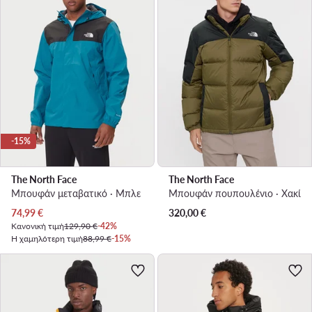
-15%
The North Face
The North Face
Μπουφάν μεταβατικό · Μπλε
Μπουφάν πουπουλένιο · Χακί
Τρέχουσα τιμή
74,99
€
320,00
€
Κανονική τιμή
129,90 €
-42%
Η χαμηλότερη τιμή
88,99 €
-15%