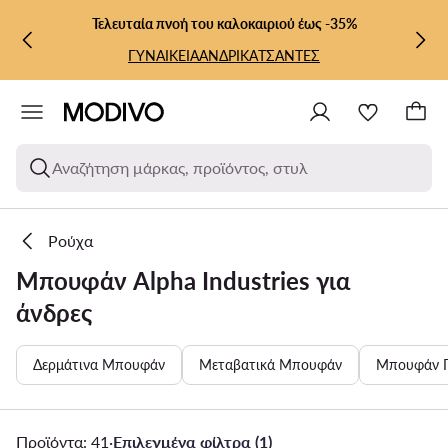
ΜΕΤΆΒΑΣΗ ΣΤΟ ΚΎΡΙΟ ΠΕΡΙΕΧΌΜΕΝΟ
ΜΕΤΆΒΑΣΗ ΣΤΗΝ ΑΝΑΖΉΤΗΣΗ
Τελευταία πνοή του καλοκαιριού έως -35%
ΓΥΝΑΙΚΕΙΑ
ΑΝΔΡΙΚΑ
ΤΣΑΝΤΕΣ
Αναζήτηση μάρκας, προϊόντος, στυλ
Ρούχα
Μπουφάν Alpha Industries για
άνδρες
Δερμάτινα Μπουφάν
Μεταβατικά Μπουφάν
Μπουφάν 
Προϊόντα: 41
·
Επιλεγμένα φίλτρα (1)