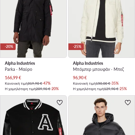
-20%
-25%
Alpha Industries
Alpha Industries
Parka · Μαύρο
Μπόμπερ μπουφάν · Μπεζ
Τρέχουσα τιμή
Τρέχουσα τιμή
166,99
€
96,90
€
Κανονική τιμή
319,90 €
-47%
Κανονική τιμή
150,00 €
-35%
Η χαμηλότερη τιμή
209,90 €
-20%
Η χαμηλότερη τιμή
129,90 €
-25%