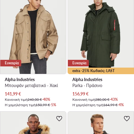
Ευκαιρία
Ευκαιρία
extra -25% Κωδικός: LAST
Alpha Industries
Alpha Industries
Μπουφάν μεταβατικό · Χακί
Parka · Πράσινο
Τρέχουσα τιμή
Τρέχουσα τιμή
141,99
€
156,99
€
Κανονική τιμή
240,00 €
-40%
Κανονική τιμή
280,00 €
-43%
Η χαμηλότερη τιμή
150,99 €
-5%
Η χαμηλότερη τιμή
164,99 €
-4%