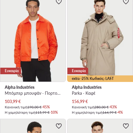
Ευκαιρία
Ευκαιρία
extra -25% Κωδικός: LAST
Alpha Industries
Alpha Industries
Μπόμπερ μπουφάν · Πορτοκαλί
Parka · Καφέ
Τρέχουσα τιμή
Τρέχουσα τιμή
103,99
€
156,99
€
Κανονική τιμή
190,00 €
-45%
Κανονική τιμή
280,00 €
-43%
Η χαμηλότερη τιμή
115,99 €
-10%
Η χαμηλότερη τιμή
164,99 €
-4%