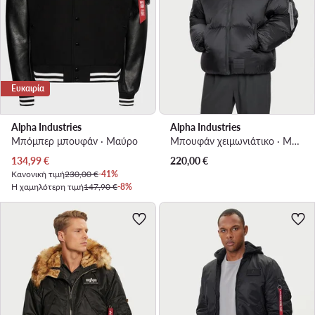
Ευκαιρία
Alpha Industries
Alpha Industries
Μπόμπερ μπουφάν · Μαύρο
Μπουφάν χειμωνιάτικο · Μαύρο
Τρέχουσα τιμή
134,99
€
220,00
€
Κανονική τιμή
230,00 €
-41%
Η χαμηλότερη τιμή
147,90 €
-8%