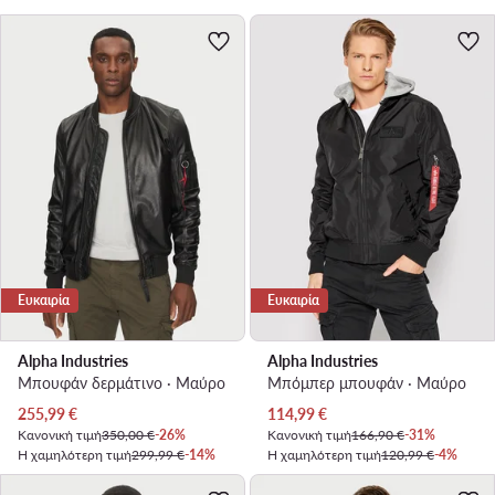
Ευκαιρία
Ευκαιρία
Alpha Industries
Alpha Industries
Μπουφάν δερμάτινο · Μαύρο
Μπόμπερ μπουφάν · Μαύρο
Τρέχουσα τιμή
Τρέχουσα τιμή
255,99
€
114,99
€
Κανονική τιμή
350,00 €
-26%
Κανονική τιμή
166,90 €
-31%
Η χαμηλότερη τιμή
299,99 €
-14%
Η χαμηλότερη τιμή
120,99 €
-4%