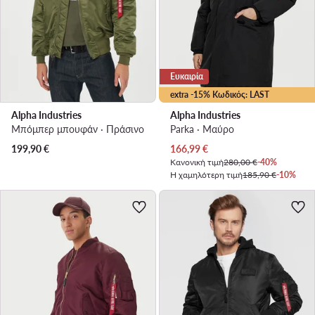
Ευκαιρία
extra -15% Κωδικός: LAST
Alpha Industries
Alpha Industries
Μπόμπερ μπουφάν · Πράσινο
Parka · Μαύρο
Τρέχουσα τιμή
199,90
€
166,99
€
Κανονική τιμή
280,00 €
-40%
Η χαμηλότερη τιμή
185,90 €
-10%