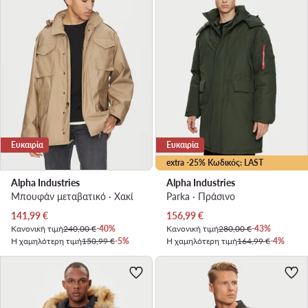
Ευκαιρία
Ευκαιρία
extra -25% Κωδικός: LAST
Alpha Industries
Alpha Industries
Μπουφάν μεταβατικό · Χακί
Parka · Πράσινο
Τρέχουσα τιμή
Τρέχουσα τιμή
141,99
€
156,99
€
Κανονική τιμή
240,00 €
-40%
Κανονική τιμή
280,00 €
-43%
Η χαμηλότερη τιμή
150,99 €
-5%
Η χαμηλότερη τιμή
164,99 €
-4%