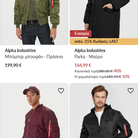
Ευκαιρία
extra -15% Κωδικός: LAST
Alpha Industries
Alpha Industries
Μπόμπερ μπουφάν · Πράσινο
Parka · Μαύρο
Τρέχουσα τιμή
199,90
€
166,99
€
Κανονική τιμή
280,00 €
-40%
Η χαμηλότερη τιμή
185,90 €
-10%