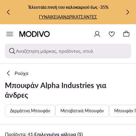
ΜΕΤΆΒΑΣΗ ΣΤΟ ΚΎΡΙΟ ΠΕΡΙΕΧΌΜΕΝΟ
ΜΕΤΆΒΑΣΗ ΣΤΗΝ ΑΝΑΖΉΤΗΣΗ
Τελευταία πνοή του καλοκαιριού έως -35%
ΓΥΝΑΙΚΕΙΑ
ΑΝΔΡΙΚΑ
ΤΣΑΝΤΕΣ
Αναζήτηση μάρκας, προϊόντος, στυλ
Ρούχα
Μπουφάν Alpha Industries για
άνδρες
Δερμάτινα Μπουφάν
Μεταβατικά Μπουφάν
Μπουφάν 
Προϊόντα: 41
·
Επιλεγμένα φίλτρα (1)