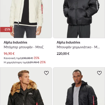
-25%
Alpha Industries
Alpha Industries
Μπόμπερ μπουφάν · Μπεζ
Μπουφάν χειμωνιάτικο · Μαύρο
Τρέχουσα τιμή
96,90
€
220,00
€
Κανονική τιμή
150,00 €
-35%
Η χαμηλότερη τιμή
129,90 €
-25%