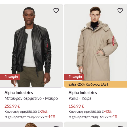
Ευκαιρία
Ευκαιρία
extra -25% Κωδικός: LAST
Alpha Industries
Alpha Industries
Μπουφάν δερμάτινο · Μαύρο
Parka · Καφέ
Τρέχουσα τιμή
Τρέχουσα τιμή
255,99
€
156,99
€
Κανονική τιμή
350,00 €
-26%
Κανονική τιμή
280,00 €
-43%
Η χαμηλότερη τιμή
299,99 €
-14%
Η χαμηλότερη τιμή
164,99 €
-4%