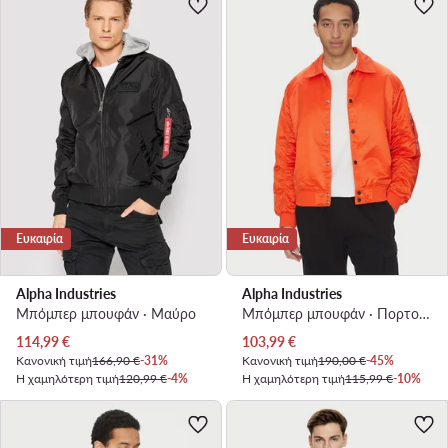
Ευκαιρία
Ευκαιρία
Alpha Industries
Alpha Industries
Μπόμπερ μπουφάν · Μαύρο
Μπόμπερ μπουφάν · Πορτοκαλί
Τρέχουσα τιμή
Τρέχουσα τιμή
114,99
€
103,99
€
Κανονική τιμή
166,90 €
-31%
Κανονική τιμή
190,00 €
-45%
Η χαμηλότερη τιμή
120,99 €
-4%
Η χαμηλότερη τιμή
115,99 €
-10%