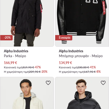
-20%
Ευκαιρία
Alpha Industries
Alpha Industries
Parka · Μαύρο
Μπόμπερ μπουφάν · Μαύρο
Τρέχουσα τιμή
Τρέχουσα τιμή
166,99
€
134,99
€
Κανονική τιμή
319,90 €
-47%
Κανονική τιμή
230,00 €
-41%
Η χαμηλότερη τιμή
209,90 €
-20%
Η χαμηλότερη τιμή
147,90 €
-8%