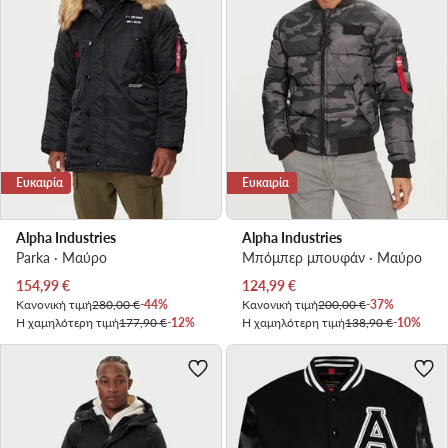
Ευκαιρία
Ευκαιρία
Alpha Industries
Alpha Industries
Parka · Μαύρο
Μπόμπερ μπουφάν · Μαύρο
Τρέχουσα τιμή
Τρέχουσα τιμή
154,99
€
124,99
€
Κανονική τιμή
280,00 €
-44%
Κανονική τιμή
200,00 €
-37%
Η χαμηλότερη τιμή
177,90 €
-12%
Η χαμηλότερη τιμή
138,90 €
-10%