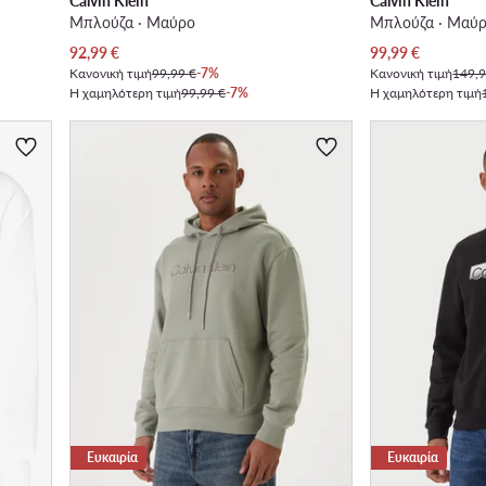
Calvin Klein
Calvin Klein
Μπλούζα · Μαύρο
Μπλούζα · Μαύ
Τρέχουσα τιμή
Τρέχουσα τιμή
92,99
€
99,99
€
Κανονική τιμή
99,99 €
-7%
Κανονική τιμή
149,9
Η χαμηλότερη τιμή
99,99 €
-7%
Η χαμηλότερη τιμή
Ευκαιρία
Ευκαιρία