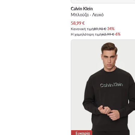
Calvin Klein
Μπλούζα · Λευκό
Τρέχουσα τιμή
58,99
€
Κανονική τιμή
89,90 €
-34%
Η χαμηλότερη τιμή
62,99 €
-6%
Ευκαιρία