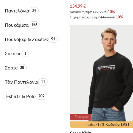
Τρέχουσα τιμή
134,99
€
Παντελόνια
Αριθμός προϊόντων:
34
Κανονική τιμή
149,99 €
-10%
Η χαμηλότερη τιμή
149,99 €
-10%
Πουκάμισα
Αριθμός προϊόντων:
156
Πουλόβερ & Ζακέτες
Αριθμός προϊόντων:
51
Σακάκια
Αριθμός προϊόντων:
1
Σορτς
Αριθμός προϊόντων:
38
Τζιν Παντελόνια
Αριθμός προϊόντων:
11
T-shirts & Polo
Αριθμός προϊόντων:
202
Ευκαιρία
extra -15% Κωδικός: LAST