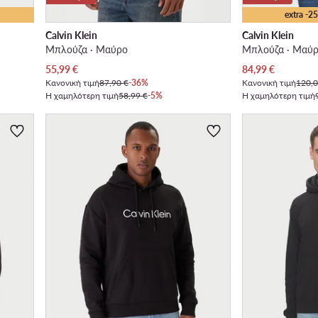
extra -
Calvin Klein
Calvin Klein
Μπλούζα · Μαύρο
Μπλούζα · Μαύ
Τρέχουσα τιμή
Τρέχουσα τιμή
55,99
€
84,99
€
Κανονική τιμή
87,90 €
-36%
Κανονική τιμή
120,0
Η χαμηλότερη τιμή
58,99 €
-5%
Η χαμηλότερη τιμή