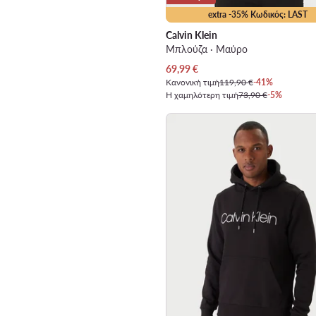
extra -35% Κωδικός: LAST
Calvin Klein
Μπλούζα · Μαύρο
Τρέχουσα τιμή
69,99
€
Κανονική τιμή
119,90 €
-41%
Η χαμηλότερη τιμή
73,90 €
-5%