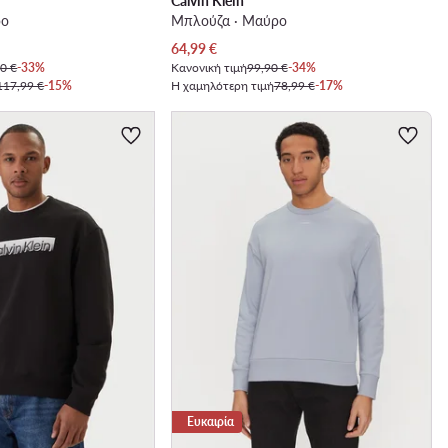
Calvin Klein
ρο
Μπλούζα · Μαύρο
Τρέχουσα τιμή
64,99
€
0 €
-33%
Κανονική τιμή
99,90 €
-34%
117,99 €
-15%
Η χαμηλότερη τιμή
78,99 €
-17%
Ευκαιρία