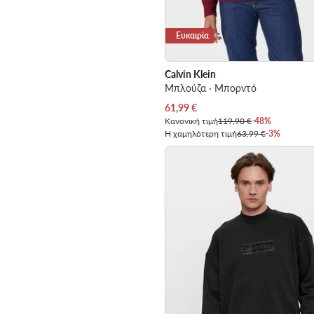
Ευκαιρία
Calvin Klein
Μπλούζα · Μπορντό
Τρέχουσα τιμή
61,99
€
Κανονική τιμή
119,90 €
-48%
Η χαμηλότερη τιμή
63,99 €
-3%