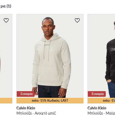
ρα (1)
Ευκαιρία
Ευκαιρία
extra -15% Κωδικός: LAST
extra -
Calvin Klein
Calvin Klein
Μπλούζα · Ανοιχτό μπεζ
Μπλούζα · Μαύ