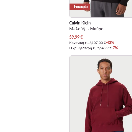
Ευκαιρία
Calvin Klein
Μπλούζα · Μαύρο
Τρέχουσα τιμή
59,99
€
Κανονική τιμή
107,00 €
-43%
Η χαμηλότερη τιμή
64,99 €
-7%