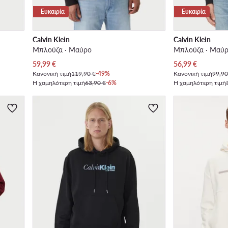
Ευκαιρία
Ευκαιρία
Calvin Klein
Calvin Klein
Μπλούζα · Μαύρο
Μπλούζα · Μαύ
Τρέχουσα τιμή
Τρέχουσα τιμή
59,99
€
56,99
€
Κανονική τιμή
119,90 €
-49%
Κανονική τιμή
99,90
Η χαμηλότερη τιμή
63,90 €
-6%
Η χαμηλότερη τιμή