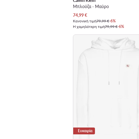
Calvin Klein
Μπλούζα · Μαύρο
Τρέχουσα τιμή
74,99
€
Κανονική τιμή
79,99 €
-6%
Η χαμηλότερη τιμή
79,99 €
-6%
Ευκαιρία