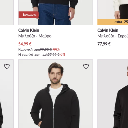
Ευκαιρία
extra -
Calvin Klein
Calvin Klein
Μπλούζα · Μαύρο
Μπλούζα · Εκρο
Τρέχουσα τιμή
54,99
€
77,99
€
Κανονική τιμή
99,90 €
-44%
Η χαμηλότερη τιμή
57,99 €
-5%