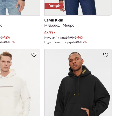
Ευκαιρία
Calvin Klein
ρο
Μπλούζα · Μαύρο
Τρέχουσα τιμή
63,99
€
 €
-42%
Κανονική τιμή
119,90 €
-46%
59,99 €
-5%
Η χαμηλότερη τιμή
68,99 €
-7%