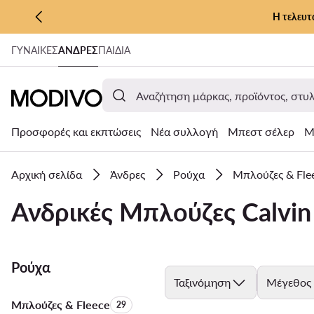
Η τελευτ
ΜΕΤΆΒΑΣΗ ΣΤΟ ΚΎΡΙΟ ΠΕΡΙΕΧΌΜΕΝΟ
ΓΥΝΑΊΚΕΣ
ΑΝΔΡΕΣ
ΠΑΙΔΙΑ
ΜΕΤΆΒΑΣΗ ΣΤΗΝ ΑΝΑΖΉΤΗΣΗ
Προσφορές και εκπτώσεις
Νέα συλλογή
Μπεστ σέλερ
Μ
Αρχική σελίδα
Άνδρες
Ρούχα
Μπλούζες & Fle
Ανδρικές Μπλούζες Calvin
Ρούχα
Ταξινόμηση
Μέγεθος
Μπλούζες & Fleece
Αριθμός προϊόντων:
29