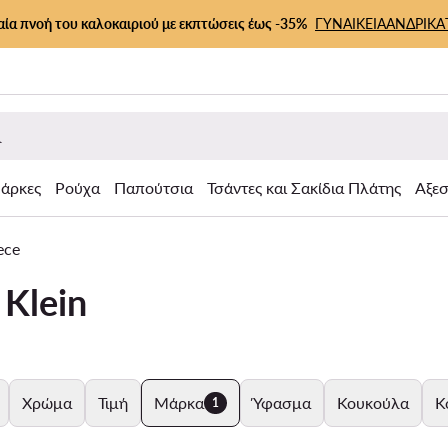
αία πνοή του καλοκαιριού με εκπτώσεις έως -35%
ΓΥΝΑΙΚΕΙΑ
ΑΝΔΡΙΚΑ
άρκες
Ρούχα
Παπούτσια
Τσάντες και Σακίδια Πλάτης
Αξε
ece
 Klein
Χρώμα
Τιμή
Μάρκα
Ύφασμα
Κουκούλα
Κ
1