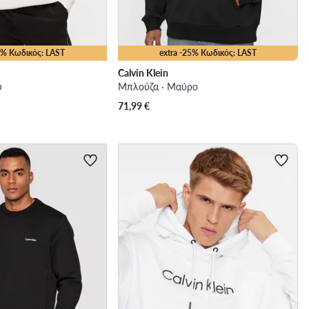
25% Κωδικός: LAST
extra -25% Κωδικός: LAST
Calvin Klein
ύ
Μπλούζα · Μαύρο
71,99
€