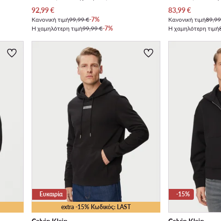
Τρέχουσα τιμή
Τρέχουσα τιμή
92,99
€
83,99
€
Κανονική τιμή
99,99 €
-7%
Κανονική τιμή
89,99
Η χαμηλότερη τιμή
99,99 €
-7%
Η χαμηλότερη τιμή
Ευκαιρία
-15%
extra -15% Κωδικός: LAST