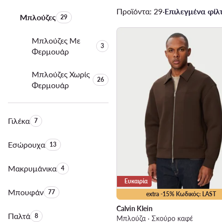
Προϊόντα: 29
·
Επιλεγμένα φίλτ
Μπλούζες
Αριθμός προϊόντων:
29
Μπλούζες Με
Αριθμός προϊόντων:
3
Φερμουάρ
Μπλούζες Χωρίς
Αριθμός προϊόντων:
26
Φερμουάρ
Γιλέκα
Αριθμός προϊόντων:
7
Εσώρουχα
Αριθμός προϊόντων:
13
Μακρυμάνικα
Αριθμός προϊόντων:
4
Ευκαιρία
Μπουφάν
Αριθμός προϊόντων:
77
extra -15% Κωδικός: LAST
Calvin Klein
Παλτά
Αριθμός προϊόντων:
8
Μπλούζα · Σκούρο καφέ